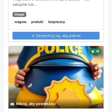
zakupów lub...
Image
magnes
produkt
bezpieczny
🎉
Zarejestruj się, aby pobrać
AI
Kliknij, aby powiększyć