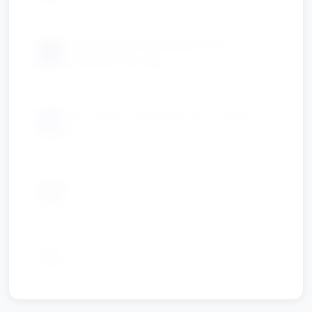
duże pipety/turkey bastery lub
📦
strzykawki bez igły
duże tamburyny/grzechotki, apaszki lub
📦
szarfy
pre-cut kartonowe odznaki lub duże
📦
naklejki do przyklejenia
📦
koc/mata do siedzenia dla koła