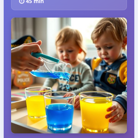
⏱️
45
min