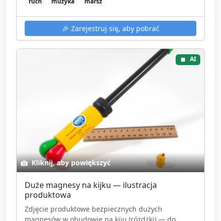
ruch
muzyka
marsz
🎉
Zarejestruj się, aby pobrać
AI
Kliknij, aby powiększyć
Duże magnesy na kijku — ilustracja
produktowa
Zdjęcie produktowe bezpiecznych dużych
magnesów w obudowie na kiju (różdżki) — do