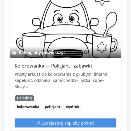
Kliknij, aby powiększyć
Kolorowanka — Policjant i zabawki
Prosty arkusz do kolorowania z grubymi liniami:
kapelusz, odznaka, samochodzik, łyżka, kubek.
Służy...
Coloring
kolorowanka
policjant
wydruk
🎉
Zarejestruj się, aby pobrać