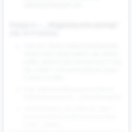
demonstracje liczą się do czasu.
Stacja A — „Magnetyczne pościgi”
(ok. 8–9 minut)
Ustaw tacy z dużymi, bezpiecznymi przedmiotami:
metalowa łyżka, zakrętka metalowa, duże metalowe
pudełko, plastikowa łyżka, drewniany klocek. Dodaj
duże „różdżki” z uchwytnymi magnesami (magnes
w obudowie na kijku).
Pokaz: opiekun przykłada magnes do metalowej
łyżki i przesuwa ją po tacy — dzieci obserwują ruch.
Zadanie dla dziecka: użyć różdżki, aby „złapać” i
przesunąć metalowy przedmiot. Nazwij przedmiot
(„łyżka”, „pudełko”).