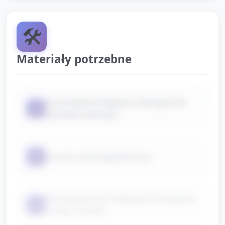
🛠️
Materiały potrzebne
duży kapelusz/kapelusz policyjny lub
📦
odznaka (rekwizyt)
📦
taca do stacji magnetycznej
duże bezpieczne magnesy w obudowie
📦
na kiju (różdżki)