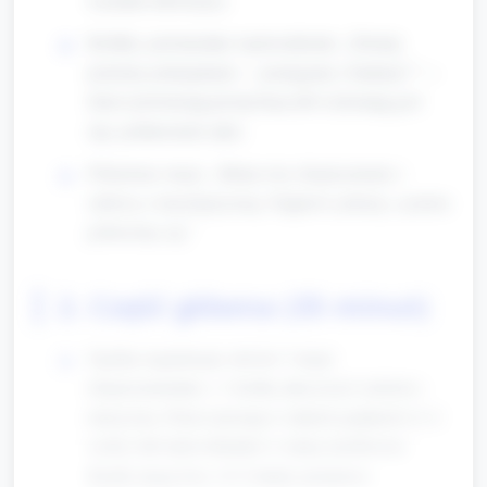
Krótkie, powtarzalne wprowadzenie: „Dzisiaj
jesteśmy policjantami — pomagamy i badamy!” —
dzieci powtarzają prostą frazę lub wykonują gest
(np. podniesienie ręki).
Pokażemy stacje: „Mamy trzy eksperymenty i
zabawę z muzyką/syreną. Najpierw pokażę, a potem
pobawimy się.”
2. Część główna (35 minut)
Ogólna organizacja: utwórz 3 stacje
eksperymentalne + 1 krótka aktywność ruchowo-
muzyczna. Dzieci pracują w małych grupkach (2–4
osoby) lub indywidualnie w miarę możliwości.
Każda stacja trwa ~8–9 minut; przejścia i