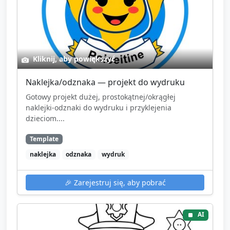
Kliknij, aby powiększyć
Naklejka/odznaka — projekt do wydruku
Gotowy projekt dużej, prostokątnej/okrągłej
naklejki-odznaki do wydruku i przyklejenia
dzieciom....
Template
naklejka
odznaka
wydruk
🎉
Zarejestruj się, aby pobrać
AI