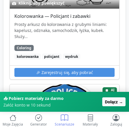
Kliknij, aby powiększyć
Kolorowanka — Policjant i zabawki
Prosty arkusz do kolorowania z grubymi liniami:
kapelusz, odznaka, samochodzik, łyżka, kubek.
Służy...
Coloring
kolorowanka
policjant
wydruk
🎉
Zarejestruj się, aby pobrać
AI
📥 Pobierz materiały za darmo
Dołącz →
Załóż konto w 10 sekund
Moje Zajęcia
Generator
Scenariusze
Materiały
Zaloguj