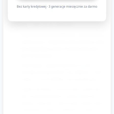
Bez karty kredytowej · 3 generacje miesięcznie za darmo
Stacja C — „Kolorowe światła
syreny” (ok. 8–9 minut)
Przygotuj przezroczyste kubeczki z wodą i barwniki
spożywcze (po 1 kropli) lub gotowe kolorowe wody;
duże pipety/turkey bastery do przelewania (duże,
łatwe do trzymania).
Demonstracja: opiekun kropi kolor do wody i
pokazuje mieszanie kolorów (np. niebieski + żółty =
zielony) w dwóch kubkach, powoli przelewając.
Zadanie dla dziecka: pozwól na łatwe przelewanie
dużą strzykawką/basterem z jednego kubeczka do
drugiego (mała ilość), obserwowanie zmiany koloru i
rozmawianie o kolorze („niebieski!”, „zielony!”).