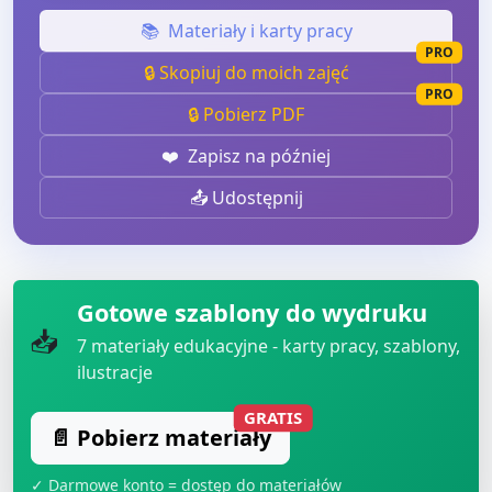
📚
Materiały i karty pracy
PRO
🔒 Skopiuj do moich zajęć
PRO
🔒 Pobierz PDF
❤️
Zapisz na później
📤 Udostępnij
Gotowe szablony do wydruku
📥
7
materiały edukacyjne - karty pracy, szablony,
ilustracje
GRATIS
📄 Pobierz materiały
✓ Darmowe konto = dostęp do materiałów