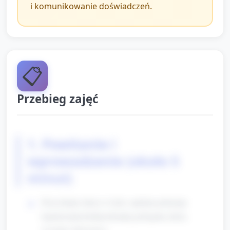
i komunikowanie doświadczeń.
📋
Przebieg zajęć
1. Powitanie i
wprowadzenie (około 5
minut)
Przywitanie dzieci w kole: opiekun pokazuje
kapelusz/piechotkę/odznakę policjanta (duże,
wyraźne rekwizyty).