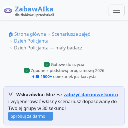
ZabawAIka
dla żłobków i przedszkoli
🏠 Strona główna
Scenariusze zajęć
Dzień Policjanta
Dzień Policjanta — mały badacz
Gotowe do użycia
✓
Zgodne z podstawą programową 2026
✓
👩‍🏫 1500+
opiekunek już korzysta
💡
Wskazówka:
Możesz
założyć darmowe konto
i wygenerować własny scenariusz dopasowany do
Twojej grupy w 30 sekund!
Spróbuj za darmo →