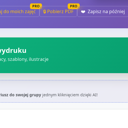
PRO
PRO
uj do moich zajęć
🔒 Pobierz PDF
❤️
Zapisz na później
wydruku
cy, szablony, ilustracje
riusz do swojej grupy
jednym kliknięciem dzięki AI!