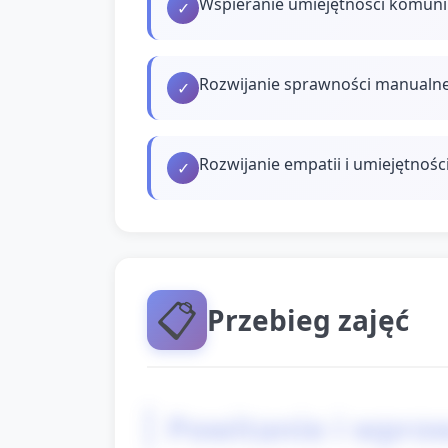
Wspieranie umiejętności komunik
✓
Rozwijanie sprawności manualne
✓
Rozwijanie empatii i umiejętnośc
✓
📋
Przebieg zajęć
Powitanie i wprow