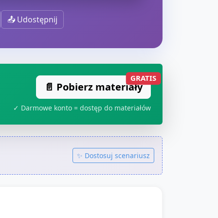
📤 Udostępnij
GRATIS
📄 Pobierz materiały
✓ Darmowe konto = dostęp do materiałów
✨ Dostosuj scenariusz