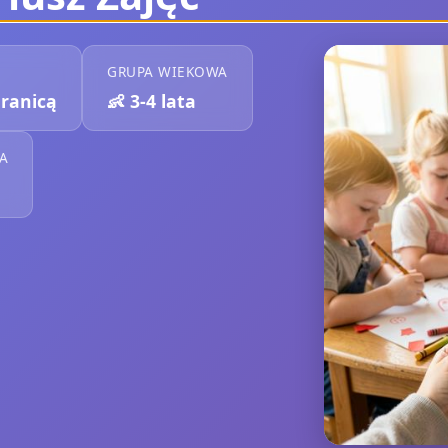
GRUPA WIEKOWA
Granicą
👶
3-4 lata
A