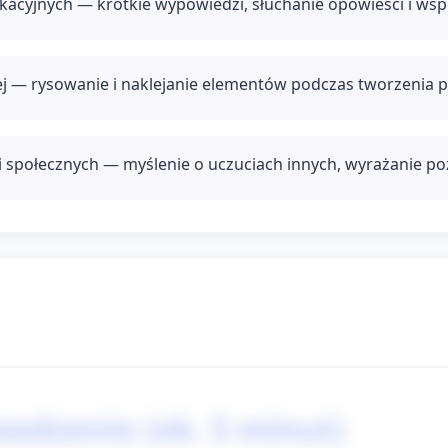
acyjnych — krótkie wypowiedzi, słuchanie opowieści i wsp
j — rysowanie i naklejanie elementów podczas tworzenia p
i społecznych — myślenie o uczuciach innych, wyrażanie poz
adzenie (ok. 5 minut)