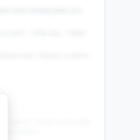
kach, którzy mieszkają daleko, poza
to ty jesteś? — Polak mały…” (krótka
liskich miejsc). Wyjaśnij, że niektórzy
prosta opowieść: "Pucinek mieszka daleko.
w z przedszkola."