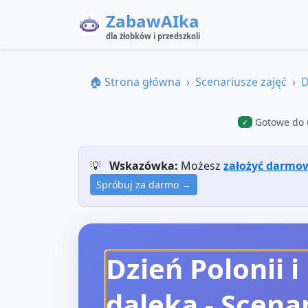
ZabawAIka
dla żłobków i przedszkoli
🏠 Strona główna
Scenariusze zajęć
D
Gotowe do 
✓
💡
Wskazówka:
Możesz
założyć darmo
Spróbuj za darmo →
Dzień Polonii i
daleka
- Scenar