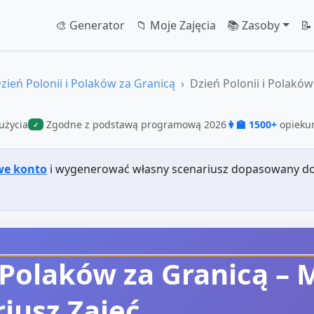
🎨 Generator
📁 Moje Zajęcia
📚 Zasoby
📝
zień Polonii i Polaków za Granicą
Dzień Polonii i Polaków 
użycia
Zgodne z podstawą programową 2026
👩‍🏫 1500+
opiekun
✓
we konto
i wygenerować własny scenariusz dopasowany do
 Polaków za Granicą – M
iusz Zajęć