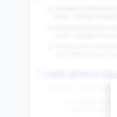
Przywitanie wszystkich dzieci i
Polską — to Polonia. Pomyślimy,
Krótka piosenka/wierszyk na roz
zwrotka), zachęcając dzieci do 
Pokaż dużą, prostą mapę lub glo
ludzie z Polski mieszkają w inny
Część główna (20
Część 1 — Opowieść z pacynk
Użyj pacynki lub lalki 
Tęskni za smakiem bars