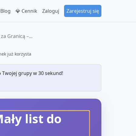
 Blog
💎 Cennik
Zaloguj
Zarejestruj się
za Granicą –...
ek już korzysta
 Twojej grupy w 30 sekund!
ały list do