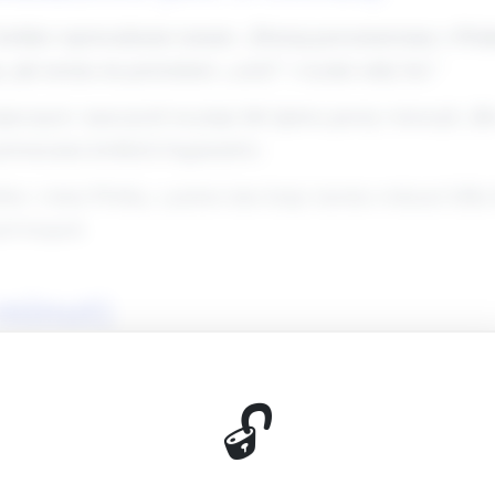
 krótkie wprowadzenie tematu: „Dzisiaj porozmawiamy o Pola
 jak można im powiedzieć „cześć” i wysłać miły list.”
poczęcie: nauczyciel recytuje lub śpiewa prosty wierszyk „K
powtarzania krótkich fragmentów.
bus: wskaż Polskę, a potem inne kraje (można wskazać kilka b
ch krajach.
 minut)
ą (ok. 5–7 minut):
🔓
przedstawiającej dziecko, które mieszka za granicą. Krótka, 
zczu i za polskimi zabawkami. Chciałby dostać list od kolegó