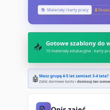
📚
Materiały i karty pracy
🔒 Skopi
Gotowe szablony do 
📥
10
materiały edukacyjne - karty pra
Masz grupę
4-5 lat
zamiast
3-4 lata
?
🤖
Załóż darmowe konto i
dostosuj ten scena
📝
Opis zajęć