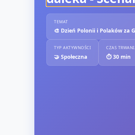
TEMAT
🎨
Dzień Polonii i Polaków za 
TYP AKTYWNOŚCI
CZAS TRWANI
🤝
Społeczna
⏱️
30
min