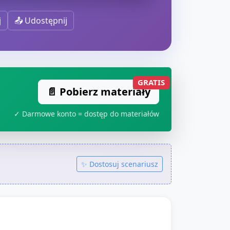
j
📤 Udostępnij
GRATIS
📄 Pobierz materiały
✓ Darmowe konto = dostęp do materiałów
✨ Dostosuj scenariusz