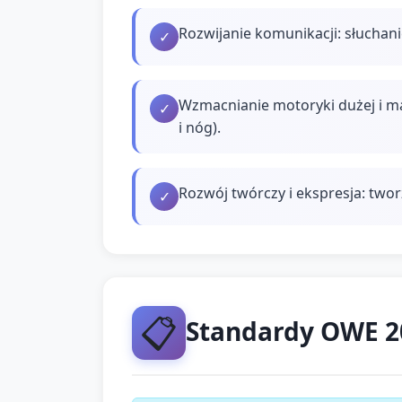
Rozwijanie komunikacji: słuchan
✓
Wzmacnianie motoryki dużej i m
✓
i nóg).
Rozwój twórczy i ekspresja: twor
✓
📋
Standardy OWE 