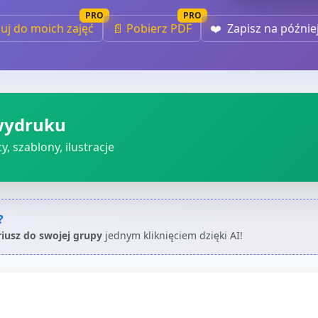
PRO
PRO
iuj do moich zajęć
📄 Pobierz PDF
❤️
Zapisz na późnie
wydruku
, szablony, ilustracje
?
riusz do swojej grupy
jednym kliknięciem dzięki AI!