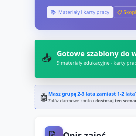
📚
Materiały i karty pracy
📋 Skop
Gotowe szablony do 
📥
9
materiały edukacyjne - karty pracy
Masz grupę
2-3 lata
zamiast
1-2 lata
🤖
Załóż darmowe konto i
dostosuj ten scena
📝
Opis zajęć