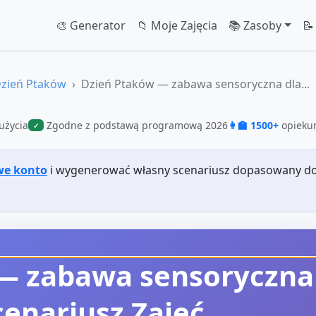
🎨 Generator
📁 Moje Zajęcia
📚 Zasoby
📝
zień Ptaków
Dzień Ptaków — zabawa sensoryczna dla...
użycia
Zgodne z podstawą programową 2026
👩‍🏫 1500+
opiekun
✓
we konto
i wygenerować własny scenariusz dopasowany do
— zabawa sensoryczna
cenariusz Zajęć