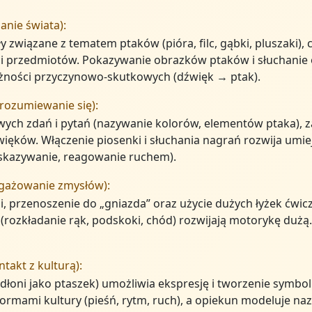
anie świata):
y związane z tematem ptaków (pióra, filc, gąbki, pluszaki),
ści przedmiotów. Pokazywanie obrazków ptaków i słuchani
żności przyczynowo-skutkowych (dźwięk → ptak).
rozumiewanie się):
ych zdań i pytań (nazywanie kolorów, elementów ptaka), za
ięków. Włączenie piosenki i słuchania nagrań rozwija umie
skazywanie, reagowanie ruchem).
ngażowanie zmysłów):
przenoszenie do „gniazda” oraz użycie dużych łyżek ćwic
 (rozkładanie rąk, podskoki, chód) rozwijają motorykę duż
takt z kulturą):
 dłoni jako ptaszek) umożliwia ekspresję i tworzenie symbol
 formami kultury (pieśń, rytm, ruch), a opiekun modeluje n