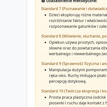
📖 Uzasadnienie metodyczne:
Standard 7 (Poznawanie i doświadcz
Dzieci eksplorują różne materiał
rozróżnianie faktur i właściwo
rozpoznawanie gatunków i zale
Standard 8 (Mówienie, słuchanie, po
Opiekun używa prostych, opisow
słowne oraz do powtarzania dźw
werbalnego i niewerbalnego (w
Standard 9 (Sprawność fizyczna i a
Manipulacja dużymi pomponami, 
ręka–oko. Ruchy imitujące ptaki
percepcję dotykową.
Standard 10 (Twórcza ekspresja i kon
Prosta praca plastyczna (odcisk
piosenki i ruchu daje kontakt z