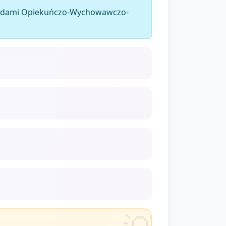
dardami Opiekuńczo-Wychowawczo-