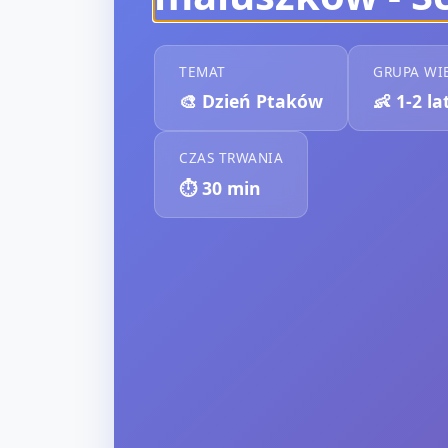
TEMAT
GRUPA WI
🎨
Dzień Ptaków
👶
1-2 la
CZAS TRWANIA
⏱️
30
min