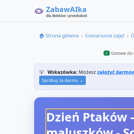
ZabawAIka
dla żłobków i przedszkoli
🏠 Strona główna
Scenariusze zajęć
D
Gotowe do 
✓
💡
Wskazówka:
Możesz
założyć darmo
Spróbuj za darmo →
Dzień Ptaków 
maluszków
- S