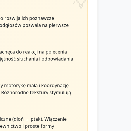
 co rozwija ich poznawcze
e odgłosów pozwala na pierwsze
chęca do reakcji na polecenia
jętność słuchania i odpowiadania
zy motorykę małą i koordynację
ą. Różnorodne tekstury stymulują
iczne (dłoń → ptak). Włączenie
azewnictwo i proste formy