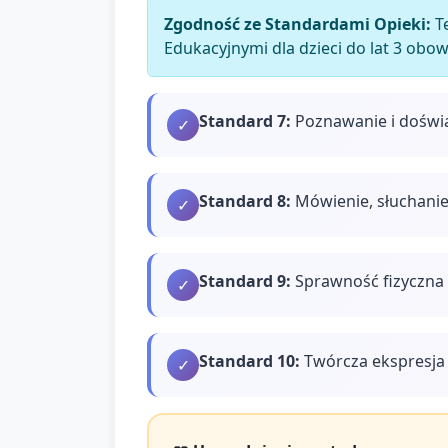
Zgodność ze Standardami Opieki:
Te
Edukacyjnymi dla dzieci do lat 3 obo
Standard
7
:
Poznawanie i doświ
✓
Standard
8
:
Mówienie, słuchanie
✓
Standard
9
:
Sprawność fizyczna 
✓
Standard
10
:
Twórcza ekspresja 
✓