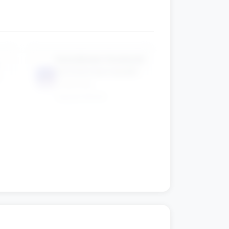
koszulkowe chusteczki
lub kolorowe kawałki
📦
materiału
(opcjonalnie)