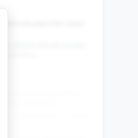
, by przywitało grupę krótkim zdaniem
niane, plastikowe kubeczki) oraz pokaż
anie jak deszcz).
ia tamburyna, 2) szybkie klaśnięcia
rumentem lub klaśnięciem.
ogody", "Stacja Wiadomości") i pokazuje
aks. 3 uderzenia) i prezentuje go jako