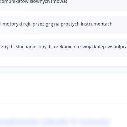
h komunikatów słownych (mowa)
 i motoryki ręki przez grę na prostych instrumentach
znych: słuchanie innych, czekanie na swoją kolej i współpr
wadzenie (około 5 minut)