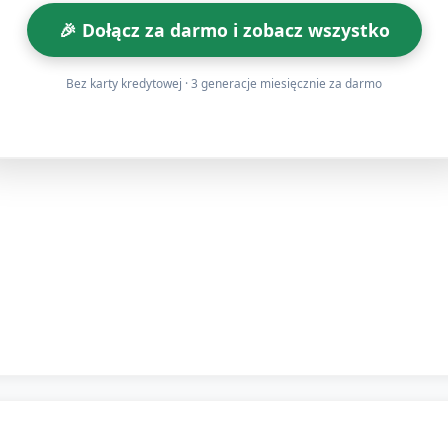
ta grupy naśladuje.
🎉 Dołącz za darmo i zobacz wszystko
Bez karty kredytowej · 3 generacje miesięcznie za darmo
dsumowanie (około 5 minut)
ętne dzieci pokazują swój ulubiony rytm jako "krótką audycję"
 przypomnij, co ćwiczyliśmy (słuchanie, powtarzanie rytmów
ało, co im się najbardziej podobało (np. "Lubię tamburyn").
zieci wspólnie wymawiają krótkie pożegnanie (np. "Do usłysz
ończenie.