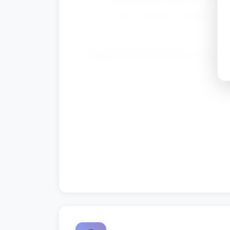
swoją "wiadomość radiową"; resz
Zakończenie i po
Krótkie przedstawienie: trzy ch
Podsumowanie przez wychowawcę:
dzieci, by jedno zdanie powiedzi
Pożegnanie radiowe: wszystkie d
głośne i ciche klaśnięcie na zak