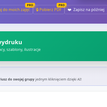
PRO
PRO
uj do moich zajęć
🔒 Pobierz PDF
❤️
Zapisz na później
wydruku
cy, szablony, ilustracje
riusz do swojej grupy
jednym kliknięciem dzięki AI!