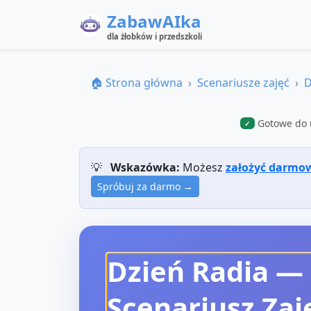
ZabawAIka
dla żłobków i przedszkoli
🏠 Strona główna
Scenariusze zajęć
D
Gotowe do 
✓
💡
Wskazówka:
Możesz
założyć darmo
Spróbuj za darmo →
Dzień Radia —
Scenariusz Zaj