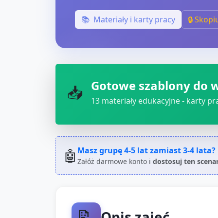
📚
Materiały i karty pracy
🔒 Skopi
Gotowe szablony do 
📥
13
materiały edukacyjne - karty pra
Masz grupę
4-5 lat
zamiast
3-4 lata
?
🤖
Załóż darmowe konto i
dostosuj ten scena
📝
Opis zajęć