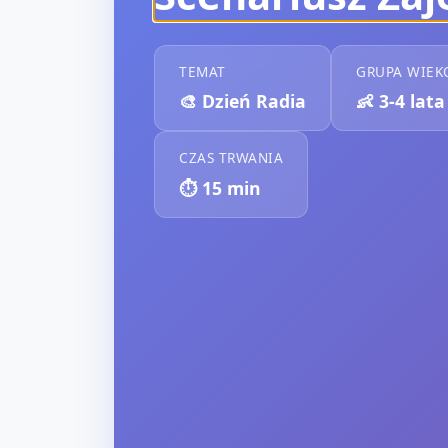
TEMAT
GRUPA WIE
🎨
Dzień Radia
👶
3-4 lata
CZAS TRWANIA
⏱️
15
min