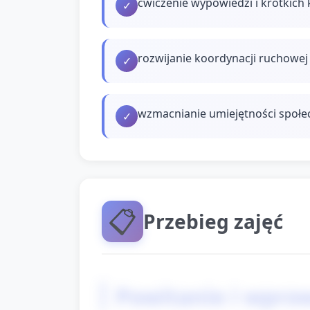
ćwiczenie wypowiedzi i krótkic
✓
rozwijanie koordynacji ruchowej
✓
wzmacnianie umiejętności społec
✓
📋
Przebieg zajęć
Powitanie i wpro