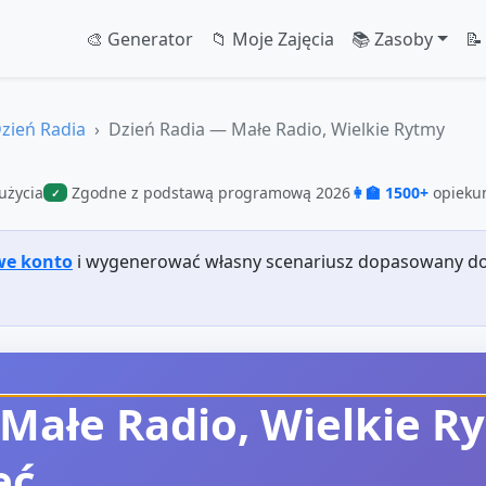
🎨 Generator
📁 Moje Zajęcia
📚 Zasoby
📝
zień Radia
Dzień Radia — Małe Radio, Wielkie Rytmy
użycia
Zgodne z podstawą programową 2026
👩‍🏫 1500+
opiekun
✓
we konto
i wygenerować własny scenariusz dopasowany do
 Małe Radio, Wielkie R
ęć