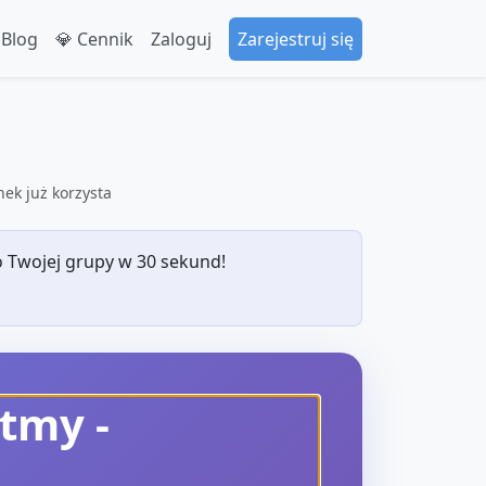
 Blog
💎 Cennik
Zaloguj
Zarejestruj się
ek już korzysta
 Twojej grupy w 30 sekund!
ytmy
-