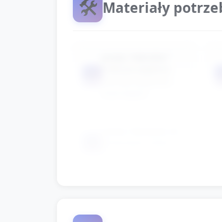
🛠️
Materiały potrz
prosty "mikrofon"
(rolka po papierze
📦
owinięta papierem
kolorowym)
kartka i flamaster do
📦
oznaczania "stacji"
(opcjonalnie)