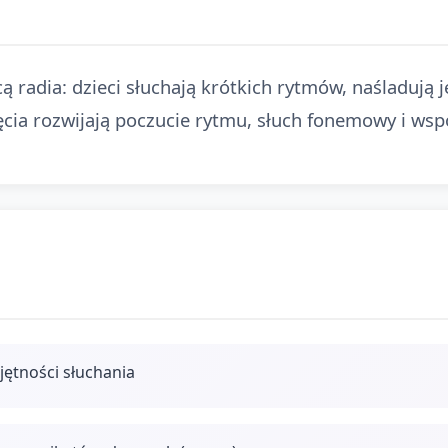
 radia: dzieci słuchają krótkich rytmów, naśladują j
ęcia rozwijają poczucie rytmu, słuch fonemowy i wsp
jętności słuchania