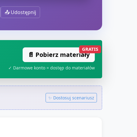
📤 Udostępnij
GRATIS
📄 Pobierz materiały
✓ Darmowe konto = dostęp do materiałów
✨ Dostosuj scenariusz