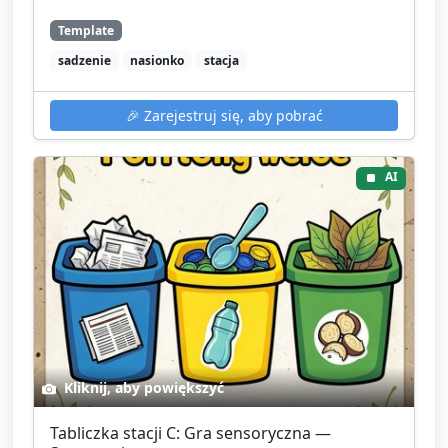
Template
sadzenie
nasionko
stacja
🎉
Zarejestruj się, aby pobrać
AI
Kliknij, aby powiększyć
Tabliczka stacji C: Gra sensoryczna —