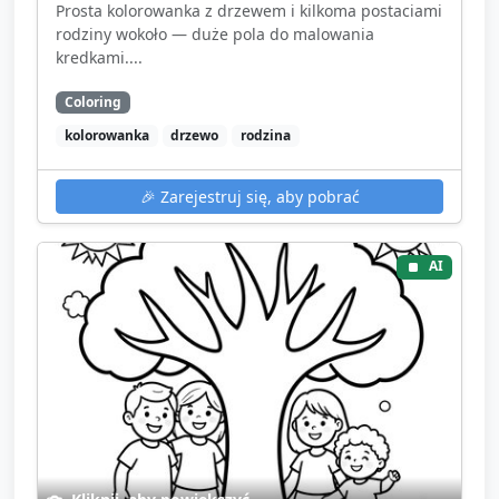
Prosta kolorowanka z drzewem i kilkoma postaciami
rodziny wokoło — duże pola do malowania
kredkami....
Coloring
kolorowanka
drzewo
rodzina
🎉
Zarejestruj się, aby pobrać
AI