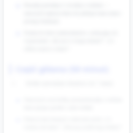
Piosenka powitalna (1 zwrotka) o rodzinie —
nauczyciel zaprasza dzieci do poklepywania rytmu i
prostego klaskania.
Pytania do dzieci (jednozdaniowe, zachęcające do
wypowiedzi): „Kto jest w twojej rodzinie?” „Co
robicie razem w domu?”
Część główna (50 minut)
Krótkie opowiadanie obrazkowe (ok. 7 minut)
Nauczyciel czyta krótką, prostą historyjkę o rodzinie,
która sprząta ogródek i sadzi roślinki.
Pokazywanie ilustracji i zadawanie pytań: „Co
rodzina robi dalej?” „Dlaczego podlewają roślinkę?”