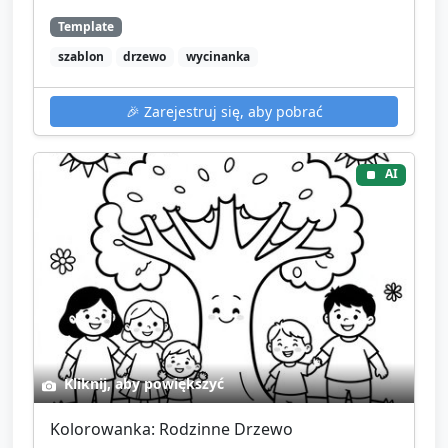
Template
szablon
drzewo
wycinanka
🎉
Zarejestruj się, aby pobrać
AI
Kliknij, aby powiększyć
Kolorowanka: Rodzinne Drzewo