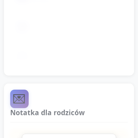
segregacji
📦
chustki lub wstążki do tańca
płyta z piosenkami dziecięcymi lub
📦
instrumenty rytmiczne
💌
Notatka dla rodziców