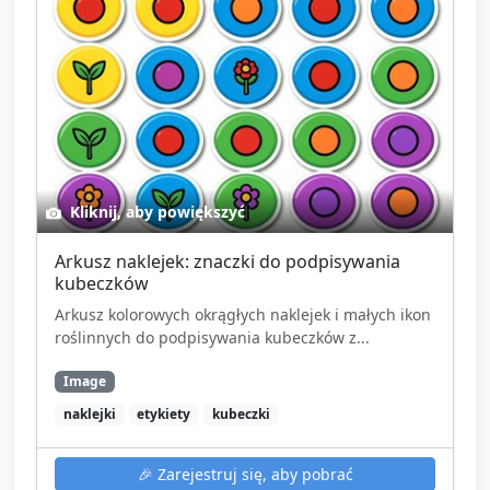
Kliknij, aby powiększyć
Arkusz naklejek: znaczki do podpisywania
kubeczków
Arkusz kolorowych okrągłych naklejek i małych ikon
roślinnych do podpisywania kubeczków z...
Image
naklejki
etykiety
kubeczki
🎉
Zarejestruj się, aby pobrać