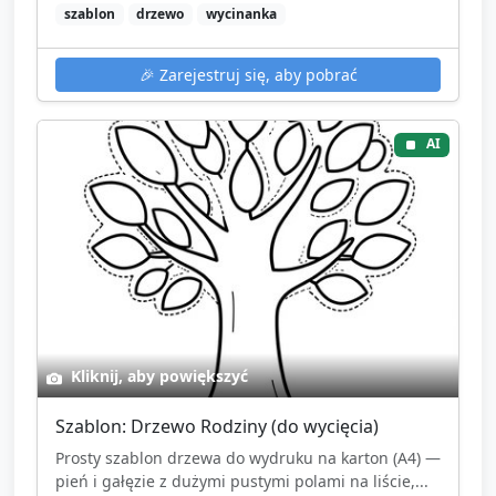
szablon
drzewo
wycinanka
🎉
Zarejestruj się, aby pobrać
AI
Kliknij, aby powiększyć
Szablon: Drzewo Rodziny (do wycięcia)
Prosty szablon drzewa do wydruku na karton (A4) —
pień i gałęzie z dużymi pustymi polami na liście,...