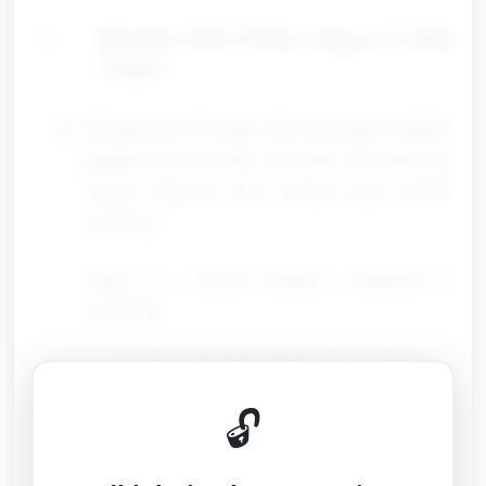
Stacje pracy (około 30 minut; 3 stacje po ~10 minut
+ rotacje)
Przygotować 3 stacje, dzieci pracują w małych
grupach (3–4 osoby), po około 10 minut na
stację. Opiekun przy każdej stacji krótko
instruuje.
Stacja A — Drzewo Rodziny z materiałów z
recyklingu
Dzieci otrzymują szablon drzewa (karton),
naklejają papierowe listki, przyklejają zdjęcie
🔓
rodziny lub rysują członków rodziny
kredkami. Używają zakrętek, rolek po
papierze, kawałków kolorowego papieru.