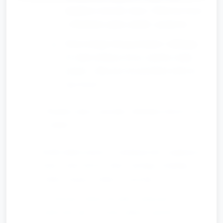
plastikowe łyżeczki, liście). Obok trzy kosze
z obrazkami: papier, plastik, organiczne.
Dzieci kolejno biorą przedmiot i odkładają
do odpowiedniego kosza; opiekun zadaje
pytanie: „Dlaczego ten przedmiot trafia do
tego kosza?”
Wspólny taniec i piosenka „Rodzinne drzewo” (ok.
6 minut)
Krótki układ ruchowy z chustkami lub wstążkami na
temat: rośnie drzewo (dzieci machają, naśladują
roślinę rosnącą), rodzina się przytula.
Powtórzenie refrenu piosenki, zachęcanie do
podawania rąk, tworzenia małych „pączków” w