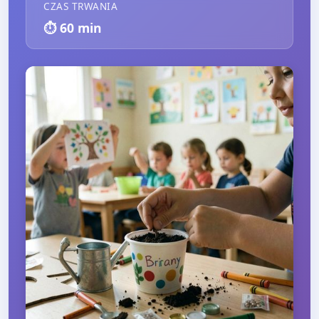
CZAS TRWANIA
⏱️
60
min