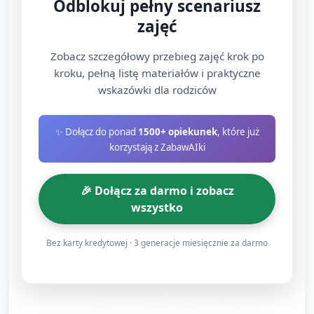
Odblokuj pełny scenariusz
zajęć
Efekt: każdy tworzy „gałąź” z rodziną.
Stacja B — Sadzenie nasionka (mały pojemnik)
Zobacz szczegółowy przebieg zajęć krok po
kroku, pełną listę materiałów i praktyczne
Każde dziecko dostaje kubeczek po jogurcie
wskazówki dla rodziców
(użyty ponownie), ziemię i nasionko fasoli
lub grochu. Pomaganie w wsypaniu ziemi,
✨ Dołącz do ponad
1500+ opiekunek
, które już
umieszczeniu nasionka i podlaniu kroplą
korzystają z ZabawAIki
wody.
Dzieci podpisują swój kubeczek kredką lub
🎉 Dołącz za darmo i zobacz
wszystko
naklejką (np. kropka kolorystyczna).
Stacja C — Gra sensoryczna i segregacja „Co do
Bez karty kredytowej · 3 generacje miesięcznie za darmo
kosza?”
Duży pojemnik z różnymi bezpiecznymi
przedmiotami (papierowe kulki, korki,