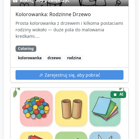
Kliknij, aby powiększyć
Kolorowanka: Rodzinne Drzewo
Prosta kolorowanka z drzewem i kilkoma postaciami
rodziny wokoło — duże pola do malowania
kredkami....
Coloring
kolorowanka
drzewo
rodzina
🎉
Zarejestruj się, aby pobrać
AI