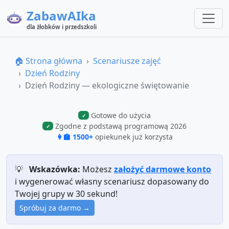
ZabawAIka
dla żłobków i przedszkoli
🏠 Strona główna
Scenariusze zajęć
Dzień Rodziny
Dzień Rodziny — ekologiczne świętowanie
Gotowe do użycia
✓
Zgodne z podstawą programową 2026
✓
👩‍🏫 1500+
opiekunek już korzysta
💡
Wskazówka:
Możesz
założyć darmowe konto
i wygenerować własny scenariusz dopasowany do
Twojej grupy w 30 sekund!
Spróbuj za darmo →