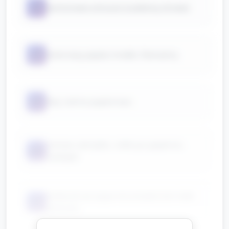
📦
kartonowe arkusze (szablony drzew)
📦
kolorowy papier, kredki, flamastry
📦
klej, taśma papierowa
zestaw zakrętek, rolek po papierze,
📦
naklejek
kubeczki po jogurcie (umyte) lub małe
📦
doniczki