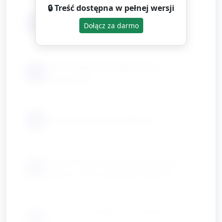
🔒 Treść dostępna w pełnej wersji
ziemia doniczkowa i nasionka
📦
Dołącz za darmo
(fasola/groch)
małe konewki lub kubeczki do
📦
podlewania
📦
bezpieczne nożyczki dziecięce
pojemnik sensoryczny: liście, kawałki
📦
papieru, korki, plastikowe łyżeczki
3 kosze lub pudełka z obrazkami do
📦