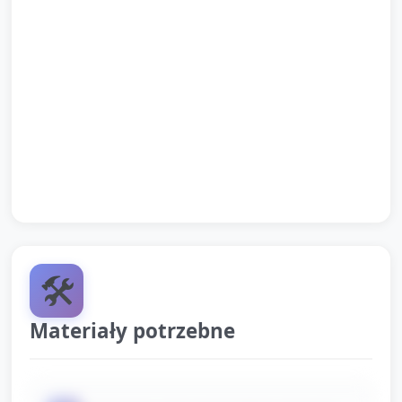
Pochwały indywidualne dla dzieci za współpracę i
zaangażowanie.
Zadanie dla domu: poprosić rodziców, by z
dzieckiem obserwowali roślinkę i przynieśli zdjęcie
rodziny lub mały przedmiot z recyklingu na następne
zajęcia.
Pożegnanie piosenką i krótkie rozstanie z dziećmi.
🛠️
Materiały potrzebne