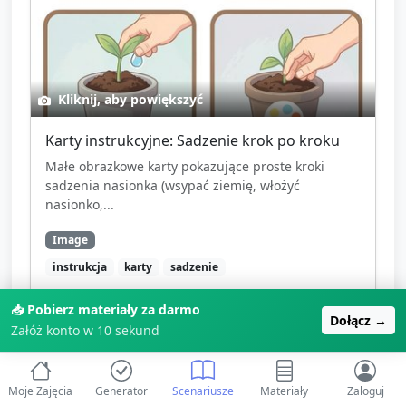
Kliknij, aby powiększyć
Karty instrukcyjne: Sadzenie krok po kroku
Małe obrazkowe karty pokazujące proste kroki
sadzenia nasionka (wsypać ziemię, włożyć
nasionko,...
Image
instrukcja
karty
sadzenie
📥 Pobierz materiały za darmo
🎉
Zarejestruj się, aby pobrać
Dołącz →
Załóż konto w 10 sekund
Moje Zajęcia
Generator
Scenariusze
Materiały
Zaloguj