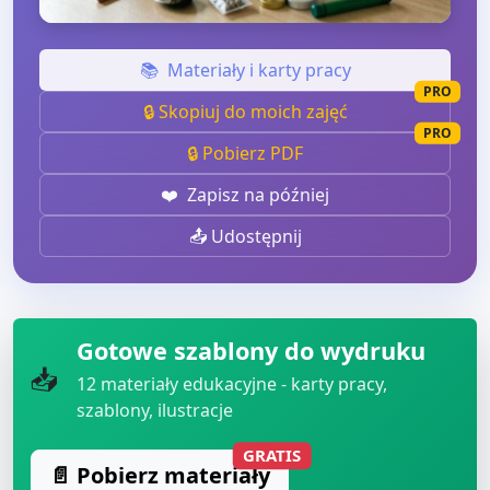
📚
Materiały i karty pracy
PRO
🔒 Skopiuj do moich zajęć
PRO
🔒 Pobierz PDF
❤️
Zapisz na później
📤 Udostępnij
Gotowe szablony do wydruku
📥
12
materiały edukacyjne - karty pracy,
szablony, ilustracje
GRATIS
📄 Pobierz materiały