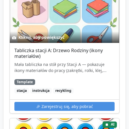
Kliknij, aby powiększyć
Tabliczka stacji A: Drzewo Rodziny (ikony
materiałów)
Mała tabliczka na stół przy Stacji A — pokazuje
ikony materiałów do pracy (zakrętki, rolki, klej,...
Template
stacja
instrukcja
recykling
🎉
Zarejestruj się, aby pobrać
AI