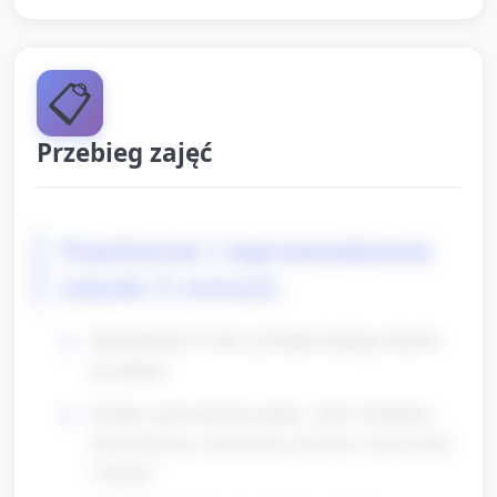
📋
Przebieg zajęć
Powitanie i wprowadzenie
(około 5 minut)
Zgromadzenie w kole, powitanie każdego dziecka
po imieniu.
Krótkie wprowadzenie tematu: „Dziś świętujemy
Dzień Rodziny i pomyślimy, jak dbać o nasze domy
i Ziemię.”