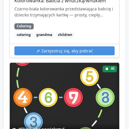
Kolorowanka: Babcia z wnuczką/wnukiem
Czarno-biała kolorowanka przedstawiająca babcię i
dziecko trzymających kartkę — prosty, ciepły...
Coloring
coloring
grandma
children
🎉
Zarejestruj się, aby pobrać
AI