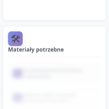
na podłodze) albo liczenie kroków do "domu babci".
🛠️
Materiały potrzebne
kartonowe kartki (format A4) do
📦
zrobienia kartki
papierowe kółka/"ciasteczka"
📦
(kartonowe) lub pompony