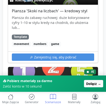
Kliknij, aby powiększyć
Plansza 'Skoki na liczbach' — kredowy styl
Plansza do zabawy ruchowej: duże koloryzowane
cyfry 1–10 w stylu kredy na chodnik, do ułożenia
lub...
Template
movement
numbers
game
🎉
Zarejestruj się, aby pobrać
AI
📥 Pobierz materiały za darmo
Dołącz →
Załóż konto w 10 sekund
Moje Zajęcia
Generator
Scenariusze
Materiały
Zaloguj