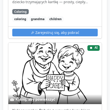
dziecko trzymających kartkę — prosty, ciepły...
Coloring
coloring
grandma
children
🎉
Zarejestruj się, aby pobrać
AI
Kliknij, aby powiększyć