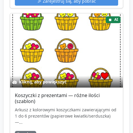
🎉
Zarejestruj się, aby pobrać
AI
Kliknij, aby powiększyć
Koszyczki z prezentami — różne ilości
(szablon)
Arkusz z kolorowymi koszyczkami zawierającymi od
1 do 6 prezentów (papierowe kwiatki/serduszka)
—...