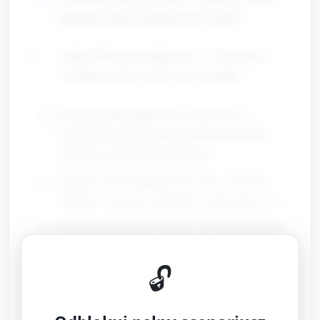
pokazuje liczbę na kartonowych cyfrach.
Stacja "Wzory na chusteczce" — tworzenie i
kontynuowanie wzorów (ok. 10 minut)
Przygotuj paski papieru lub "chusteczki" z
przyklejonymi kulkami/plamkami/serduszkami
(kolorowe naklejki lub pompony).
Zadanie: dzieci układają wzory (np. czerwony,
niebieski, czerwony, niebieski) i kontynuują wzór.
Rozszerzenie: poproś dziecko, aby zaprojektowało
własny wzór dla babci i pokazało koleżankom.
🔓
Sklepik "Prezent dla Babci" — porównywanie
ilości i prosty rachunek (ok. 10 minut)