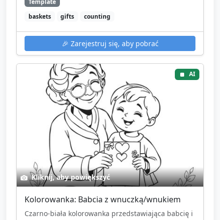
Template
baskets
gifts
counting
🎉
Zarejestruj się, aby pobrać
AI
Kliknij, aby powiększyć
Kolorowanka: Babcia z wnuczką/wnukiem
Czarno-biała kolorowanka przedstawiająca babcię i