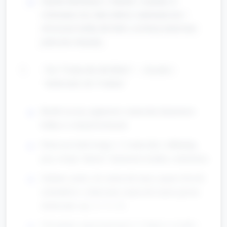
Ogólna informacja (1 minuta): wyjaśnij, że
wykonamy trzy mini-zabawy matematyczne i
stworzymy kartkę dla babci, na której umieścimy
policzone elementy.
Gra "Ciasteczka dla Babci" — liczenie i
dodawanie (ok. 8 minut)
Rozłóż na tacy papierowe ciasteczka (kartonowe
kółka) w różnych kolorach.
Dzieci po kolei losują 1–3 ciasteczka i odkładają
przy swojej "talerzu" (kartonowa kartka z imieniem).
Zadanie: policz, ile ciasteczek masz; poproś dwóch
ochotników o doliczenie ciasteczek razem (proste
dodawanie: np. 2 + 3 = 5).
Utrwalenie: nauczyciel pyta 2–3 dzieci o wynik i