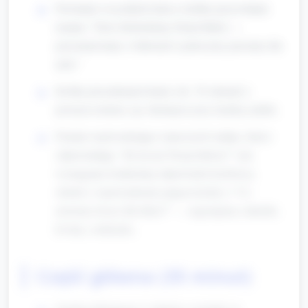
Powitanie wszystkich dzieci, krótkie przywołanie
tematu: "Dziś obchodzimy Dzień Babci —
porozmawiamy o babciach i policzymy prezenty dla
nich."
Krótka piosenka/powitanie (ok. 30 sekund) z
prostym ruchem, np. klaśnięcie przy każdej sylabie.
Pytania wprowadzające (nauczyciel zadaje, dzieci
odpowiadają): "Ile lat ma Twoja babcia?" (nie
wymagamy konkretnej odpowiedzi liczbowej,
chodzi o wprowadzenie pojęcia liczby) i "Co
możemy liczyć dla babci?" — sugerujemy cukierki,
kwiaty, serduszka.
Część główna (35 minut)