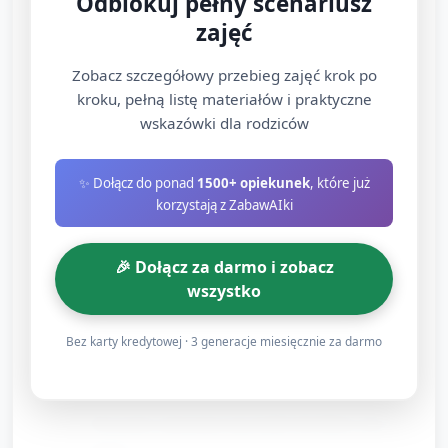
Odblokuj pełny scenariusz
zajęć
Przygotuj kilka koszyczków z różną liczbą
„prezentów” (papierowe kwiatki, serduszka, guziki).
Zobacz szczegółowy przebieg zajęć krok po
Obok koszyczków leżą karty z liczbami.
kroku, pełną listę materiałów i praktyczne
wskazówki dla rodziców
Zadanie: dzieci wybierają koszyczek i dopasowują
kartę z liczbą (np. koszyczek z 4 kwiatkami — karta
"4").
✨ Dołącz do ponad
1500+ opiekunek
, które już
korzystają z ZabawAIki
Kolejne zadanie: porównaj dwa koszyczki — które
ma więcej, które mniej? Użyj słów: więcej, mniej,
🎉 Dołącz za darmo i zobacz
tyle samo.
wszystko
Możliwość prostego odejmowania: jeśli babcia
dostaje 5 kwiatków, a jedna siostra zabiera 2, ile
Bez karty kredytowej · 3 generacje miesięcznie za darmo
zostaje?
Tworzenie matematycznej kartki dla Babci (ok. 6