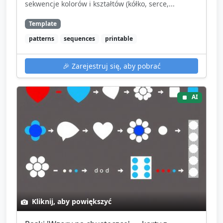
sekwencje kolorów i kształtów (kółko, serce,...
Template
patterns
sequences
printable
🎉
Zarejestruj się, aby pobrać
AI
Kliknij, aby powiększyć