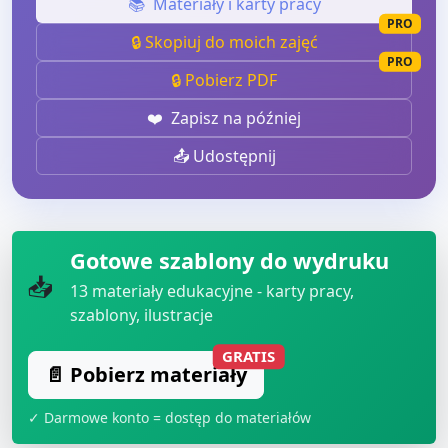
📚
Materiały i karty pracy
PRO
🔒 Skopiuj do moich zajęć
PRO
🔒 Pobierz PDF
❤️
Zapisz na później
📤 Udostępnij
Gotowe szablony do wydruku
📥
13
materiały edukacyjne - karty pracy,
szablony, ilustracje
GRATIS
📄 Pobierz materiały
✓ Darmowe konto = dostęp do materiałów