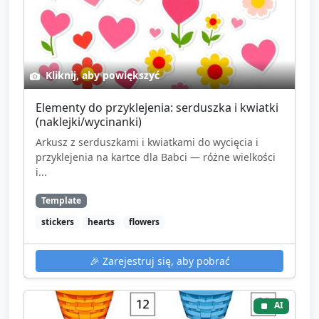
Kliknij, aby powiększyć
Elementy do przyklejenia: serduszka i kwiatki
(naklejki/wycinanki)
Arkusz z serduszkami i kwiatkami do wycięcia i
przyklejenia na kartce dla Babci — różne wielkości
i...
Template
stickers
hearts
flowers
🎉
Zarejestruj się, aby pobrać
AI