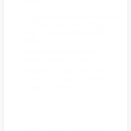
minut)
Daj każdemu dziecku kartkę; poproś, by przykleiło
określoną liczbę elementów (np. 5 serduszek, 3
kwiatki) — dzieci wcześniej liczyły podobne
elementy.
Dziecko podpisuje kartkę palcem/napisem
nauczyciela: "Dla Babci — od [imię]".
Zachęć dzieci, aby na kartce ułożyły wzór (np.
czerwone, różowe, czerwone) — wykorzystanie
umiejętności z poprzedniej stacji.
Uwagi metodyczne w trakcie pracy (przez cały czas
głównej części):
Zachęcaj do mówienia: niech dzieci głośno liczą