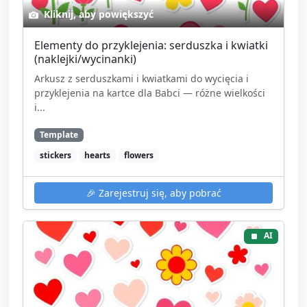
Kliknij, aby powiększyć
Elementy do przyklejenia: serduszka i kwiatki
(naklejki/wycinanki)
Arkusz z serduszkami i kwiatkami do wycięcia i
przyklejenia na kartce dla Babci — różne wielkości
i...
Template
stickers
hearts
flowers
🎉
Zarejestruj się, aby pobrać
AI