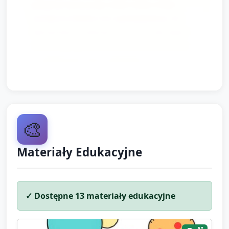
pokażcie wzory (np. kolor, kolor, inny) i
zachęćcie dziecko do opowiedzenia, ile
elementów umieściło na kartce dla babci.
Kartki będą gotowe do przekazania babci
w najbliższym dniu odwiedzin.
🎨
Materiały Edukacyjne
✓ Dostępne
13
materiały edukacyjne