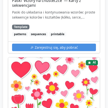
Paski 'Wzory na chusteczce' — karty z
sekwencjami
Paski do układania i kontynuowania wzorów: proste
sekwencje kolorów i kształtów (kółko, serce,...
Template
patterns
sequences
printable
🎉
Zarejestruj się, aby pobrać
AI