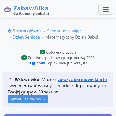
ZabawAIka
dla żłobków i przedszkoli
🏠 Strona główna
Scenariusze zajęć
Dzień Seniora
Matematyczny Dzień Babci
Gotowe do użycia
✓
Zgodne z podstawą programową 2026
✓
👩‍🏫 1500+
opiekunek już korzysta
💡
Wskazówka:
Możesz
założyć darmowe konto
i wygenerować własny scenariusz dopasowany do
Twojej grupy w 30 sekund!
Spróbuj za darmo →