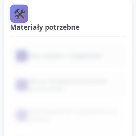
🛠️
Materiały potrzebne
📦
karty z liczbami 1–5 (papierowe)
kilka par skarpetek lub kartonowe
📦
rysunki skarpet
taśma malarska do oznaczenia toru na
📦
podłodze