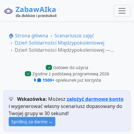
ZabawAIka
dla żłobków i przedszkoli
🏠 Strona główna
Scenariusze zajęć
Dzień Solidarności Międzypokoleniowej
Dzień Solidarności Międzypokoleniowej —...
Gotowe do użycia
✓
Zgodne z podstawą programową 2026
✓
👩‍🏫 1500+
opiekunek już korzysta
💡
Wskazówka:
Możesz
założyć darmowe konto
i wygenerować własny scenariusz dopasowany do
Twojej grupy w 30 sekund!
Spróbuj za darmo →