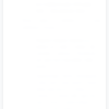
jest w każdym koszyku. Porównajcie
liczby — która grupa ma więcej?
Prosty wykres z klocków: "Co wolą
pokolenia?" (8 min)
Przygotuj 2 kategorie obrazkowe na
kartkach: np. „ciastko” i „herbata” (albo
„piosenka” i „opowieść”). Pod nimi dwa
pola, gdzie dzieci będą układać słupki z
klocków.
Zapytaj każdego dziecka, którą kategorię
wybiera (niech wskaże palcem). Dziecko
kładzie jeden klocek w wybranej
kolumnie. Po zebraniu kilku odpowiedzi
policzcie klocki w każdej kolumnie i
zobaczcie, która kolumna jest wyższa