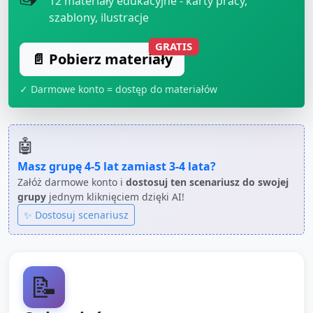
12
materiały edukacyjne - karty pracy,
szablony, ilustracje
GRATIS
📄 Pobierz materiały
✓ Darmowe konto = dostęp do materiałów
🤖
Masz grupę
4-5 lat
zamiast
3-4 lata
?
Załóż darmowe konto i
dostosuj ten scenariusz do swojej
grupy
jednym kliknięciem dzięki AI!
✨ Dostosuj scenariusz
📝