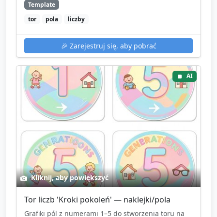
Template
tor
pola
liczby
🎉
Zarejestruj się, aby pobrać
AI
Kliknij, aby powiększyć
Tor liczb 'Kroki pokoleń' — naklejki/pola
Grafiki pól z numerami 1–5 do stworzenia toru na