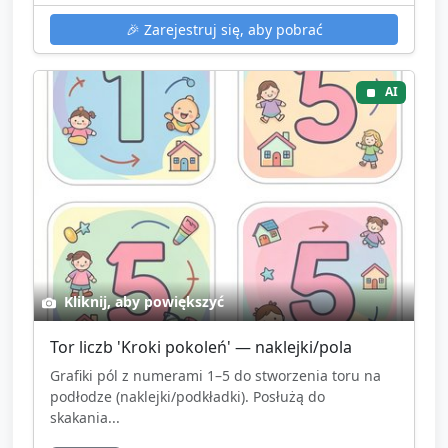
🎉
Zarejestruj się, aby pobrać
AI
Kliknij, aby powiększyć
Tor liczb 'Kroki pokoleń' — naklejki/pola
Grafiki pól z numerami 1–5 do stworzenia toru na
podłodze (naklejki/podkładki). Posłużą do
skakania...