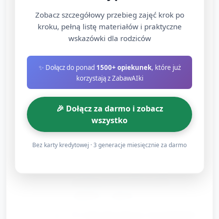
dziecko zrobiło 2 kroki dalej — policzcie
Zobacz szczegółowy przebieg zajęć krok po
razem (proste dodawanie w zakresie do 5).
kroku, pełną listę materiałów i praktyczne
wskazówki dla rodziców
Sortowanie przedmiotów "Młodsze —
Starsze" (12 min)
✨ Dołącz do ponad
1500+ opiekunek
, które już
korzystają z ZabawAIki
Przygotuj różne przedmioty/symbole
reprezentujące pokolenia (np. mała
🎉 Dołącz za darmo i zobacz
zabawka-dziecko, lalka dorosła, szalik
wszystko
babci, okulary z papieru, zabawkowy
telefon komórkowy, stara łyżka). Maks. 8–
Bez karty kredytowej · 3 generacje miesięcznie za darmo
10 przedmiotów.
Zadanie: dzieci w parach sortują
przedmioty do dwóch koszyków:
„młodsze” i „starsze”.
Po sortowaniu policzcie, ile przedmiotów