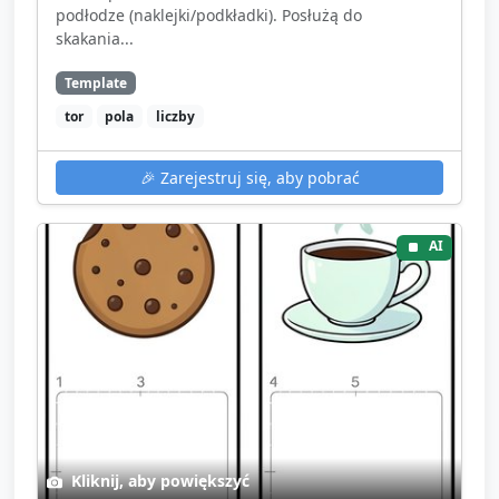
podłodze (naklejki/podkładki). Posłużą do
skakania...
Template
tor
pola
liczby
🎉
Zarejestruj się, aby pobrać
AI
Kliknij, aby powiększyć