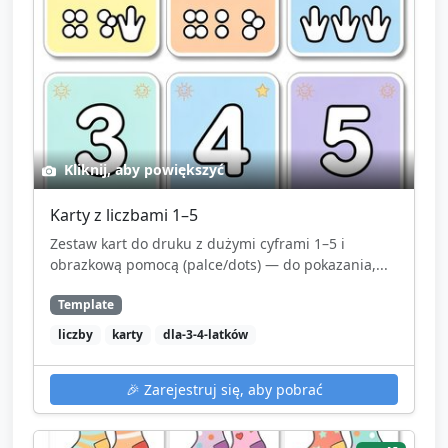
Kliknij, aby powiększyć
Karty z liczbami 1–5
Zestaw kart do druku z dużymi cyframi 1–5 i
obrazkową pomocą (palce/dots) — do pokazania,...
Template
liczby
karty
dla-3-4-latków
🎉
Zarejestruj się, aby pobrać