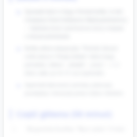
Zgromadź dzieci w kręgu. Powiedz krótko, że dziś
świętujemy Dzień Solidarności Międzypokoleniowej
— będziemy liczyć i porównywać rzeczy związane
z różnymi pokoleniami.
Krótka zabawa integracyjna: "Powiedz, kim jest
osoba starsza w Twojej rodzinie" (dzieci mogą
powiedzieć „babcia”, „dziadek”, „ciocia” — 1–2
dzieci, maks. po 10–15 s na wypowiedź).
Zapowiedź aktywności: powiemy, policzymy,
posortujemy i stworzymy prosty wykres z klocków.
Część główna (50 minut)
Rozgrzewka liczebna: "Ręce i palce" (5 min)