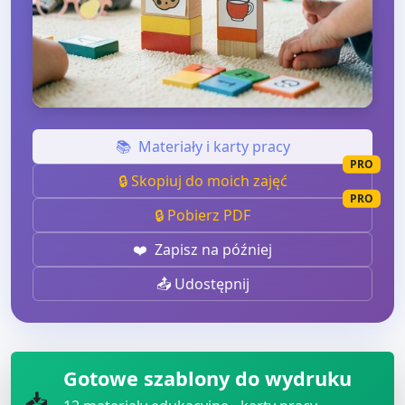
📚
Materiały i karty pracy
PRO
🔒 Skopiuj do moich zajęć
PRO
🔒 Pobierz PDF
❤️
Zapisz na później
📤 Udostępnij
Gotowe szablony do wydruku
📥