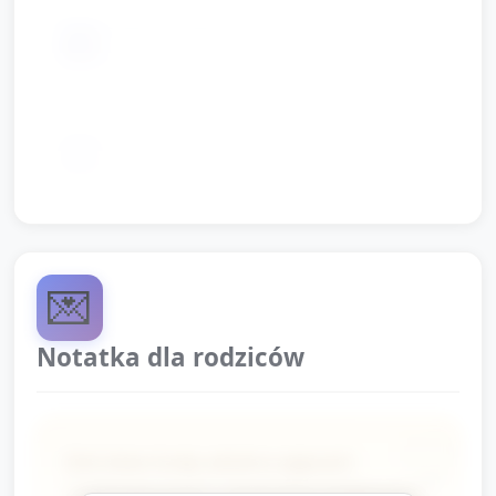
miękka podłogowa mata lub dywan do
📦
zabaw w kręgu
kredki i papier do szybkiego
📦
zapisu/rysunku
💌
Notatka dla rodziców
Dziś dzieci brały udział w zajęciach
matematycznych z okazji Dnia Solidarności