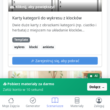
Kliknij, aby powiększyć
Karty kategorii do wykresu z klocków
Dwie duże karty z obrazkami kategorii (np. ciastko i
herbata) z miejscem na układanie klocków...
Template
wykres
klocki
ankieta
🎉
Zarejestruj się, aby pobrać
AI
📥 Pobierz materiały za darmo
Dołącz →
Załóż konto w 10 sekund
Moje Zajęcia
Generator
Scenariusze
Materiały
Zaloguj