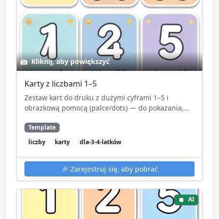
Kliknij, aby powiększyć
Karty z liczbami 1–5
Zestaw kart do druku z dużymi cyframi 1–5 i
obrazkową pomocą (palce/dots) — do pokazania,...
Template
liczby
karty
dla-3-4-latków
🎉
Zarejestruj się, aby pobrać
AI