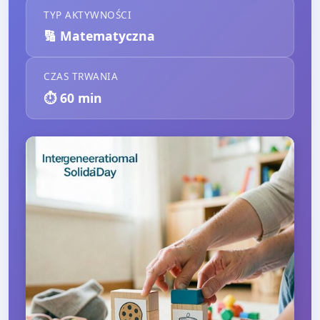
TYP AKTYWNOŚCI
🔢
Matematyczna
CZAS TRWANIA
⏱️
60
min