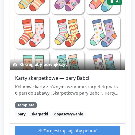
AI
Kliknij, aby powiększyć
Karty skarpetkowe — pary Babci
Kolorowe karty z różnymi wzorami skarpetek (maks.
6 par) do zabawy „Skarpetkowe pary Babci”. Karty...
Template
pary
skarpetki
dopasowywanie
🎉
Zarejestruj się, aby pobrać