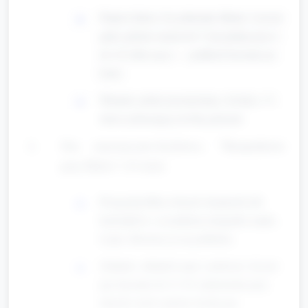
Poproś dzieci, by pokazały dłonie. Liczcie
palce głośno razem do 5 (na jednej ręce) i
do 10 (obie ręce) — podkreśl liczenie po
kolei.
Wariant: pokaż prostą kartę z liczbą 1–5;
dzieci pokazują tę liczbę palcami.
Gra sensoryczno-liczbowa: "Skarpetkowe
pary Babci" (12 min)
Przygotuj kilka różnych skarpetek lub
kartoników z rysunkiem skarpetki (maks.
6 par). Rozrzuc je na podłodze.
Zadanie: odnaleźć pary i policzyć, ile jest
par (liczenie do 5). Po znalezieniu pary
dziecko mówi głośno liczbę par.