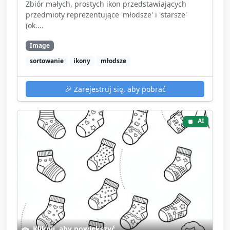
Zbiór małych, prostych ikon przedstawiających
przedmioty reprezentujące 'młodsze' i 'starsze'
(ok....
Image
sortowanie
ikony
młodsze
🎉
Zarejestruj się, aby pobrać
AI
Kliknij, aby powiększyć