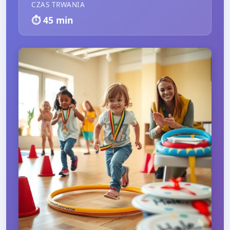
CZAS TRWANIA
⏱️
45
min