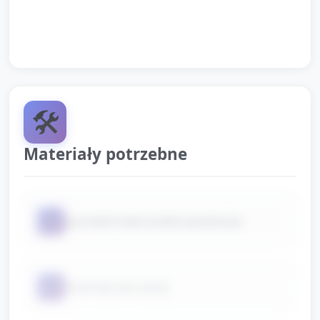
Podziękowanie dzieciom za udział i krótkie
przypomnienie o dbaniu o aktywność na co dzień.
🛠️
Materiały potrzebne
📦
pachołki/małe butelki plastikowe
📦
hula-hop lub szarfy