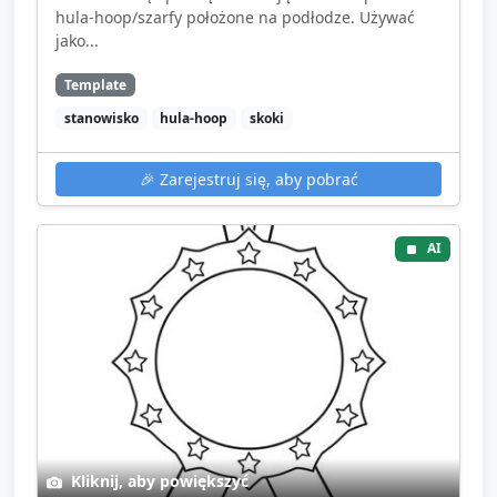
hula‑hoop/szarfy położone na podłodze. Używać
jako...
Template
stanowisko
hula-hoop
skoki
🎉
Zarejestruj się, aby pobrać
AI
Kliknij, aby powiększyć