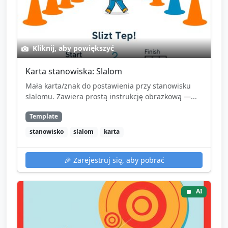
Kliknij, aby powiększyć
Karta stanowiska: Slalom
Mała karta/znak do postawienia przy stanowisku
slalomu. Zawiera prostą instrukcję obrazkową —...
Template
stanowisko
slalom
karta
🎉
Zarejestruj się, aby pobrać
AI