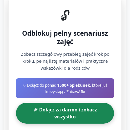
🔓
B. Tor przeszkód — część ruchowa
(20 minut)
Odblokuj pełny scenariusz
Każde dziecko pokonuje tor po kolei; po ukończeniu
zajęć
bierze udział w krótkiej aktywności drużynowej (np.
podanie piłki koleżance/koledze i wspólny okrzyk
Zobacz szczegółowy przebieg zajęć krok po
zachęty).
kroku, pełną listę materiałów i praktyczne
wskazówki dla rodziców
Propozycja stanowisk (łatwe do zorganizowania):
Slalom z pachołków lub butelek
✨ Dołącz do ponad
1500+ opiekunek
, które już
korzystają z ZabawAIki
Przeskoki przez szarfy/ hula-hoop położone
na podłodze
🎉 Dołącz za darmo i zobacz
Czołganie się pod niskim „mostkiem” z
wszystko
krzeseł i szarfy