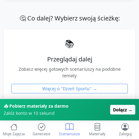
🤔 Co dalej? Wybierz swoją ścieżkę:
📚
Przeglądaj dalej
Zobacz więcej gotowych scenariuszy na podobne
tematy
Więcej o "
Dzień Sportu
" →
📥 Pobierz materiały za darmo
✨ Polecamy
Dołącz →
Załóż konto w 10 sekund
🤖
Moje Zajęcia
Generator
Scenariusze
Materiały
Zaloguj
Wygeneruj własne