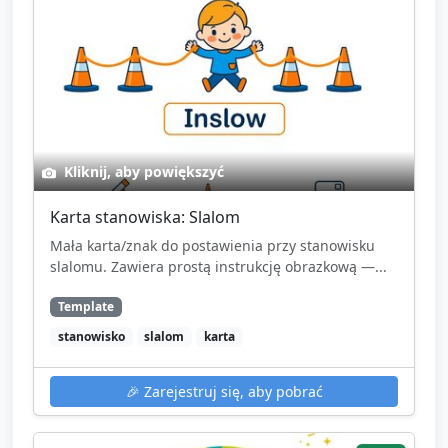
Kliknij, aby powiększyć
Karta stanowiska: Slalom
Mała karta/znak do postawienia przy stanowisku
slalomu. Zawiera prostą instrukcję obrazkową —...
Template
stanowisko
slalom
karta
🎉
Zarejestruj się, aby pobrać