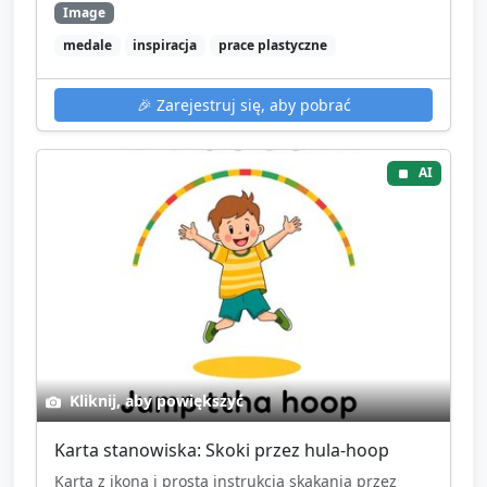
Image
medale
inspiracja
prace plastyczne
🎉
Zarejestruj się, aby pobrać
AI
Kliknij, aby powiększyć
Karta stanowiska: Skoki przez hula‑hoop
Karta z ikoną i prostą instrukcją skakania przez