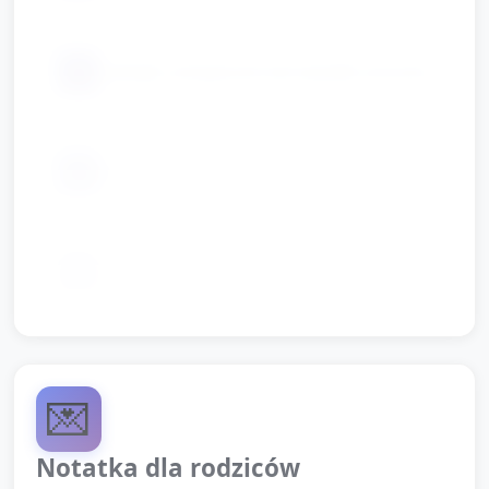
📦
naklejki, wstążeczki lub kawałki sznurka
📦
nożyczki i klej w ilości dla opiekunów
📦
odtwarzacz muzyki (opcjonalnie)
💌
Notatka dla rodziców