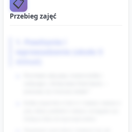
📋
Przebieg zajęć
1. Powitanie i
wprowadzenie (około 5
minut)
Przywitanie całej grupy, rozmowa krótka i
zachęcająca: „Dzisiaj mamy Dzień Sportu —
poruszamy się i tworzymy medale!”
Krótka rozgrzewka w kole (2–3 minuty): ramiona w
górę, skłony, podskoki w miejscu, rozciąganie szyi.
Zachęcać dzieci do nazywania ruchów.
Wyjaśnienie zasad zabawy: kolejność toru, jak