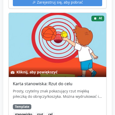
🎉
Zarejestruj się, aby pobrać
AI
Kliknij, aby powiększyć
Karta stanowiska: Rzut do celu
Prosty, czytelny znak pokazujący rzut miękką
piłeczką do obręczy/koszyka. Można wydrukować i...
Template
stanowisko
rzut
cel