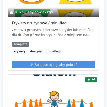
Kliknij, aby powiększyć
Etykiety drużynowe / mini-flagi
Zestaw 4 prostych, kolorowych etykiet lub mini‑flag
dla drużyn (różne kolory). Każda z miejscem na...
Template
etykiety
drużyny
mini-flagi
🎉
Zarejestruj się, aby pobrać
AI