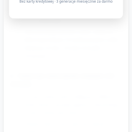
Rzut miękką piłeczką do koszyka/ obręczy
Bez karty kredytowej · 3 generacje miesięcznie za darmo
Bieg z woreczkiem na głowie lub po trasie
turlania piłki
Nauczyciel pilnuje płynności zmian i zachęca do
kibicowania kolegom. Po każdym przejściu szybka
informacja zwrotna: „Świetnie utrzymałeś
równowagę!”
C. Twórcze tworzenie medali (10
minut)
Po części ruchowej dzieci siadają przy stolikach.
Każde dziecko otrzymuje papierowy talerzyk/okrąg
wycięty z kartonu jako medal.
Instrukcja dekorowania: malowanie farbami/
kredkami, naklejanie naklejek, przyklejanie