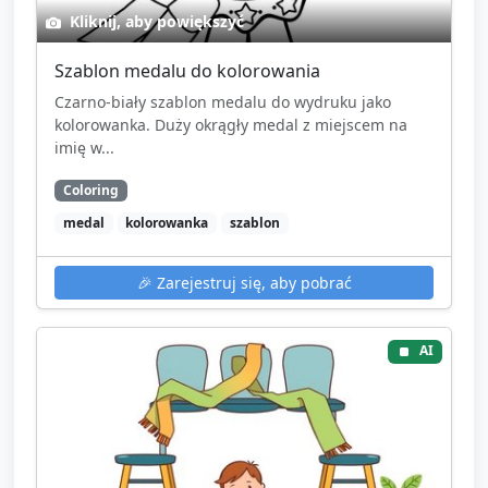
Kliknij, aby powiększyć
Szablon medalu do kolorowania
Czarno‑biały szablon medalu do wydruku jako
kolorowanka. Duży okrągły medal z miejscem na
imię w...
Coloring
medal
kolorowanka
szablon
🎉
Zarejestruj się, aby pobrać
AI