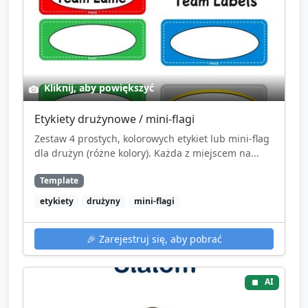
Kliknij, aby powiększyć
Etykiety drużynowe / mini-flagi
Zestaw 4 prostych, kolorowych etykiet lub mini‑flag
dla drużyn (różne kolory). Każda z miejscem na...
Template
etykiety
drużyny
mini-flagi
🎉
Zarejestruj się, aby pobrać
AI