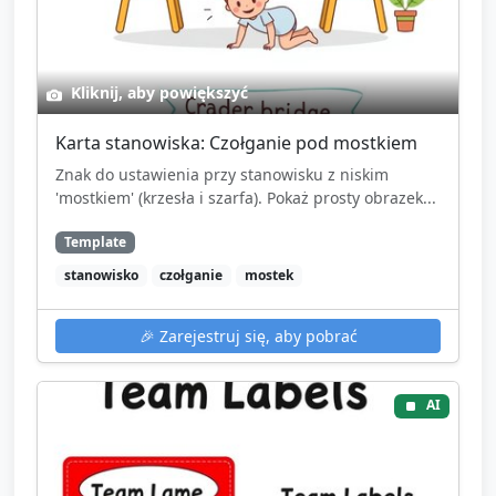
Kliknij, aby powiększyć
Karta stanowiska: Czołganie pod mostkiem
Znak do ustawienia przy stanowisku z niskim
'mostkiem' (krzesła i szarfa). Pokaż prosty obrazek...
Template
stanowisko
czołganie
mostek
🎉
Zarejestruj się, aby pobrać
AI