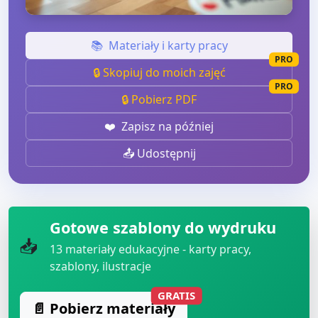
📚
Materiały i karty pracy
PRO
🔒 Skopiuj do moich zajęć
PRO
🔒 Pobierz PDF
❤️
Zapisz na później
📤 Udostępnij
Gotowe szablony do wydruku
📥
13
materiały edukacyjne - karty pracy,
szablony, ilustracje
GRATIS
📄 Pobierz materiały