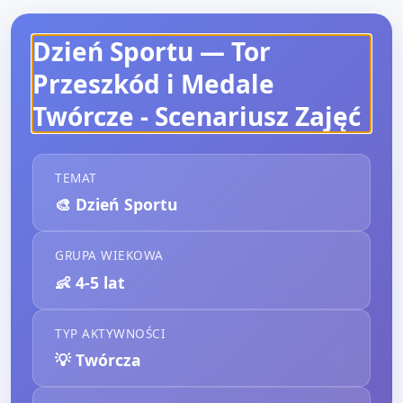
Dzień Sportu — Tor
Przeszkód i Medale
Twórcze
- Scenariusz Zajęć
TEMAT
🎨
Dzień Sportu
GRUPA WIEKOWA
👶
4-5 lat
TYP AKTYWNOŚCI
💡
Twórcza