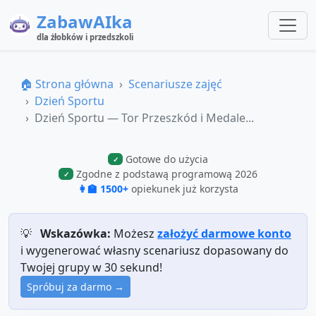
ZabawAIka
dla żłobków i przedszkoli
🏠 Strona główna
Scenariusze zajęć
Dzień Sportu
Dzień Sportu — Tor Przeszkód i Medale...
Gotowe do użycia
✓
Zgodne z podstawą programową 2026
✓
👩‍🏫 1500+
opiekunek już korzysta
💡
Wskazówka:
Możesz
założyć darmowe konto
i wygenerować własny scenariusz dopasowany do
Twojej grupy w 30 sekund!
Spróbuj za darmo →