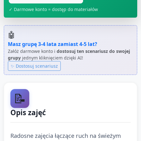
✓ Darmowe konto = dostęp do materiałów
🤖
Masz grupę
3-4 lata
zamiast
4-5 lat
?
Załóż darmowe konto i
dostosuj ten scenariusz do swojej
grupy
jednym kliknięciem dzięki AI!
✨ Dostosuj scenariusz
📝
Opis zajęć
Radosne zajęcia łączące ruch na świeżym