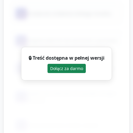
📦
krzesła do zrobienia niskiego mostka
📦
miękkie piłeczki lub woreczki z grochem
🔒 Treść dostępna w pełnej wersji
📦
obręcze lub pudełka jako cele do rzutu
Dołącz za darmo
papierowe talerzyki lub wycięte okręgi z
📦
kartonu
📦
farby plakatowe, kredki, mazaki