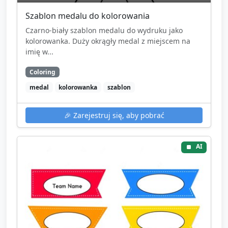
Szablon medalu do kolorowania
Czarno‑biały szablon medalu do wydruku jako
kolorowanka. Duży okrągły medal z miejscem na
imię w...
Coloring
medal
kolorowanka
szablon
🎉
Zarejestruj się, aby pobrać
AI