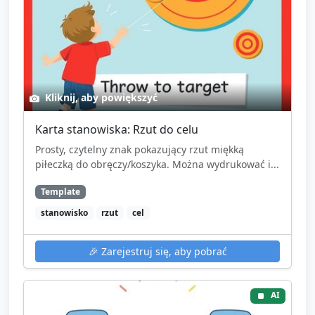
Kliknij, aby powiększyć
Karta stanowiska: Rzut do celu
Prosty, czytelny znak pokazujący rzut miękką
piłeczką do obręczy/koszyka. Można wydrukować i...
Template
stanowisko
rzut
cel
🎉
Zarejestruj się, aby pobrać
AI