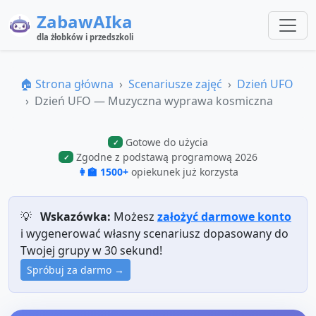
ZabawAIka
dla żłobków i przedszkoli
🏠 Strona główna
Scenariusze zajęć
Dzień UFO
Dzień UFO — Muzyczna wyprawa kosmiczna
Gotowe do użycia
✓
Zgodne z podstawą programową 2026
✓
👩‍🏫 1500+
opiekunek już korzysta
💡
Wskazówka:
Możesz
założyć darmowe konto
i wygenerować własny scenariusz dopasowany do
Twojej grupy w 30 sekund!
Spróbuj za darmo →