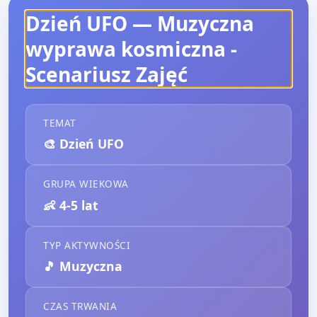
Dzień UFO — Muzyczna
wyprawa kosmiczna
-
Scenariusz Zajęć
TEMAT
🎨
Dzień UFO
GRUPA WIEKOWA
👶
4-5 lat
TYP AKTYWNOŚCI
🎵
Muzyczna
CZAS TRWANIA