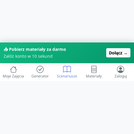
📥 Pobierz materiały za darmo
Dołącz →
Załóż konto w 10 sekund
Moje Zajęcia
Generator
Scenariusze
Materiały
Zaloguj
© 2025 ZabawAIka.pl - Generator zajęć dla żłobka