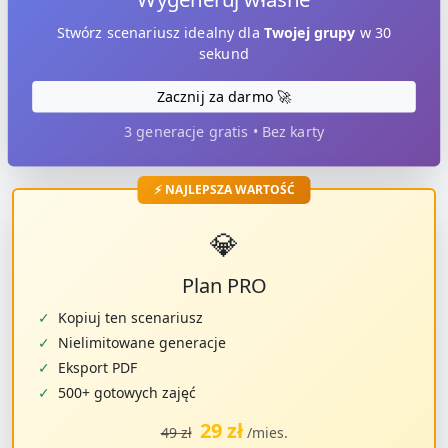
Stwórz scenariusz idealny dla
Twojej grupy
w 30
sekund
Zacznij za darmo 🚀
3 generacje gratis • Bez karty
⚡ NAJLEPSZA WARTOŚĆ
💎
Plan PRO
✓
Kopiuj ten scenariusz
✓
Nielimitowane generacje
✓
Eksport PDF
✓
500+ gotowych zajęć
29 zł
49 zł
/mies.