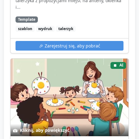
talerzyka z propozycjami miejsc na anteny, okienka
i...
Template
szablon
wydruk
talerzyk
🎉
Zarejestruj się, aby pobrać
AI
Kliknij, aby powiększyć