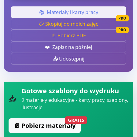
📚
Materiały i karty pracy
PRO
📋 Skopiuj do moich zajęć
PRO
📄 Pobierz PDF
❤️
Zapisz na później
📤 Udostępnij
Gotowe szablony do wydruku
📥
9
materiały edukacyjne - karty pracy, szablony,
ilustracje
GRATIS
📄 Pobierz materiały