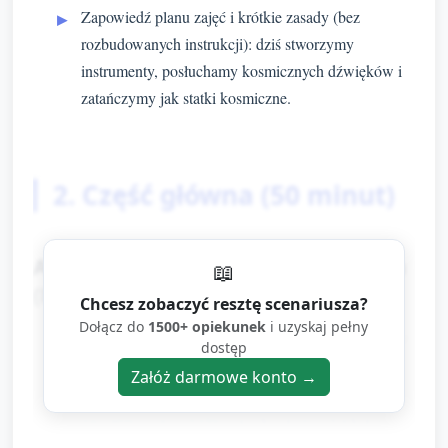
Zapowiedź planu zajęć i krótkie zasady (bez
rozbudowanych instrukcji): dziś stworzymy
instrumenty, posłuchamy kosmicznych dźwięków i
zatańczymy jak statki kosmiczne.
2. Część główna (50 minut)
A. Rozgrzewka słuchowo-ruchowa
📖
(8 minut)
Chcesz zobaczyć resztę scenariusza?
Dołącz do
1500+ opiekunek
i uzyskaj pełny
„Uszy gotowe!” (3 min): proste ćwiczenia słuchowe
dostęp
— opiekun gra różne dźwięki (ciche/głośne,
Załóż darmowe konto →
szybkie/wolne) na dzwoneczkach, tamburynie lub
nagraniu; dzieci podnoszą rękę, jeśli dźwięk jest
głośny, kucają przy cichym.