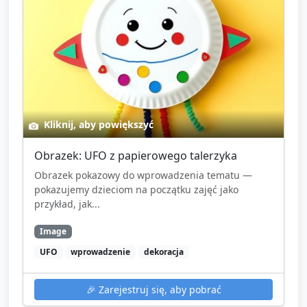
przypomnienie, że instrumenty mogą zabrać do
domu (jeśli to przewidziane).
Kliknij, aby powiększyć
Obrazek: UFO z papierowego talerzyka
Obrazek pokazowy do wprowadzenia tematu —
pokazujemy dzieciom na początku zajęć jako
przykład, jak...
Image
UFO
wprowadzenie
dekoracja
🎉
Zarejestruj się, aby pobrać