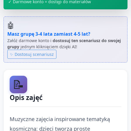
✓ Darmowe konto = dostęp do materiałów
🤖
Masz grupę
3-4 lata
zamiast
4-5 lat
?
Załóż darmowe konto i
dostosuj ten scenariusz do swojej
grupy
jednym kliknięciem dzięki AI!
✨ Dostosuj scenariusz
📝
Opis zajęć
Muzyczne zajęcia inspirowane tematyką
kosmiczną: dzieci tworzą proste