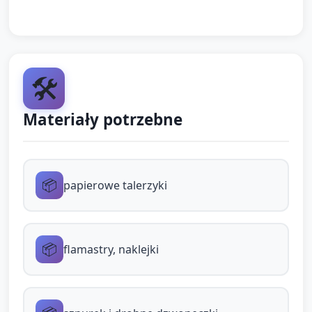
Rozgrzewka ciała (5 min): krótka sekwencja ruchów
do muzyki (rozciąganie w górę jak anteny UFO,
kręcenie się wolno, skłony jak lądowanie) — dzieci
🛠️
powtarzają za opiekunem.
Materiały potrzebne
B. Tworzenie prostych
instrumentów kosmicznych (15
minut)
📦
papierowe talerzyki
Instrukcja i demonstracja (2 min): opiekun pokazuje
trzy proste instrumenty „UFO”:
Dzwoniące obroże (sznurek z
📦
flamastry, naklejki
dzwoneczkami) — dzieci mogą mieć już
nawleczone dzwoneczki na sznurek.
Talerzowe talerze-loty (papierowe talerzyki