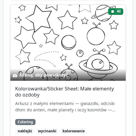
AI
Kliknij, aby powiększyć
Kolorowanka/Sticker Sheet: Małe elementy
do ozdoby
Arkusz z małymi elementami — gwiazdki, odciski
dłoni do anten, małe planety i oczy kosmitów —...
Coloring
naklejki
wycinanki
kolorowanie