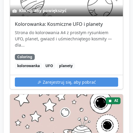
Kliknij, aby powiększyć
Kolorowanka: Kosmiczne UFO i planety
Strona do kolorowania A4 z prostym rysunkiem
UFO, planet, gwiazd i uśmiechniętego kosmity —
dla...
Coloring
kolorowanka
UFO
planety
🎉
Zarejestruj się, aby pobrać
AI