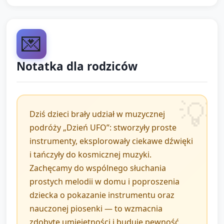
odtwarza krótkie nagrania z kosmicznymi efektami
(opcjonalnie) i dzieci starają się naśladować dźwięki
własnymi instrumentami (ciche/głośne,
💌
szybkie/wolne).
Gra rytmiczna „Respondowanie” (5 min): opiekun
Notatka dla rodziców
wykonuje prosty rytm (np. klaśnięcie, stuknięcie),
dzieci powtarzają i potem każde dziecko próbuje
wymyślić krótką sekwencję, którą grupa powtarza.
Dziś dzieci brały udział w muzycznej
podróży „Dzień UFO”: stworzyły proste
D. Ruchowa improwizacja — Lot
instrumenty, eksplorowały ciekawe dźwięki
UFO (10 minut)
i tańczyły do kosmicznej muzyki.
Zachęcamy do wspólnego słuchania
Przygotowanie przestrzeni (1 min): wyznaczyć
prostych melodii w domu i poproszenia
bezpieczne miejsce do ruchu.
dziecka o pokazanie instrumentu oraz
Lot (9 min): do zmiennej muzyki dzieci poruszają się
nauczonej piosenki — to wzmacnia
po sali jak UFO — szybkie fragmenty = szybkie
zdobyte umiejętności i buduje pewność