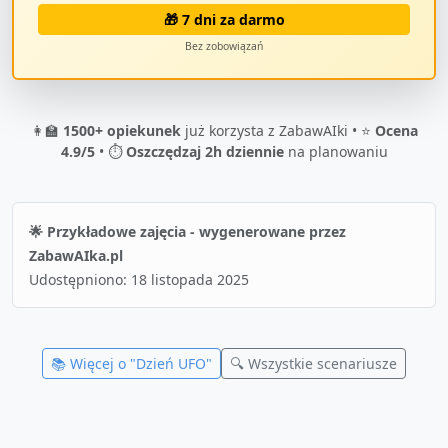
🎁 7 dni za darmo
Bez zobowiązań
👩‍🏫
1500+ opiekunek
już korzysta z ZabawAIki • ⭐
Ocena
4.9/5
• ⏱️
Oszczędzaj 2h dziennie
na planowaniu
🌟 Przykładowe zajęcia - wygenerowane przez
ZabawAIka.pl
Udostępniono:
18 listopada 2025
📚 Więcej o "
Dzień UFO
"
🔍 Wszystkie scenariusze