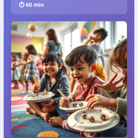
⏱️
60
min