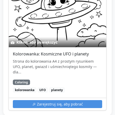
Kliknij, aby powiększyć
Kolorowanka: Kosmiczne UFO i planety
Strona do kolorowania A4 z prostym rysunkiem
UFO, planet, gwiazd i uśmiechniętego kosmity —
dla...
Coloring
kolorowanka
UFO
planety
🎉
Zarejestruj się, aby pobrać