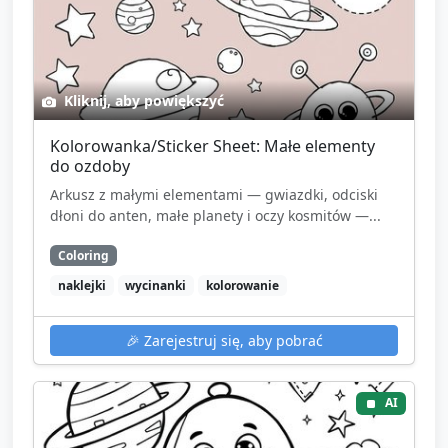
Kliknij, aby powiększyć
Kolorowanka/Sticker Sheet: Małe elementy
do ozdoby
Arkusz z małymi elementami — gwiazdki, odciski
dłoni do anten, małe planety i oczy kosmitów —...
Coloring
naklejki
wycinanki
kolorowanie
🎉
Zarejestruj się, aby pobrać
AI