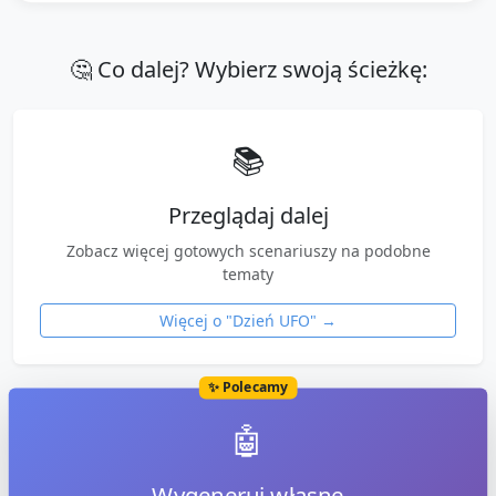
🤔 Co dalej? Wybierz swoją ścieżkę:
📚
Przeglądaj dalej
Zobacz więcej gotowych scenariuszy na podobne
tematy
Więcej o "
Dzień UFO
" →
✨ Polecamy
🤖
Wygeneruj własne