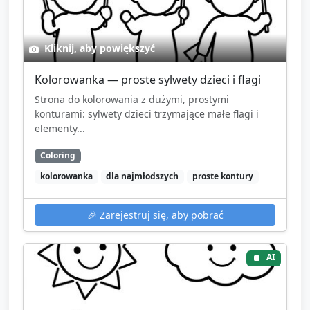
Kliknij, aby powiększyć
Kolorowanka — proste sylwety dzieci i flagi
Strona do kolorowania z dużymi, prostymi
konturami: sylwety dzieci trzymające małe flagi i
elementy...
Coloring
kolorowanka
dla najmłodszych
proste kontury
🎉
Zarejestruj się, aby pobrać
AI