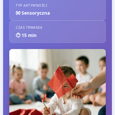
TYP AKTYWNOŚCI
👐
Sensoryczna
CZAS TRWANIA
⏱️
15
min