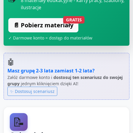
8
materiały edukacyjne - karty pracy, szablony,
ilustracje
GRATIS
📄 Pobierz materiały
✓ Darmowe konto = dostęp do materiałów
🤖
Masz grupę
2-3 lata
zamiast
1-2 lata
?
Załóż darmowe konto i
dostosuj ten scenariusz do swojej
grupy
jednym kliknięciem dzięki AI!
✨ Dostosuj scenariusz
📝