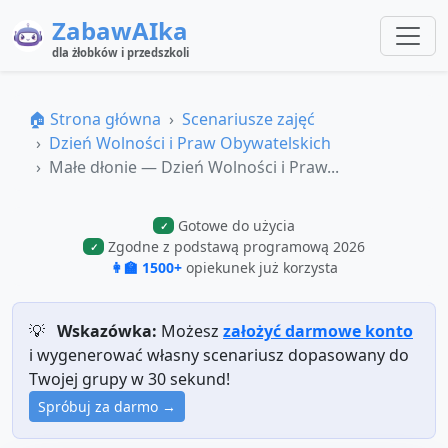
ZabawAIka
dla żłobków i przedszkoli
🏠 Strona główna
Scenariusze zajęć
Dzień Wolności i Praw Obywatelskich
Małe dłonie — Dzień Wolności i Praw...
Gotowe do użycia
✓
Zgodne z podstawą programową 2026
✓
👩‍🏫 1500+
opiekunek już korzysta
💡
Wskazówka:
Możesz
założyć darmowe konto
i wygenerować własny scenariusz dopasowany do
Twojej grupy w 30 sekund!
Spróbuj za darmo →