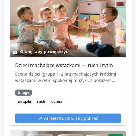
Kliknij, aby powiększyć
Dzieci machające wstążkami — ruch i rytm
Scena dzieci (grupa 1–2 lat) machających krótkimi
wstążkami w rytm spokojnej muzyki, z pokazem...
Image
wstążki
ruch
dzieci
🎉
Zarejestruj się, aby pobrać