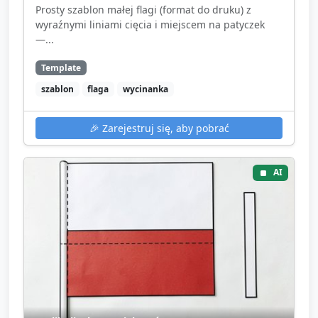
Prosty szablon małej flagi (format do druku) z
wyraźnymi liniami cięcia i miejscem na patyczek
—...
Template
szablon
flaga
wycinanka
🎉
Zarejestruj się, aby pobrać
AI