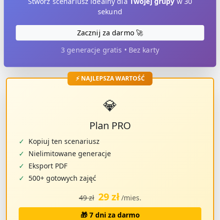
Stwórz scenariusz idealny dla
Twojej grupy
w 30
sekund
Zacznij za darmo 🚀
3 generacje gratis • Bez karty
⚡ NAJLEPSZA WARTOŚĆ
💎
Plan PRO
✓
Kopiuj ten scenariusz
✓
Nielimitowane generacje
✓
Eksport PDF
✓
500+ gotowych zajęć
29 zł
49 zł
/mies.
🎁 7 dni za darmo