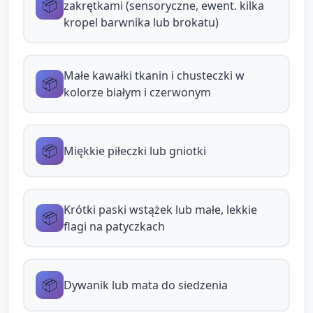
📦
zakrętkami (sensoryczne, ewent. kilka
Stacja 3 — Wstążki/małe flagi: dziecko
kropel barwnika lub brokatu)
macha wstążką w rytm spokojnej muzyki
(opiekun pokazuje wolne, płynne ruchy
ramion, mówi "machać, machać" i zachęca
Małe kawałki tkanin i chusteczki w
do naśladowania).
📦
kolorze białym i czerwonym
Czynności należy prowadzić w prostych poleceniach
i krótkich zdaniach: "Weź wstążkę", "Masz,
machaj". Pozwól dziecku na swobodne
📦
Miękkie piłeczki lub gniotki
eksperymentowanie przez około 1–2 minuty przy
każdej stacji (opiekun pomaga i nazywa
obserwacje).
Krótki paski wstążek lub małe, lekkie
📦
flagi na patyczkach
3. Zakończenie i
podsumowanie (około 5
📦
Dywanik lub mata do siedzenia
minut)