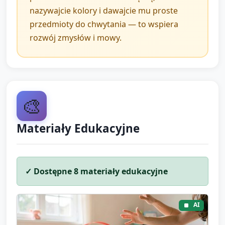
nazywajcie kolory i dawajcie mu proste
Opcjonalnie: rozdanie rodzicom krótkiej informacji
przedmioty do chwytania — to wspiera
przy odbiorze (zob. pole parentNote).
rozwój zmysłów i mowy.
🎨
Materiały Edukacyjne
✓ Dostępne
8
materiały edukacyjne
AI