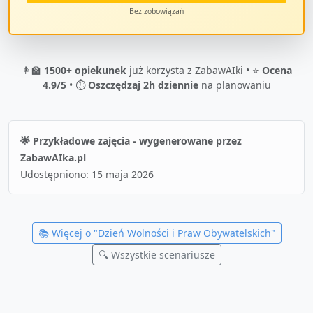
Bez zobowiązań
👩‍🏫
1500+ opiekunek
już korzysta z ZabawAIki • ⭐
Ocena
4.9/5
• ⏱️
Oszczędzaj 2h dziennie
na planowaniu
🌟 Przykładowe zajęcia - wygenerowane przez
ZabawAIka.pl
Udostępniono:
15 maja 2026
📚 Więcej o "
Dzień Wolności i Praw Obywatelskich
"
🔍 Wszystkie scenariusze