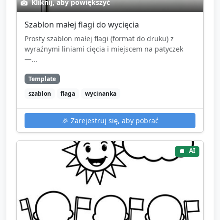
Kliknij, aby powiększyć
Szablon małej flagi do wycięcia
Prosty szablon małej flagi (format do druku) z
wyraźnymi liniami cięcia i miejscem na patyczek
—...
Template
szablon
flaga
wycinanka
🎉
Zarejestruj się, aby pobrać
AI