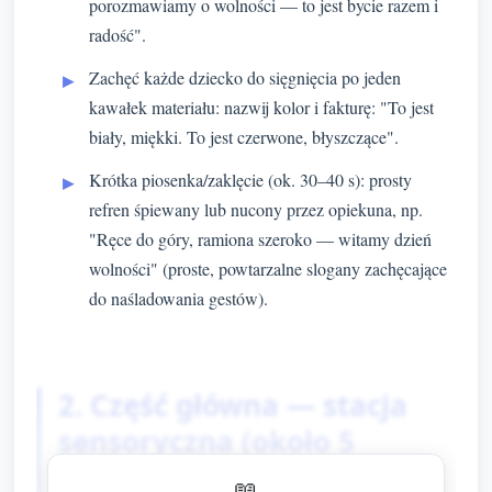
porozmawiamy o wolności — to jest bycie razem i
radość".
Zachęć każde dziecko do sięgnięcia po jeden
kawałek materiału: nazwij kolor i fakturę: "To jest
biały, miękki. To jest czerwone, błyszczące".
Krótka piosenka/zaklęcie (ok. 30–40 s): prosty
refren śpiewany lub nucony przez opiekuna, np.
"Ręce do góry, ramiona szeroko — witamy dzień
wolności" (proste, powtarzalne slogany zachęcające
do naśladowania gestów).
2. Część główna — stacja
sensoryczna (około 5
minut)
📖