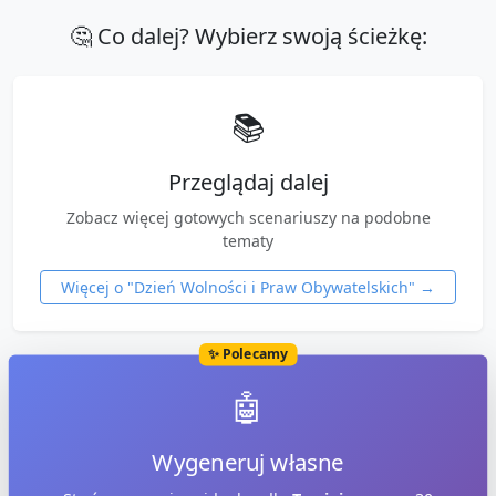
🤔 Co dalej? Wybierz swoją ścieżkę:
📚
Przeglądaj dalej
Zobacz więcej gotowych scenariuszy na podobne
tematy
Więcej o "
Dzień Wolności i Praw Obywatelskich
" →
✨ Polecamy
🤖
Wygeneruj własne