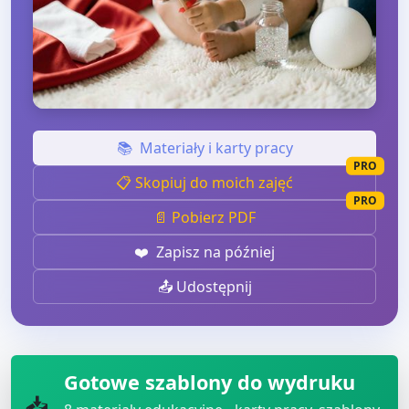
📚
Materiały i karty pracy
PRO
📋 Skopiuj do moich zajęć
PRO
📄 Pobierz PDF
❤️
Zapisz na później
📤 Udostępnij
Gotowe szablony do wydruku
📥