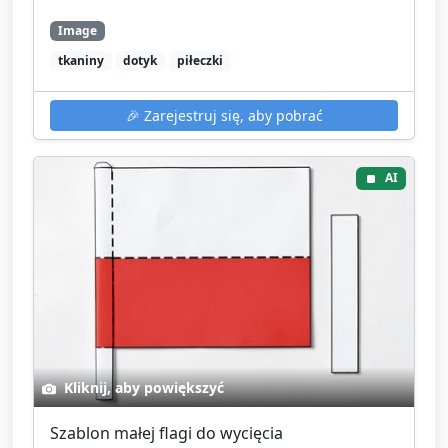
Image
tkaniny
dotyk
piłeczki
🎉
Zarejestruj się, aby pobrać
AI
Kliknij, aby powiększyć
Szablon małej flagi do wycięcia