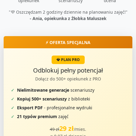
opiekunek
scenariuszy
ocena
"💜 Oszczędzam 2 godziny dziennie na planowaniu zajęć!"
- Ania, opiekunka z Żłobka Maluszek
⚡ OFERTA SPECJALNA
💎 PLAN PRO
Odblokuj pełny potencjał
Dołącz do 500+ opiekunek z PRO
✓
Nielimitowane generacje
scenariuszy
✓
Kopiuj 500+ scenariuszy
z biblioteki
✓
Eksport PDF
- profesjonalne wydruki
✓
21 typów premium
zajęć
29 zł
49 zł
/mies.