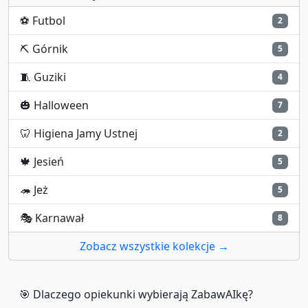
⚽
Futbol
2
⛏️
Górnik
5
🧵
Guziki
4
🎃
Halloween
7
🦷
Higiena Jamy Ustnej
2
🍁
Jesień
5
🦔
Jeż
5
🎭
Karnawał
8
Zobacz wszystkie kolekcje →
🎯 Dlaczego opiekunki wybierają ZabawAIkę?