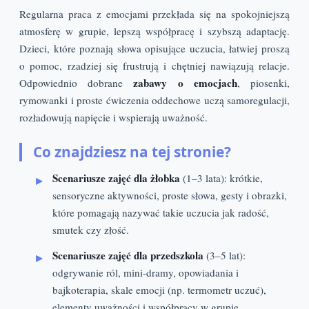
Regularna praca z emocjami przekłada się na spokojniejszą
atmosferę w grupie, lepszą współpracę i szybszą adaptację.
Dzieci, które poznają słowa opisujące uczucia, łatwiej proszą
o pomoc, rzadziej się frustrują i chętniej nawiązują relacje.
zabawy o emocjach
Odpowiednio dobrane
, piosenki,
rymowanki i proste ćwiczenia oddechowe uczą samoregulacji,
rozładowują napięcie i wspierają uważność.
Co znajdziesz na tej stronie?
Scenariusze zajęć dla żłobka
(1–3 lata): krótkie,
sensoryczne aktywności, proste słowa, gesty i obrazki,
które pomagają nazywać takie uczucia jak radość,
smutek czy złość.
Scenariusze zajęć dla przedszkola
(3–5 lat):
odgrywanie ról, mini-dramy, opowiadania i
bajkoterapia, skale emocji (np. termometr uczuć),
elementy uważności i współpracy w grupie.