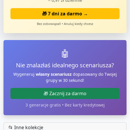
≈ 0,97 zł dziennie
🎁 7 dni za darmo →
Bez zobowiązań • Anuluj kiedy chcesz
🤖
Nie znalazłaś idealnego scenariusza?
Wygeneruj
własny scenariusz
dopasowany do Twojej
grupy w 30 sekund!
🎁 Zacznij za darmo
3 generacje gratis • Bez karty kredytowej
📂 Inne kolekcje