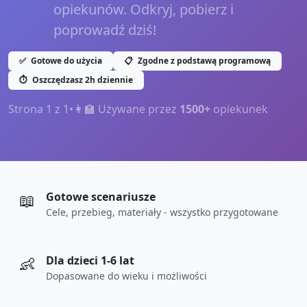
opiekunów. Odkryj, pobierz i
poprowadź dziś!
✅
Gotowe do użycia
📋
Zgodne z podstawą programową
⏱️
Oszczędzasz 2h dziennie
Strona
1
z
1
•
👩‍🏫 Używane przez
1500+
opiekunek
📖
Gotowe scenariusze
Cele, przebieg, materiały - wszystko przygotowane
👶
Dla dzieci 1-6 lat
Dopasowane do wieku i możliwości