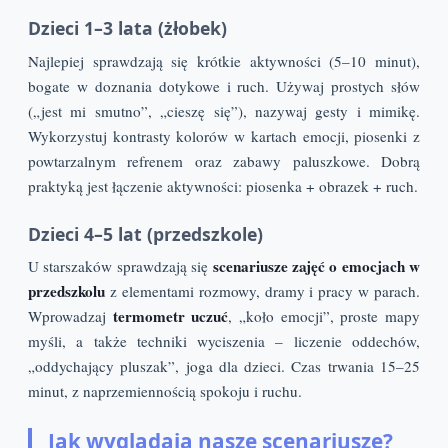
Dzieci 1–3 lata (żłobek)
Najlepiej sprawdzają się krótkie aktywności (5–10 minut),
bogate w doznania dotykowe i ruch. Używaj prostych słów
(„jest mi smutno”, „cieszę się”), nazywaj gesty i mimikę.
Wykorzystuj kontrasty kolorów w kartach emocji, piosenki z
powtarzalnym refrenem oraz zabawy paluszkowe. Dobrą
praktyką jest łączenie aktywności: piosenka + obrazek + ruch.
Dzieci 4–5 lat (przedszkole)
scenariusze zajęć o emocjach w
U starszaków sprawdzają się
przedszkolu
z elementami rozmowy, dramy i pracy w parach.
termometr uczuć
Wprowadzaj
, „koło emocji”, proste mapy
myśli, a także techniki wyciszenia – liczenie oddechów,
„oddychający pluszak”, joga dla dzieci. Czas trwania 15–25
minut, z naprzemiennością spokoju i ruchu.
Jak wyglądają nasze scenariusze?