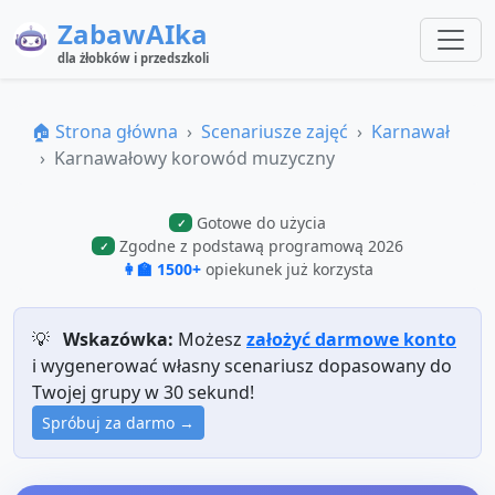
ZabawAIka
dla żłobków i przedszkoli
🏠 Strona główna
Scenariusze zajęć
Karnawał
Karnawałowy korowód muzyczny
Gotowe do użycia
✓
Zgodne z podstawą programową 2026
✓
👩‍🏫 1500+
opiekunek już korzysta
💡
Wskazówka:
Możesz
założyć darmowe konto
i wygenerować własny scenariusz dopasowany do
Twojej grupy w 30 sekund!
Spróbuj za darmo →