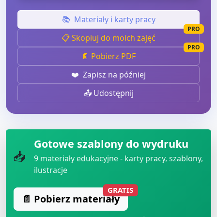
📚
Materiały i karty pracy
PRO
📋 Skopiuj do moich zajęć
PRO
📄 Pobierz PDF
❤️
Zapisz na później
📤 Udostępnij
Gotowe szablony do wydruku
📥
9
materiały edukacyjne - karty pracy, szablony,
ilustracje
GRATIS
📄 Pobierz materiały