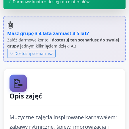
✓ Darmowe konto = dostęp do materiałów
🤖
Masz grupę
3-4 lata
zamiast
4-5 lat
?
Załóż darmowe konto i
dostosuj ten scenariusz do swojej
grupy
jednym kliknięciem dzięki AI!
✨ Dostosuj scenariusz
📝
Opis zajęć
Muzyczne zajęcia inspirowane karnawałem:
zabawy rytmiczne, śpiew, improwizacja i