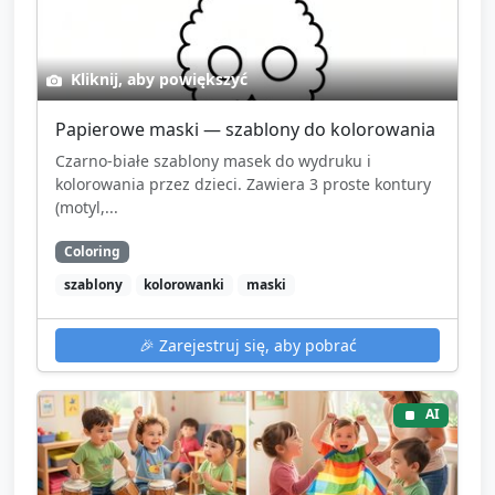
Kliknij, aby powiększyć
Papierowe maski — szablony do kolorowania
Czarno-białe szablony masek do wydruku i
kolorowania przez dzieci. Zawiera 3 proste kontury
(motyl,...
Coloring
szablony
kolorowanki
maski
🎉
Zarejestruj się, aby pobrać
AI