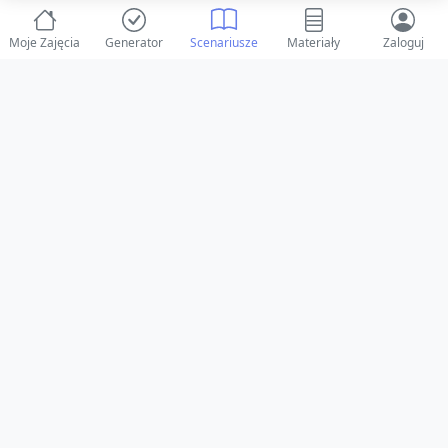
Moje Zajęcia
Generator
Scenariusze
Materiały
Zaloguj
© 2025 ZabawAIka.pl - Generator zajęć dla żłobka
Stworzone z ❤️ dla opiekunów i dzieci
Obserwuj nas na Facebooku!
Przejdź do Facebook