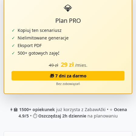
💎
Plan PRO
✓
Kopiuj ten scenariusz
✓
Nielimitowane generacje
✓
Eksport PDF
✓
500+ gotowych zajęć
29 zł
49 zł
/mies.
🎁 7 dni za darmo
Bez zobowiązań
👩‍🏫
1500+ opiekunek
już korzysta z ZabawAIki • ⭐
Ocena
4.9/5
• ⏱️
Oszczędzaj 2h dziennie
na planowaniu