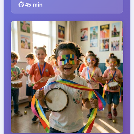
⏱️
45
min