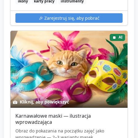
ikony
karty pracy
instrumenty
🎉
Zarejestruj się, aby pobrać
AI
Kliknij, aby powiększyć
Karnawałowe maski — ilustracja
wprowadzająca
Obraz do pokazania na początku zajęć jako
wprowadzenie — 2–3 warianty masek