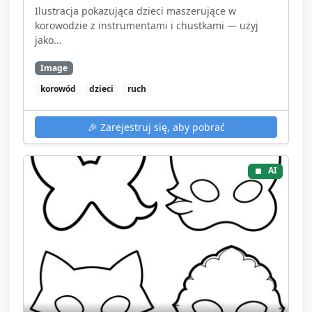
Ilustracja pokazująca dzieci maszerujące w
korowodzie z instrumentami i chustkami — użyj
jako...
Image
korowód
dzieci
ruch
🎉
Zarejestruj się, aby pobrać
AI