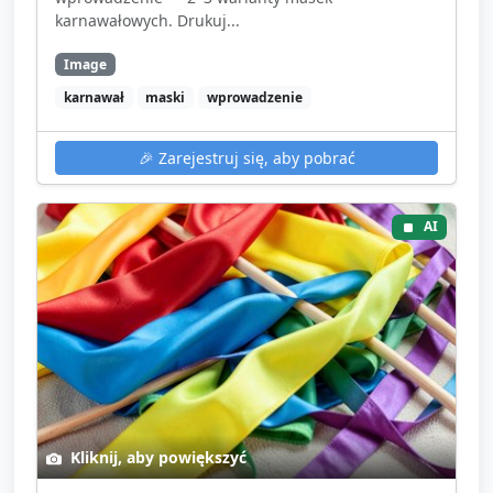
karnawałowych. Drukuj...
Image
karnawał
maski
wprowadzenie
🎉
Zarejestruj się, aby pobrać
AI
Kliknij, aby powiększyć