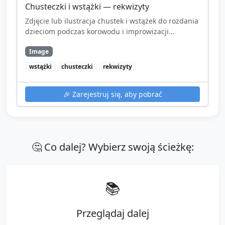
Chusteczki i wstążki — rekwizyty
Zdjęcie lub ilustracja chustek i wstążek do rozdania
dzieciom podczas korowodu i improwizacji...
Image
wstążki
chusteczki
rekwizyty
🎉
Zarejestruj się, aby pobrać
🤔 Co dalej? Wybierz swoją ścieżkę:
📚
Przeglądaj dalej