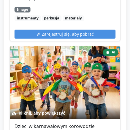
najbardziej podobało i jakie instrumenty wybierali.
Image
Pożegnanie: krótka piosenka pożegnalna i
instrumenty
perkusja
materiały
przypomnienie, że dziś mieliśmy karnawałowy
korowód oraz zaproszenie do opowiedzenia o
🎉
Zarejestruj się, aby pobrać
zajęciach rodzicom.
AI
Kliknij, aby powiększyć
Dzieci w karnawałowym korowodzie