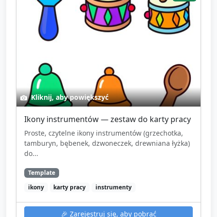
Kliknij, aby powiększyć
Ikony instrumentów — zestaw do karty pracy
Proste, czytelne ikony instrumentów (grzechotka,
tamburyn, bębenek, dzwoneczek, drewniana łyżka)
do...
Template
ikony
karty pracy
instrumenty
🎉
Zarejestruj się, aby pobrać