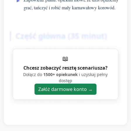
grać, tańczyć i robić mały karnawałowy korowód.
Część główna (35 minut)
Eksploracja instrumentów i dźwięków (ok. 7
📖
minut)
Chcesz zobaczyć resztę scenariusza?
Materiały: grzechotki, tamburyny, drewniane łyżki,
Dołącz do
1500+ opiekunek
i uzyskaj pełny
dostęp
małe bębny, dzwoneczki.
Załóż darmowe konto →
Podział: opiekun pokazuje każdy instrument po
kolei, krótko demonstruje dźwięk i sposób
trzymania.
Zadanie dla dzieci: każde dziecko wybiera
instrument i próbuje wydać dwa różne dźwięki