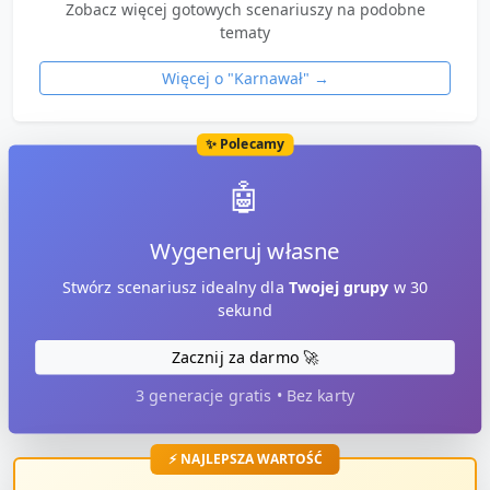
Zobacz więcej gotowych scenariuszy na podobne
tematy
Więcej o "
Karnawał
" →
✨ Polecamy
🤖
Wygeneruj własne
Stwórz scenariusz idealny dla
Twojej grupy
w 30
sekund
Zacznij za darmo 🚀
3 generacje gratis • Bez karty
⚡ NAJLEPSZA WARTOŚĆ