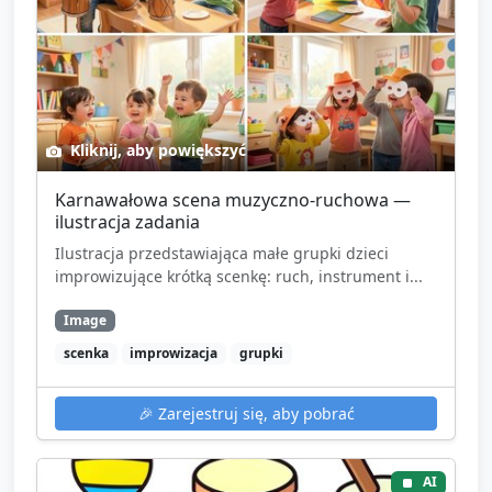
Kliknij, aby powiększyć
Karnawałowa scena muzyczno-ruchowa —
ilustracja zadania
Ilustracja przedstawiająca małe grupki dzieci
improwizujące krótką scenkę: ruch, instrument i...
Image
scenka
improwizacja
grupki
🎉
Zarejestruj się, aby pobrać
AI