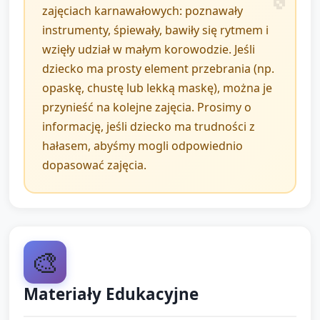
(ok. 7 minut)
zajęciach karnawałowych: poznawały
instrumenty, śpiewały, bawiły się rytmem i
Przygotowanie: rozdanie chusteczek/szarf/małych
wzięły udział w małym korowodzie. Jeśli
rekwizytów (np. papilotki, kapelusze, maski
dziecko ma prosty element przebrania (np.
papierowe).
opaskę, chustę lub lekką maskę), można je
przynieść na kolejne zajęcia. Prosimy o
Korowód: dzieci ustawiają się w rzędzie/okręgu i
informację, jeśli dziecko ma trudności z
maszerują po sali przy rytmicznej piosence,
hałasem, abyśmy mogli odpowiednio
trzymając instrumenty lub chustki.
dopasować zajęcia.
Improwizacja: opiekun zachęca dzieci do
wymyślienia jednego ruchu (podskok, obrót,
machanie ręką) i pokazuje, jak włączyć ten ruch do
pochodu.
🎨
Kulminacja: na hasło „finał” wszyscy wykonują
wspólny, wcześniej ćwiczony gest (np. podniesienie
Materiały Edukacyjne
rąk i klaśnięcie), kończąc krótkim ukłonem.