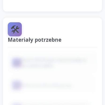
🛠️
Materiały potrzebne
Klocki LEGO/Duplo (różne kształty, w
📦
tym płaskie płytki)
📦
Płaska taca dla każdej grupy
Duża plastikowa miska lub pojemnik z