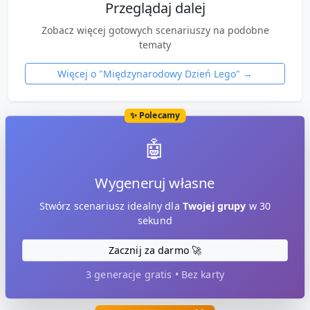
Przeglądaj dalej
Zobacz więcej gotowych scenariuszy na podobne
tematy
Więcej o "
Międzynarodowy Dzień Lego
" →
✨ Polecamy
🤖
Wygeneruj własne
Stwórz scenariusz idealny dla
Twojej grupy
w 30
sekund
Zacznij za darmo 🚀
3 generacje gratis • Bez karty