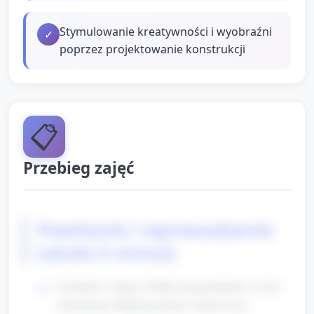
Stymulowanie kreatywności i wyobraźni
✓
poprzez projektowanie konstrukcji
📋
Przebieg zajęć
Powitanie i wprowadzenie
(około 5 minut)
Powitanie w kręgu, krótkie przypomnienie, że dziś
obchodzimy Międzynarodowy Dzień Lego.