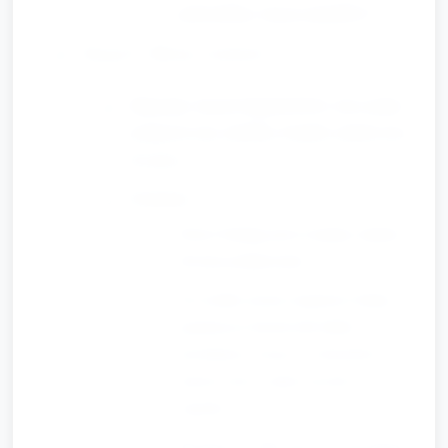
położyliśmy więcej ciężarków?”.
Stacja C: Mosty i nośność
Materiały: klocki Duplo/LEGO, dwa niskie
podparcia (np. pudełka, książki), płaska taca
do pracy.
Działania:
Dzieci budują most rozpięty między
dwoma podparciami.
Na środku mostu stopniowo kładą
pojedyncze klocki lub lekkie
przedmioty, licząc ile elementów
uniesie most, zanim zacznie się
zapadać.
Rozmowa: „Jaki most jest mocniejszy