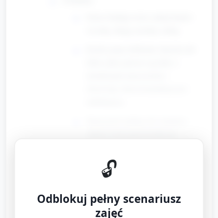
Dzieci budują wieże: jedną bardzo
wysoką, drugą szeroką i niską.
Każda grupa delikatnie dmucha lub
lekko puka palcem (zgodnie z
instrukcjami nauczyciela) i
obserwuje, która konstrukcja jest
stabilniejsza.
Nauczyciel zachęca do rozmowy:
„Która wieża przewróciła się
szybciej? Dlaczego myślisz, że tak
się stało?”.
🔓
Stacja B: Pływa czy tonie — łódki z klocków
Odblokuj pełny scenariusz
Materiały: płytka bazowa/duża płaska część
zajęć
Lego do zbudowania „łódki”, plastikowa