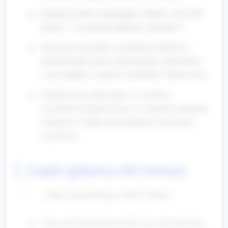
Pytania do dzieci (zachęcające, krótkie): „Kto lubi
klocki?”, „Co można zbudować z klocków?”.
Nauczyciel opowiada, że będziemy budować i
przeprowadzać proste eksperymenty: sprawdzimy,
co jest stabilne, co pływa, ile klocków uniesie most.
Podział na trzy małe grupy (3–4 osoby) i
wyjaśnienie kolejności pracy po stacjach; pokazanie
materiałów i krótkie przypomnienie zasad pracy
zespołowej.
Część główna (50 minut)
Pokaz wprowadzający (około 5 minut)
Nauczyciel demonstruje krótko trzy doświadczenia