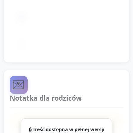
📦
Timer lub stoper (opcjonalnie)
📦
Naklejki/dyplomy dla dzieci
💌
Notatka dla rodziców
Dziś obchodziliśmy Międzynarodowy Dzień
🔒 Treść dostępna w pełnej wersji