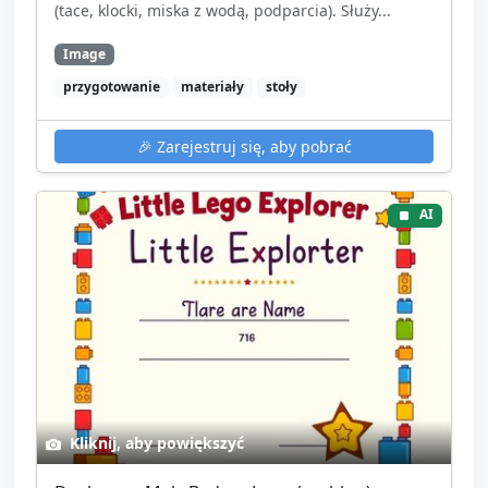
(tace, klocki, miska z wodą, podparcia). Służy...
Image
przygotowanie
materiały
stoły
🎉
Zarejestruj się, aby pobrać
AI
Kliknij, aby powiększyć