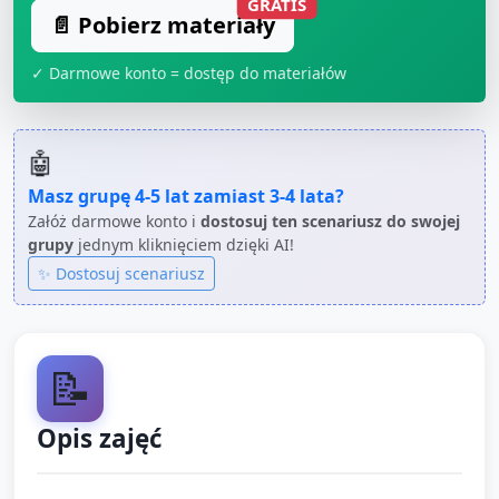
GRATIS
📄 Pobierz materiały
✓ Darmowe konto = dostęp do materiałów
🤖
Masz grupę
4-5 lat
zamiast
3-4 lata
?
Załóż darmowe konto i
dostosuj ten scenariusz do swojej
grupy
jednym kliknięciem dzięki AI!
✨ Dostosuj scenariusz
📝
Opis zajęć