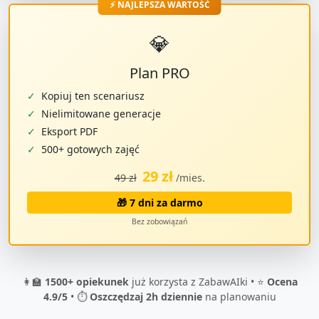
⚡ NAJLEPSZA WARTOŚĆ
💎
Plan PRO
✓
Kopiuj ten scenariusz
✓
Nielimitowane generacje
✓
Eksport PDF
✓
500+ gotowych zajęć
29 zł
49 zł
/mies.
🎁 7 dni za darmo
Bez zobowiązań
👩‍🏫
1500+ opiekunek
już korzysta z ZabawAIki • ⭐
Ocena
4.9/5
• ⏱️
Oszczędzaj 2h dziennie
na planowaniu