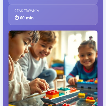
CZAS TRWANIA
⏱️
60
min