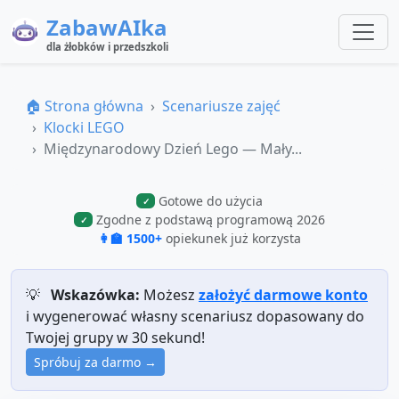
ZabawAIka
dla żłobków i przedszkoli
🏠 Strona główna
Scenariusze zajęć
Klocki LEGO
Międzynarodowy Dzień Lego — Mały...
Gotowe do użycia
✓
Zgodne z podstawą programową 2026
✓
👩‍🏫 1500+
opiekunek już korzysta
💡
Wskazówka:
Możesz
założyć darmowe konto
i wygenerować własny scenariusz dopasowany do
Twojej grupy w 30 sekund!
Spróbuj za darmo →