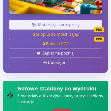
📚
Materiały i karty pracy
PRO
🔒 Skopiuj do moich zajęć
PRO
🔒 Pobierz PDF
❤️
Zapisz na później
📤 Udostępnij
Gotowe szablony do wydruku
📥
6
materiały edukacyjne - karty pracy, szablony,
ilustracje