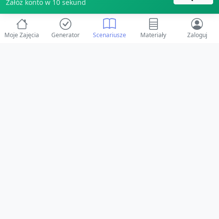
Załóż konto w 10 sekund
Moje Zajęcia
Generator
Scenariusze
Materiały
Zaloguj
© 2025 ZabawAIka.pl - Generator zajęć dla żłobka
Stworzone z ❤️ dla opiekunów i dzieci
Obserwuj nas na Facebooku!
Przejdź do Facebook