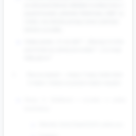
na stole przed dziećmi: układanie wysokiej wieży (i
jej przewracanie), położenie zbudowanej „łódki” na
wodzie, oraz ułożenie prostego mostu i położenie
klocków na środku.
Zadaje pytania: „Co się stało?”, „Dlaczego ta wieża
przewróciła się szybciej niż ta niska?”, „Czy twoja
łódka pływa?”
Praca na stacjach — rotacje (3 stacje, każda około
12 minut; 2 minuty na przejście między stacjami)
Stacja A: Stabilność i wysokie vs niskie
konstrukcje
Materiały: klocki Duplo/LEGO, płaska taca.
Działania: