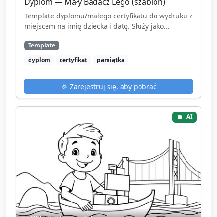
Dyplom — Mały Badacz Lego (szablon)
Template dyplomu/małego certyfikatu do wydruku z
miejscem na imię dziecka i datę. Służy jako...
Template
dyplom
certyfikat
pamiątka
🎉
Zarejestruj się, aby pobrać
AI