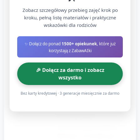
miska z wodą, małe kubeczki, plastikowe
Zobacz szczegółowy przebieg zajęć krok po
monety lub lekkie kamyki (zapewnione
kroku, pełną listę materiałów i praktyczne
przez placówkę), ręczniki.
wskazówki dla rodziców
Działania:
✨ Dołącz do ponad
1500+ opiekunek
, które już
Dzieci budują prostą „łódkę” z
korzystają z ZabawAIki
płaskich elementów i klocków.
Umieszczają łódkę na wodzie i
🎉 Dołącz za darmo i zobacz
obserwują, czy pływa.
wszystko
Stopniowo dokładają po jednym
Bez karty kredytowej · 3 generacje miesięcznie za darmo
małym ciężarku (np. plastikowa
moneta) i obserwują, kiedy łódka
zaczyna się zanurzać.
Nauczyciel pomaga formułować
obserwacje: „Co się stało, gdy