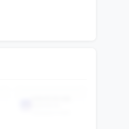
kubeczki lub małe
📦
pojemniki do
segregacji kredek