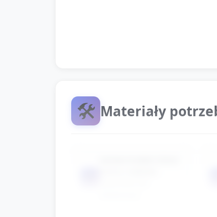
miejsce pracy.
Pożegnanie: pochwała za współp
🛠️
Materiały potrz
zestaw kredek (różne
kolory, najlepiej
📦
świecowe lub
ołówkowe)