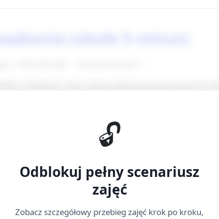
wadzenie (około 5 minut)
ajęć: „Dzień Kredki – stworzymy tęczę!”.
dełko z kredkami i duży arkusz papieru przymocowany do stoł
y dziecko wybiera jedną kredkę z koszyka, podaje jej kolor i
ekuna).
🔓
 dwa krótkie wersy o kredkach) lub powiedz krótką zachętę:
Odblokuj pełny scenariusz
ło 5 minut)
zajęć
zu narysowana jest szeroka tęcza podzielona na pasy (lub p
Zobacz szczegółowy przebieg zajęć krok po kroku,
iera pas/kształt do pokolorowania.