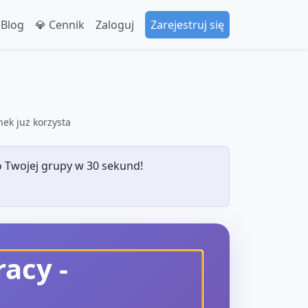
 Blog
💎 Cennik
Zaloguj
Zarejestruj się
ek już korzysta
 Twojej grupy w 30 sekund!
racy
-