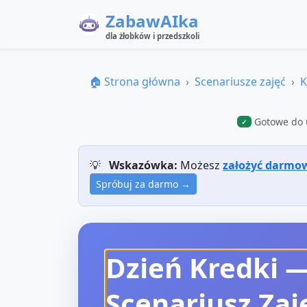
ZabawAIka
dla żłobków i przedszkoli
🏠 Strona główna
Scenariusze zajęć
K
Gotowe do 
✓
💡
Wskazówka:
Możesz
założyć darmo
Spróbuj za darmo →
Dzień Kredki —
Scenariusz Zaj