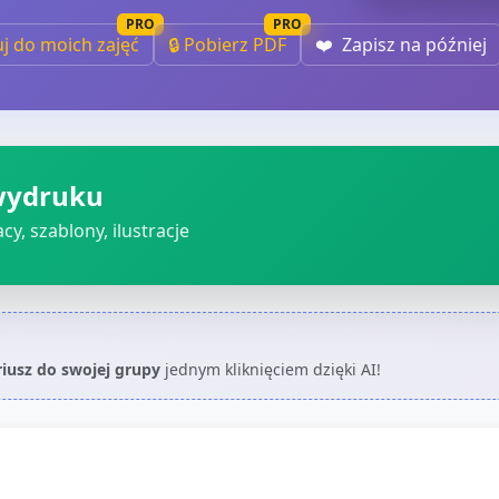
PRO
PRO
uj do moich zajęć
🔒 Pobierz PDF
❤️
Zapisz na później
wydruku
cy, szablony, ilustracje
riusz do swojej grupy
jednym kliknięciem dzięki AI!