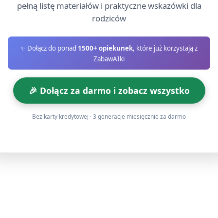
pełną listę materiałów i praktyczne wskazówki dla
rodziców
sca lub pozwól im wybierać pasy według koloru kredki, którą
✨ Dołącz do ponad
1500+ opiekunek
, które już korzystają z
ki techniczne: delikatne pociągnięcia kredką, zmiana kąta tr
ZabawAIki
ające do mowy: „Jak nazywa się twój kolor?”, „Czy ten pasek
🎉 Dołącz za darmo i zobacz wszystko
arając się wypełnić powierzchnię pasma i współpracować z kol
Bez karty kredytowej · 3 generacje miesięcznie za darmo
dsumowanie (około 5 minut)
acie gotową tęczę. Poproś każde dziecko, aby powiedziało, jak
ykowe: policzcie, ile kolorów jest na tęczy, nazwijcie 2 ulu
kredki do odpowiednich kubeczków/koszyków (segregacja po k