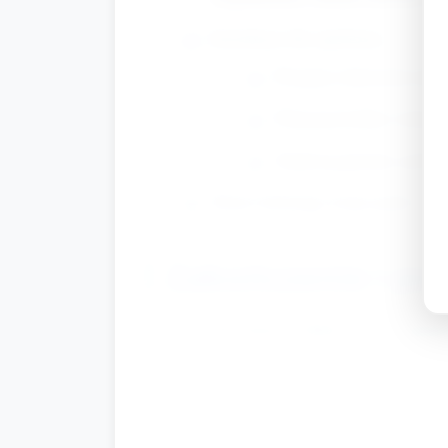
Instrukcje dla opiekuna:
Przypisz dzieciom miej
Pokazuj krótkie wskazów
Zadawaj pytania zachęc
Dzieci kolorują swoje paski, st
Zakończenie i po
Prezentacja efektu: razem ogląd
pracy.
Krótkie zadanie matematyczno-jęz
Sprzątanie: dzieci odstawiają 