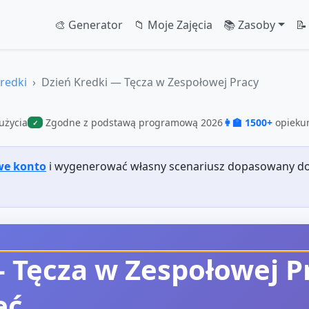
🎨 Generator
📁 Moje Zajęcia
📚 Zasoby
📝
redki
Dzień Kredki — Tęcza w Zespołowej Pracy
użycia
Zgodne z podstawą programową 2026
👩‍🏫 1500+
opiekun
✓
we konto
i wygenerować własny scenariusz dopasowany do
 Tęcza w Zespołowej P
ęć