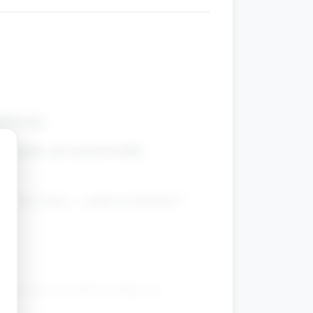
u/ściany.
 pokazuje, jak trzyma kredkę
 „Kolor, kolor — pokaż swój kolor!”.
rzygotowane są duże kształty do