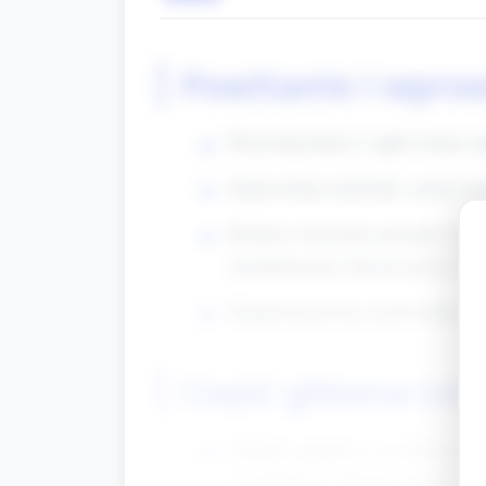
Powitanie i wpro
Przywitaj dzieci i ogłoś temat z
Zaprezentuj materiały: pokaż pu
Krótkie ćwiczenie poranne: każd
(modelowanie chwytu przez opi
Zaśpiewaj prostą rymowankę (np.
Część główna (oko
Zadanie grupowe: na dużym arkus
wypełnienia). Każde dziecko wyb