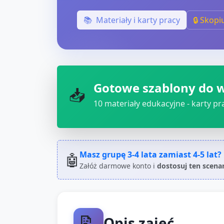
📚
Materiały i karty pracy
🔒 Skopi
Gotowe szablony do 
📥
10
materiały edukacyjne - karty pra
Masz grupę
3-4 lata
zamiast
4-5 lat
?
🤖
Załóż darmowe konto i
dostosuj ten scena
📝
Opis zajęć