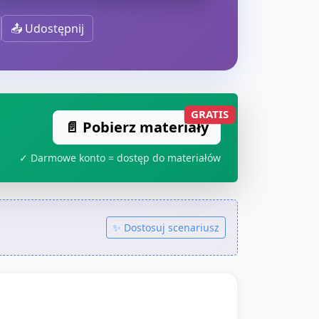
📤 Udostępnij
GRATIS
📄 Pobierz materiały
✓ Darmowe konto = dostęp do materiałów
✨ Dostosuj scenariusz