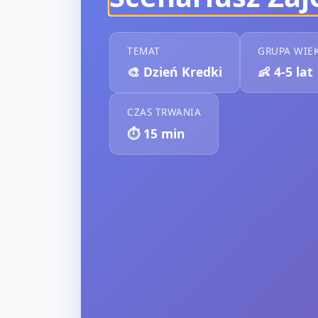
TEMAT
GRUPA WIE
🎨
Dzień Kredki
👶
4-5 lat
CZAS TRWANIA
⏱️
15
min