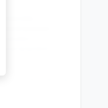
 wcześniej wybrały.
zymania dla lepszej kontroli.
 jest już gotowy?”.
egami przy łączeniu kolorów.
 nazywało swój kolor i co lubi w swojej
bione kolory grupy.
olorach) i pomagają uporządkować