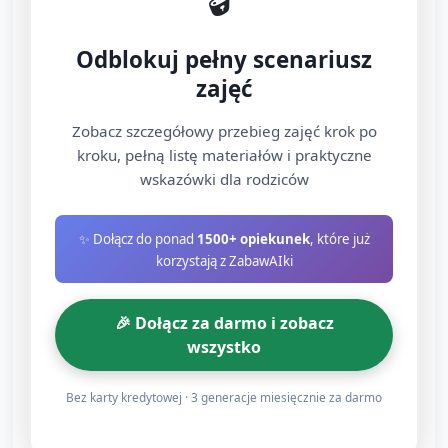
trzech kolorach lub trzech rozmiarach, trzy
otwarte pudełka z etykietami (kolor lub
Odblokuj pełny scenariusz
obrazek). Pęsety lub duże szczypce dla
zajęć
chętnych.
Przebieg: Dzieci wkładają nakrętki do
Zobacz szczegółowy przebieg zajęć krok po
odpowiednich pudełek według koloru lub
kroku, pełną listę materiałów i praktyczne
wielkości. Nauczyciel modeluje słownictwo:
wskazówki dla rodziców
„duża”, „mała”, „czerwona”, „zielona” i
liczy elementy, pokazując palcami.
✨ Dołącz do ponad
1500+ opiekunek
, które już
korzystają z ZabawAIki
Rola nauczyciela: zachęca do nazywania,
pomaga przy dopasowywaniu, liczy
🎉 Dołącz za darmo i zobacz
elementy w każdym pudełku: „Jeden, dwa,
wszystko
trzy!”.
Cel matematyczny: porównywanie ilości
Bez karty kredytowej · 3 generacje miesięcznie za darmo
(więcej/mniej), klasyfikacja i sortowanie —
wprowadzenie pojęć liczbowych.