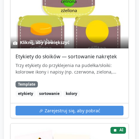
Kliknij, aby powiększyć
Etykiety do słoików — sortowanie nakrętek
Trzy etykiety do przyklejenia na pudełka/słoiki:
kolorowe ikony i napisy (np. czerwona, zielona,...
Template
etykiety
sortowanie
kolory
🎉
Zarejestruj się, aby pobrać
AI