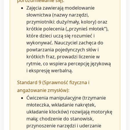
porozumiewanie się):
Zajęcia zawierają modelowanie
słownictwa (nazwy narzędzi,
przymiotniki: duży/mały, kolory) oraz
krótkie polecenia („przynieś młotek”),
które dzieci uczą się rozumieć i
wykonywać. Nauczyciel zachęca do
powtarzania pojedynczych słów i
krótkich fraz, prowadzi liczenie w
rytmie, co wspiera percepcję językową
i ekspresję werbalną.
Standard 9 (Sprawność fizyczna i
angażowanie zmysłów):
Ćwiczenia manipulacyjne (trzymanie
młoteczka, wkładanie nakrętek,
układanie klocków) rozwijają motorykę
małą; chodzenie do stanowisk,
przynoszenie narzędzi i uderzanie