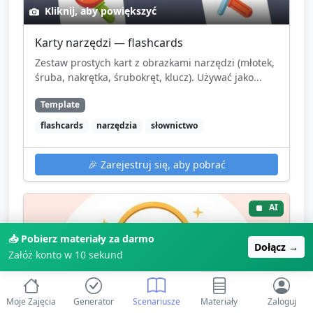
Kliknij, aby powiększyć
Karty narzędzi — flashcards
Zestaw prostych kart z obrazkami narzędzi (młotek,
śruba, nakrętka, śrubokręt, klucz). Używać jako...
Template
flashcards
narzędzia
słownictwo
🎉
Zarejestruj się, aby pobrać
AI
📥 Pobierz materiały za darmo
Dołącz →
Załóż konto w 10 sekund
Moje Zajęcia
Generator
Scenariusze
Materiały
Zaloguj