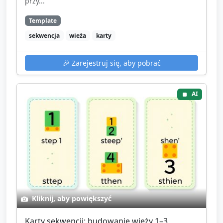
przy...
Template
sekwencja
wieża
karty
🎉
Zarejestruj się, aby pobrać
AI
Kliknij, aby powiększyć
Karty sekwencji: budowanie wieży 1–3