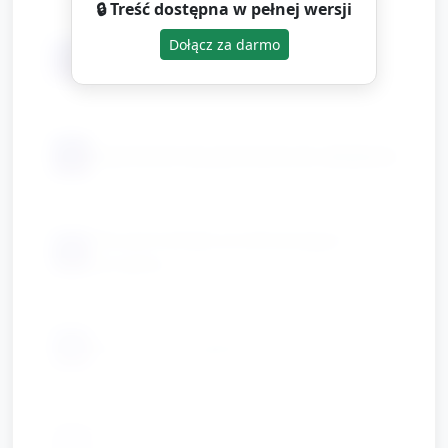
🔒 Treść dostępna w pełnej wersji
Dołącz za darmo
Trzy pudełka lub słoiki (etykiety
📦
kolorystyczne)
📦
Duże klocki lub pierścienie do układania
Obrazki/naklejki przedstawiające
📦
narzędzia
📦
Koszyk na narzędzia
Prosta piosenka/podkład do powitania
📦