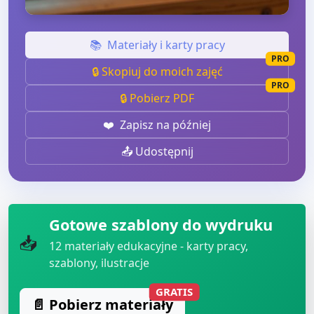
📚
Materiały i karty pracy
PRO
🔒 Skopiuj do moich zajęć
PRO
🔒 Pobierz PDF
❤️
Zapisz na później
📤 Udostępnij
Gotowe szablony do wydruku
📥
12
materiały edukacyjne - karty pracy,
szablony, ilustracje
GRATIS
📄 Pobierz materiały