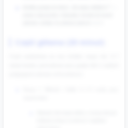
Krótkie pytanie do dzieci: „Ile mamy młotków?” —
pomoc nauczyciela: wskazanie, liczenie do trzech
palcami, zachęta, by pokazać palcem 1, 2, 3.
Część główna (20 minut)
Część podzielona na trzy krótkie stacje (ok. 6–7
minut każda), prowadzone przy grupie lub w małych
podgrupach zależnie od liczebności.
Stacja 1: Młotek i kołki (1–1,5 osoby przy
stanowisku)
Materiał: drewniana tablica z trzema dużymi
kołkami (różnej wysokości) i miękkim
młoteczkiem.