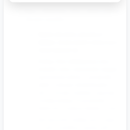
Stacja 3: Budowanie wieży i zabawa ruchowa
„Przynieś narzędzie”
Materiał: duże klocki, pierścienie do
układania, obrazki narzędzi rozmieszczone w
różnych miejscach sali.
Przebieg: Dzieci układają prostą wieżę z 1–3
elementów razem z nauczycielem; następnie
nauczyciel prosi dziecko o „przyniesienie
młotka” (wskazanie obrazka/narzędzia w
sali) — ćwiczenie rozumienia i reagowania
na krótką instrukcję. Po przyniesieniu
dziecko liczy (z pomocą) elementy w wieży.
Rola nauczyciela: modeluje nazwy, zachęca
do ruchu i komunikacji, nagradza próby