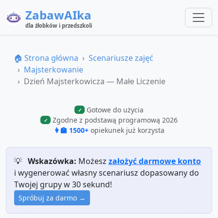
ZabawAIka
dla żłobków i przedszkoli
🏠 Strona główna
Scenariusze zajęć
Majsterkowanie
Dzień Majsterkowicza — Małe Liczenie
Gotowe do użycia
✓
Zgodne z podstawą programową 2026
✓
👩‍🏫 1500+
opiekunek już korzysta
💡
Wskazówka:
Możesz
założyć darmowe konto
i wygenerować własny scenariusz dopasowany do
Twojej grupy w 30 sekund!
Spróbuj za darmo →