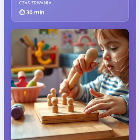
CZAS TRWANIA
⏱️
30
min