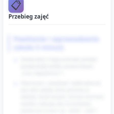
📋
Przebieg zajęć
Powitanie i wprowadzenie
(około 5 minut)
Ułożenie dzieci w kręgu na dywanie; powitanie
piosenką (krótka melodia z prostym refrenem
„Cześć, majsterkowicze!”).
Pokaż koszyk z „narzędziami” (miękki młoteczek,
duże śruby/ nakrętki, klocki, pierścienie do
układania, obrazki narzędzi). Nazwij po kolei każde
narzędzie, zachęcając dzieci do powtarzania
pojedynczych wyrazów (np. „młotek”, „śruba”).