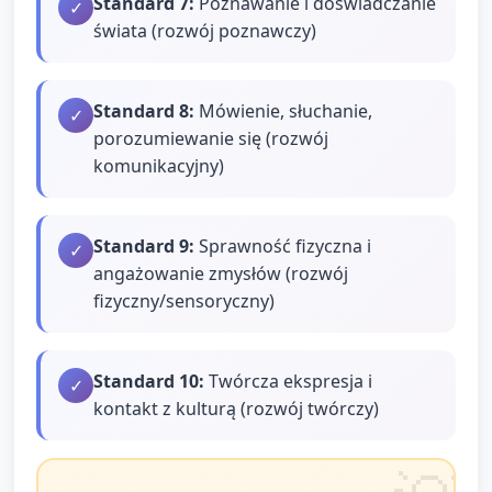
Standard
7
:
Poznawanie i doświadczanie
✓
świata (rozwój poznawczy)
Standard
8
:
Mówienie, słuchanie,
✓
porozumiewanie się (rozwój
komunikacyjny)
Standard
9
:
Sprawność fizyczna i
✓
angażowanie zmysłów (rozwój
fizyczny/sensoryczny)
Standard
10
:
Twórcza ekspresja i
✓
kontakt z kulturą (rozwój twórczy)