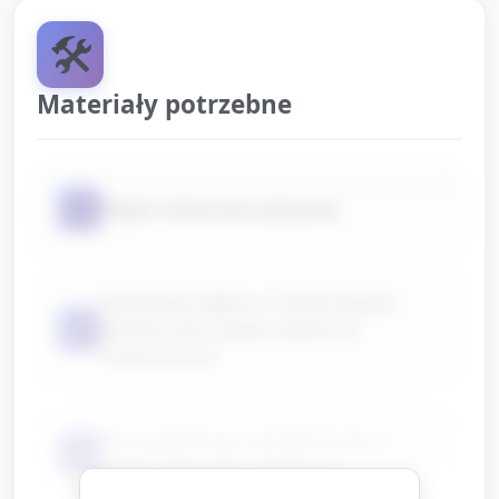
🛠️
Materiały potrzebne
📦
Miękki młoteczek (zabawka)
Drewniana tablica z trzema dużymi
📦
kołkami (lub zestaw kołków do
młotkowania)
Duże plastikowe nakrętki/śruby w
📦
trzech kolorach/rozmiarach