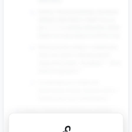
Przebieg: Nauczyciel pokazuje, jak uderzyć
delikatnie młoteczkiem w kołek i liczy na
głos (1, 2, 3) za każdym uderzeniem. Każde
dziecko ma szansę uderzyć raz lub dwa razy.
Rola nauczyciela: pomaga w naśladowaniu
ruchu, liczy głośno i pokazuje palcami;
zadaje proste pytania: „Ile puknięć?”, „Który
kołek jest największy?”.
Cel matematyczny: kształtowanie
jednoczesnego liczenia i łączenia ruchów z
liczbami (one-to-one correspondence).
Stacja 2: Sortowanie nakrętek do słoików
Materiał: duże plastikowe nakrętki/śruby w
🔓