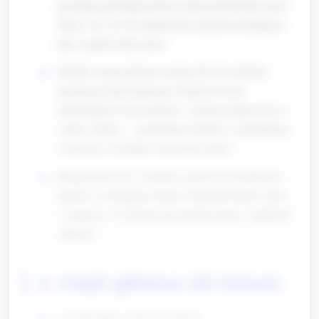
piosenkę powitalną (prosty refren powtarzany przez
dzieci, ok. 30–40 sekund) lub rytmiczne klaśnięcia
jako sygnał rozpoczęcia.
Krótkie wprowadzenie tematu (60–90 sekund):
pokazanie dużej ilustracji Afryki/zwierząt
afrykańskich i powiedzenie: „Dzisiaj zatańczymy w
rytmie Afryki — posłuchamy bębnów, naśladujemy
zwierzęta i wspólnie stworzymy taniec”.
Rozgrzewka (ok. 2 minuty): proste ćwiczenia przy
muzyce: rozciąganie ramion, krążenia bioder, marsz
w miejscu z wysokim unoszeniem kolan, 3 głębokie
oddechy.
2. Część główna (20 minut)
2.1 Rytmika ciała (4 minuty)