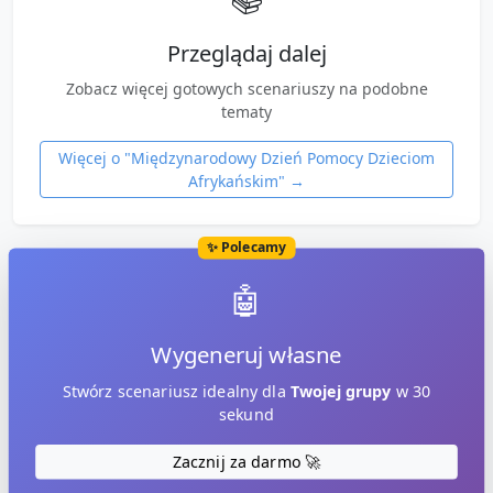
Przeglądaj dalej
Zobacz więcej gotowych scenariuszy na podobne
tematy
Więcej o "
Międzynarodowy Dzień Pomocy Dzieciom
Afrykańskim
" →
✨ Polecamy
🤖
Wygeneruj własne
Stwórz scenariusz idealny dla
Twojej grupy
w 30
sekund
Zacznij za darmo 🚀