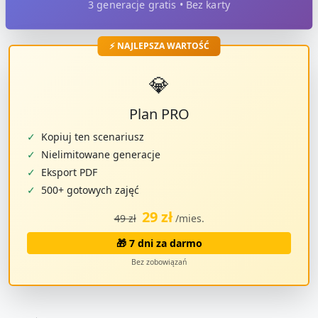
3 generacje gratis • Bez karty
⚡ NAJLEPSZA WARTOŚĆ
💎
Plan PRO
✓
Kopiuj ten scenariusz
✓
Nielimitowane generacje
✓
Eksport PDF
✓
500+ gotowych zajęć
29 zł
49 zł
/mies.
🎁 7 dni za darmo
Bez zobowiązań