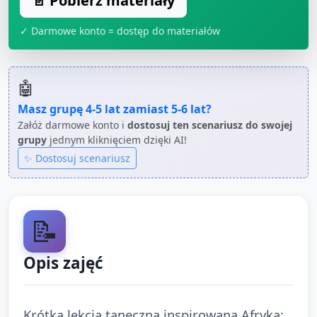
📄 Pobierz materiały
✓ Darmowe konto = dostęp do materiałów
🤖
Masz grupę
4-5 lat
zamiast
5-6 lat
?
Załóż darmowe konto i
dostosuj ten scenariusz do swojej
grupy
jednym kliknięciem dzięki AI!
✨ Dostosuj scenariusz
📝
Opis zajęć
Krótka lekcja taneczna inspirowana Afryką: