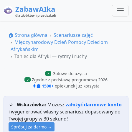
ZabawAIka
dla żłobków i przedszkoli
🏠 Strona główna
Scenariusze zajęć
Międzynarodowy Dzień Pomocy Dzieciom
Afrykańskim
Taniec dla Afryki — rytmy i ruchy
Gotowe do użycia
✓
Zgodne z podstawą programową 2026
✓
👩‍🏫 1500+
opiekunek już korzysta
💡
Wskazówka:
Możesz
założyć darmowe konto
i wygenerować własny scenariusz dopasowany do
Twojej grupy w 30 sekund!
Spróbuj za darmo →