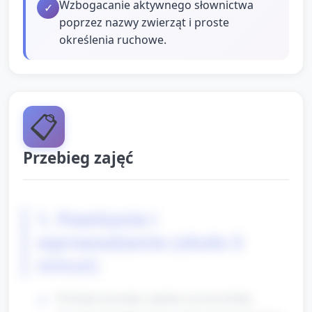
Wzbogacanie aktywnego słownictwa
✓
poprzez nazwy zwierząt i proste
określenia ruchowe.
📋
Przebieg zajęć
1. Powitanie i
wprowadzenie (około 5
minut)
Powitanie piosenką: opiekun zaczyna krótką