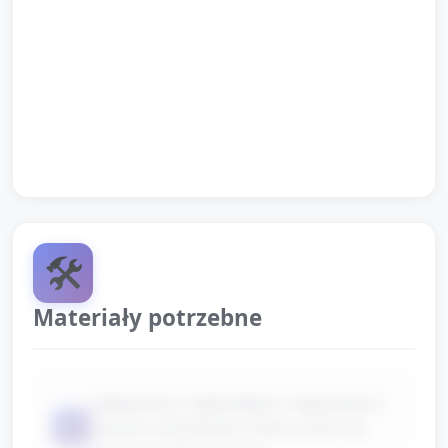
podobało lub jeden ruch, który zapamiętało.
Opiekun podsumowuje: „Dzisiaj tańczyliśmy w
rytmach Afryki, ćwiczyliśmy rytm i współpracę”.
Pożegnanie: krótka piosenka pożegnalna lub
rytmiczne klaśnięcie jako sygnał zamknięcia zajęć.
🛠️
Materiały potrzebne
odtwarzacz z głośnikiem i nagraniem z
📦
rytmem afrykańskim (kilka utworów,