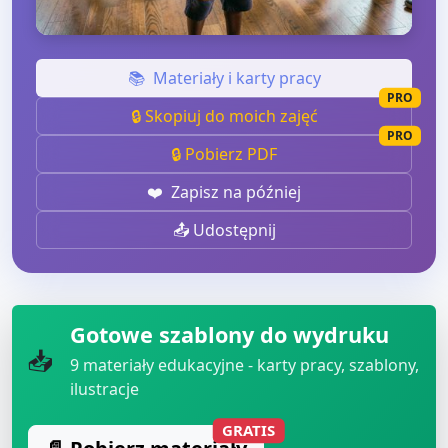
📚
Materiały i karty pracy
PRO
🔒 Skopiuj do moich zajęć
PRO
🔒 Pobierz PDF
❤️
Zapisz na później
📤 Udostępnij
Gotowe szablony do wydruku
📥
9
materiały edukacyjne - karty pracy, szablony,
ilustracje
GRATIS