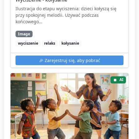
Ilustracja do etapu wyciszenia: dzieci kołyszą się
przy spokojnej melodii. Używać podczas
końcowego...
Image
wyciszenie
relaks
kołysanie
🎉
Zarejestruj się, aby pobrać
AI