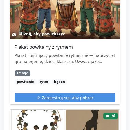
Kliknij, aby powiększyć
Plakat powitalny z rytmem
Plakat ilustrujący powitanie rytmiczne — nauczyciel
gra na bębnie, dzieci klaszczą. Używać jako...
Image
powitanie
rytm
bęben
🎉
Zarejestruj się, aby pobrać
AI