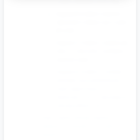
w prawo, klaśnięcie raz na 4 takt.
Fragment B (8 taktów): krok-dwa
(step-touch) w miejscu, ręce w górze
jak żyrafa.
Fragment C (8 taktów): naśladowanie
słonia — wolne kroki z machaniem
ramieniem (trąba).
Fragment D (8 taktów): swobodne
poruszanie się po przestrzeni przy
rytmie (improwizacja), na
zakończenie wszyscy zatrzymują się i
pokazują ulubiony ruch.
Nauka: opiekun pokazuje fragment po
fragmencie, powtarzanie 2 razy każdy
fragment.