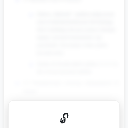
Zabawa „Bębenek”: opiekun nadaje prosty
rytm na bębenku/tamburynie lub klaskając,
dzieci naśladują rytm przy pomocy klaśnięć,
tupnięć i prostych instrumentów (np.
grzechotek). Zaczynamy wolno, potem
przyspieszamy.
Zachęć do liczenia taktów głośno (1–2–3–4),
aby ćwiczyć poczucie metrum.
2.2 Naśladowanie zwierząt afrykańskich (6
minut)
Prezentacja 3–4 zwierząt (np. słoń, żyrafa,
zebra, małpa) — krótki ruchowy opis: słoń
🔓
— powolne marsze z ruchem ramion jak