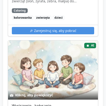
zwierząt (słoń, żyrafa, zebra, małpa) do...
Coloring
kolorowanka
zwierzęta
dzieci
🎉
Zarejestruj się, aby pobrać
AI
Kliknij, aby powiększyć
Wyciszenie - kołysanie