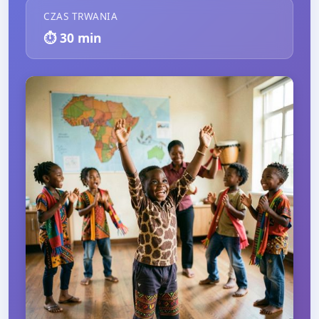
CZAS TRWANIA
⏱️
30
min