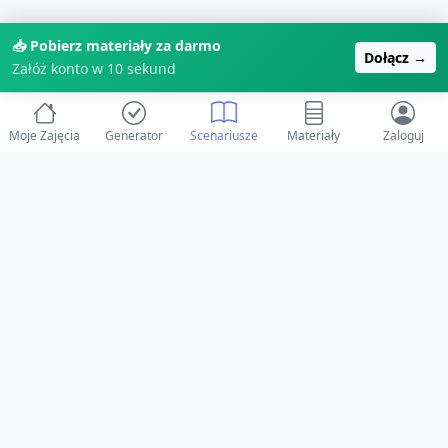
📥 Pobierz materiały za darmo
Dołącz →
Załóż konto w 10 sekund
Moje Zajęcia
Generator
Scenariusze
Materiały
Zaloguj
© 2025 ZabawAIka.pl - Generator zajęć dla żłobka
Stworzone z ❤️ dla opiekunów i dzieci
Obserwuj nas na Facebooku!