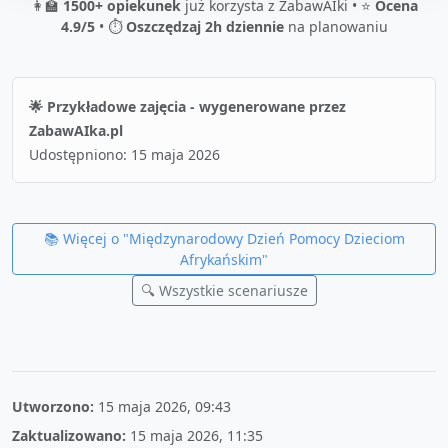
👩‍🏫
1500+ opiekunek
już korzysta z ZabawAIki • ⭐
Ocena
4.9/5
• ⏱️
Oszczędzaj 2h dziennie
na planowaniu
🌟 Przykładowe zajęcia - wygenerowane przez
ZabawAIka.pl
Udostępniono:
15 maja 2026
📚 Więcej o "
Międzynarodowy Dzień Pomocy Dzieciom
Afrykańskim
"
🔍 Wszystkie scenariusze
Utworzono:
15 maja 2026, 09:43
Zaktualizowano:
15 maja 2026, 11:35