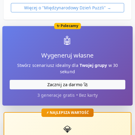
Więcej o "
Międzynarodowy Dzień Puzzli
" →
✨ Polecamy
🤖
Wygeneruj własne
Stwórz scenariusz idealny dla
Twojej grupy
w 30
sekund
Zacznij za darmo 🚀
3 generacje gratis • Bez karty
⚡ NAJLEPSZA WARTOŚĆ
💎