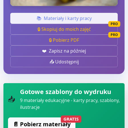
📚
Materiały i karty pracy
PRO
🔒 Skopiuj do moich zajęć
PRO
🔒 Pobierz PDF
❤️
Zapisz na później
📤 Udostępnij
Gotowe szablony do wydruku
📥
9
materiały edukacyjne - karty pracy, szablony,
ilustracje
GRATIS
📄 Pobierz materiały