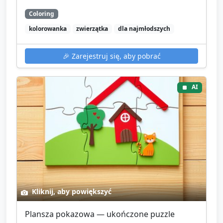
Coloring
kolorowanka
zwierzątka
dla najmłodszych
🎉
Zarejestruj się, aby pobrać
AI
Kliknij, aby powiększyć
Plansza pokazowa — ukończone puzzle