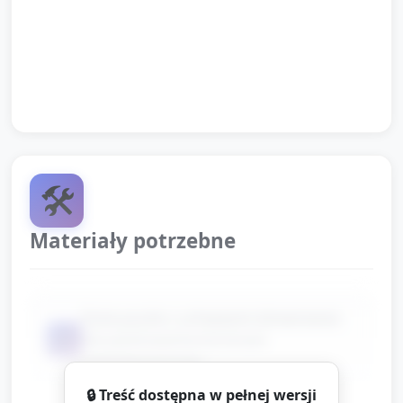
Szybkie uporządkowanie materiałów: opiekun zbiera
puzzle, a dzieci obserwują, jak wszystko trafia na
miejsce.
🛠️
Materiały potrzebne
Duże puzzle z uchwytami (drewniane)
📦
lub piankowe/karteczkowe
wieloelementowe
🔒 Treść dostępna w pełnej wersji