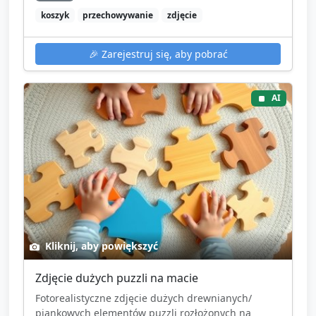
koszyk
przechowywanie
zdjęcie
🎉
Zarejestruj się, aby pobrać
AI
Kliknij, aby powiększyć
Zdjęcie dużych puzzli na macie
Fotorealistyczne zdjęcie dużych drewnianych/
piankowych elementów puzzli rozłożonych na