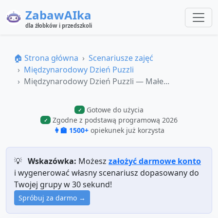
ZabawAIka
dla żłobków i przedszkoli
🏠 Strona główna
Scenariusze zajęć
Międzynarodowy Dzień Puzzli
Międzynarodowy Dzień Puzzli — Małe...
Gotowe do użycia
✓
Zgodne z podstawą programową 2026
✓
👩‍🏫 1500+
opiekunek już korzysta
💡
Wskazówka:
Możesz
założyć darmowe konto
i wygenerować własny scenariusz dopasowany do
Twojej grupy w 30 sekund!
Spróbuj za darmo →