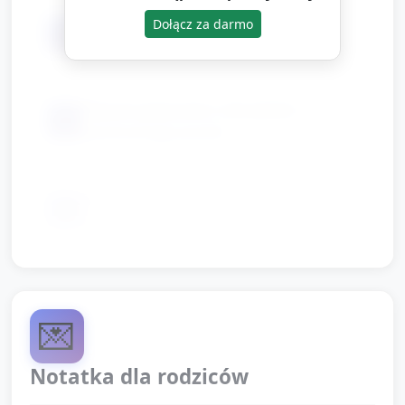
Dołącz za darmo
📦
Koszyk lub pudełko na elementy
Plansze pokazowe z obrazkiem
📦
ukończonego puzzle
Miękka mata lub dywanik do wspólnej
📦
pracy
💌
Notatka dla rodziców