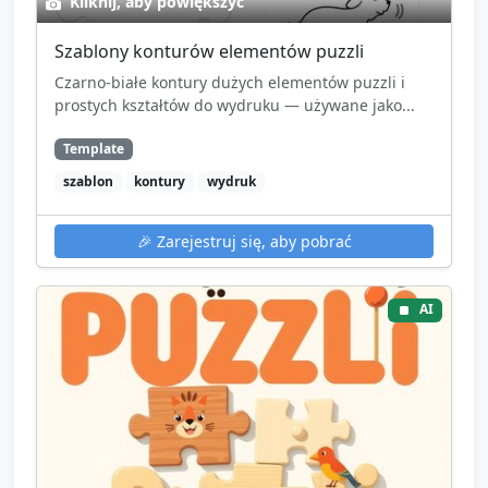
Kliknij, aby powiększyć
Szablony konturów elementów puzzli
Czarno-białe kontury dużych elementów puzzli i
prostych kształtów do wydruku — używane jako...
Template
szablon
kontury
wydruk
🎉
Zarejestruj się, aby pobrać
AI