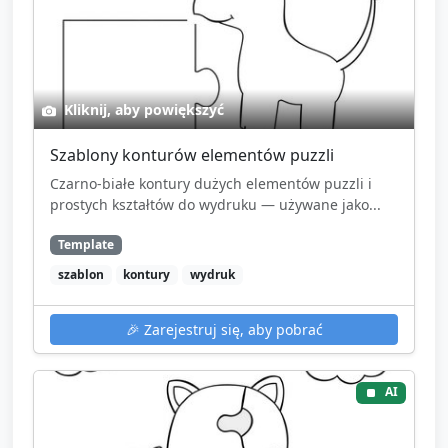
Kliknij, aby powiększyć
Szablony konturów elementów puzzli
Czarno-białe kontury dużych elementów puzzli i
prostych kształtów do wydruku — używane jako...
Template
szablon
kontury
wydruk
🎉
Zarejestruj się, aby pobrać
AI