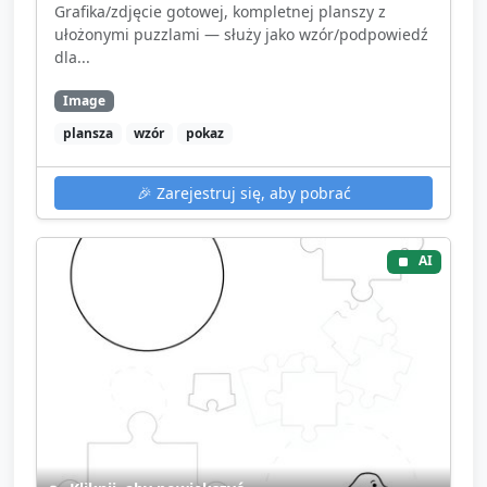
Grafika/zdjęcie gotowej, kompletnej planszy z
ułożonymi puzzlami — służy jako wzór/podpowiedź
dla...
Image
plansza
wzór
pokaz
🎉
Zarejestruj się, aby pobrać
AI