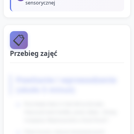
sensorycznej
📋
Przebieg zajęć
Powitanie i wprowadzenie
(około 5 minut)
Przywitanie dzieci w kole lub na dywanie.
Nauczyciel mówi krótkie, proste zdanie: „Dzisiaj
świętujemy Międzynarodowy Dzień Puzzli!”.
Pokaż koszyk z dużymi elementami puzzli