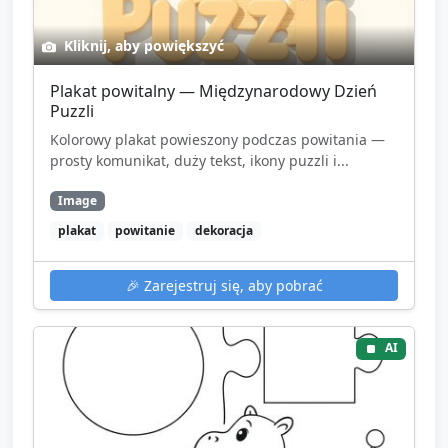
Kliknij, aby powiększyć
Plakat powitalny — Międzynarodowy Dzień
Puzzli
Kolorowy plakat powieszony podczas powitania —
prosty komunikat, duży tekst, ikony puzzli i...
Image
plakat
powitanie
dekoracja
🎉
Zarejestruj się, aby pobrać
AI