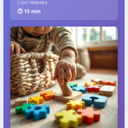
CZAS TRWANIA
⏱️
15
min