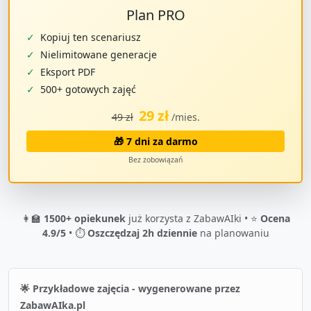
Plan PRO
✓
Kopiuj ten scenariusz
✓
Nielimitowane generacje
✓
Eksport PDF
✓
500+ gotowych zajęć
29 zł
49 zł
/mies.
🎁 7 dni za darmo
Bez zobowiązań
👩‍🏫
1500+ opiekunek
już korzysta z ZabawAIki • ⭐
Ocena
4.9/5
• ⏱️
Oszczędzaj 2h dziennie
na planowaniu
🌟 Przykładowe zajęcia - wygenerowane przez
ZabawAIka.pl