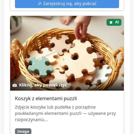
🎉
Zarejestruj się, aby pobrać
AI
Kliknij, aby powiększyć
Koszyk z elementami puzzli
Zdjęcie koszyka lub pudełka z porządnie
poukładanymi elementami puzzli — używane przy
rozpoczynaniu...
Image