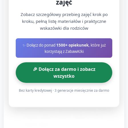
zajęć
opiekunie/dziecku (najlepiej elementy pasujące do
jednej prostej planszy). Pokaż jeden kompletny
Zobacz szczegółowy przebieg zajęć krok po
wzór/obrazek jako podpowiedź.
kroku, pełną listę materiałów i praktyczne
wskazówki dla rodziców
Zachęć dzieci do wkładania elementów w
odpowiednie miejsca: opiekun pokazuje ruch „włóż i
dopasuj” ręką, mówi krótko „tu pasuje”.
✨ Dołącz do ponad
1500+ opiekunek
, które już
korzystają z ZabawAIki
Jeśli dziecko nie wkłada samo, opiekun proponuje
„spróbuj razem ze mną”: trzyma dłoń dziecka i
🎉 Dołącz za darmo i zobacz
prowadzi ruch.
wszystko
Stosuj krótkie, zachęcające komentarze: „O,
czerwony domek!”, „Gdzie jest kółko?”, „Super,
Bez karty kredytowej · 3 generacje miesięcznie za darmo
dopasowałeś!”.
Pozwól na krótką swobodną eksplorację: dzieci
mogą przekładać elementy, oglądać obrazki i
dotykać faktur.