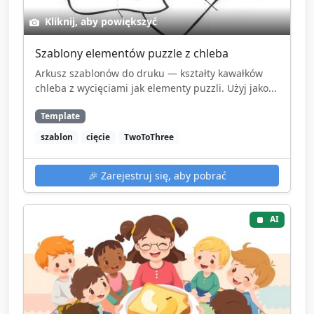
Kliknij, aby powiększyć
Szablony elementów puzzle z chleba
Arkusz szablonów do druku — kształty kawałków
chleba z wycięciami jak elementy puzzli. Użyj jako...
Template
szablon
cięcie
TwoToThree
🎉
Zarejestruj się, aby pobrać
AI