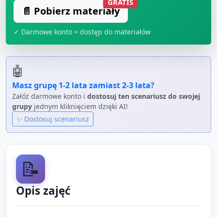
GRATIS
📄 Pobierz materiały
✓ Darmowe konto = dostęp do materiałów
🤖
Masz grupę
1-2 lata
zamiast
2-3 lata
?
Załóż darmowe konto i
dostosuj ten scenariusz do swojej
grupy
jednym kliknięciem dzięki AI!
✨ Dostosuj scenariusz
📝
Opis zajęć