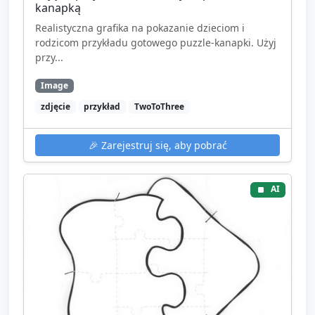
kanapką
Realistyczna grafika na pokazanie dzieciom i
rodzicom przykładu gotowego puzzle-kanapki. Użyj
przy...
Image
zdjęcie
przykład
TwoToThree
🎉
Zarejestruj się, aby pobrać
AI