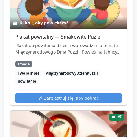
Kliknij, aby powiększyć
Plakat powitalny — Smakowite Puzle
Plakat do powitania dzieci i wprowadzenia tematu
Międzynarodowego Dnia Puzzli. Powieś na tablicy...
Image
TwoToThree
MiędzynarodowyDzieńPuzzli
powitanie
🎉
Zarejestruj się, aby pobrać
AI