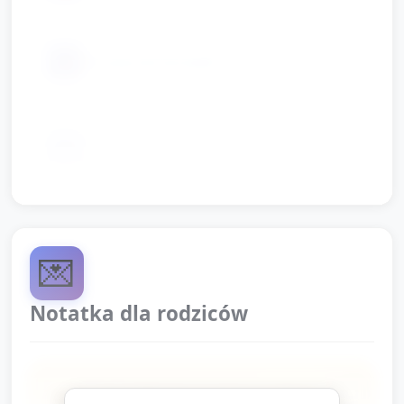
📦
Chusteczki/serwetki
Opcjonalnie: plasterki owoców (banan,
📦
jabłko) do dekoracji
💌
Notatka dla rodziców
Dziś z okazji Międzynarodowego Dnia