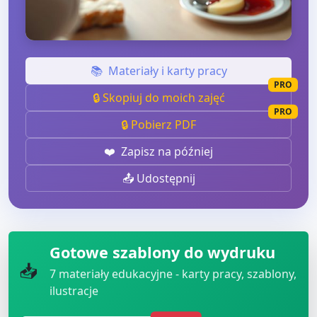
📚
Materiały i karty pracy
PRO
🔒 Skopiuj do moich zajęć
PRO
🔒 Pobierz PDF
❤️
Zapisz na później
📤 Udostępnij
Gotowe szablony do wydruku
📥
7
materiały edukacyjne - karty pracy, szablony,
ilustracje