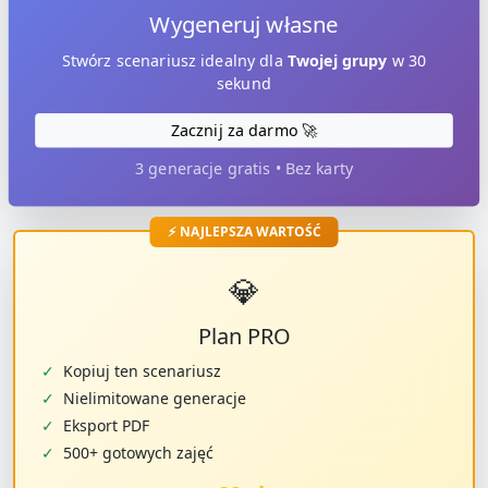
Wygeneruj własne
Stwórz scenariusz idealny dla
Twojej grupy
w 30
sekund
Zacznij za darmo 🚀
3 generacje gratis • Bez karty
⚡ NAJLEPSZA WARTOŚĆ
💎
Plan PRO
✓
Kopiuj ten scenariusz
✓
Nielimitowane generacje
✓
Eksport PDF
✓
500+ gotowych zajęć