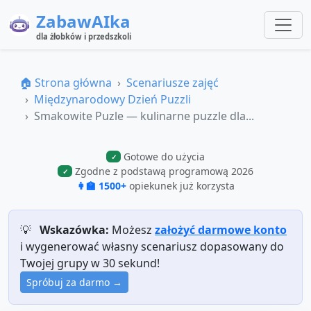
ZabawAIka
dla żłobków i przedszkoli
🏠 Strona główna
Scenariusze zajęć
Międzynarodowy Dzień Puzzli
Smakowite Puzle — kulinarne puzzle dla...
Gotowe do użycia
✓
Zgodne z podstawą programową 2026
✓
👩‍🏫 1500+
opiekunek już korzysta
💡
Wskazówka:
Możesz
założyć darmowe konto
i wygenerować własny scenariusz dopasowany do
Twojej grupy w 30 sekund!
Spróbuj za darmo →