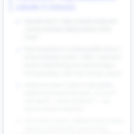
(około 5 minut)
Zgromadź dzieci w kręgu; powitaj je tematycznie:
„Dzisiaj obchodzimy Międzynarodowy Dzień
Puzzli!”
Pokaż przygotowany wcześniej przykład: talerzyk z
dwoma elementami ‚puzzle’ z chleba, z nałożonym
kremem i małą dekoracją (np. plasterek banana).
Nazwij przedmioty: chleb, krem, łyżeczka, talerzyk.
Zadaj proste pytania i zachęć do odpowiadania
pojedynczymi słowami lub gestami: „Co to jest?”,
„Jaki zapach?”, „Chcesz spróbować?” — daj
dzieciom chwilę na odpowiedź.
Pokaż krótko czynności: nakładanie kremu łyżeczką,
dopasowywanie elementów puzzle do siebie,