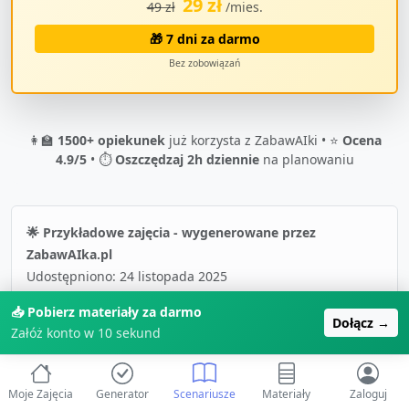
29 zł
49 zł
/mies.
🎁 7 dni za darmo
Bez zobowiązań
👩‍🏫
1500+ opiekunek
już korzysta z ZabawAIki • ⭐
Ocena
4.9/5
• ⏱️
Oszczędzaj 2h dziennie
na planowaniu
🌟 Przykładowe zajęcia - wygenerowane przez
ZabawAIka.pl
Udostępniono:
24 listopada 2025
📥 Pobierz materiały za darmo
Dołącz →
Załóż konto w 10 sekund
📚 Więcej o "
Międzynarodowy Dzień Puzzli
"
🔍 Wszystkie scenariusze
Moje Zajęcia
Generator
Scenariusze
Materiały
Zaloguj