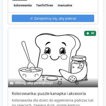
kolorowanka
TwoToThree
manualne
🎉
Zarejestruj się, aby pobrać
AI
Kliknij, aby powiększyć
Kolorowanka: puzzle-kanapka i akcesoria
Kolorowanka dla dzieci do wypełnienia podczas lub
po zajęciach. Zawiera duże, proste kontury...