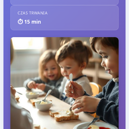
CZAS TRWANIA
⏱️
15
min