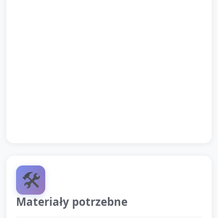
mam, jem z uśmiechem — pycha sam!”) i zachęć
dzieci do klaskania lub prostych ruchów.
Podziękuj dzieciom za wspólną pracę: „Świetnie
robiliście puzzle — dziękuję!” i zaproś do
sprzątnięcia swoich naczyń.
Zakończ krótką informacją: co dziś robiliście i co
można pokazać rodzicom przy odbiorze (np. gotowe
puzzle-kanapki).
🛠️
Materiały potrzebne