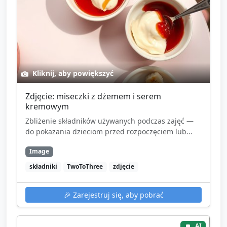
Kliknij, aby powiększyć
Zdjęcie: miseczki z dżemem i serem
kremowym
Zbliżenie składników używanych podczas zajęć —
do pokazania dzieciom przed rozpoczęciem lub...
Image
składniki
TwoToThree
zdjęcie
🎉
Zarejestruj się, aby pobrać
AI