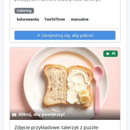
Coloring
kolorowanka
TwoToThree
manualne
🎉
Zarejestruj się, aby pobrać
AI
Kliknij, aby powiększyć
Zdjęcie przykładowe: talerzyk z puzzle-