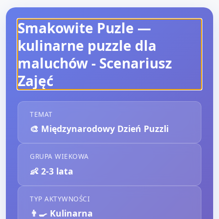
Smakowite Puzle —
kulinarne puzzle dla
maluchów
- Scenariusz
Zajęć
TEMAT
🎨
Międzynarodowy Dzień Puzzli
GRUPA WIEKOWA
👶
2-3 lata
TYP AKTYWNOŚCI
👨‍🍳
Kulinarna