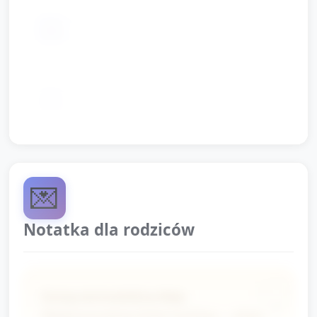
obrazek/fotografia surferska (duży
📦
format)
muzyka z prostym rytmem (piosenka o
📦
morzu)
💌
Notatka dla rodziców
Dzisiaj obchodziliśmy Mały
Międzynarodowy Dzień Surfingu — dzieci