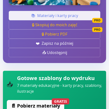
📚
Materiały i karty pracy
PRO
🔒 Skopiuj do moich zajęć
PRO
🔒 Pobierz PDF
❤️
Zapisz na później
📤 Udostępnij
Gotowe szablony do wydruku
📥
7
materiały edukacyjne - karty pracy, szablony,
ilustracje
GRATIS
📄 Pobierz materiały