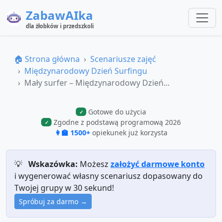
ZabawAIka
dla żłobków i przedszkoli
🏠 Strona główna
Scenariusze zajęć
Międzynarodowy Dzień Surfingu
Mały surfer – Międzynarodowy Dzień...
Gotowe do użycia
✓
Zgodne z podstawą programową 2026
✓
👩‍🏫 1500+
opiekunek już korzysta
💡
Wskazówka:
Możesz
założyć darmowe konto
i wygenerować własny scenariusz dopasowany do
Twojej grupy w 30 sekund!
Spróbuj za darmo →