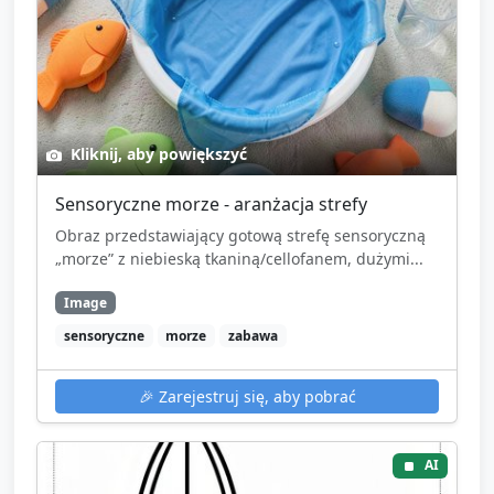
Kliknij, aby powiększyć
Sensoryczne morze - aranżacja strefy
Obraz przedstawiający gotową strefę sensoryczną
„morze” z niebieską tkaniną/cellofanem, dużymi...
Image
sensoryczne
morze
zabawa
🎉
Zarejestruj się, aby pobrać
AI