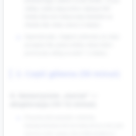
surfing. Ludzie stoją na desce i płyną po fali.”
Zachęć dzieci do wskazywania elementów na
obrazku (fale, deska, morze) (2 minuty).
Zapowiedz plan: „Najpierw pobawimy się wodą i
poczujemy fale, potem zrobimy własne deski i
poćwiczymy surfing na sucho!” (2 minuty).
2. Część główna (50 minut)
A. Sensoryczne „morze” —
eksploracja (10–12 minut)
Przygotuj niski pojemnik z niebieską
tkaniną/cellofanem lub niewielką ilością wody (jeśli
używasz wody: spongi, duże kubki plastikowe).