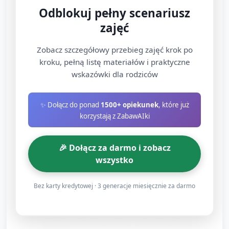
jest zabawa.”
Odblokuj pełny scenariusz
Zadawaj proste pytania i daj czas na odpowiedź:
zajęć
„Gdzie jest deska? Co robi fala? Pokaż jak stoisz na
desce.” Zachęć do prostych wypowiedzi i gestów
Zobacz szczegółowy przebieg zajęć krok po
kroku, pełną listę materiałów i praktyczne
(5–7 min).
wskazówki dla rodziców
C. Tworzenie „deski surfingowej”
✨ Dołącz do ponad
1500+ opiekunek
, które już
— praca manualna (20–25 minut)
korzystają z ZabawAIki
Przygotowanie stanowisk: dla każdego dziecka duży
🎉 Dołącz za darmo i zobacz
wycięty kształt deski z kartonu lub papierowego
wszystko
talerza, niebieskie i żółte gąbki do stemplowania,
pędzelki, farby plakatowe lub tempery w małych
Bez karty kredytowej · 3 generacje miesięcznie za darmo
pojemnikach, duże piankowe naklejki (ryby,
gwiazdki), klej w sztyfcie, grube kredki.
Instrukcja dla dzieci (pokaz i mówienie krok po