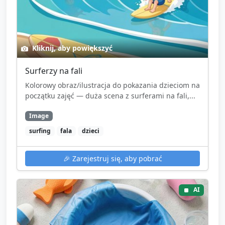
Kliknij, aby powiększyć
Surferzy na fali
Kolorowy obraz/ilustracja do pokazania dzieciom na
początku zajęć — duża scena z surferami na fali,...
Image
surfing
fala
dzieci
🎉
Zarejestruj się, aby pobrać
AI