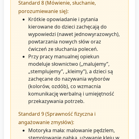
Standard 8 (Mówienie, słuchanie,
porozumiewanie się):
Krótkie opowiadanie i pytania
kierowane do dzieci zachęcają do
wypowiedzi (nawet jednowyrazowych),
powtarzania nowych słów oraz
ćwiczeń ze słuchania poleceń.
Przy pracy manualnej opiekun
modeluje słownictwo („malujemy”,
„stemplujemy”, „kleimy”), a dzieci są
zachęcane do nazywania wyborów
(kolorów, ozdób), co wzmacnia
komunikację werbalną i umiejętność
przekazywania potrzeb.
Standard 9 (Sprawność fizyczna i
angażowanie zmysłów):
Motoryka mała: malowanie pędzlem,
stemplowanie gąbką, używanie kleju w