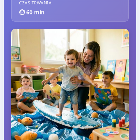
CZAS TRWANIA
⏱️
60
min