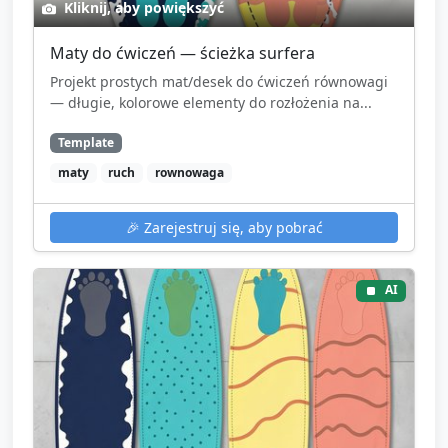
Kliknij, aby powiększyć
Maty do ćwiczeń — ścieżka surfera
Projekt prostych mat/desek do ćwiczeń równowagi
— długie, kolorowe elementy do rozłożenia na...
Template
maty
ruch
rownowaga
🎉
Zarejestruj się, aby pobrać
AI