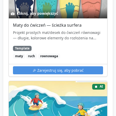
Kliknij, aby powiększyć
Maty do ćwiczeń — ścieżka surfera
Projekt prostych mat/desek do ćwiczeń równowagi
— długie, kolorowe elementy do rozłożenia na...
Template
maty
ruch
rownowaga
🎉
Zarejestruj się, aby pobrać
AI