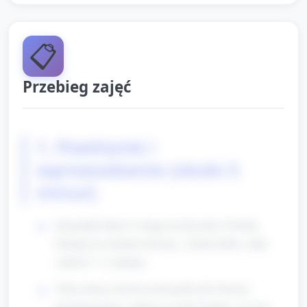
📋
Przebieg zajęć
1. Powitanie i
wprowadzenie (około 5
minut)
Zgromadź dzieci w kręgu na dywanie. Powitaj
każdego po imieniu mówiąc: „Dzień dobry, mały
surferze!” (1 minuta).
Pokaż dużą, kolorową fotografię lub obrazek
przedstawiający surferów na fali. Krótko: „To jest