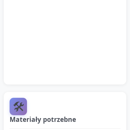
deskę i mówi jedno słowo (np. kolor albo „fala”,
„ryba”) — jeśli dziecko nie mówi, opiekun pomaga
sformułować (3 minuty).
Krótka piosenka pożegnalna: melodyjne „Do
widzenia, mały surferze” z prostym ruchem ręką (1–
2 minuty).
Pożegnanie i przekazanie prac do
wyschnięcia/eksponowania.
🛠️
Materiały potrzebne