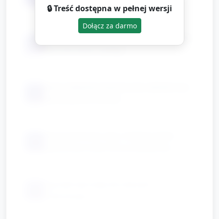
🔒 Treść dostępna w pełnej wersji
Dołącz za darmo
duże piankowe naklejki (ryby, gwiazdki)
📦
lub inne duże ozdoby
duża niebieska tkanina lub cellofan (na
📦
sensoryczne morze)
duże piankowe ryby, miękkie gąbki,
📦
plastikowe kubki (do przelewania)
ręczniki lub maty do ćwiczeń
📦
równowagi