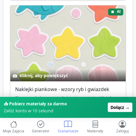
AI
Kliknij, aby powiększyć
Naklejki piankowe - wzory ryb i gwiazdek
Plansza z kolorowymi, dużymi wzorami naklejek
📥 Pobierz materiały za darmo
piankowych (ryby, gwiazdki, muszle) w prostych...
Dołącz →
Załóż konto w 10 sekund
Image
naklejki
pianka
ryby
Moje Zajęcia
Generator
Scenariusze
Materiały
Zaloguj