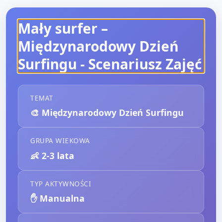
Mały surfer –
Międzynarodowy Dzień
Surfingu
- Scenariusz Zajęć
TEMAT
🎨
Międzynarodowy Dzień Surfingu
GRUPA WIEKOWA
👶
2-3 lata
TYP AKTYWNOŚCI
✋
Manualna