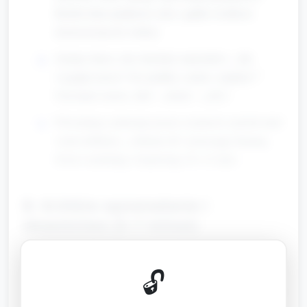
Rozłóż duże piankowe ryby i gąbki (wielkość
dostosowana do wieku).
Zachęć dzieci, aby dotykały materiałów: „Jak
wygląda morze? Jest gładkie, mokre, miękkie?”
Nazwijcie razem „fala”, „deska”, „ryba”.
Prowadzący pokazuje proste czynności: przelewanie
wody kubkiem, „robienie fal” poruszając tkaniną.
Dzieci naśladują i eksplorują (10–12 min).
B. Krótkie opowiadanie i
słownictwo (5–7 minut)
Przy usadzaniu w kręgu opowiedz 1–2 zdaniową
🔓
historyjkę: „Mały Jaś (lub Mała Zosia) jedzie na
desce. Fale są duże, deska stoi prosto, a potem na fali