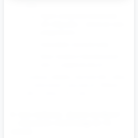
kroku):
Najpierw pomaluj deskę niebieską farbą
(albo odbijaj gąbką) — pokazuj sam, potem
pomagaj dzieciom.
Dodaj naklejki i narysuj fale kredką.
Można ostemplować białą farbą krawędź
deski, by wyglądała jak piana fal.
Asystuj przy naklejaniu i nanoszeniu farby; zachęcaj
do wyboru kolorów i nazywania ich: „Wybierasz
żółty czy zielony?” (20–25 min).
D. Gra ruchowa „Stanie na desce”
— ćwiczenie równowagi (8–10
minut)