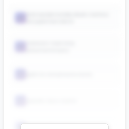
duże wycięte kształty desek z kartonu
📦
lub papierowe talerze
niebieskie i białe farby
📦
plakatowe/tempery
📦
gąbki do stemplowania (duże)
📦
pędzelki, klej w sztyfcie
📦
grube kredki, markery