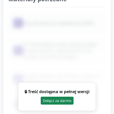
📦
duży obrazek lub zabawkowy telefon
4–5 zamkniętych pojemników/pudełek
📦
do potrząsania z wypełnieniami (ryż,
koraliki, dzwoneczki, papier)
zabawki-telefony lub telefony z papieru
📦
na patyku
🔒 Treść dostępna w pełnej wersji
Dołącz za darmo
proste dzwoneczki lub nagranie
📦
dźwięków