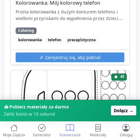
Kolorowanka: Mój kolorowy telefon
Prosta kolorowanka z dużym konturem telefonu i
wielkimi przyciskami do wypełnienia przez dzieci....
Coloring
kolorowanka
telefon
pracaplstyczna
🎉
Zarejestruj się, aby pobrać
AI
📥 Pobierz materiały za darmo
Dołącz →
Załóż konto w 10 sekund
Moje Zajęcia
Generator
Scenariusze
Materiały
Zaloguj