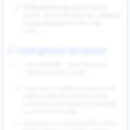
Krótkie pytania do grupy (gestami i prostymi
słowami): „Słyszycie? Kto powie: halo?” Zachęcanie
do powtarzania pojedynczych słów („halo”,
„cześć”).
Część główna (50 minut)
Dzwoniące pudełka — zabawa sensoryczna i
eksploracja dźwięków (10 minut)
Przygotowanie 4–5 zamkniętych pojemników (np.
pudełka po chusteczkach, plastikowe pudełka)
wypełnionych różnymi materiałami: koraliki/guziki,
ryż, małe dzwoneczki, papier.
Każde dziecko może potrząsać pudełkiem, słuchać