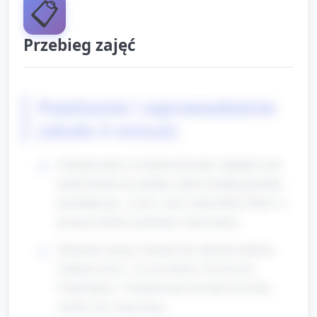
📋
Przebieg zajęć
Powitanie i wprowadzenie
(około 5 minut)
Ułożenie dzieci w kole/na dywanie. Opiekun wita
każde dziecko po imieniu, śpiewa krótką piosenkę
powitalną (np. „Cześć, cześć, dzień dobry Wam”) z
prostym ruchem (machanie, klaszczenie).
Pokazanie dużego obrazka lub zabawki-telefonu.
Opiekun mówi: „To jest telefon. On dzwoni!
Posłuchajmy.” Naśladowanie dźwięku dzwonka
(krótki rytm: ding-dong).