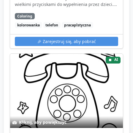
wielkimi przyciskami do wypełnienia przez dzieci....
Coloring
kolorowanka
telefon
pracaplstyczna
🎉
Zarejestruj się, aby pobrać
AI
Kliknij, aby powiększyć