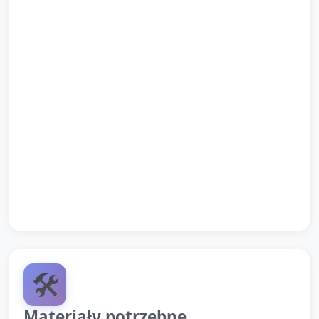
Ułożenie dzieci w kole. Krótkie podsumowanie
słowne: „Słyszeliśmy dźwięki, rozmawialiśmy przez
telefon. Kto powie: halo?” (zachęcanie pojedynczo).
Pożegnanie piosenką lub prostym rytuałem (np.
machanie do siebie: „Do widzenia!”). Opiekun
rozdaje każdemu dziecku ich pracę plastyczną do
zabrania.
Krótkie wskazanie rodzicom przy odbiorze: co
dzieci robiły dzisiaj i co mogą powtórzyć w domu.
🛠️
Materiały potrzebne