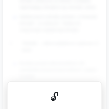
dźwięku i pokazywać na obrazek z rysunkiem
odpowiadający dźwiękowi (np. dzwonek, szelest).
Opiekun nazywa dźwięki, powtarza: „to brzmi jak
dzwonek”, „to szeleszczy”. Zachęca do
wskazywania i naśladowania dźwięku.
Telefoniki — zabawa naśladowcza i społeczna (12
minut)
Rozdanie prostych zabawek-telefonów lub
samodzielnie przygotowanych telefonów z papieru
na patyku.
Pokazanie krótkiego dialogu: Opiekun: „Halo! To
Ania. Cześć!” Drugie dziecko lub opiekun
🔓
odpowiada.
Dzieci mają możliwość udawania rozmowy