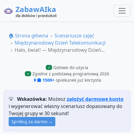
ZabawAIka
dla żłobków i przedszkoli
🏠 Strona główna
Scenariusze zajęć
Międzynarodowy Dzień Telekomunikacji
Halo, świat! — Międzynarodowy Dzień...
Gotowe do użycia
✓
Zgodne z podstawą programową 2026
✓
👩‍🏫 1500+
opiekunek już korzysta
💡
Wskazówka:
Możesz
założyć darmowe konto
i wygenerować własny scenariusz dopasowany do
Twojej grupy w 30 sekund!
Spróbuj za darmo →