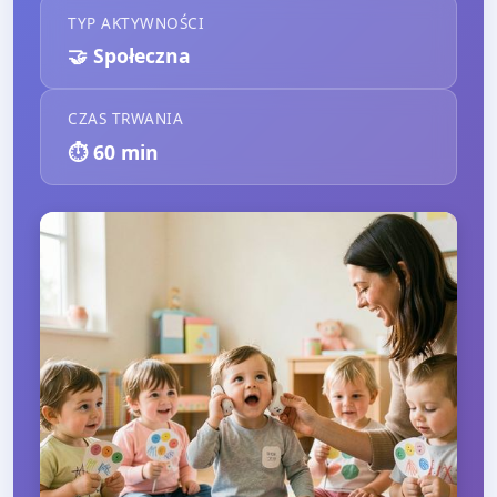
TYP AKTYWNOŚCI
🤝
Społeczna
CZAS TRWANIA
⏱️
60
min