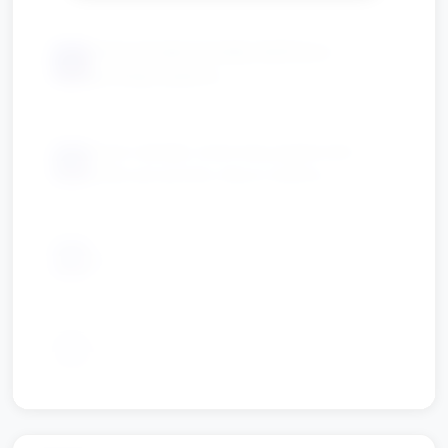
duże wycięte kształty telefonu z
📦
grubego papieru
duże naklejki, kolorowy papierowe
📦
kółka (przyciski), klej w sztyfcie
📦
grube kredki/mazaki
📦
dywanik lub mata do siedzenia