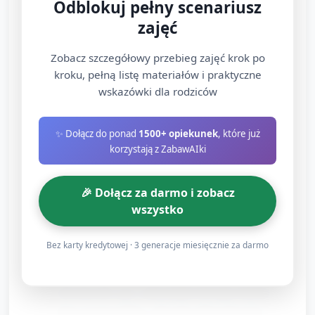
Odblokuj pełny scenariusz
(mówienia prostych „halo”, „cześć”, śmiech,
zajęć
dmuchnięcie). Opiekun modeluje zwroty i krótkie
frazy, pomaga przy przekazywaniu słowa
Zobacz szczegółowy przebieg zajęć krok po
(kolejkowanie).
kroku, pełną listę materiałów i praktyczne
wskazówki dla rodziców
Rytmy dzwonienia i ruch — ćwiczenia słuchowe i
motoryka duża (8 minut)
✨ Dołącz do ponad
1500+ opiekunek
, które już
korzystają z ZabawAIki
Opiekun wykonuje prosty rytm stukania (np. 2
krótkie uderzenia, przerwa, 1 długie) i zachęca
🎉 Dołącz za darmo i zobacz
dzieci do powtórzenia ruchem (stuknięcie w
wszystko
kolanko, klaśnięcie) lub chodzeniem w rytm.
Bez karty kredytowej · 3 generacje miesięcznie za darmo
Krótka zabawa „Sygnał idzie” — dzieci przekazują
zabawkę-telefon do sąsiada, gdy opiekun gra krótki
dzwoneczek; przy zatrzymaniu dźwięku dziecko,
które trzyma telefon, robi mały ukłon lub mówi