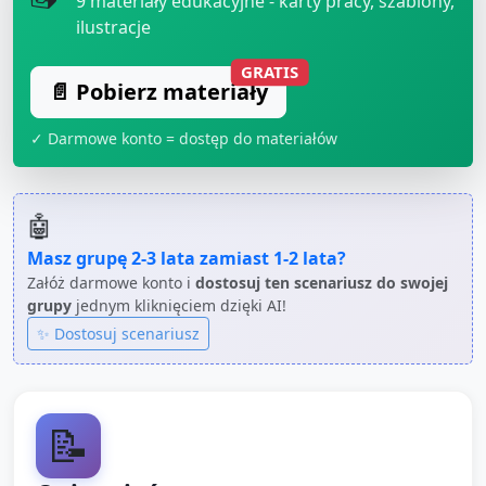
9
materiały edukacyjne - karty pracy, szablony,
ilustracje
GRATIS
📄 Pobierz materiały
✓ Darmowe konto = dostęp do materiałów
🤖
Masz grupę
2-3 lata
zamiast
1-2 lata
?
Załóż darmowe konto i
dostosuj ten scenariusz do swojej
grupy
jednym kliknięciem dzięki AI!
✨ Dostosuj scenariusz
📝