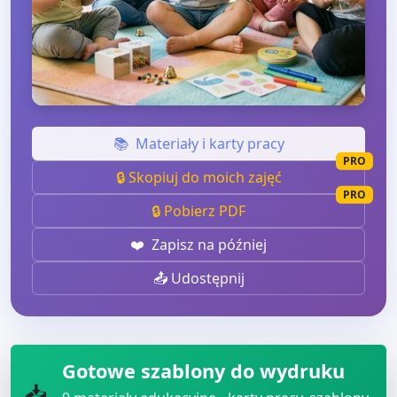
📚
Materiały i karty pracy
PRO
🔒 Skopiuj do moich zajęć
PRO
🔒 Pobierz PDF
❤️
Zapisz na później
📤 Udostępnij
Gotowe szablony do wydruku
📥