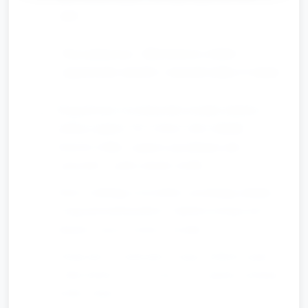
„halo”.
Praca plastyczna: „Mój kolorowy telefon” —
angażowanie zmysłów i motoryki małej (12 minut)
Przygotowane wcześniej duże kształty telefonu z
grubego papieru. Do wyboru: duże naklejki,
kolorowe kółka z papieru (przyklejane jako
„przyciski”), grube mazaki, kredki.
Dzieci ozdabiają swój telefon: przyklejają naklejki,
rysują palcami/mazakiem. Opiekun pomaga przy
klejeniu i nazywa kolory i kształty.
Zachęcanie do pokazania swojego telefonu grupie
(„Mój telefon jest czerwony!”) — opiekun modeluje
krótkie zdania.