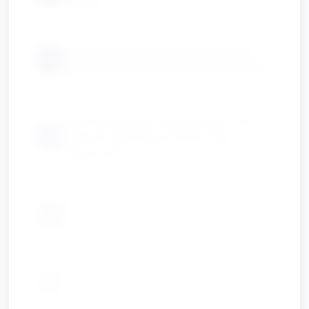
Naturalne skarby: liście, małe kwiaty,
📦
pąki, kawałki kory (zbierane wcześniej)
Małe chorągiewki na patyczkach lub
📦
patyczki do przytwierdzenia flag
(opcjonalnie)
Ściereczki/wilgotne chusteczki do
📦
wytarcia rąk
Kosz do przechowywania prac do
📦
wyschnięcia