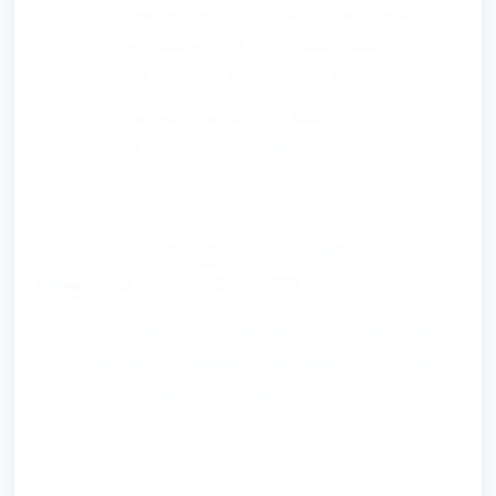
Zadanie dla dzieci: znaleźć rzeczy o kolorze białym
lub czerwonym (płatki, pąki, piórka zabawkowe,
elementy ubrania wychowawcy) i nazwać je.
Opiekun modeluje zdania: "Widzę czerwony
kwiatek"; zachęca dzieci do powtarzania prostych
zwrotów.
D. Ruch i piosenka — "Marsz z
flagami" (ok. 4 minut)
Dzieci biorą swoje suche flagi (lub wycięte z kartki
małe flagi na patykach) i maszerują w rytm prostego
wierszyka/piosenki (opiekun śpiewa krótki,
powtarzalny refren: „Krok, krok, krok — idziemy
dziś, biało‑czerwona flaga lśni!”).
Proste zadania ruchowe: maszeruj na palcach,