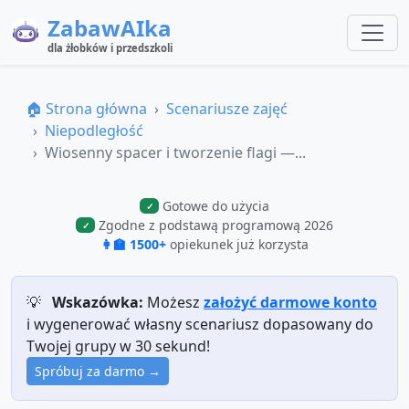
ZabawAIka
dla żłobków i przedszkoli
🏠 Strona główna
Scenariusze zajęć
Niepodległość
Wiosenny spacer i tworzenie flagi —...
Gotowe do użycia
✓
Zgodne z podstawą programową 2026
✓
👩‍🏫 1500+
opiekunek już korzysta
💡
Wskazówka:
Możesz
założyć darmowe konto
i wygenerować własny scenariusz dopasowany do
Twojej grupy w 30 sekund!
Spróbuj za darmo →