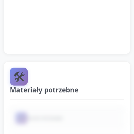
dla 3 Maja."
Pożegnanie i przekazanie rodzicom krótkiej
informacji o pracy plastycznej (gdzie zostawić flagi
do wyschnięcia i kiedy je zabiorą).
🛠️
Materiały potrzebne
📦
Kartki A4 (białe)