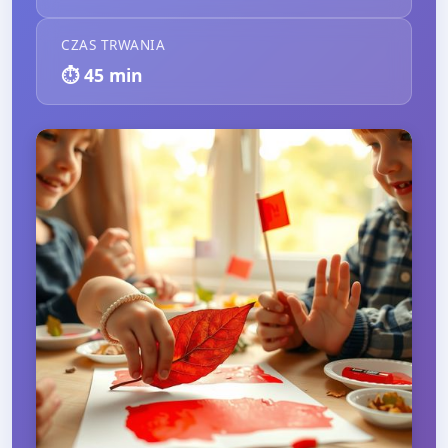
CZAS TRWANIA
⏱️
45
min