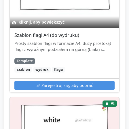
Kliknij, aby powiększyć
Szablon flagi A4 (do wydruku)
Prosty szablon flagi w formacie A4: duży prostokąt
flagi z wyraźnym podziałem na górną (biała) i...
Template
szablon
wydruk
flaga
🎉
Zarejestruj się, aby pobrać
AI