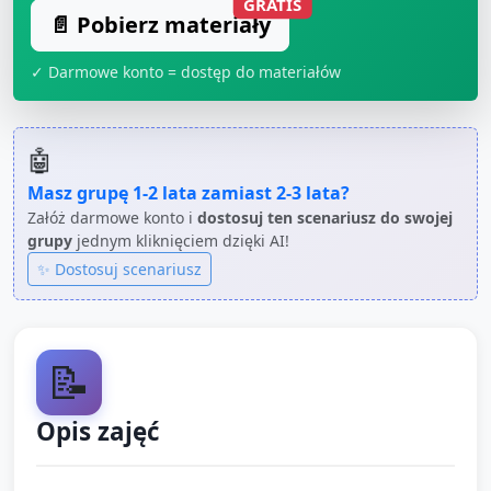
GRATIS
📄 Pobierz materiały
✓ Darmowe konto = dostęp do materiałów
🤖
Masz grupę
1-2 lata
zamiast
2-3 lata
?
Załóż darmowe konto i
dostosuj ten scenariusz do swojej
grupy
jednym kliknięciem dzięki AI!
✨ Dostosuj scenariusz
📝
Opis zajęć