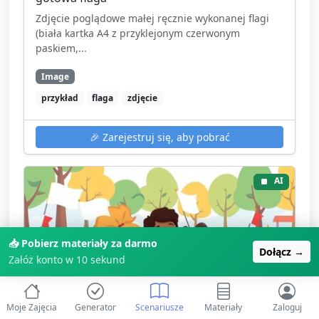
Zdjęcie poglądowe małej ręcznie wykonanej flagi
(biała kartka A4 z przyklejonym czerwonym
paskiem,...
Image
przykład
flaga
zdjęcie
🎉
Zarejestruj się, aby pobrać
AI
📥 Pobierz materiały za darmo
Dołącz →
Załóż konto w 10 sekund
Moje Zajęcia
Generator
Scenariusze
Materiały
Zaloguj