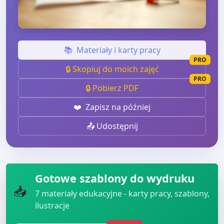
📚
Materiały i karty pracy
PRO
🔒 Skopiuj do moich zajęć
PRO
🔒 Pobierz PDF
❤️
Zapisz na później
📤 Udostępnij
Gotowe szablony do wydruku
📥
7
materiały edukacyjne - karty pracy, szablony,
ilustracje