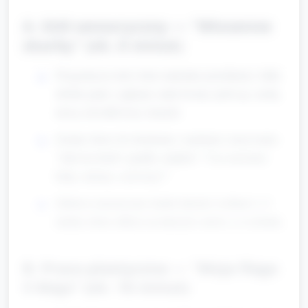
A. Stół sensoryczny — "Wiosenne
skarby" (ok. 8 minut)
Przygotuj na stole różne naturalne przedmioty: listki,
drobne pędy z pąkami, małe kwiaty (jeśli są), suchą
trawę, kawałki kory, kamyki.
Zachęć dzieci do dotykania, wąchania i nazywania:
"Jaki ten listek? (gładki, miękki)" "Czy ma kolor
biały, zielony, czerwony?"
Zabawa sensoryczna: każde dziecko wybiera 1–2
skarby, które odłoży na talerzyk i mówi, co wybrało.
B. Praca plastyczna — "Moja flaga
3 Maja" (ok. 18 minut)