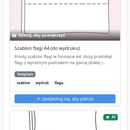
Kliknij, aby powiększyć
Szablon flagi A4 (do wydruku)
Prosty szablon flagi w formacie A4: duży prostokąt
flagi z wyraźnym podziałem na górną (biała) i...
Template
szablon
wydruk
flaga
🎉
Zarejestruj się, aby pobrać
AI