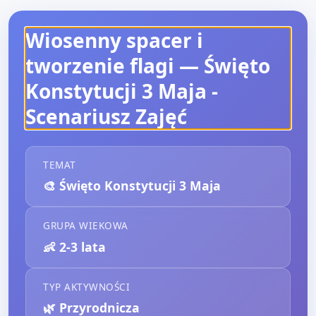
Wiosenny spacer i
tworzenie flagi — Święto
Konstytucji 3 Maja
-
Scenariusz Zajęć
TEMAT
🎨
Święto Konstytucji 3 Maja
GRUPA WIEKOWA
👶
2-3 lata
TYP AKTYWNOŚCI
🌿
Przyrodnicza