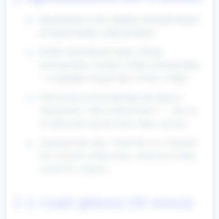
Zgromadzenie w kole. Opiekun wita każde dziecko
po imieniu (krótkie, ciepłe powitanie).
Krótkie wprowadzenie tematu: „Dzisiaj
porozmawiamy o wiośnie i o biało‑czerwonej fladze
— to pamiątka ważnego dnia w Polsce, 3 Maja.”
Pokaż prostą, gotową małą flagę (lub zdjęcie) i
zapytaj dzieci: „Jakie widzicie kolory?” — daj czas
na odpowiedzi i powtórz słowa: biały, czerwony.
Zapowiedz plan zajęć: "Pobawimy się w dotykanie
liści i kwiatów, zrobimy flagę i zatańczymy krótką
marchewkę z flagami."
2. Część główna (35 minut)