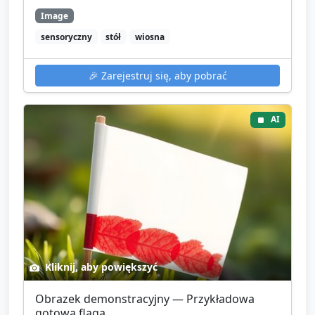
Image
sensoryczny
stół
wiosna
🎉
Zarejestruj się, aby pobrać
AI
Kliknij, aby powiększyć
Obrazek demonstracyjny — Przykładowa
gotowa flaga