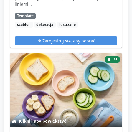
liniami...
Template
szablon
dekoracja
lustrzane
🎉
Zarejestruj się, aby pobrać
AI
Kliknij, aby powiększyć