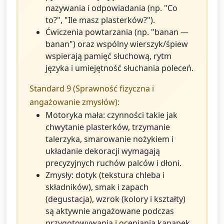
nazywania i odpowiadania (np. "Co
to?", "Ile masz plasterków?").
Ćwiczenia powtarzania (np. "banan —
banan") oraz wspólny wierszyk/śpiew
wspierają pamięć słuchową, rytm
języka i umiejętność słuchania poleceń.
Standard 9 (Sprawność fizyczna i
angażowanie zmysłów):
Motoryka mała: czynności takie jak
chwytanie plasterków, trzymanie
talerzyka, smarowanie nożykiem i
układanie dekoracji wymagają
precyzyjnych ruchów palców i dłoni.
Zmysły: dotyk (tekstura chleba i
składników), smak i zapach
(degustacja), wzrok (kolory i kształty)
są aktywnie angażowane podczas
przygotowywania i oceniania kanapek.