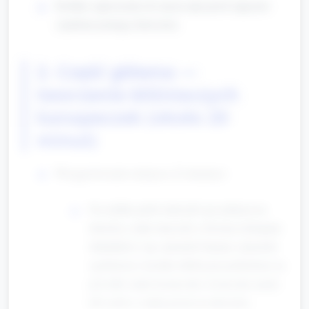
Krótkie zaproszenie do mycia rąk przed zajęciem
(opiekun pomaga dzieciom).
2. Część główna —
tworzenie bliźniaczych
kanapeczek (około 20
minut)
Przygotowanie miejsca (2 minuty):
Na stoliku połóż talerzyki (po jednym na
dziecko), małe miseczki z dwoma rodzajami
składników (np. plasterki banana i plasterki
ogórka/ser), kromki chleba już podzielone na
pół (albo małe kromeczki), kosteczka masła
lub serek w małej porcji na talerzyku.