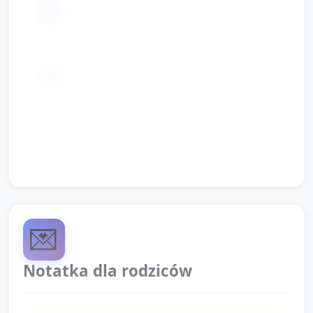
📦
małe miseczki na składniki
📦
serwetki i mokre chusteczki
karty obrazkowe z parami (opcjonalnie,
📦
np. dwa misie)
💌
Notatka dla rodziców