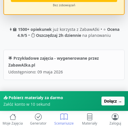
Bez zobowiązań
👩‍🏫
1500+ opiekunek
już korzysta z ZabawAIki • ⭐
Ocena
4.9/5
• ⏱️
Oszczędzaj 2h dziennie
na planowaniu
🌟 Przykładowe zajęcia - wygenerowane przez
ZabawAIka.pl
Udostępniono:
09 maja 2026
📚 Więcej o "
Ogólnopolski Dzień Bliźniąt
"
📥 Pobierz materiały za darmo
Dołącz →
Załóż konto w 10 sekund
🔍 Wszystkie scenariusze
Moje Zajęcia
Generator
Scenariusze
Materiały
Zaloguj