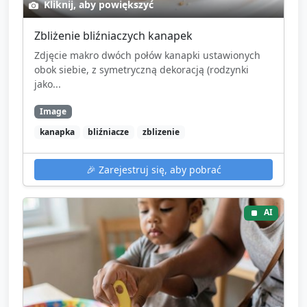
Kliknij, aby powiększyć
Zbliżenie bliźniaczych kanapek
Zdjęcie makro dwóch połów kanapki ustawionych
obok siebie, z symetryczną dekoracją (rodzynki
jako...
Image
kanapka
bliźniacze
zblizenie
🎉
Zarejestruj się, aby pobrać
AI