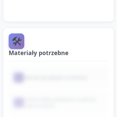
swoich miejsc.
🛠️
Materiały potrzebne
📦
talerzyki (po jednym na dziecko)
kromki chleba podzielone na pół lub
📦
małe kromeczki