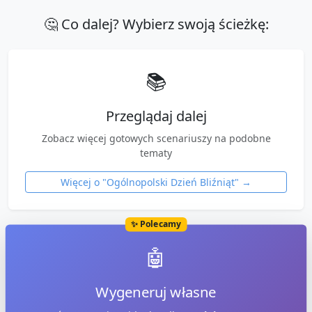
🤔 Co dalej? Wybierz swoją ścieżkę:
📚
Przeglądaj dalej
Zobacz więcej gotowych scenariuszy na podobne
tematy
Więcej o "
Ogólnopolski Dzień Bliźniąt
" →
✨ Polecamy
🤖
Wygeneruj własne