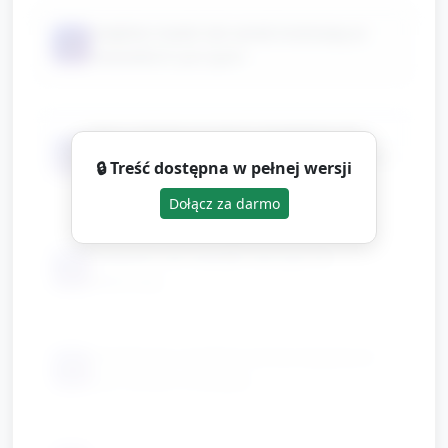
miękkie masło lub serek kremowy w
📦
niewielkich porcjach
dwa rodzaje prostych dodatków do
📦
wyboru (np. plasterki banana i plasterki
🔒 Treść dostępna w pełnej wersji
sera/ogórka)
Dołącz za darmo
rodzynki lub kawałki warzyw do
📦
dekoracji
plastikowe nożyki/rozsmarowywacze
📦
bez ostrych krawędzi