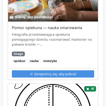
Kliknij, aby powiększyć
Pomoc opiekuna — nauka smarowania
Fotografia przedstawiająca opiekuna
pomagającego dziecku rozsmarować masło/ser na
połowie kromki —...
Image
opiekun
nauka
motoryka
🎉
Zarejestruj się, aby pobrać
AI