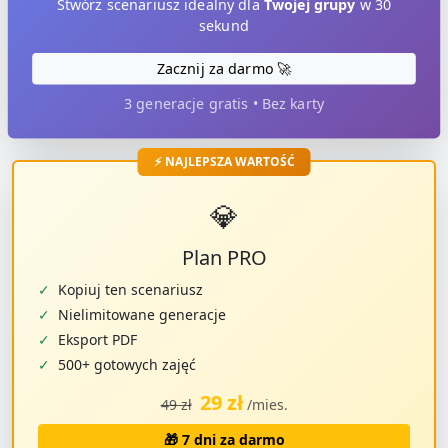
Stwórz scenariusz idealny dla
Twojej grupy
w 30
sekund
Zacznij za darmo 🚀
3 generacje gratis • Bez karty
⚡ NAJLEPSZA WARTOŚĆ
💎
Plan PRO
✓
Kopiuj ten scenariusz
✓
Nielimitowane generacje
✓
Eksport PDF
✓
500+ gotowych zajęć
29 zł
49 zł
/mies.
🎁 7 dni za darmo