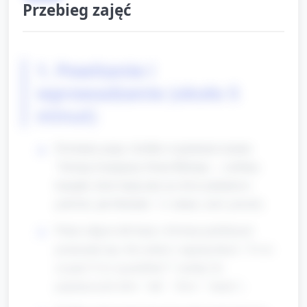
Przebieg zajęć
1. Powitanie i
wprowadzenie (około 5
minut)
Powitanie grupy i krótkie wyjaśnienie tematu:
"Dzisiaj świętujemy Dzień Bliźniąt — zrobimy
kanapki, które będą mieć po dwie jednakowe
połówki, jak bliźniaki." (1 zdanie, mów powoli).
Pokaż zdjęcie lub kartę z dwiema podobnymi
postaciami (np. dwa misie) i zapytaj dzieci: "Co to
za para? Czy są podobne?" (zachęć do
pojedynczych słów: "tak", "dwa", "misiu").