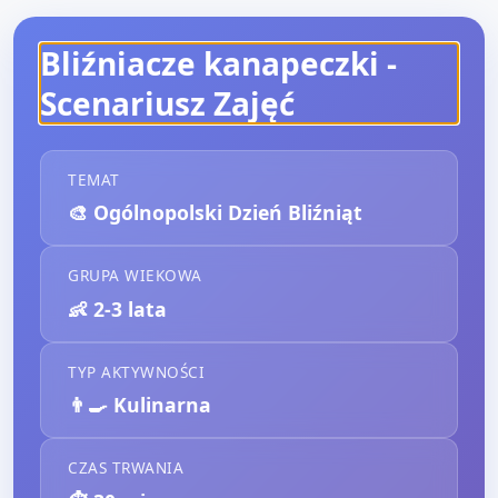
Bliźniacze kanapeczki
-
Scenariusz Zajęć
TEMAT
🎨
Ogólnopolski Dzień Bliźniąt
GRUPA WIEKOWA
👶
2-3 lata
TYP AKTYWNOŚCI
👨‍🍳
Kulinarna
CZAS TRWANIA