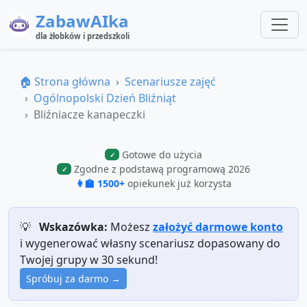
ZabawAIka
dla żłobków i przedszkoli
🏠 Strona główna
Scenariusze zajęć
Ogólnopolski Dzień Bliźniąt
Bliźniacze kanapeczki
Gotowe do użycia
✓
Zgodne z podstawą programową 2026
✓
👩‍🏫 1500+
opiekunek już korzysta
💡
Wskazówka:
Możesz
założyć darmowe konto
i wygenerować własny scenariusz dopasowany do
Twojej grupy w 30 sekund!
Spróbuj za darmo →