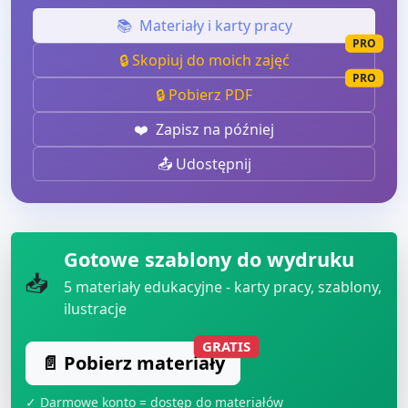
📚
Materiały i karty pracy
PRO
🔒 Skopiuj do moich zajęć
PRO
🔒 Pobierz PDF
❤️
Zapisz na później
📤 Udostępnij
Gotowe szablony do wydruku
📥
5
materiały edukacyjne - karty pracy, szablony,
ilustracje
GRATIS
📄 Pobierz materiały
✓ Darmowe konto = dostęp do materiałów