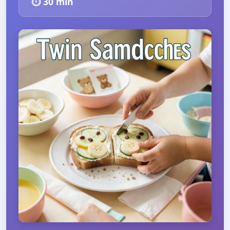
⏱️
30
min