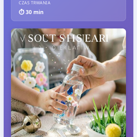
CZAS TRWANIA
⏱️
30
min