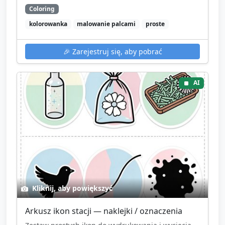
Coloring
kolorowanka
malowanie palcami
proste
🎉
Zarejestruj się, aby pobrać
AI
Kliknij, aby powiększyć
Arkusz ikon stacji — naklejki / oznaczenia