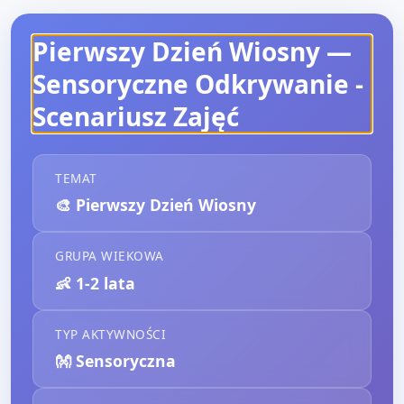
Pierwszy Dzień Wiosny —
Sensoryczne Odkrywanie
-
Scenariusz Zajęć
TEMAT
🎨
Pierwszy Dzień Wiosny
GRUPA WIEKOWA
👶
1-2 lata
TYP AKTYWNOŚCI
👐
Sensoryczna