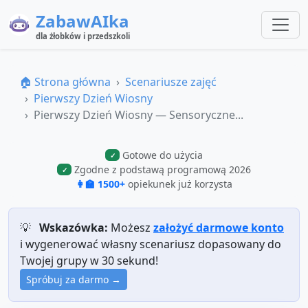
ZabawAIka
dla żłobków i przedszkoli
🏠 Strona główna
Scenariusze zajęć
Pierwszy Dzień Wiosny
Pierwszy Dzień Wiosny — Sensoryczne...
Gotowe do użycia
✓
Zgodne z podstawą programową 2026
✓
👩‍🏫 1500+
opiekunek już korzysta
💡
Wskazówka:
Możesz
założyć darmowe konto
i wygenerować własny scenariusz dopasowany do
Twojej grupy w 30 sekund!
Spróbuj za darmo →