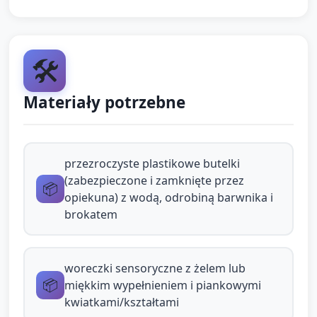
małych pływających elementów.
Dorosły pokazuje: potrząśnij butelką,
obserwuj krople, opowiedz krótkie słowo
🛠️
"deszcz".
Materiały potrzebne
Zachęcaj dziecko do potrząsania, oglądania i
pokazywania palcem ruchu.
Stacja B — Woreczek dotykowy "Kwiatowa
przezroczyste plastikowe butelki
zabawa" (ok. 5 minut)
(zabezpieczone i zamknięte przez
📦
opiekuna) z wodą, odrobiną barwnika i
Podaj woreczek sensoryczny (np.
brokatem
przezroczysty, wypełniony żelem lub
miękkim materiałem) z zatopionymi
piankowymi kwiatkami lub kolorowymi
woreczki sensoryczne z żelem lub
📦
miękkim wypełnieniem i piankowymi
kształtami.
kwiatkami/kształtami
Dzieci naciskają woreczek, przesuwają