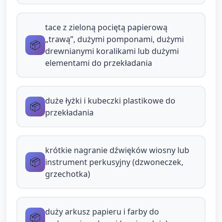
kształty palcem po zewnętrznej stronie.
Nazywaj kolory i kształty prostymi słowami.
tace z zieloną pociętą papierową
„trawą”, dużymi pomponami, dużymi
📦
Zachęć do wskazywania koloru: "Pokaż
drewnianymi koralikami lub dużymi
zielony", "Gdzie kwiatek?" (pomoc przy
elementami do przekładania
wskazywaniu).
Stacja C — Taca "Mały ogródek" do
duże łyżki i kubeczki plastikowe do
przekładania (ok. 5 minut)
📦
przekładania
Przygotuj tacę z miękką, pociętą zieloną
papierową „trawą”, dużymi pomponami,
krótkie nagranie dźwięków wiosny lub
dużymi drewnianymi koralikami lub dużą
📦
instrument perkusyjny (dzwoneczek,
suchą makaronową rurką (duże elementy).
grzechotka)
Dołącz zabawkowe łyżki i kubeczki.
Dzieci przekładają elementy łyżeczką lub
duży arkusz papieru i farby do
📦
ręką, wkładają do kubeczków, odkrywają