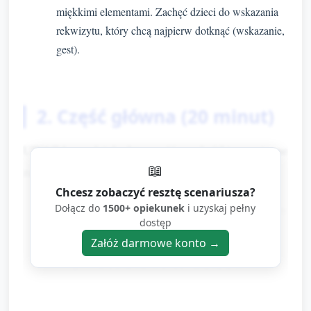
miękkimi elementami. Zachęć dzieci do wskazania
rekwizytu, który chcą najpierw dotknąć (wskazanie,
gest).
2. Część główna (20 minut)
UWAGA: podziel aktywność na krótkie, zmienne
📖
zabawy; każde zadanie trwa ok. 4–6 minut.
Chcesz zobaczyć resztę scenariusza?
Stacja A — Butelki sensoryczne "Wiosenny
Dołącz do
1500+ opiekunek
i uzyskaj pełny
dostęp
deszcz" (ok. 5 minut)
Załóż darmowe konto →
Daj każdemu dziecku zamkniętą przez
opiekuna przezroczystą butelkę wypełnioną
wodą, kroplą barwnika, odrobiną brokatu lub