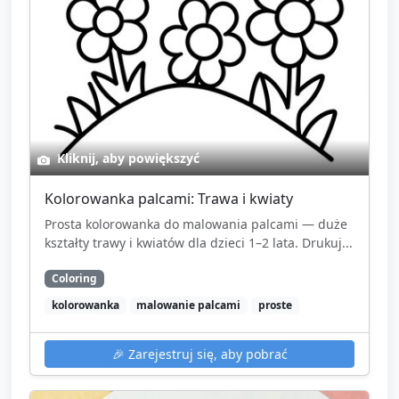
„trawa”) i zachęć dzieci do wskazania tych
elementów lub do powtórzenia prostych słów.
Pożegnanie piosenką (ta sama lub zmieniona
melodia) i pojedyncze słowa pożegnalne dla
każdego dziecka.
Przekaż rodzicom krótką informację (patrz pole
Kliknij, aby powiększyć
parentNote).
Kolorowanka palcami: Trawa i kwiaty
Prosta kolorowanka do malowania palcami — duże
kształty trawy i kwiatów dla dzieci 1–2 lata. Drukuj...
Coloring
kolorowanka
malowanie palcami
proste
🎉
Zarejestruj się, aby pobrać