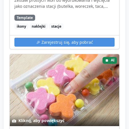
Zestaw prostych ikon do wydrukowania i wycięcia
jako oznaczenia stacji (butelka, woreczek, taca,...
Template
ikony
naklejki
stacje
🎉
Zarejestruj się, aby pobrać
AI
Kliknij, aby powiększyć