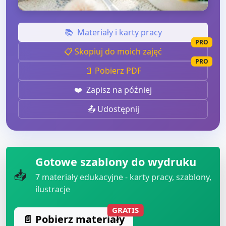
📚
Materiały i karty pracy
PRO
📋 Skopiuj do moich zajęć
PRO
📄 Pobierz PDF
❤️
Zapisz na później
📤 Udostępnij
Gotowe szablony do wydruku
📥
7
materiały edukacyjne - karty pracy, szablony,
ilustracje
GRATIS
📄 Pobierz materiały