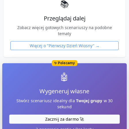
📚
Przeglądaj dalej
Zobacz więcej gotowych scenariuszy na podobne
tematy
Więcej o "
Pierwszy Dzień Wiosny
" →
✨ Polecamy
🤖
Wygeneruj własne
Stwórz scenariusz idealny dla
Twojej grupy
w 30
sekund
Zacznij za darmo 🚀