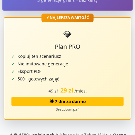
3 generacje gratis • Bez karty
⚡ NAJLEPSZA WARTOŚĆ
💎
Plan PRO
✓
Kopiuj ten scenariusz
✓
Nielimitowane generacje
✓
Eksport PDF
✓
500+ gotowych zajęć
29 zł
49 zł
/mies.
🎁 7 dni za darmo
Bez zobowiązań
👩‍🏫
1500+ opiekunek
już korzysta z ZabawAIki • ⭐
Ocena