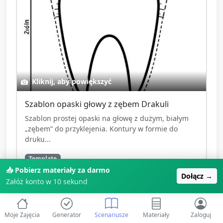
Kliknij, aby powiększyć
Szablon opaski głowy z zębem Drakuli
Szablon prostej opaski na głowę z dużym, białym
„zębem” do przyklejenia. Kontury w formie do
druku...
Template
📥 Pobierz materiały za darmo
szablon
opaska
ząb
Dołącz →
Załóż konto w 10 sekund
🎉
Zarejestruj się, aby pobrać
Moje Zajęcia
Generator
Scenariusze
Materiały
Zaloguj