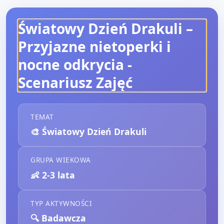
Światowy Dzień Drakuli –
Przyjazne nietoperki i
nocne odkrycia
-
Scenariusz Zajęć
TEMAT
🎨
Światowy Dzień Drakuli
GRUPA WIEKOWA
👶
2-3 lata
TYP AKTYWNOŚCI
🔍
Badawcza