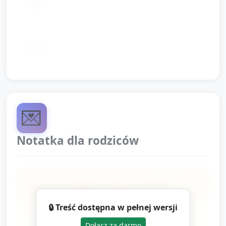
tamburyny) lub improwizowane
kartonowe wycięte „zęby” (biały karton)
📦
przygotowane przez opiekuna
💌
Notatka dla rodziców
Dziś obchodziliśmy „Światowy Dzień
Drakuli” w przyjaznym, badawczym
🔒 Treść dostępna w pełnej wersji
wydaniu. Dzieci odkrywały różnice dzień–
Dołącz za darmo