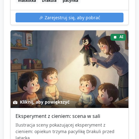
maskotka
Drakula
pacyńka
🎉
Zarejestruj się, aby pobrać
AI
Kliknij, aby powiększyć
Eksperyment z cieniem: scena w sali
Ilustracja sceny pokazującej eksperyment z
cieniem: opiekun trzyma pacyńkę Drakuli przed
latarką,...