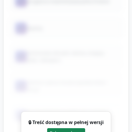
📦
przyjazna maskotka/pacyńka Drakuli
📦
latarka
kartonowe obrazki: słońce, księżyc,
📦
ptak, nietoperz
ciemna i jasna chusta (symbol dnia i
📦
nocy)
koc/tunel/duże pudełka do zrobienia
📦
jaskini
🔒 Treść dostępna w pełnej wersji