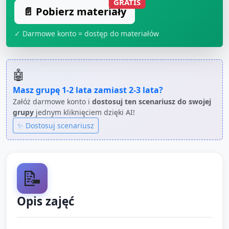
GRATIS
📄 Pobierz materiały
✓ Darmowe konto = dostęp do materiałów
🤖
Masz grupę
1-2 lata
zamiast
2-3 lata
?
Załóż darmowe konto i
dostosuj ten scenariusz do swojej
grupy
jednym kliknięciem dzięki AI!
✨ Dostosuj scenariusz
📝
Opis zajęć