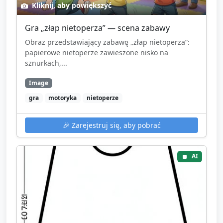
Kliknij, aby powiększyć
Gra „złap nietoperza” — scena zabawy
Obraz przedstawiający zabawę „złap nietoperza”:
papierowe nietoperze zawieszone nisko na
sznurkach,...
Image
gra
motoryka
nietoperze
🎉
Zarejestruj się, aby pobrać
AI