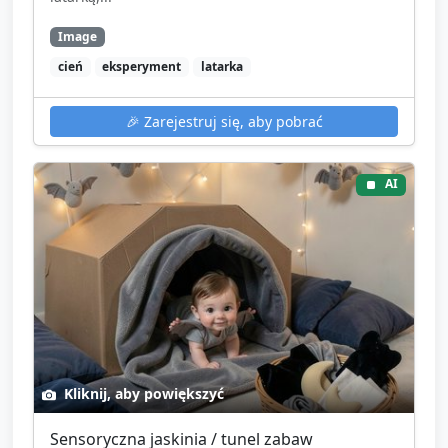
Image
cień
eksperyment
latarka
🎉
Zarejestruj się, aby pobrać
AI
Kliknij, aby powiększyć
Sensoryczna jaskinia / tunel zabaw