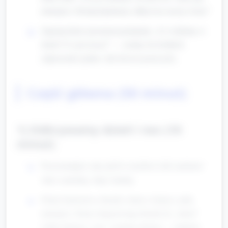
nietoperz. Dzisiaj będziemy odkrywać nocny świat.”
Zapytaj dzieci prostymi pytaniami: „Co widzimy w
dzień? Co jest nocą?” — zachęć do krótkich
odpowiedzi (jedno- lub dwuwyrazowych).
Część główna (50 minut)
1) Odkrywamy dzień i noc (10
minut)
Przyciemnijcie salę (jeśli to możliwe) lub zasłońcie
okno zasłonką; włącz latarkę.
Pokaż kartonowe obrazki: słońce, księżyc, ptak,
nietoperz. Dzieci dopasowują obrazki do „dzień”
(żółta chusta) i „noc” (ciemna chusta) — opiekun