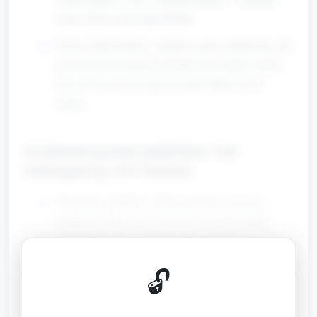
pyta i dzieci nazywają obrazki.
Prosty eksperyment z cieniem: ustaw latarkę tak, aby
powstawał cień pacynki Drakuli na ścianie; pokaż,
jak cień się porusza gdy pacynka zbliża się do
lampy.
2) Sensoryczna jaskinia i lot
nietoperzy (15 minut)
Przygotuj „jaskinię”: niskie przejście z koców i
poduszek (albo tunel z kartonu). Dzieci kolejno
przechodzą przez tunel jak małe nietoperze —
naśladowanie ruchu: ramiona rozszerzone jak
🔓
skrzydła.
Sensoryczny kosz z materiałami „nocnego świata”: