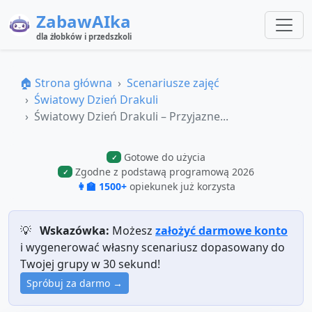
ZabawAIka
dla żłobków i przedszkoli
🏠 Strona główna
Scenariusze zajęć
Światowy Dzień Drakuli
Światowy Dzień Drakuli – Przyjazne...
Gotowe do użycia
✓
Zgodne z podstawą programową 2026
✓
👩‍🏫 1500+
opiekunek już korzysta
💡
Wskazówka:
Możesz
założyć darmowe konto
i wygenerować własny scenariusz dopasowany do
Twojej grupy w 30 sekund!
Spróbuj za darmo →