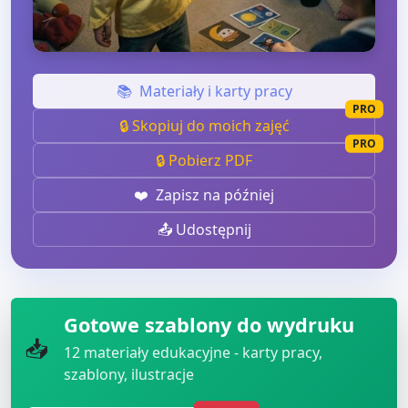
📚
Materiały i karty pracy
PRO
🔒 Skopiuj do moich zajęć
PRO
🔒 Pobierz PDF
❤️
Zapisz na później
📤 Udostępnij
Gotowe szablony do wydruku
📥
12
materiały edukacyjne - karty pracy,
szablony, ilustracje