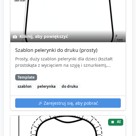
Kliknij, aby powiększyć
Szablon pelerynki do druku (prosty)
Prosty, duży szablon pelerynki dla dzieci (kształt
prostokąta z wycięciem na szyję i sznurkiem),...
Template
szablon
pelerynka
do druku
🎉
Zarejestruj się, aby pobrać
AI