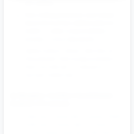
przez opiekuna).
Dzieci ozdabiają pelerynki przy użyciu naklejek,
dużych kolorowych kred, miękkich piankowych
kształtów — zadanie wymaga przyklejania i
pocierania, co ćwiczy małą motorykę.
Opiekun rozmawia z dziećmi: „Jakie kolory ma
Twoja pelerynka? Gdzie trzymają się nietoperze?
Pokaż swój wielki ząb!” — zachęcanie do
nazywania i krótkich zdań.
4) Muzyka i krótka inscenizacja
Drakuli (10 minut)
Zaśpiewajcie prostą piosenkę o przyjaznym Drakuli
(krótki refren powtarzany kilka razy). Ruchy do
piosenki: machanie rękami jak skrzydła, skłony,