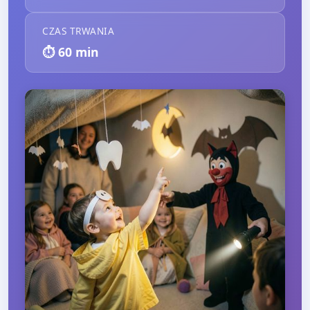
CZAS TRWANIA
⏱️
60
min