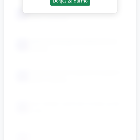
Dołącz za darmo
miękkie tkaniny, pluszowe nietoperze,
📦
lekkie chusteczki
papierowe nietoperze zawieszone na
📦
sznurku
gotowe pelerynki (materiał lub papier) i
📦
opaski na głowę
duże naklejki, piankowe kształty, grube
📦
kredki
instrumenty rytmiczne (grzechotki,
📦