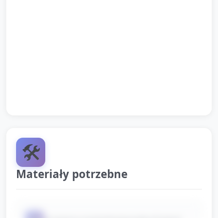
opiekuna jeśli potrzeba).
Krótko podsumuj: „Dziś poznaliśmy noc, nietoperze
i Drakulę. Kto potrafi powiedzieć: noc? księżyc?
nietoperz?” — zachęć do powtarzania.
Pożegnanie piosenką i zaproszenie rodziców po
odbiór z krótką informacją o pracach dzieci.
🛠️
Materiały potrzebne