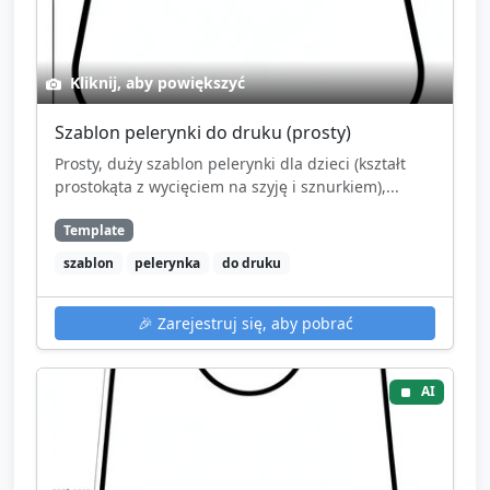
Kliknij, aby powiększyć
Szablon pelerynki do druku (prosty)
Prosty, duży szablon pelerynki dla dzieci (kształt
prostokąta z wycięciem na szyję i sznurkiem),...
Template
szablon
pelerynka
do druku
🎉
Zarejestruj się, aby pobrać
AI