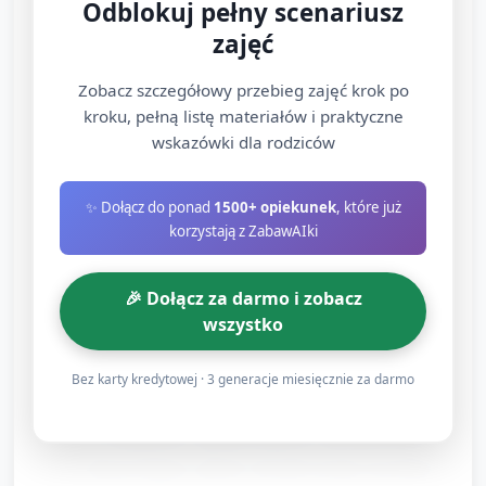
Odblokuj pełny scenariusz
miękkie tkaniny (czarne/szare), pluszowe nietoperze,
zajęć
lekkie chusteczki, kartonowe księżyce. Dzieci
dotykają, chwytają, rozpoznają faktury i nazywają
Zobacz szczegółowy przebieg zajęć krok po
przedmioty.
kroku, pełną listę materiałów i praktyczne
Zabawa „złap nietoperza”: zawieś nisko papierowe
wskazówki dla rodziców
nietoperze na sznurku; dzieci podskakują lub sięgają,
by pobrać nietoperza (ćwiczenie motoryki dużej i
✨ Dołącz do ponad
1500+ opiekunek
, które już
koordynacji).
korzystają z ZabawAIki
3) Twórczy kącik: pelerynka i ząb
🎉 Dołącz za darmo i zobacz
wszystko
Drakuli (15 minut)
Każde dziecko otrzymuje wcześniej przygotowaną,
Bez karty kredytowej · 3 generacje miesięcznie za darmo
prostą pelerynkę (prostokąt z materiału albo papieru
ze sznurkiem) i opaskę na głowę z przykleiwnym
dużym białym „zębem” (kształt wycięty wcześniej