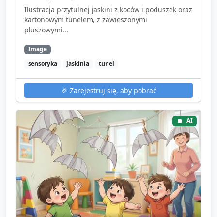
Ilustracja przytulnej jaskini z koców i poduszek oraz
kartonowym tunelem, z zawieszonymi
pluszowymi...
Image
sensoryka
jaskinia
tunel
🎉
Zarejestruj się, aby pobrać
AI