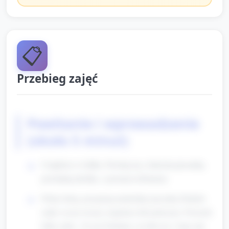
📋
Przebieg zajęć
Powitanie i wprowadzenie
(około 5 minut)
Usiądźcie w kółku. Powitaj się z dziećmi piosenką
powitalną (krótka, z prostym refrenem).
Pokaż dużą, przyjazną maskotkę/ pacynkę Drakuli
(miły wyraz twarzy, kapelusz lub peleryna). Powiedz
kilka zdań: „To jest Drakula, on lubi noc i latać jak