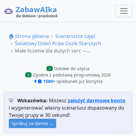
ZabawAIka
dla żłobków i przedszkoli
🏠 Strona główna
Scenariusze zajęć
Światowy Dzień Praw Osób Starszych
Małe liczenie dla dużych serc —...
Gotowe do użycia
✓
Zgodne z podstawą programową 2026
✓
👩‍🏫 1500+
opiekunek już korzysta
💡
Wskazówka:
Możesz
założyć darmowe konto
i wygenerować własny scenariusz dopasowany do
Twojej grupy w 30 sekund!
Spróbuj za darmo →