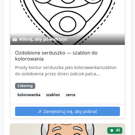
Kliknij, aby powiększyć
Ozdobione serduszko — szablon do
kolorowania
Prosty kontur serduszka jako kolorowanka/szablon
do ozdobienia przez dzieci (odcisk palca,...
Coloring
kolorowanka
szablon
serce
🎉
Zarejestruj się, aby pobrać
AI