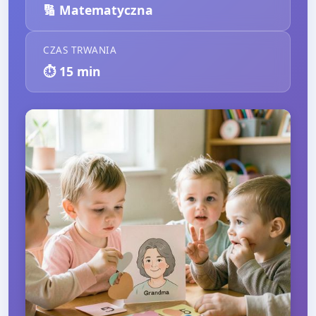
🔢
Matematyczna
CZAS TRWANIA
⏱️
15
min