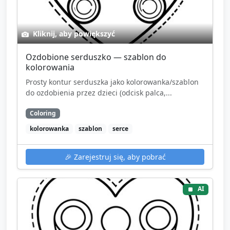
Kliknij, aby powiększyć
Ozdobione serduszko — szablon do
kolorowania
Prosty kontur serduszka jako kolorowanka/szablon
do ozdobienia przez dzieci (odcisk palca,...
Coloring
kolorowanka
szablon
serce
🎉
Zarejestruj się, aby pobrać
AI