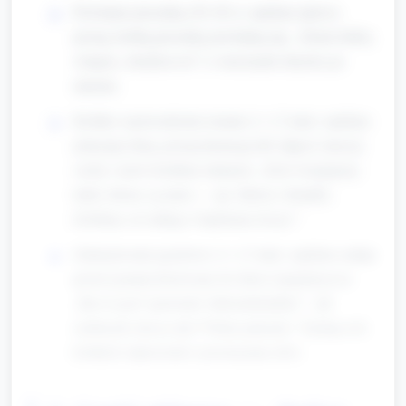
Powitanie piosenką (30–40 s): opiekun śpiewa
prostą, krótką piosenkę powitalną (np. „Dzień dobry,
witajcie, chodźcie tu!”) i wita każde dziecko po
imieniu.
Krótkie wprowadzenie tematu (1–1,5 min): opiekun
pokazuje dużą, prostą ilustrację lub zdjęcie starszej
osoby i mówi krótkim zdaniem: „Dziś świętujemy
ludzi, którzy są starsi — np. babcia i dziadek.
Zrobimy coś miłego i będziemy liczyć.”
Zainicjowanie językowe (1–1,5 min): opiekun zadaje
proste pytania kierowane do dzieci (pojedynczo):
„Kto to jest? (powiedz: babcia/dziadek)”, „Ile
serduszek chcesz dać? Pokaż palcami.” Zachęca do
krótkich odpowiedzi i powtarzania słów.