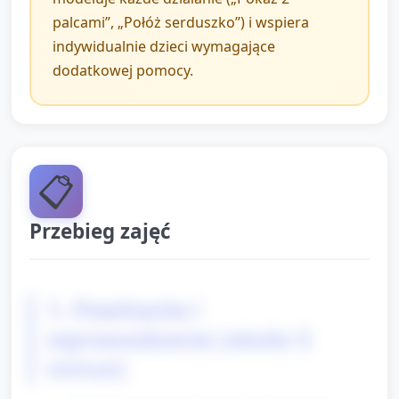
palcami”, „Połóż serduszko”) i wspiera
indywidualnie dzieci wymagające
dodatkowej pomocy.
📋
Przebieg zajęć
1. Powitanie i
wprowadzenie (około 5
minut)