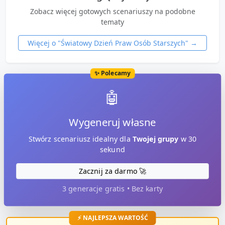
Zobacz więcej gotowych scenariuszy na podobne
tematy
Więcej o "
Światowy Dzień Praw Osób Starszych
" →
✨ Polecamy
🤖
Wygeneruj własne
Stwórz scenariusz idealny dla
Twojej grupy
w 30
sekund
Zacznij za darmo 🚀
3 generacje gratis • Bez karty
⚡ NAJLEPSZA WARTOŚĆ