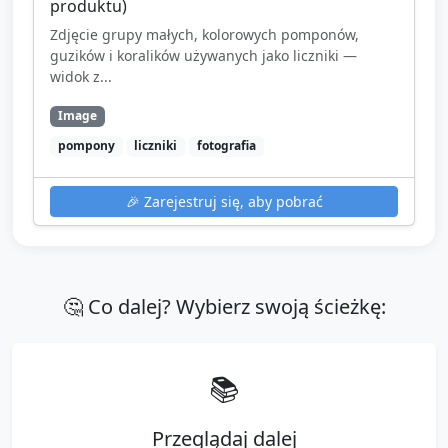
produktu)
Zdjęcie grupy małych, kolorowych pomponów,
guzików i koralików używanych jako liczniki —
widok z...
Image
pompony
liczniki
fotografia
🎉
Zarejestruj się, aby pobrać
🤔 Co dalej? Wybierz swoją ścieżkę:
📚
Przeglądaj dalej