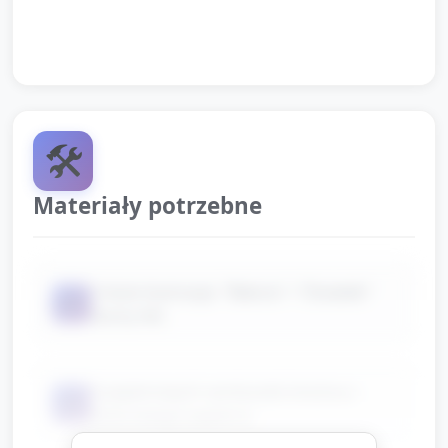
pożegnalną.
🛠️
Materiały potrzebne
2 duże ilustracje: "Babcia" i "Dziadek"
📦
(karty A4)
5 papierowych serduszek (można z
📦
kolorowego papieru)