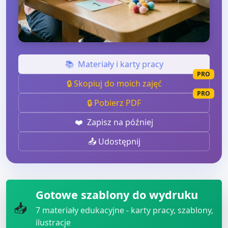
📚
Materiały i karty pracy
PRO
🔒 Skopiuj do moich zajęć
PRO
🔒 Pobierz PDF
❤️
Zapisz na później
📤 Udostępnij
Gotowe szablony do wydruku
📥
7
materiały edukacyjne - karty pracy, szablony,
ilustracje