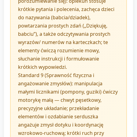
porozumiewanie się): opiekun stosuje
krótkie pytania i polecenia, zachęca dzieci
do nazywania (babcia/dziadek),
powtarzania prostych zdań („Dziękuję,
babciu”), a także odczytywania prostych
wyrazów/ numerów na karteczkach; te
elementy ćwiczą rozumienie mowy,
słuchanie instrukcji i formułowanie
krótkich wypowiedzi.
Standard 9 (Sprawność fizyczna i
angażowanie zmysłów): manipulacja
małymi licznikami (pompony, guziki) ćwiczy
motorykę małą — chwyt pęsetkowy,
precyzyjne układanie; przekładanie
elementów i ozdabianie serduszka
angażuje zmysł dotyku i koordynację
wzrokowo-ruchową; krótki ruch przy