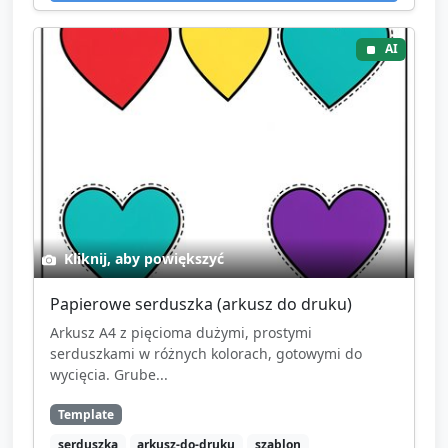
AI
Kliknij, aby powiększyć
Papierowe serduszka (arkusz do druku)
Arkusz A4 z pięcioma dużymi, prostymi
serduszkami w różnych kolorach, gotowymi do
wycięcia. Grube...
Template
serduszka
arkusz-do-druku
szablon