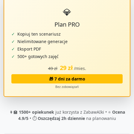
💎
Plan PRO
✓
Kopiuj ten scenariusz
✓
Nielimitowane generacje
✓
Eksport PDF
✓
500+ gotowych zajęć
29 zł
49 zł
/mies.
🎁 7 dni za darmo
Bez zobowiązań
👩‍🏫
1500+ opiekunek
już korzysta z ZabawAIki • ⭐
Ocena
4.9/5
• ⏱️
Oszczędzaj 2h dziennie
na planowaniu