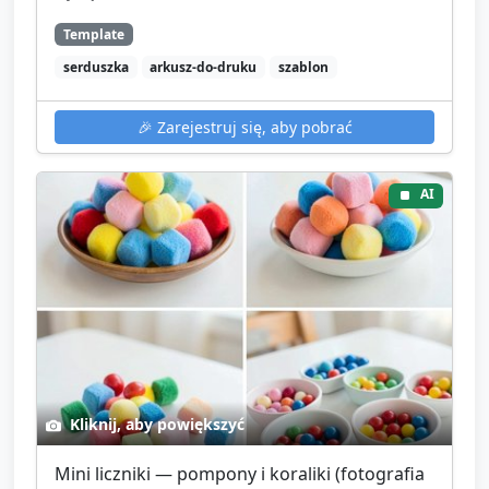
Template
serduszka
arkusz-do-druku
szablon
🎉
Zarejestruj się, aby pobrać
AI
Kliknij, aby powiększyć
Mini liczniki — pompony i koraliki (fotografia