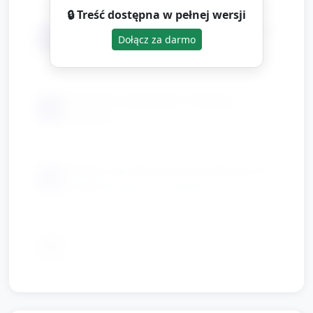
🔒 Treść dostępna w pełnej wersji
małe liczniki: pompony / guziki / koraliki
📦
Dołącz za darmo
/ kostki z materiału (ok. 10–15 szt.)
karteczki z numerami 1–5 (duże,
📦
czytelne)
naklejki lub małe kolorowe kółeczka do
📦
ozdabiania (po 1 na dziecko)
opcjonalnie: płaska miseczka lub
📦
pudełko na liczniki