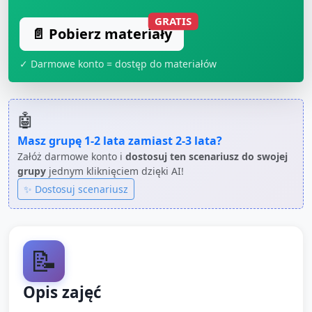
GRATIS
📄 Pobierz materiały
✓ Darmowe konto = dostęp do materiałów
🤖
Masz grupę
1-2 lata
zamiast
2-3 lata
?
Załóż darmowe konto i
dostosuj ten scenariusz do swojej
grupy
jednym kliknięciem dzięki AI!
✨ Dostosuj scenariusz
📝
Opis zajęć