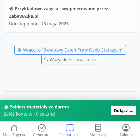
🌟 Przykładowe zajęcia - wygenerowane przez
ZabawAIka.pl
Udostępniono:
15 maja 2026
📚 Więcej o "
Światowy Dzień Praw Osób Starszych
"
🔍 Wszystkie scenariusze
Utworzono:
15 maja 2026, 09:43
📥 Pobierz materiały za darmo
Dołącz →
Zaktualizowano:
15 maja 2026, 11:35
Załóż konto w 10 sekund
Moje Zajęcia
Generator
Scenariusze
Materiały
Zaloguj