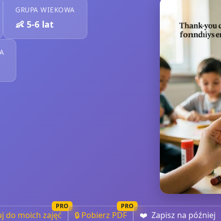
GRUPA WIEKOWA
👶
5-6 lat
A
PRO
PRO
uj do moich zajęć
🔒 Pobierz PDF
❤️
Zapisz na później