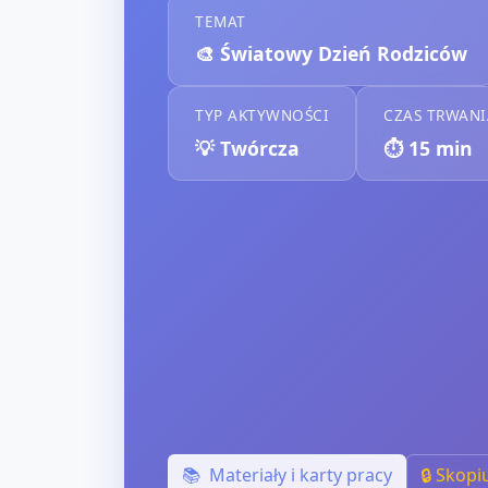
TEMAT
🎨
Światowy Dzień Rodziców
TYP AKTYWNOŚCI
CZAS TRWANI
💡
Twórcza
⏱️
15
min
📚
Materiały i karty pracy
🔒 Skopi