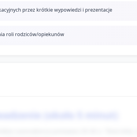
acyjnych przez krótkie wypowiedzi i prezentacje
nia roli rodziców/opiekunów
wadzenie (około 5 minut)
krótkim rymowankowym powitaniem (30–40 s): "Dzień dobry, 