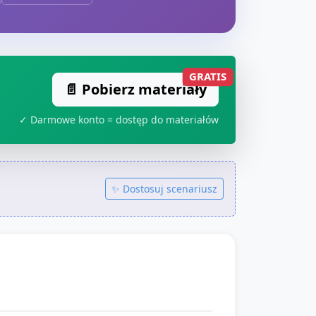
GRATIS
📄 Pobierz materiały
✓ Darmowe konto = dostęp do materiałów
✨ Dostosuj scenariusz