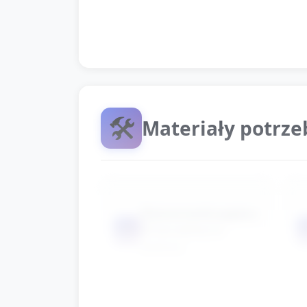
placówki). Podziękuj dzieciom z
🛠️
Materiały potrz
Złożone kartki papieru
📦
A5 (po jednej na
dziecko)