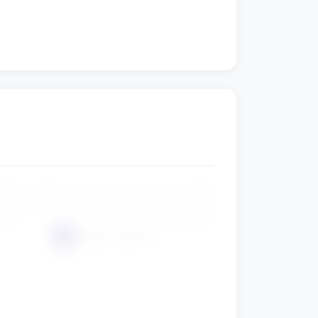
dzia na swoje miejsce.
📦
Klej w sztyfcie