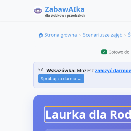
ZabawAIka
dla żłobków i przedszkoli
🏠 Strona główna
Scenariusze zajęć
Ś
Gotowe do 
✓
💡
Wskazówka:
Możesz
założyć darmo
Spróbuj za darmo →
Laurka dla Ro