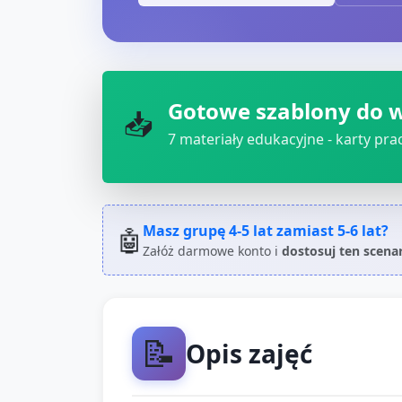
Gotowe szablony do 
📥
7
materiały edukacyjne - karty pracy
Masz grupę
4-5 lat
zamiast
5-6 lat
?
🤖
Załóż darmowe konto i
dostosuj ten scena
📝
Opis zajęć