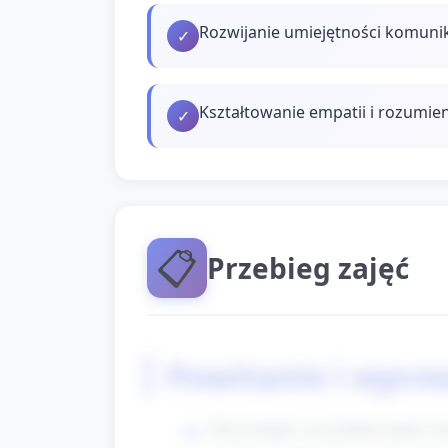
Rozwijanie umiejętności komunik
✓
Kształtowanie empatii i rozumie
✓
📋
Przebieg zajęć
Powitanie i wpro
Przywitanie wszystkich dzieci 