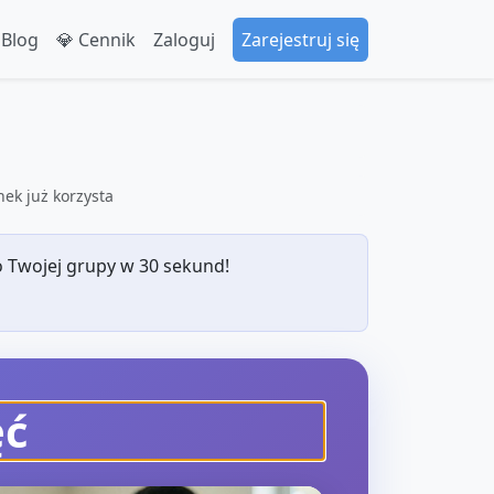
 Blog
💎 Cennik
Zaloguj
Zarejestruj się
ek już korzysta
 Twojej grupy w 30 sekund!
ęć