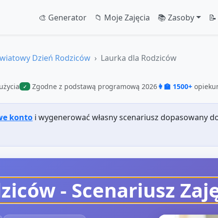
🎨 Generator
📁 Moje Zajęcia
📚 Zasoby
📝
wiatowy Dzień Rodziców
Laurka dla Rodziców
użycia
Zgodne z podstawą programową 2026
👩‍🏫 1500+
opiekun
✓
we konto
i wygenerować własny scenariusz dopasowany do
dziców
- Scenariusz Zaj