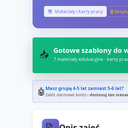
📚
Materiały i karty pracy
🔒 Skopi
Gotowe szablony do 
📥
7
materiały edukacyjne - karty pracy
Masz grupę
4-5 lat
zamiast
5-6 lat
?
🤖
Załóż darmowe konto i
dostosuj ten scena
📝
Opis zajęć