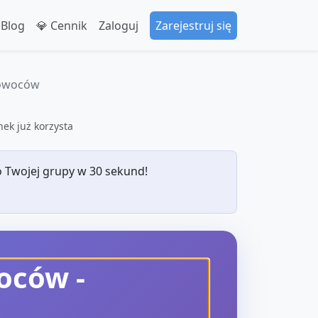
 Blog
💎 Cennik
Zaloguj
Zarejestruj się
 owoców
ek już korzysta
 Twojej grupy w 30 sekund!
woców
-