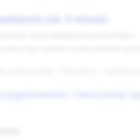
adzenie (ok. 5 minut)
pienie uwagi: "Dzisiaj obchodzimy Światowy Dzień Tapira!".
 ilustrację tapira i opowiada 2–3 krótkie ciekawostki (gdzie 
"Jak wygląda pysk tapira?", "Jaki ma kolor?") – zachęcenie do
rzygotowanie i tworzenie tap
inut)