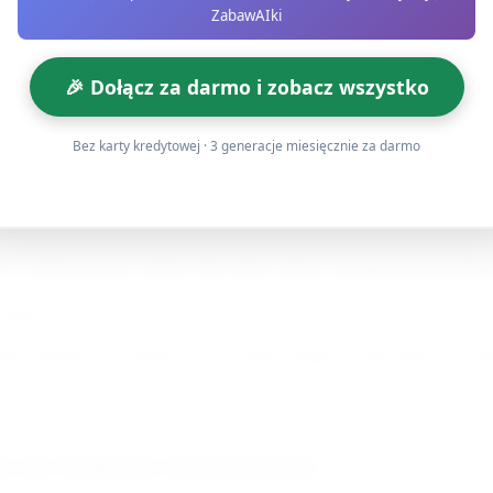
y układają plaster banana lub kawałek ogórka/kromki sera jak
ZabawAIki
🎉 Dołącz za darmo i zobacz wszystko
 z borówek, winogron przeciętych na pół lub rodzynek; małe 
Bez karty kredytowej · 3 generacje miesięcznie za darmo
skawki, kiwi, jabłka lub cienkich pasków sera tworzą łatki/zn
rawki
ę z pokrojonego ogórka lub listka mięty; nauczyciel pomaga 
wrażeń
żde dziecko prezentuje swoje dzieło grupie i opowiada, co uży
e (w trakcie tworzenia)