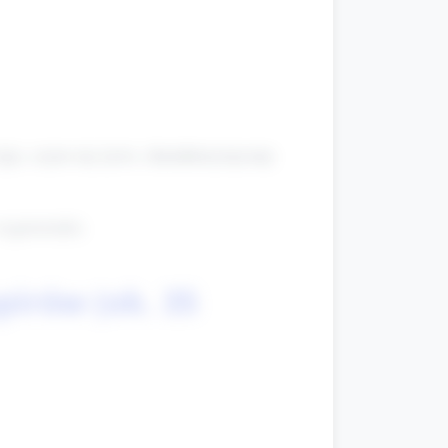
żyje, czym się żywi, charakterystyczny
 wypowiedzi.
irów (ok. 35