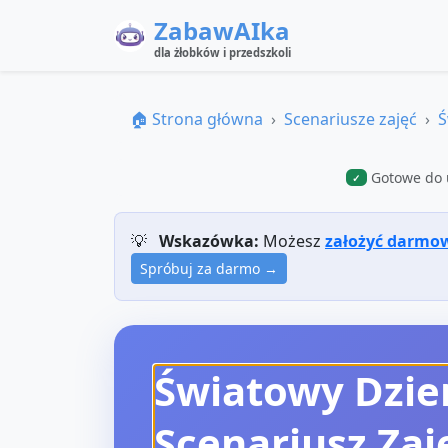
ZabawAIka
dla żłobków i przedszkoli
🏠 Strona główna
Scenariusze zajęć
Ś
Gotowe do 
✓
💡
Wskazówka:
Możesz
założyć darmo
Spróbuj za darmo →
Światowy Dzień
Scenariusz Zaj