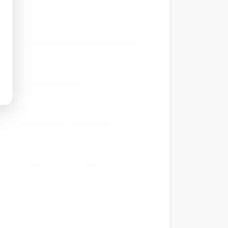
o pysk.
kawałki oliwki/rodzynka jako nozdrza.
aki na grzbiecie tapira.
przy ewentualnych trudnościach.
ło. Następnie dzieci zjadają swoje