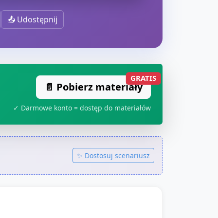
📤 Udostępnij
GRATIS
📄 Pobierz materiały
✓ Darmowe konto = dostęp do materiałów
✨ Dostosuj scenariusz