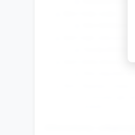
Na przedniej części baz
Krok 4: Oczka i nozdrza
Dzieci dokładają oczka
Krok 5: Łatki i wzory na ciele
Używając plasterków tru
Krok 6: Drobne dekoracje i pop
Dzieci mogą dodać traw
Krok 7: Degustacja i wymiana 
Po stworzeniu tapira ka
przekąski.
Alternatywy i adaptacj