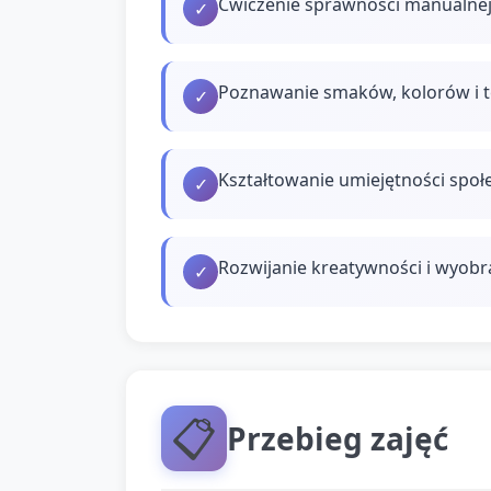
Ćwiczenie sprawności manualnej
✓
Poznawanie smaków, kolorów i te
✓
Kształtowanie umiejętności społ
✓
Rozwijanie kreatywności i wyobr
✓
📋
Przebieg zajęć