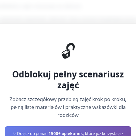
ykładowy tapir stworzony na talerzu).
ustawienie stanowisk: talerzyk, baza (ryżowe krążki/pieczywo
tułki).
smarować bazę, dołożyć pysk, oczka, łatki.
🔓
ok po kroku (ok. 25 minut)
Odblokuj pełny scenariusz
zajęć
bazę: rice cake/krążek chlebka lub kromka chleba.
Zobacz szczegółowy przebieg zajęć krok po kroku,
pełną listę materiałów i praktyczne wskazówki dla
remowym serkiem, hummusem lub masłem owocowym (wersje d
rodziców
✨ Dołącz do ponad
1500+ opiekunek
, które już korzystają z