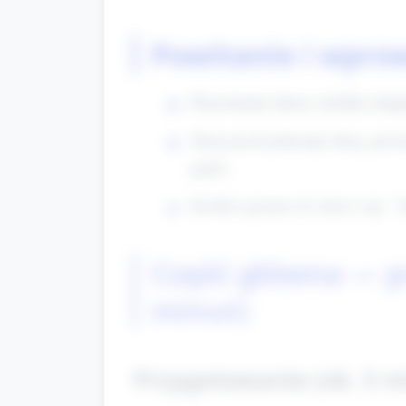
Powitanie i wprow
Przywitanie dzieci, krótkie sku
Nauczyciel pokazuje dużą, prostą
pysk).
Krótkie pytania do dzieci (np. 
Część główna — p
minut)
Przygotowanie (ok. 5 m