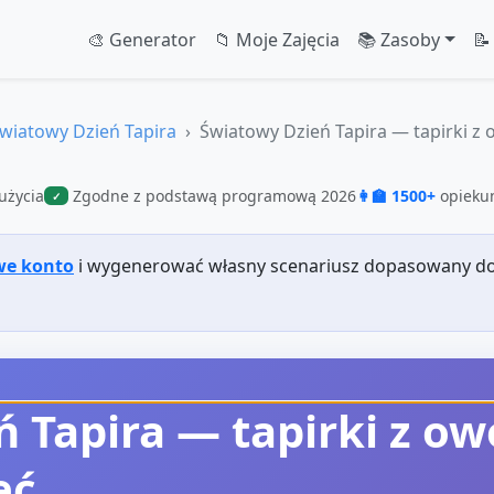
🎨 Generator
📁 Moje Zajęcia
📚 Zasoby
📝
wiatowy Dzień Tapira
Światowy Dzień Tapira — tapirki z
użycia
Zgodne z podstawą programową 2026
👩‍🏫 1500+
opiekun
✓
we konto
i wygenerować własny scenariusz dopasowany do
 Tapira — tapirki z o
ęć