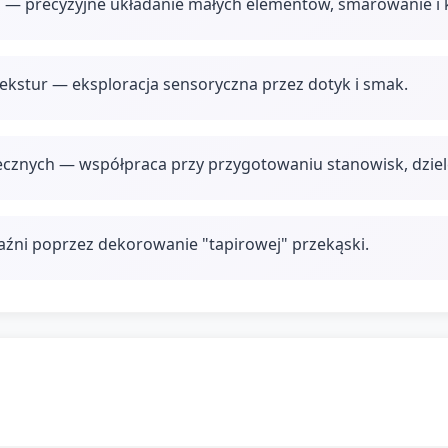
 — precyzyjne układanie małych elementów, smarowanie i 
kstur — eksploracja sensoryczna przez dotyk i smak.
ecznych — współpraca przy przygotowaniu stanowisk, dziel
aźni poprzez dekorowanie "tapirowej" przekąski.