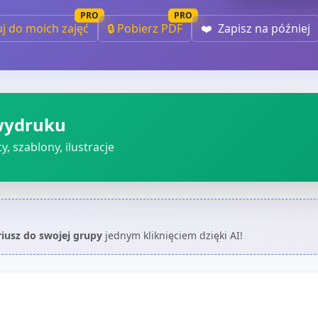
PRO
PRO
uj do moich zajęć
🔒 Pobierz PDF
❤️
Zapisz na później
wydruku
, szablony, ilustracje
riusz do swojej grupy
jednym kliknięciem dzięki AI!