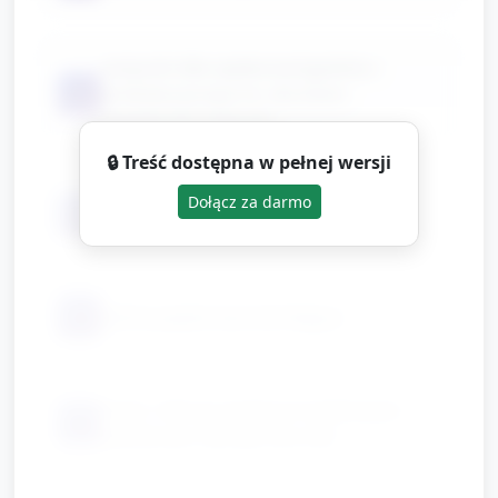
nożyczki (dla opiekuna/zgodnie z
📦
praktyką grupy) i/e. dla dzieci
bezpieczne nożyczki
🔒 Treść dostępna w pełnej wersji
Dołącz za darmo
📦
flamastry, kredki
📦
taśma papierowa lub klejąca
korki, rolki po papierze toaletowym,
📦
plastikowe nakrętki (do kół)