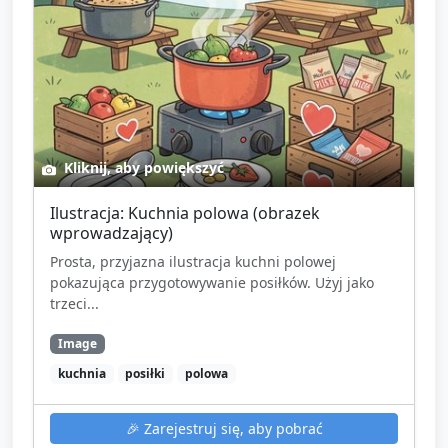
Kliknij, aby powiększyć
Ilustracja: Kuchnia polowa (obrazek
wprowadzający)
Prosta, przyjazna ilustracja kuchni polowej
pokazująca przygotowywanie posiłków. Użyj jako
trzeci...
Image
kuchnia
posiłki
polowa
🎉
Zarejestruj się, aby pobrać