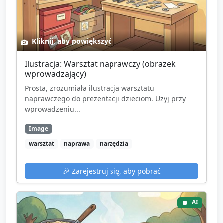
Kliknij, aby powiększyć
Ilustracja: Warsztat naprawczy (obrazek
wprowadzający)
Prosta, zrozumiała ilustracja warsztatu
naprawczego do prezentacji dzieciom. Użyj przy
wprowadzeniu...
Image
warsztat
naprawa
narzędzia
🎉
Zarejestruj się, aby pobrać
AI