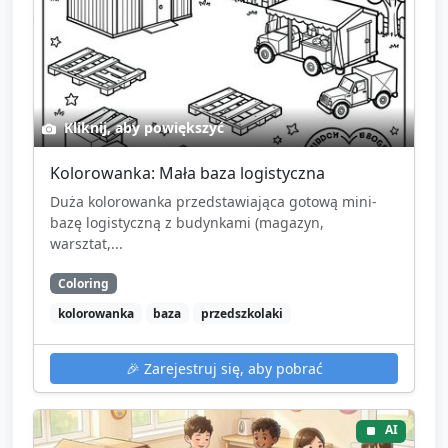
Kliknij, aby powiększyć
Kolorowanka: Mała baza logistyczna
Duża kolorowanka przedstawiająca gotową mini-
bazę logistyczną z budynkami (magazyn,
warsztat,...
Coloring
kolorowanka
baza
przedszkolaki
🎉
Zarejestruj się, aby pobrać
AI