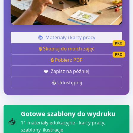
📚
Materiały i karty pracy
PRO
🔒 Skopiuj do moich zajęć
PRO
🔒 Pobierz PDF
❤️
Zapisz na później
📤 Udostępnij
Gotowe szablony do wydruku
📥
11
materiały edukacyjne - karty pracy,
szablony, ilustracje