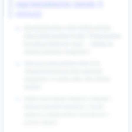
wprowadzenie (około 5
minut)
Zgromadzenie dzieci w kole: krótkie powitanie
(nauczyciel/ka przedstawia temat: "Dzisiaj poznamy,
kto pomaga żołnierzom w pracy — opiekuje się
sprzętem, jedzeniem i transportem").
Aktywacja: proste pytania do dzieci (Czy
widziałyście/eście kiedyś duże samochody
transportowe? Co trzeba zrobić, żeby zabawka
działała?).
Krótkie wprowadzenie obrazkowe: pokazanie 3
ilustracji (samochód transportowy, warsztat
naprawczy, kuchnia polowa) i nazwanie ich w
prostych zdaniach.