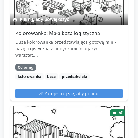
Kliknij, aby powiększyć
Kolorowanka: Mała baza logistyczna
Duża kolorowanka przedstawiająca gotową mini-
bazę logistyczną z budynkami (magazyn,
warsztat,...
Coloring
kolorowanka
baza
przedszkolaki
🎉
Zarejestruj się, aby pobrać
AI