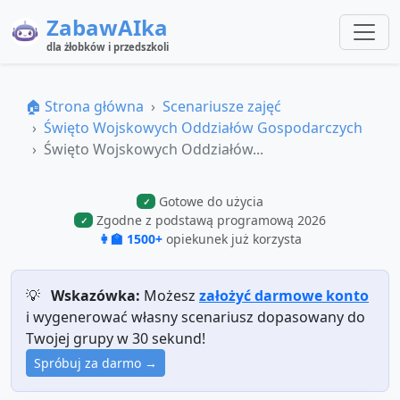
ZabawAIka
dla żłobków i przedszkoli
🏠 Strona główna
Scenariusze zajęć
Święto Wojskowych Oddziałów Gospodarczych
Święto Wojskowych Oddziałów...
Gotowe do użycia
✓
Zgodne z podstawą programową 2026
✓
👩‍🏫 1500+
opiekunek już korzysta
💡
Wskazówka:
Możesz
założyć darmowe konto
i wygenerować własny scenariusz dopasowany do
Twojej grupy w 30 sekund!
Spróbuj za darmo →