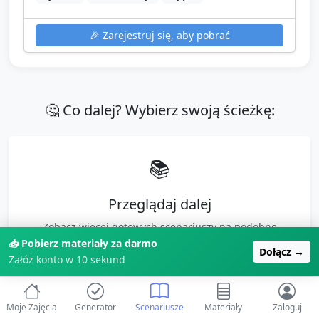
🎉
Zarejestruj się, aby pobrać
🤔 Co dalej? Wybierz swoją ścieżkę:
📚
Przeglądaj dalej
Zobacz więcej gotowych scenariuszy na podobne
tematy
📥 Pobierz materiały za darmo
Dołącz →
Załóż konto w 10 sekund
Więcej o "
Święto Wojskowych Oddziałów
Gospodarczych
" →
Moje Zajęcia
Generator
Scenariusze
Materiały
Zaloguj