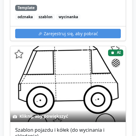
Template
odznaka
szablon
wycinanka
🎉
Zarejestruj się, aby pobrać
AI
Kliknij, aby powiększyć
Szablon pojazdu i kółek (do wycinania i