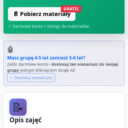
GRATIS
📄 Pobierz materiały
✓ Darmowe konto = dostęp do materiałów
🤖
Masz grupę
4-5 lat
zamiast
5-6 lat
?
Załóż darmowe konto i
dostosuj ten scenariusz do swojej
grupy
jednym kliknięciem dzięki AI!
✨ Dostosuj scenariusz
📝
Opis zajęć