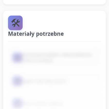
🛠️
Materiały potrzebne
kartonowe pudełka i małe pudełeczka
📦
(różne rozmiary)
📦
papier kolorowy, karton
📦
klej w sztyfcie i płynny