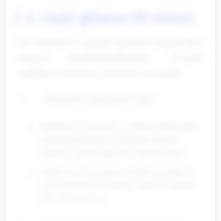
2. Część główna (35 minut)
Cel: tworzenie w grupach mini-bazy logistycznej i
własnych odznak/identyfikatorów; ćwiczenie
współpracy, mówienia i sprawności manualnej.
Przydział ról i planowanie (5 minut)
Podział na 3-4 grupy (po 3–5 dzieci). Każda grupa
wybiera jedną stację do stworzenia: transport,
magazyn, warsztat naprawczy, kuchnia polowa.
Krótkie omówienie planu: co będzie potrzebne do
stacji (pojemnik jako budynek, papierowe pudełka
jako samochody itp.).