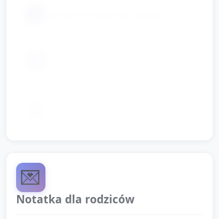
📦
sznurek lub wstążki (do odznak)
naklejki i elementy dekoracyjne
📦
(gwiazdki, paski)
opcjonalnie: gotowe szablony pojazdów
📦
i figur
💌
Notatka dla rodziców