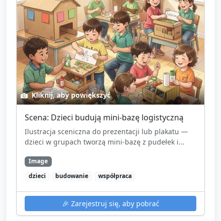
Kliknij, aby powiększyć
Scena: Dzieci budują mini-bazę logistyczną
Ilustracja sceniczna do prezentacji lub plakatu —
dzieci w grupach tworzą mini-bazę z pudełek i...
Image
dzieci
budowanie
współpraca
🎉
Zarejestruj się, aby pobrać