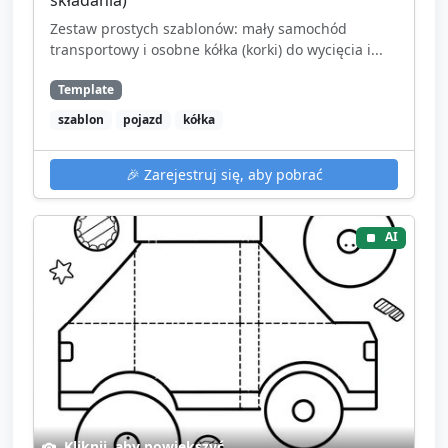
składania)
Zestaw prostych szablonów: mały samochód
transportowy i osobne kółka (korki) do wycięcia i...
Template
szablon
pojazd
kółka
🎉
Zarejestruj się, aby pobrać
AI
Kliknij, aby powiększyć