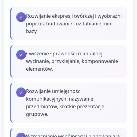
Rozwijanie ekspresji twórczej i wyobraźni
✓
poprzez budowanie i ozdabianie mini-
bazy.
Ćwiczenie sprawności manualnej:
✓
wycinanie, przyklejanie, komponowanie
elementów.
Rozwijanie umiejętności
✓
komunikacyjnych: nazywanie
przedmiotów, krótkie prezentacje
grupowe.
Wzmacnianie współpracy i planowania w