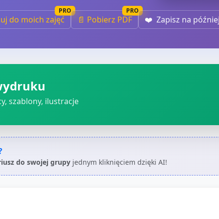
PRO
PRO
iuj do moich zajęć
📄 Pobierz PDF
❤️
Zapisz na późnie
wydruku
, szablony, ilustracje
?
riusz do swojej grupy
jednym kliknięciem dzięki AI!