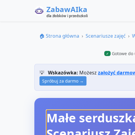
ZabawAIka
dla żłobków i przedszkoli
🏠 Strona główna
Scenariusze zajęć
W
Gotowe do 
✓
💡
Wskazówka:
Możesz
założyć darmo
Spróbuj za darmo →
Małe serduszk
Scenariusz Zaj