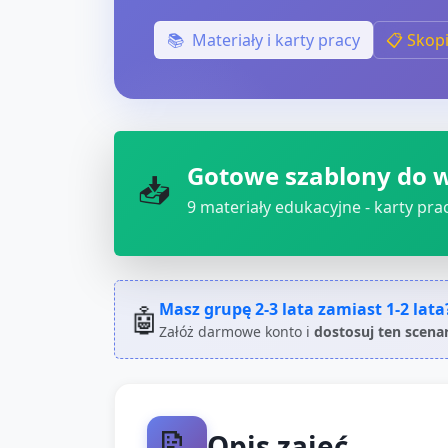
📚
Materiały i karty pracy
📋 Skop
Gotowe szablony do 
📥
9
materiały edukacyjne - karty pracy
Masz grupę
2-3 lata
zamiast
1-2 lata
🤖
Załóż darmowe konto i
dostosuj ten scena
📝
Opis zajęć