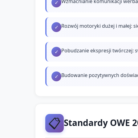
Wzmacnianie komunikacji werbal
✓
Rozwój motoryki dużej i małej: s
✓
Pobudzanie ekspresji twórczej:
✓
Budowanie pozytywnych doświadc
✓
📋
Standardy OWE 