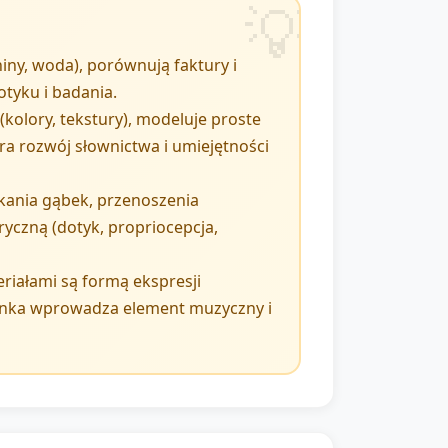
niny, woda), porównują faktury i
tyku i badania.
(kolory, tekstury), modeluje proste
ra rozwój słownictwa i umiejętności
kania gąbek, przenoszenia
yczną (dotyk, propriocepcja,
riałami są formą ekspresji
senka wprowadza element muzyczny i