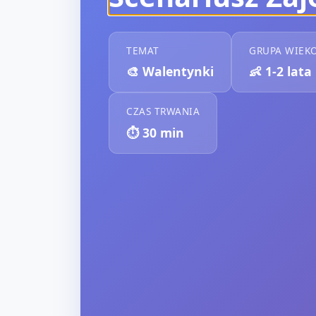
TEMAT
GRUPA WIEK
🎨
Walentynki
👶
1-2 lata
CZAS TRWANIA
⏱️
30
min