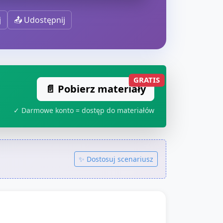
j
📤 Udostępnij
GRATIS
📄 Pobierz materiały
✓ Darmowe konto = dostęp do materiałów
✨ Dostosuj scenariusz