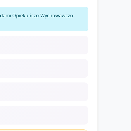
dardami Opiekuńczo-Wychowawczo-