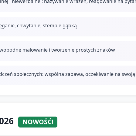
nej i niewerbalnej: nazywanie wrażeń, reagowanie na pyta
ięganie, chwytanie, stemple gąbką
 swobodne malowanie i tworzenie prostych znaków
zeń społecznych: wspólna zabawa, oczekiwanie na swoją 
2026
NOWOŚĆ!