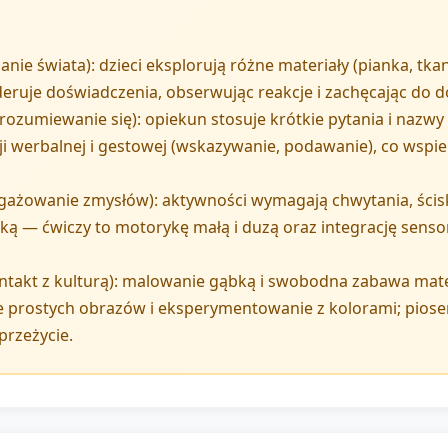
ie świata): dzieci eksplorują różne materiały (pianka, tka
ruje doświadczenia, obserwując reakcje i zachęcając do do
ozumiewanie się): opiekun stosuje krótkie pytania i nazwy 
i werbalnej i gestowej (wskazywanie, podawanie), co wspie
ngażowanie zmysłów): aktywności wymagają chwytania, ścis
ą — ćwiczy to motorykę małą i duzą oraz integrację sensor
ontakt z kulturą): malowanie gąbką i swobodna zabawa mate
nie prostych obrazów i eksperymentowanie z kolorami; pio
przeżycie.