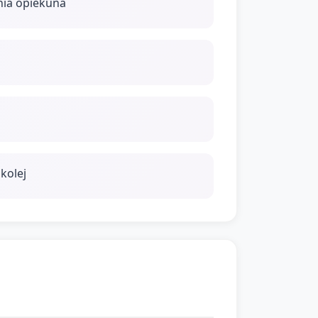
nia opiekuna
kolej