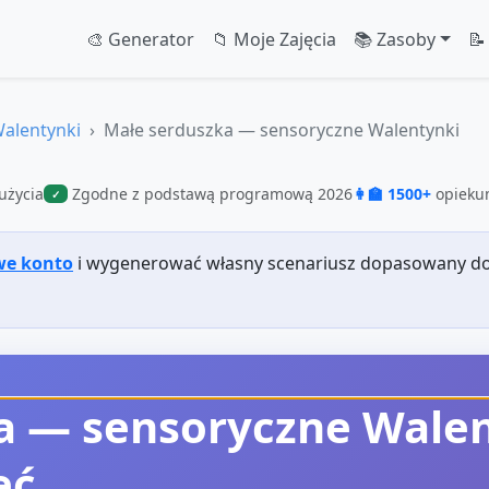
🎨 Generator
📁 Moje Zajęcia
📚 Zasoby
📝
alentynki
Małe serduszka — sensoryczne Walentynki
użycia
Zgodne z podstawą programową 2026
👩‍🏫 1500+
opiekun
✓
we konto
i wygenerować własny scenariusz dopasowany do
a — sensoryczne Wale
ęć