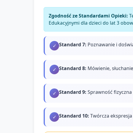
Zgodność ze Standardami Opieki:
Te
Edukacyjnymi dla dzieci do lat 3 obo
Standard
7
:
Poznawanie i doświ
✓
Standard
8
:
Mówienie, słuchanie
✓
Standard
9
:
Sprawność fizyczna 
✓
Standard
10
:
Twórcza ekspresja 
✓