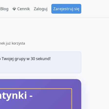
 Blog
💎 Cennik
Zaloguj
Zarejestruj się
ek już korzysta
 Twojej grupy w 30 sekund!
ntynki
-