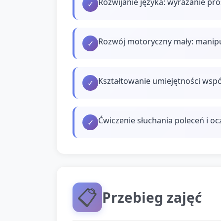
Rozwijanie języka: wyrażanie pro
✓
Rozwój motoryczny mały: manipul
✓
Kształtowanie umiejętności wspó
✓
Ćwiczenie słuchania poleceń i oc
✓
📋
Przebieg zajęć