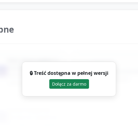
ebne
duży arkusz papieru z
naklejki do
narysowanym dużym
📦
📦
przyklejenia serdusz
🔒 Treść dostępna w pełnej wersji
sercem (miejsce na
lub taśma klejąca
naklejanie)
Dołącz za darmo
prosta muzyka lub
📦
akustyczny sygnał (np.
klasnięcie) do zabawy