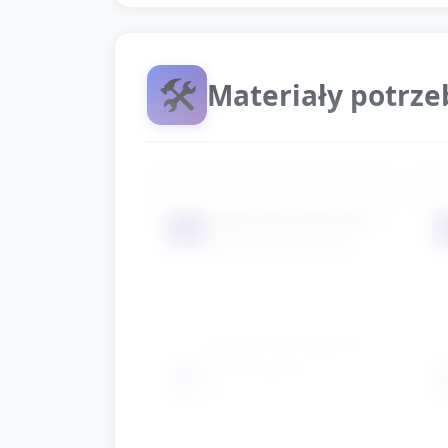
🛠️
Materiały potrz
papierowe serduszka
📦
(wycięte wcześniej)
pudełko lub kapelusz
do losowania
📦
serduszek
(opcjonalnie)