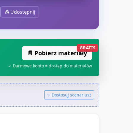
📤 Udostępnij
GRATIS
📄 Pobierz materiały
✓ Darmowe konto = dostęp do materiałów
✨ Dostosuj scenariusz