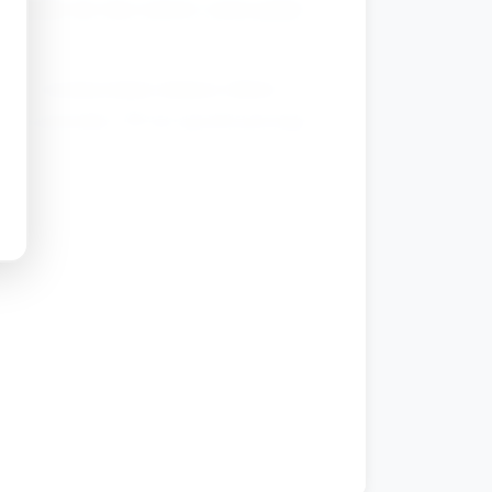
li dziecko nie chce mówić, może podać
usza w wyznaczonym miejscu (dzieci
azie potrzeby). W ten sposób powstaje
ecko wskazało swoje serduszko i
ówienie miłych słów).
ie.