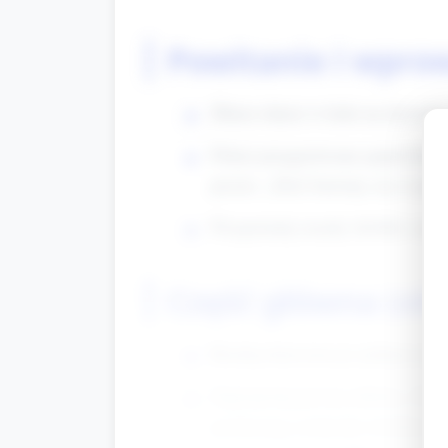
Powitanie i wpro
Zbierz dzieci w kole na dywanie
Pokaż przygotowane papierowe s
prosto: „Dziś bawimy się w prze
Przypomnij zasady (krótko i pro
Część główna (oko
Rozdaj dzieciom po jednym papi
Zaproponuj prostą zabawę „Przek
przekazują serduszko dookoła. K