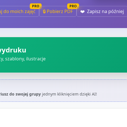
PRO
PRO
uj do moich zajęć
🔒 Pobierz PDF
❤️
Zapisz na później
wydruku
, szablony, ilustracje
riusz do swojej grupy
jednym kliknięciem dzięki AI!