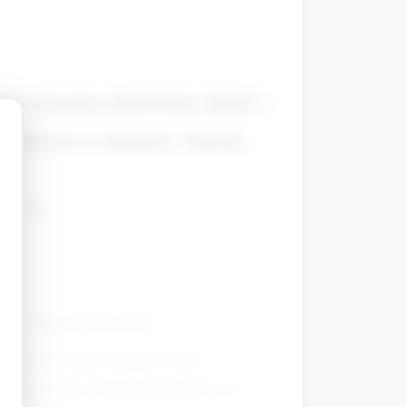
 lub rymowanką („Dzień dobry, [imię]!”).
 (miejscem na naklejanie). Wyjaśnij
y”.
 kolej.
eci kolejno losowały).
 sygnał. Dzieci siedzą w kole i
szko podaje je koledze/koleżance po