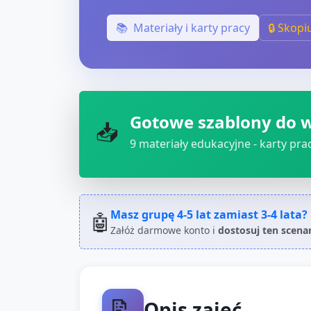
📚
Materiały i karty pracy
🔒 Skopi
Gotowe szablony do 
📥
9
materiały edukacyjne - karty pracy
Masz grupę
4-5 lat
zamiast
3-4 lata
?
🤖
Załóż darmowe konto i
dostosuj ten scena
📝
Opis zajęć