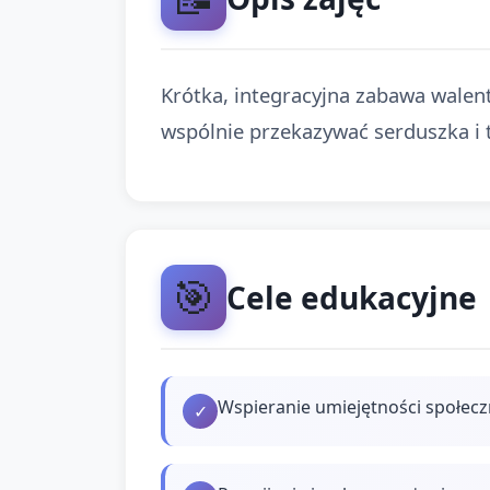
Krótka, integracyjna zabawa walen
wspólnie przekazywać serduszka i 
🎯
Cele edukacyjne
Wspieranie umiejętności społeczn
✓