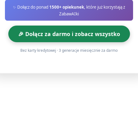
zdanie typu: „Lubię Cię” lub „Jesteś moim przyjacielem”. Jeś
✨ Dołącz do ponad
1500+ opiekunek
, które już korzystają z
ZabawAIki
każde dziecko, by przyłożyło swoje serduszko do dużego ark
lub pomagają sobie kredkami — naklejanie przez opiekuna w r
🎉 Dołącz za darmo i zobacz wszystko
Bez karty kredytowej · 3 generacje miesięcznie za darmo
dsumowanie (około 5 minut)
ym arkuszu z naklejonymi serduszkami. Poproś, by każde dzi
o czuje (np. „radość”, „lubię”).
zabawę i pochwal konkretne zachowania (np. dzielenie się, m
alną lub wspólnym klaśnięciem i pożegnaj dzieci indywidualn