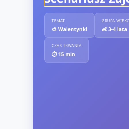
TEMAT
GRUPA WIEK
🎨
Walentynki
👶
3-4 lata
CZAS TRWANIA
⏱️
15
min