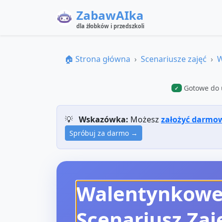
ZabawAIka
dla żłobków i przedszkoli
🏠 Strona główna
Scenariusze zajęć
W
Gotowe do 
✓
💡
Wskazówka:
Możesz
założyć darmo
Spróbuj za darmo →
Walentynkowe 
Scenariusz Zaj