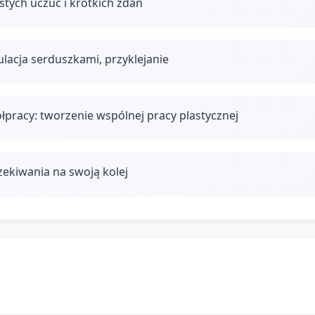
stych uczuć i krótkich zdań
acja serduszkami, przyklejanie
łpracy: tworzenie wspólnej pracy plastycznej
zekiwania na swoją kolej