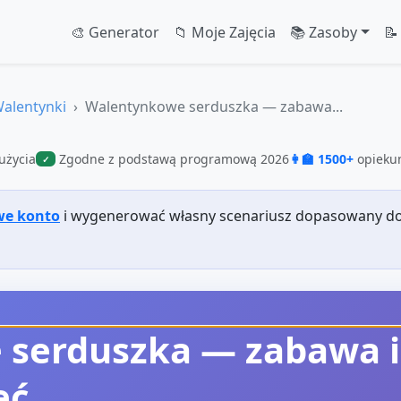
🎨 Generator
📁 Moje Zajęcia
📚 Zasoby
📝
alentynki
Walentynkowe serduszka — zabawa...
użycia
Zgodne z podstawą programową 2026
👩‍🏫 1500+
opiekun
✓
we konto
i wygenerować własny scenariusz dopasowany do
serduszka — zabawa i
ęć