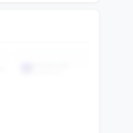
kolorowe kredki
📦
ek
(opcjonalnie)