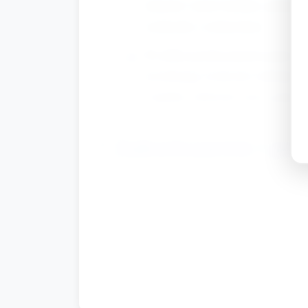
imieniu i mówi krótkie, proste 
serduszko z uśmiechem.
Po kilku przekazaniach poproś 
przyklejają serduszka naklejką 
wspólne, kolorowe serce grupy.
Zakończenie i po
Usiądźcie z dziećmi przy gotow
powiedziało jedno słowo o tym, c
Podziękuj dzieciom za wspólną 
Zakończ krótką piosenką pożegn