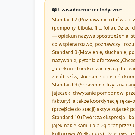
📖 Uzasadnienie metodyczne:
Standard 7 (Poznawanie i doświadcz
(pompony, bibuła, filc, folia). Dzie
— opiekun nazywa spostrzeżenia, sta
co wspiera rozwój poznawczy i roz
Standard 8 (Mówienie, słuchanie, p
nazywanie, pytania ofertowe: „Chcesz
„opiekun–dziecko” zachęcają do re
zasób słów, słuchanie poleceń i ko
Standard 9 (Sprawność fizyczna i a
jajeczek, chwytanie pomponów, przen
faktury), a także koordynację ręka–
(przejście do stacji) aktywizują te
Standard 10 (Twórcza ekspresja i ko
jajek naklejkami i bibułą oraz prze
kulturowy Wielkanocy). Dzieci wyra