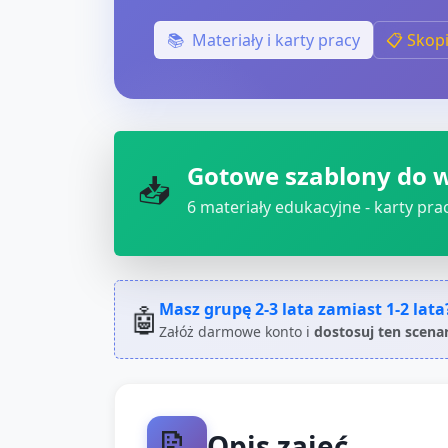
📚
Materiały i karty pracy
📋 Skop
Gotowe szablony do 
📥
6
materiały edukacyjne - karty pracy
Masz grupę
2-3 lata
zamiast
1-2 lata
🤖
Załóż darmowe konto i
dostosuj ten scena
📝
Opis zajęć