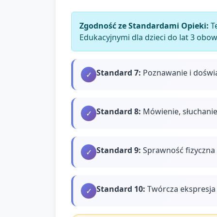
Zgodność ze Standardami Opieki:
Te
Edukacyjnymi dla dzieci do lat 3 obo
Standard
7
:
Poznawanie i doświ
✓
Standard
8
:
Mówienie, słuchanie
✓
Standard
9
:
Sprawność fizyczna 
✓
Standard
10
:
Twórcza ekspresja 
✓