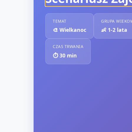
TEMAT
GRUPA WIEKO
🎨
Wielkanoc
👶
1-2 lata
CZAS TRWANIA
⏱️
30
min