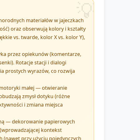
óżnorodnych materiałów w jajeczkach
ość) oraz obserwują kolory i kształty
e vs. twarde, kolor X vs. kolor Y),
ęzyka przez opiekunów (komentarze,
ki). Rotacje stacji i dialogi
a prostych wyrazów, co rozwija
 motoryki małej — otwieranie
pobudzają zmysł dotyku (różne
ktywności i zmiana miejsca
yczną — dekorowanie papierowych
ą (wprowadzającej kontekst
h (nawet przy użyciu pojedynczych