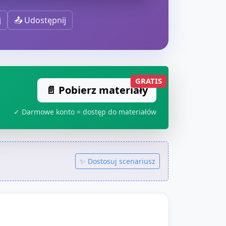
j
📤 Udostępnij
GRATIS
📄 Pobierz materiały
✓ Darmowe konto = dostęp do materiałów
✨ Dostosuj scenariusz