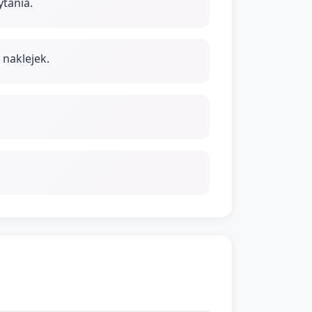
tania.
 naklejek.