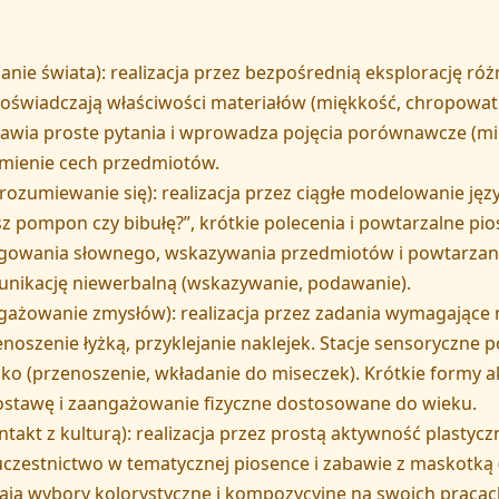
anie świata): realizacja przez bezpośrednią eksplorację r
ci doświadczają właściwości materiałów (miękkość, chropowat
wia proste pytania i wprowadza pojęcia porównawcze (miękki
umienie cech przedmiotów.
orozumiewanie się): realizacja przez ciągłe modelowanie j
 pompon czy bibułę?”, krótkie polecenia i powtarzalne piosen
agowania słownego, wskazywania przedmiotów i powtarzani
munikację niewerbalną (wskazywanie, podawanie).
ngażowanie zmysłów): realizacja przez zadania wymagające
oszenie łyżką, przyklejanie naklejek. Stacje sensoryczne 
oko (przenoszenie, wkładanie do miseczek). Krótkie formy a
ż postawę i zaangażowanie fizyczne dostosowane do wieku.
ntakt z kulturą): realizacja przez prostą aktywność plast
z uczestnictwo w tematycznej piosence i zabawie z maskotk
żają wybory kolorystyczne i kompozycyjne na swoich pracac