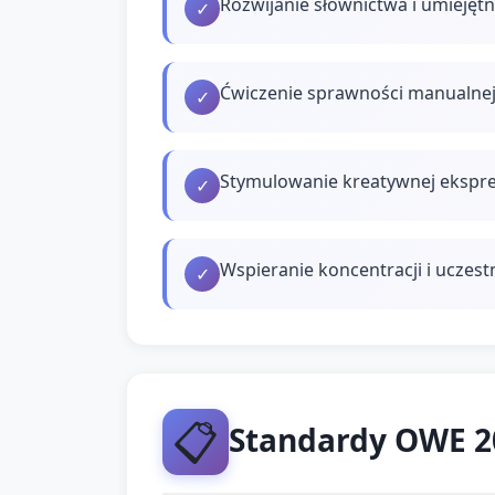
Rozwijanie słownictwa i umiejęt
✓
Ćwiczenie sprawności manualnej: 
✓
Stymulowanie kreatywnej ekspres
✓
Wspieranie koncentracji i uczes
✓
📋
Standardy OWE 