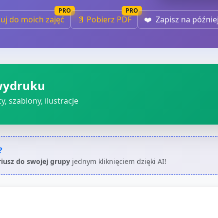
PRO
PRO
iuj do moich zajęć
📄 Pobierz PDF
❤️
Zapisz na późnie
wydruku
, szablony, ilustracje
?
riusz do swojej grupy
jednym kliknięciem dzięki AI!