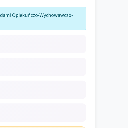
dardami Opiekuńczo-Wychowawczo-