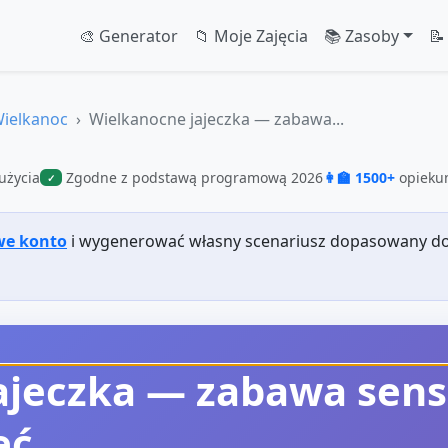
🎨 Generator
📁 Moje Zajęcia
📚 Zasoby
📝
ielkanoc
Wielkanocne jajeczka — zabawa...
użycia
Zgodne z podstawą programową 2026
👩‍🏫 1500+
opiekun
✓
we konto
i wygenerować własny scenariusz dopasowany do
ajeczka — zabawa sen
ęć