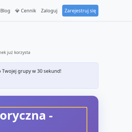
 Blog
💎 Cennik
Zaloguj
Zarejestruj się
ek już korzysta
 Twojej grupy w 30 sekund!
soryczna
-