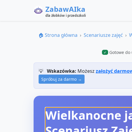
ZabawAIka
dla żłobków i przedszkoli
🏠 Strona główna
Scenariusze zajęć
W
Gotowe do 
✓
💡
Wskazówka:
Możesz
założyć darmo
Spróbuj za darmo →
Wielkanocne j
Scenariusz Zaj