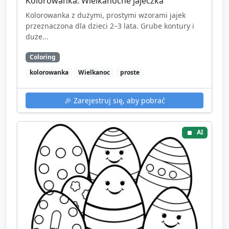
Kolorowanka: Wielkanocne jajeczka
Kolorowanka z dużymi, prostymi wzorami jajek
przeznaczona dla dzieci 2–3 lata. Grube kontury i
duże...
Coloring
kolorowanka
Wielkanoc
proste
🎉
Zarejestruj się, aby pobrać
AI