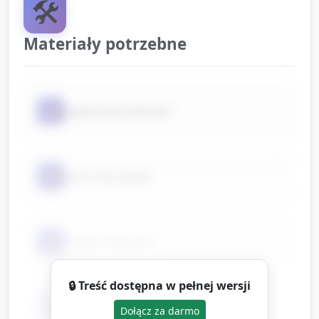
🛠️
Materiały potrzebne
📦
papierowe talerzyki
📦
kolorowy papier
📦
kredki, flamastry
🔒 Treść dostępna w pełnej wersji
📦
klej w sztyfcie
Dołącz za darmo