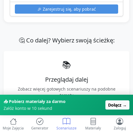
🎉
Zarejestruj się, aby pobrać
🤔 Co dalej? Wybierz swoją ścieżkę:
📚
Przeglądaj dalej
Zobacz więcej gotowych scenariuszy na podobne
tematy
📥 Pobierz materiały za darmo
Dołącz →
Więcej o "
Wielkanoc
" →
Załóż konto w 10 sekund
✨ Polecamy
Moje Zajęcia
Generator
Scenariusze
Materiały
Zaloguj