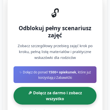
Materiały rozdane na stacjach: papierowe
🔓
talerzyki z przymocowanymi uszami z
kolorowego papieru (króliczki), pomalowane
Odblokuj pełny scenariusz
plastikowe jajka lub papierowe „jajka” z
rysunkami, opaski z kwiatkami z papieru.
zajęć
Dzieci pomagają przyklejać pompony,
Zobacz szczegółowy przebieg zajęć krok po
naklejać paski, rysować kredkami – opiekun
kroku, pełną listę materiałów i praktyczne
pomaga i wykonuje trudniejsze czynności.
wskazówki dla rodziców
Piosenka w tle ułatwia pracę: prosta melodia,
✨ Dołącz do ponad
którą dzieci będą potem śpiewać w
1500+ opiekunek
, które już
korzystają z ZabawAIki
przedstawieniu.
Próby scenek i zabawy dramatyczne (15–18
🎉 Dołącz za darmo i zobacz
minut)
wszystko
Podział na krótkie, powtarzalne scenki: