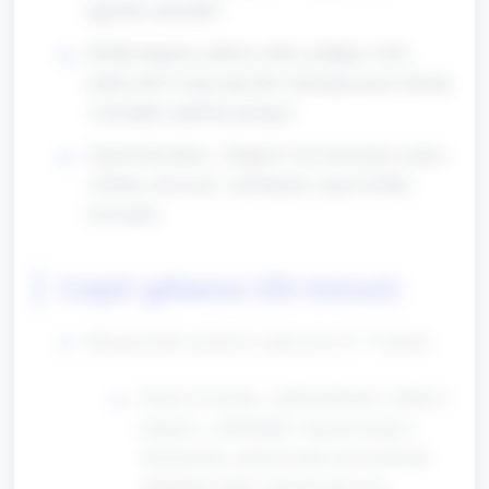
jajeczka i piosenki”.
Krótka krągowa zabawa: dzieci siadają w kole,
każde mówi swoje imię lub wykonuje prosty dźwięk
zwierzątka (opiekun pomaga).
Zapowiedź planu: „Najpierw się rozruszamy, potem
zrobimy rekwizyty i spróbujemy zagrać krótką
historyjkę”.
Część główna (50 minut)
Rozgrzewka ruchowa i głosowa (5–7 minut)
Proste ćwiczenia: „skoki króliczka” (skoki w
miejscu), „chód kurki” (maszerowanie z
klaśnięciem), pokazywanie uszu króliczka
(dotknięcie głowy palcami jak uszy).