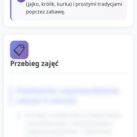
(jajko, królik, kurka) i prostymi tradycjami
poprzez zabawę.
📋
Przebieg zajęć
Powitanie i wprowadzenie
(około 5 minut)
Przywitanie wszystkich dzieci po imieniu, krótkie
wprowadzenie tematu: „Dzisiaj przygotujemy
wielkanocne przedstawienie – będą króliczki,