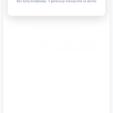
Bez karty kredytowej · 3 generacje miesięcznie za darmo
powitanie (wszyscy machają), spotkanie w
ogrodzie (króliczki skaczą dookoła jajek),
kurka znajduje jajko i stuka dziobem,
jajeczko „toczy się” do domu.
Każda scena ćwiczona jest krótko, z dużą
ilością powtórzeń i prostymi wskazówkami:
kiedy stoimy, kiedy chodzimy, kiedy robimy
dźwięk.
Zachęcanie do improwizacji: dzieci mogą
dopasować gesty do roli (np. króliczek
chowa się za krzakiem – symboliczny ruch
rękami).
Mini-występ/przedstawienie (5–8 minut)
Krótki pokaz dla grupy lub jednej małej