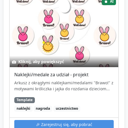
AI
Kliknij, aby powiększyć
Naklejki/medale za udział - projekt
Arkusz z okrągłymi naklejkami/medalami "Brawo!" z
motywami króliczka i jajka do rozdania dzieciom...
Template
naklejki
nagroda
uczestnictwo
🎉
Zarejestruj się, aby pobrać