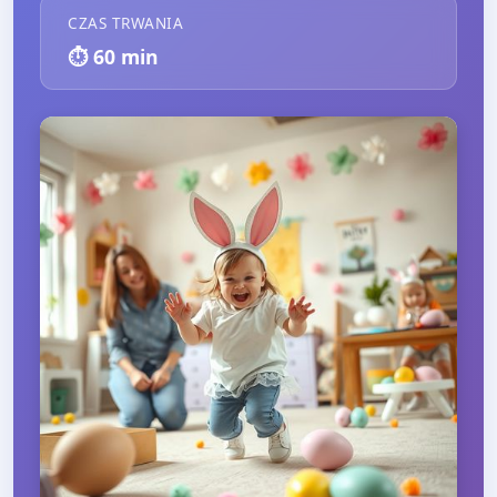
CZAS TRWANIA
⏱️
60
min