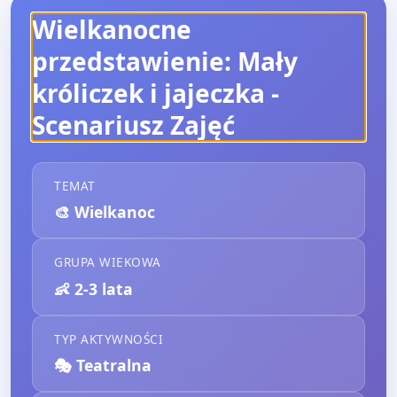
Wielkanocne
przedstawienie: Mały
króliczek i jajeczka
-
Scenariusz Zajęć
TEMAT
🎨
Wielkanoc
GRUPA WIEKOWA
👶
2-3 lata
TYP AKTYWNOŚCI
🎭
Teatralna