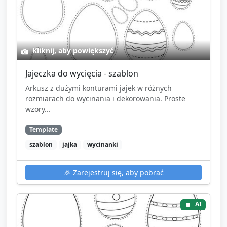
Kliknij, aby powiększyć
Jajeczka do wycięcia - szablon
Arkusz z dużymi konturami jajek w różnych
rozmiarach do wycinania i dekorowania. Proste
wzory...
Template
szablon
jajka
wycinanki
🎉
Zarejestruj się, aby pobrać
AI