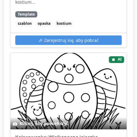
kostium...
Template
szablon
opaska
kostium
🎉
Zarejestruj się, aby pobrać
AI
Kliknij, aby powiększyć