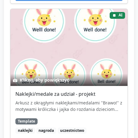
AI
Kliknij, aby powiększyć
Naklejki/medale za udział - projekt
Arkusz z okrągłymi naklejkami/medalami "Brawo!" z
motywami króliczka i jajka do rozdania dzieciom...
Template
naklejki
nagroda
uczestnictwo