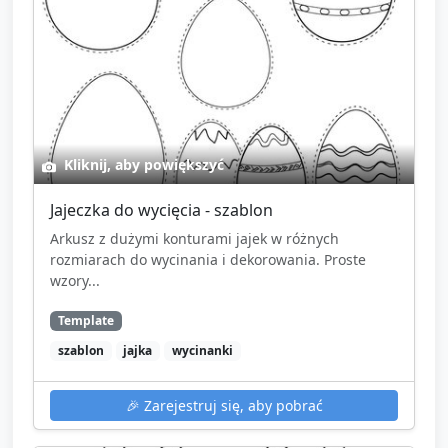
Kliknij, aby powiększyć
Jajeczka do wycięcia - szablon
Arkusz z dużymi konturami jajek w różnych
rozmiarach do wycinania i dekorowania. Proste
wzory...
Template
szablon
jajka
wycinanki
🎉
Zarejestruj się, aby pobrać