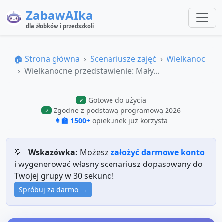
ZabawAIka
dla żłobków i przedszkoli
🏠 Strona główna
Scenariusze zajęć
Wielkanoc
Wielkanocne przedstawienie: Mały...
Gotowe do użycia
✓
Zgodne z podstawą programową 2026
✓
👩‍🏫 1500+
opiekunek już korzysta
💡
Wskazówka:
Możesz
założyć darmowe konto
i wygenerować własny scenariusz dopasowany do
Twojej grupy w 30 sekund!
Spróbuj za darmo →