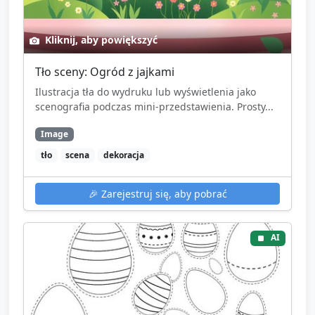
Kliknij, aby powiększyć
Tło sceny: Ogród z jajkami
Ilustracja tła do wydruku lub wyświetlenia jako
scenografia podczas mini-przedstawienia. Prosty...
Image
tło
scena
dekoracja
🎉
Zarejestruj się, aby pobrać
AI