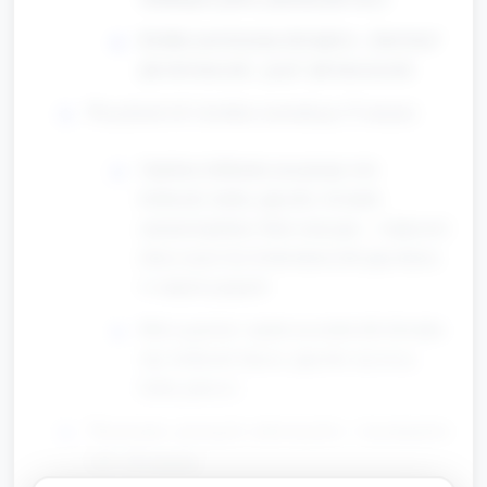
Krótkie powtórzenia dźwięków: „bim-bom”
jak dzwoneczek, „pi-pi” jak kurczaczek.
Przydział ról i krótkie instrukcje (5 minut)
Opiekun delikatnie przypisuje role:
króliczek, kurka, jajeczko, kwiatek,
narrator/opiekun. Role rotacyjne – większość
dzieci może być króliczkiem lub jajeczkiem
w małych grupach.
Role są proste i oparte na ruchu lub dźwięku
(np. króliczek skacze, jajeczko się toczy,
kurka gdacze).
Tworzenie prostych rekwizytów i kostiumów
(15–18 minut)