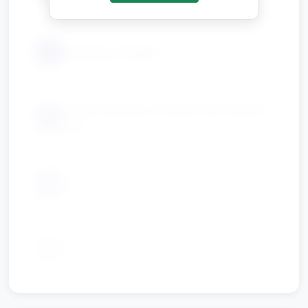
📦
pompony, naklejki
plastikowe jajka lub papierowe wycięte
📦
jajka
📦
wstążki lub opaski materiałowe
głośnik/urządzenie do odtwarzania
📦
krótkich piosenek