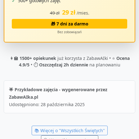
✓
500+ gotowych zajęć
29 zł
49 zł
/mies.
🎁 7 dni za darmo
Bez zobowiązań
👩‍🏫
1500+ opiekunek
już korzysta z ZabawAIki • ⭐
Ocena
4.9/5
• ⏱️
Oszczędzaj 2h dziennie
na planowaniu
🌟 Przykładowe zajęcia - wygenerowane przez
ZabawAIka.pl
Udostępniono:
28 października 2025
📚 Więcej o "
Wszystkich Świętych
"