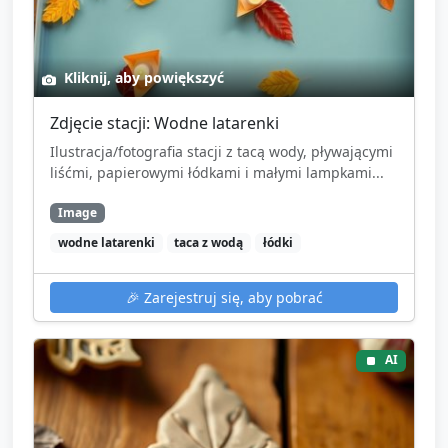
Kliknij, aby powiększyć
Zdjęcie stacji: Wodne latarenki
Ilustracja/fotografia stacji z tacą wody, pływającymi
liśćmi, papierowymi łódkami i małymi lampkami...
Image
wodne latarenki
taca z wodą
łódki
🎉
Zarejestruj się, aby pobrać
AI