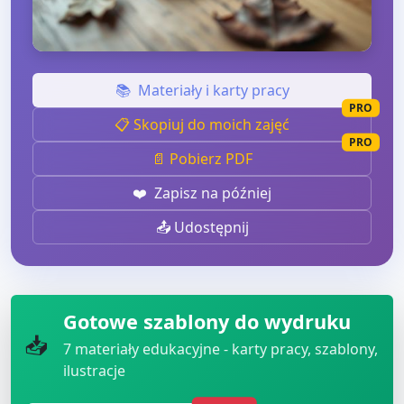
📚
Materiały i karty pracy
PRO
📋 Skopiuj do moich zajęć
PRO
📄 Pobierz PDF
❤️
Zapisz na później
📤 Udostępnij
Gotowe szablony do wydruku
📥
7
materiały edukacyjne - karty pracy, szablony,
ilustracje