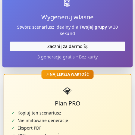
🤖
Wygeneruj własne
Stwórz scenariusz idealny dla
Twojej grupy
w 30
sekund
Zacznij za darmo 🚀
3 generacje gratis • Bez karty
⚡ NAJLEPSZA WARTOŚĆ
💎
Plan PRO
✓
Kopiuj ten scenariusz
✓
Nielimitowane generacje
✓
Eksport PDF