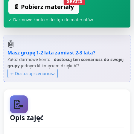
GRATIS
📄 Pobierz materiały
✓ Darmowe konto = dostęp do materiałów
🤖
Masz grupę
1-2 lata
zamiast
2-3 lata
?
Załóż darmowe konto i
dostosuj ten scenariusz do swojej
grupy
jednym kliknięciem dzięki AI!
✨ Dostosuj scenariusz
📝
Opis zajęć