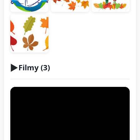
▶️
Filmy (
3
)