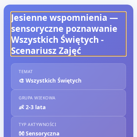
Jesienne wspomnienia —
sensoryczne poznawanie
Wszystkich Świętych
-
Scenariusz Zajęć
TEMAT
🎨
Wszystkich Świętych
GRUPA WIEKOWA
👶
2-3 lata
TYP AKTYWNOŚCI
👐
Sensoryczna