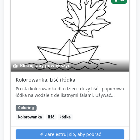
Kliknij, aby powiększyć
Kolorowanka: Liść i łódka
Prosta kolorowanka dla dzieci: duży liść i papierowa
łódka na wodzie z delikatnymi falami. Używać...
Coloring
kolorowanka
liść
łódka
🎉
Zarejestruj się, aby pobrać