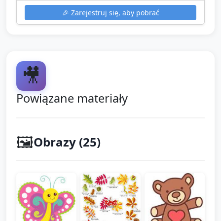
🎉
Zarejestruj się, aby pobrać
🎥
Powiązane materiały
🖼️
Obrazy (
25
)