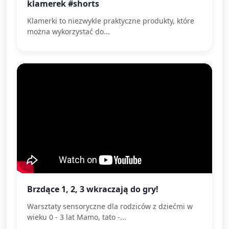
klamerek #shorts
Klamerki to niezwykle praktyczne produkty, które
można wykorzystać do...
Brzdące 1, 2, 3 wkraczają do gry!
Warsztaty sensoryczne dla rodziców z dziećmi w
wieku 0 - 3 lat Mamo, tato -...