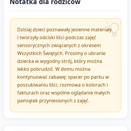
Notatka dla rodziców
Usiądźcie ponownie w kole. Poproś każde dziecko,
by pokazało jedną rzecz, którą najbardziej
zapamiętało (liść, odcisk, pływająca łódka).
Dzisiaj dzieci poznawały jesienne materiały
i tworzyły odciski liści podczas zajęć
Krótkie podsumowanie słowami opiekuna: „Dzisiaj
sensorycznych związanych z okresem
poznaliśmy różne dźwięki i faktury jesieni.
Wszystkich Świętych. Prosimy o ubranie
Pamiętamy i jesteśmy spokojni.”
dziecka w wygodny strój, który można
Pożegnanie: prosty wierszyk lub krótka piosenka
lekko pobrudzić. W domu można
uspokajająca („Pa, pa liściom, pa, pa dniom”). Daj
kontynuować zabawę: spacer po parku w
dzieciom drobny pamiątkowy odcisk liścia z
poszukiwaniu liści, rozmowa o kolorach i
plasteliny do zabrania do domu.
fakturach oraz wspólne oglądanie małych
pamiątek przyniesionych z zajęć.