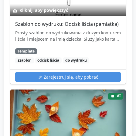
Kliknij, aby powiększyć
Szablon do wydruku: Odcisk liścia (pamiątka)
Prosty szablon do wydrukowania z dużym konturem
liścia i miejscem na imię dziecka. Służy jako karta...
Template
szablon
odcisk liścia
do wydruku
🎉
Zarejestruj się, aby pobrać
AI