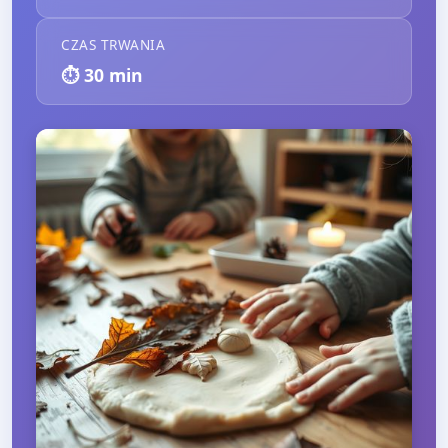
CZAS TRWANIA
⏱️
30
min