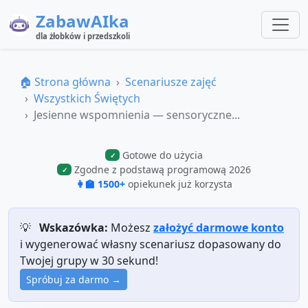
ZabawAIka
dla żłobków i przedszkoli
🏠 Strona główna
Scenariusze zajęć
Wszystkich Świętych
Jesienne wspomnienia — sensoryczne...
Gotowe do użycia
✓
Zgodne z podstawą programową 2026
✓
👩‍🏫 1500+
opiekunek już korzysta
💡
Wskazówka:
Możesz
założyć darmowe konto
i wygenerować własny scenariusz dopasowany do
Twojej grupy w 30 sekund!
Spróbuj za darmo →