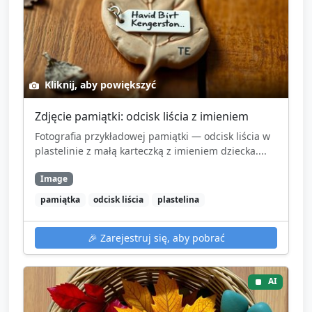
Kliknij, aby powiększyć
Zdjęcie pamiątki: odcisk liścia z imieniem
Fotografia przykładowej pamiątki — odcisk liścia w
plastelinie z małą karteczką z imieniem dziecka....
Image
pamiątka
odcisk liścia
plastelina
🎉
Zarejestruj się, aby pobrać
AI