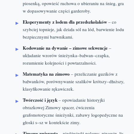
piosenką, opowieść ruchowa o ubieraniu na śnieg, gra
w dopasowywanie części garderoby.
Eksperymenty z lodem dla przedszkolaków
– co
szybciej topnieje, jak działa sól na lód, barwienie lodu
bezpiecznymi barwnikami.
Kodowanie na dywanie – zimowe sekwencje
–
układanie wzorów śnieżynka–bałwan–czapka,
rozumienie kolejności i powtarzalności.
Matematyka na zimowo
– przeliczanie guzików z
bałwanków, porównywanie szalików krótszy–dłuższy,
klasyfikowanie rękawiczek.
Twórczość i język
– opowiadanie historyjki
obrazkowej Zimowy spacer, ćwiczenia
grafomotoryczne śnieżynki, zabawy logopedyczne na
głoski s–sz w kontekście zimy.
Zimowe zwierzęta
– niedźwiedź polarny, pingwin, lis