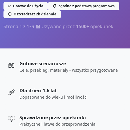
✅
Gotowe do użycia
📋
Zgodne z podstawą programową
⏱️
Oszczędzasz 2h dziennie
Strona
1
z
1
•
👩‍🏫 Używane przez
1500+
opiekunek
📖
Gotowe scenariusze
Cele, przebieg, materiały - wszystko przygotowane
👶
Dla dzieci 1-6 lat
Dopasowane do wieku i możliwości
💡
Sprawdzone przez opiekunki
Praktyczne i łatwe do przeprowadzenia