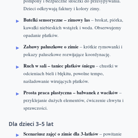
pompony i bezpieczne słoiczki do przesypywania.
Dzieci odkrywają faktury i kolory zimy.
Butelki sensoryczne – zimowy las
– brokat, piórka,
kawałki niebieskich wstążek i woda. Obserwujemy
opadanie płatków.
Zabawy paluszkowe o zimie
– krótkie rymowanki i
pokazy paluszkowe rozwijające koordynację.
Ruch w sali – taniec płatków śniegu
– chustki w
odcieniach bieli i błękitu, powolne tempo,
naśladowanie wirujących płatków.
Prosta praca plastyczna – bałwanek z wacików
–
przyklejanie dużych elementów, ćwiczenie chwytu i
sprawczości.
Dla dzieci 3–5 lat
Scenariusz zajęć o zimie dla 3-latków
– powitanie