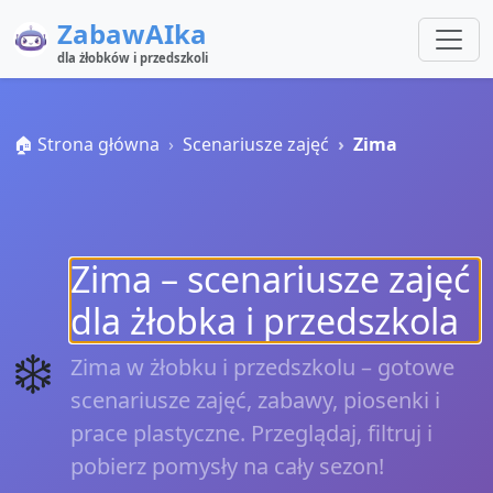
ZabawAIka
dla żłobków i przedszkoli
🏠 Strona główna
Scenariusze zajęć
Zima
Zima – scenariusze zajęć
dla żłobka i przedszkola
❄️
Zima w żłobku i przedszkolu – gotowe
scenariusze zajęć, zabawy, piosenki i
prace plastyczne. Przeglądaj, filtruj i
pobierz pomysły na cały sezon!