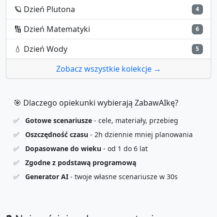
🪐
Dzień Plutona
4
🔢
Dzień Matematyki
6
💧
Dzień Wody
5
Zobacz wszystkie kolekcje →
🎯 Dlaczego opiekunki wybierają ZabawAIkę?
✅
Gotowe scenariusze
- cele, materiały, przebieg
✅
Oszczędność czasu
- 2h dziennie mniej planowania
✅
Dopasowane do wieku
- od 1 do 6 lat
✅
Zgodne z podstawą programową
✅
Generator AI
- twoje własne scenariusze w 30s