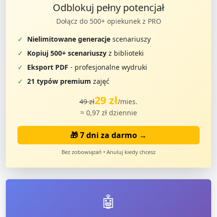
Odblokuj pełny potencjał
Dołącz do 500+ opiekunek z PRO
✓
Nielimitowane generacje
scenariuszy
✓
Kopiuj 500+ scenariuszy
z biblioteki
✓
Eksport PDF
- profesjonalne wydruki
✓
21 typów premium
zajęć
29 zł
49 zł
/mies.
≈ 0,97 zł dziennie
🎁 7 dni za darmo →
Bez zobowiązań • Anuluj kiedy chcesz
🤖