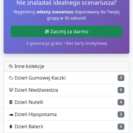
Nie znalazłaś idealnego scenariusza?
Wygeneruj
własny scenariusz
dopasowany do Twojej
grupy w 30 sekund!
🎁 Zacznij za darmo
3 generacje gratis • Bez karty kredytowej
📂 Inne kolekcje
🦆
Dzień Gumowej Kaczki
3
🐻
Dzień Niedźwiedzia
5
🍫
Dzień Nutelli
4
🦛
Dzień Hipopotama
3
🔋
Dzień Baterii
3