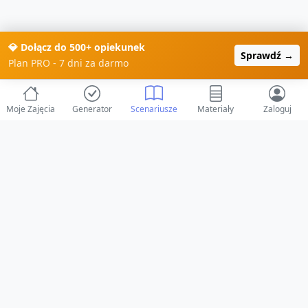
💎 Dołącz do 500+ opiekunek
Sprawdź →
Plan PRO - 7 dni za darmo
Moje Zajęcia
Generator
Scenariusze
Materiały
Zaloguj
© 2025 ZabawAIka.pl - Generator zajęć dla żłobka
Stworzone z ❤️ dla opiekunów i dzieci
Obserwuj nas na Facebooku!