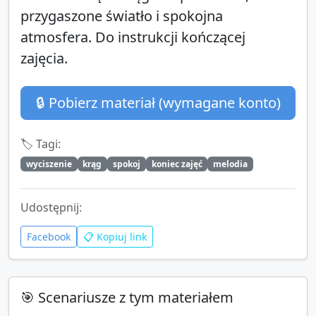
przygaszone światło i spokojna
atmosfera. Do instrukcji kończącej
zajęcia.
🔒 Pobierz materiał (wymagane konto)
🏷️ Tagi:
wyciszenie
krąg
spokoj
koniec zajęć
melodia
Udostępnij:
Facebook
📋 Kopiuj link
🎯 Scenariusze z tym materiałem