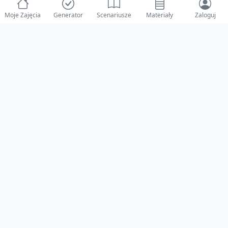
Moje Zajęcia
Generator
Scenariusze
Materiały
Zaloguj
© 2025 ZabawAIka.pl - Generator zajęć dla żłobka
Stworzone z ❤️ dla opiekunów i dzieci
Obserwuj nas na Facebooku!
Przejdź do Facebook