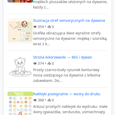
miękkich pluszaków ułożonych na dywanie,
każdy z...
Ilustracja stref sensorycznych na dywanie
👁️
354
• 📥
0
Grafika obrazująca dwie wyraźne strefy
sensoryczne na dywanie: miękką i szorstką,
wraz z k...
Strona kolorowanki — Miś i dywan
👁️
374
• 📥
0
Prosty czarno-biały rysunek konturowy
misia siedzącego na dywanie z kilkoma
zabawkami. Do...
Naklejki pożegnalne — wzory do druku
👁️
368
• 📥
0
Arkusz prostych naklejek do wydruku: małe
ikony (gwiazdka, serduszko, uśmiechnięty