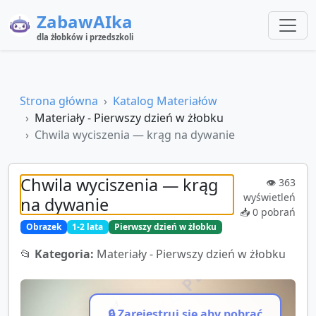
ZabawAIka
dla żłobków i przedszkoli
Strona główna
Katalog Materiałów
Materiały - Pierwszy dzień w żłobku
Chwila wyciszenia — krąg na dywanie
Chwila wyciszenia — krąg
👁️
363
wyświetleń
na dywanie
📥
0
pobrań
Obrazek
1-2 lata
Pierwszy dzień w żłobku
📂
Kategoria:
Materiały - Pierwszy dzień w żłobku
🔒 Zarejestruj się aby pobrać