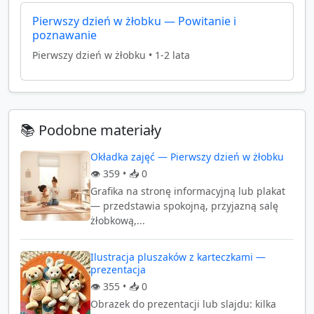
Pierwszy dzień w żłobku — Powitanie i
poznawanie
Pierwszy dzień w żłobku
•
1-2 lata
📚 Podobne materiały
Okładka zajęć — Pierwszy dzień w żłobku
👁️
359
• 📥
0
Grafika na stronę informacyjną lub plakat
— przedstawia spokojną, przyjazną salę
żłobkową,...
Ilustracja pluszaków z karteczkami —
prezentacja
👁️
355
• 📥
0
Obrazek do prezentacji lub slajdu: kilka