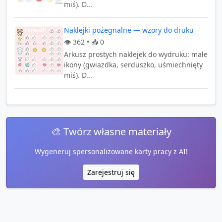
miś). D...
Naklejki pożegnalne — wzory do druku
👁️
362
• 📥
0
Arkusz prostych naklejek do wydruku: małe
ikony (gwiazdka, serduszko, uśmiechnięty
miś). D...
🎨 Twórz własne materiały
Wygeneruj spersonalizowane karty pracy z AI!
Zarejestruj się