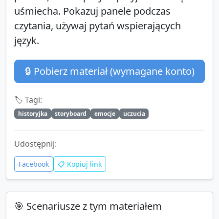
uśmiecha. Pokazuj panele podczas
czytania, używaj pytań wspierających
język.
🔒 Pobierz materiał (wymagane konto)
🏷️ Tagi:
historyjka
storyboard
emocje
uczucia
Udostępnij:
Facebook
📋 Kopiuj link
🎯 Scenariusze z tym materiałem