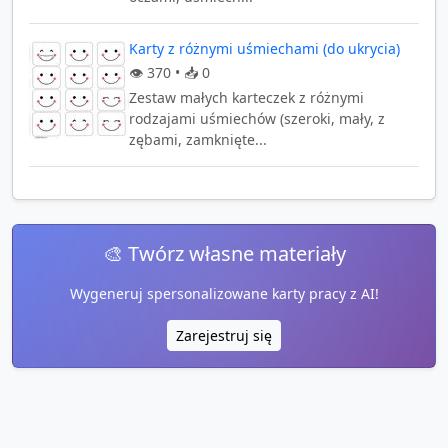
Karty z różnymi uśmiechami (do ukrycia)
👁️
370
• 📥
0
Zestaw małych karteczek z różnymi
rodzajami uśmiechów (szeroki, mały, z
zębami, zamknięte...
🎨 Twórz własne materiały
Wygeneruj spersonalizowane karty pracy z AI!
Zarejestruj się