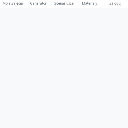
Moje Zajęcia
Generator
Scenariusze
Materiały
Zaloguj
© 2025 ZabawAIka.pl - Generator zajęć dla żłobka
Stworzone z ❤️ dla opiekunów i dzieci
Obserwuj nas na Facebooku!
Przejdź do Facebook
Polityka Prywatności
•
Regulamin