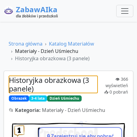
ZabawAIka
dla żłobków i przedszkoli
Strona główna
Katalog Materiałów
Materiały - Dzień Uśmiechu
Historyjka obrazkowa (3 panele)
Historyjka obrazkowa (3
👁️
366
wyświetleń
panele)
📥
0
pobrań
Obrazek
3-4 lata
Dzień Uśmiechu
📂
Kategoria:
Materiały - Dzień Uśmiechu
🔒 Zarejestruj się aby pobrać