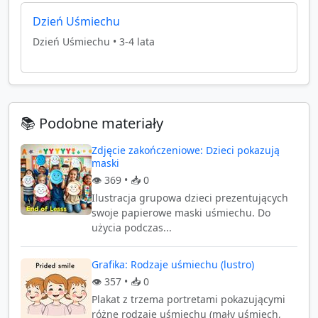
Dzień Uśmiechu
Dzień Uśmiechu
•
3-4 lata
📚 Podobne materiały
Zdjęcie zakończeniowe: Dzieci pokazują
maski
👁️
369
• 📥
0
Ilustracja grupowa dzieci prezentujących
swoje papierowe maski uśmiechu. Do
użycia podczas...
Grafika: Rodzaje uśmiechu (lustro)
👁️
357
• 📥
0
Plakat z trzema portretami pokazującymi
różne rodzaje uśmiechu (mały uśmiech,