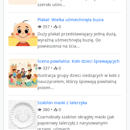
szeroki uśmi...
Plakat: Wielka uśmiechnięta buzia
👁️
357
• 📥
0
Duży plakat przedstawiający jedną dużą,
wyraźną uśmiechniętą buzię. Do
powieszenia na ścia...
Scena powitalna: Koło dzieci śpiewających
👁️
337
• 📥
0
Ilustracja grupy dzieci siedzących w kole z
nauczycielem, którzy śpiewają powitalną
piosen...
Szablon maski z talerzyka
👁️
380
• 📥
0
Czarnobiały szablon okrągłej maski (jak
papierowy talerzyk) z narysowanymi
oczami, uśmiech...