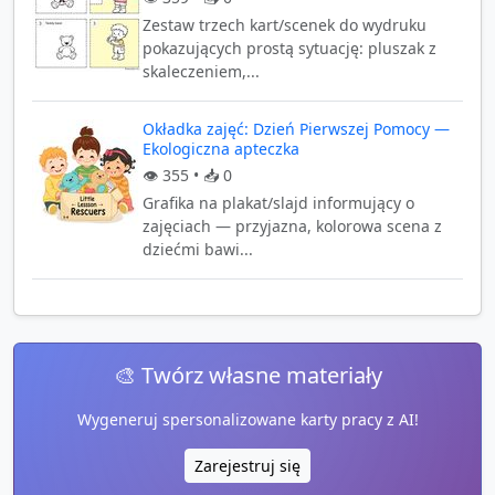
Zestaw trzech kart/scenek do wydruku
pokazujących prostą sytuację: pluszak z
skaleczeniem,...
Okładka zajęć: Dzień Pierwszej Pomocy —
Ekologiczna apteczka
👁️
355
• 📥
0
Grafika na plakat/slajd informujący o
zajęciach — przyjazna, kolorowa scena z
dziećmi bawi...
🎨 Twórz własne materiały
Wygeneruj spersonalizowane karty pracy z AI!
Zarejestruj się