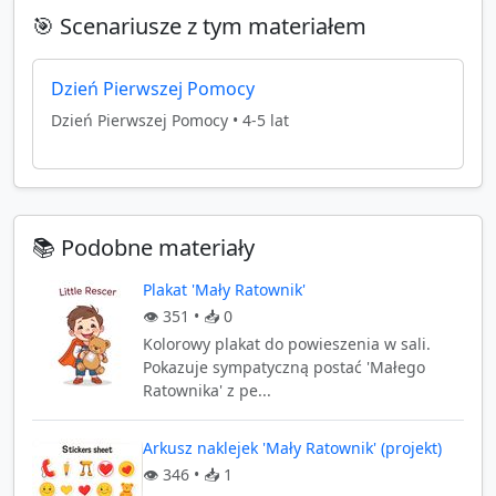
🎯 Scenariusze z tym materiałem
Dzień Pierwszej Pomocy
Dzień Pierwszej Pomocy
•
4-5 lat
📚 Podobne materiały
Plakat 'Mały Ratownik'
👁️
351
• 📥
0
Kolorowy plakat do powieszenia w sali.
Pokazuje sympatyczną postać 'Małego
Ratownika' z pe...
Arkusz naklejek 'Mały Ratownik' (projekt)
👁️
346
• 📥
1