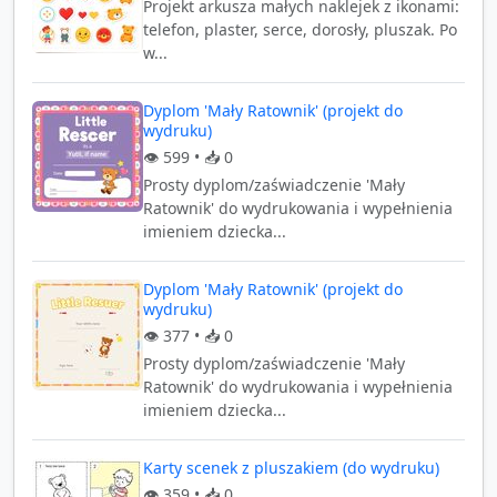
Projekt arkusza małych naklejek z ikonami:
telefon, plaster, serce, dorosły, pluszak. Po
w...
Dyplom 'Mały Ratownik' (projekt do
wydruku)
👁️
599
• 📥
0
Prosty dyplom/zaświadczenie 'Mały
Ratownik' do wydrukowania i wypełnienia
imieniem dziecka...
Dyplom 'Mały Ratownik' (projekt do
wydruku)
👁️
377
• 📥
0
Prosty dyplom/zaświadczenie 'Mały
Ratownik' do wydrukowania i wypełnienia
imieniem dziecka...
Karty scenek z pluszakiem (do wydruku)
👁️
359
• 📥
0