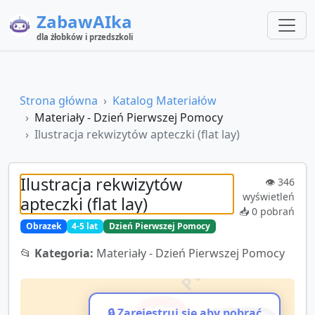
ZabawAIka
dla żłobków i przedszkoli
Strona główna
Katalog Materiałów
Materiały - Dzień Pierwszej Pomocy
Ilustracja rekwizytów apteczki (flat lay)
Ilustracja rekwizytów
👁️
346
wyświetleń
apteczki (flat lay)
📥
0
pobrań
Obrazek
4-5 lat
Dzień Pierwszej Pomocy
📂
Kategoria:
Materiały - Dzień Pierwszej Pomocy
🔒 Zarejestruj się aby pobrać