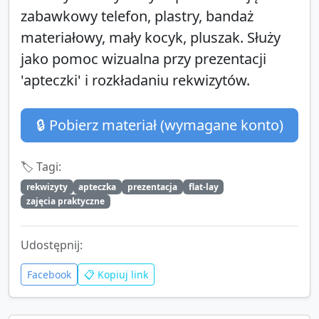
zabawkowy telefon, plastry, bandaż
materiałowy, mały kocyk, pluszak. Służy
jako pomoc wizualna przy prezentacji
'apteczki' i rozkładaniu rekwizytów.
🔒 Pobierz materiał (wymagane konto)
🏷️ Tagi:
rekwizyty
apteczka
prezentacja
flat-lay
zajęcia praktyczne
Udostępnij:
Facebook
📋 Kopiuj link