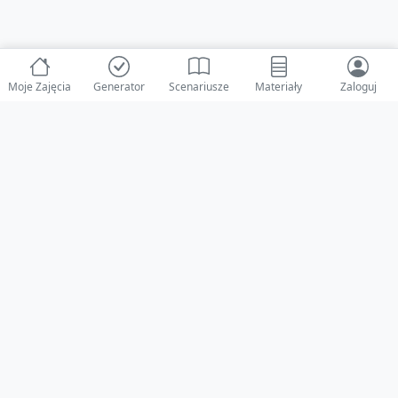
Moje Zajęcia
Generator
Scenariusze
Materiały
Zaloguj
© 2025 ZabawAIka.pl - Generator zajęć dla żłobka
Stworzone z ❤️ dla opiekunów i dzieci
Obserwuj nas na Facebooku!
Przejdź do Facebook