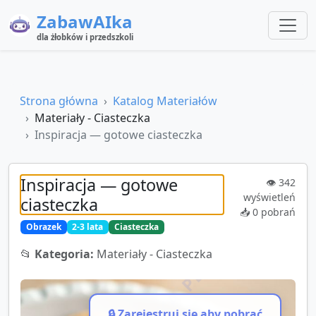
ZabawAIka
dla żłobków i przedszkoli
Strona główna
Katalog Materiałów
Materiały - Ciasteczka
Inspiracja — gotowe ciasteczka
Inspiracja — gotowe
👁️
342
wyświetleń
ciasteczka
📥
0
pobrań
Obrazek
2-3 lata
Ciasteczka
📂
Kategoria:
Materiały - Ciasteczka
🔒 Zarejestruj się aby pobrać