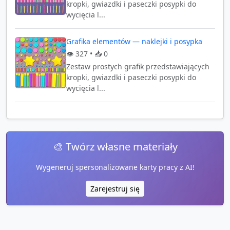
kropki, gwiazdki i paseczki posypki do
wycięcia l...
Grafika elementów — naklejki i posypka
👁️
327
• 📥
0
Zestaw prostych grafik przedstawiających
kropki, gwiazdki i paseczki posypki do
wycięcia l...
🎨 Twórz własne materiały
Wygeneruj spersonalizowane karty pracy z AI!
Zarejestruj się