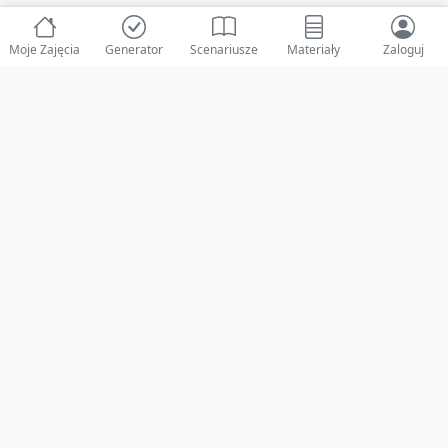
Moje Zajęcia
Generator
Scenariusze
Materiały
Zaloguj
© 2025 ZabawAIka.pl - Generator zajęć dla żłobka
Stworzone z ❤️ dla opiekunów i dzieci
Obserwuj nas na Facebooku!
Przejdź do Facebook