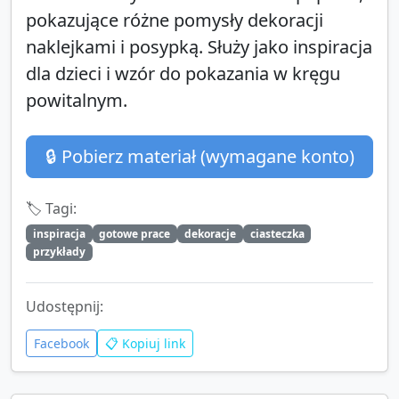
pokazujące różne pomysły dekoracji
naklejkami i posypką. Służy jako inspiracja
dla dzieci i wzór do pokazania w kręgu
powitalnym.
🔒 Pobierz materiał (wymagane konto)
🏷️ Tagi:
inspiracja
gotowe prace
dekoracje
ciasteczka
przykłady
Udostępnij:
Facebook
📋 Kopiuj link