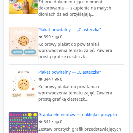
Zdjęcie dokumentujące moment
dekorowania — skupienie na małych
dłoniach dzieci przyklejają...
Plakat powitalny — „Ciasteczka”
👁️
399
• 📥
0
Kolorowy plakat do powitania i
wprowadzenia tematu zajęć. Zawiera
prostą grafikę ciasteczk...
Plakat powitalny — „Ciasteczka”
👁️
344
• 📥
0
Kolorowy plakat do powitania i
wprowadzenia tematu zajęć. Zawiera
prostą grafikę ciasteczk...
Grafika elementów — naklejki i posypka
👁️
341
• 📥
0
Zestaw prostych grafik przedstawiających