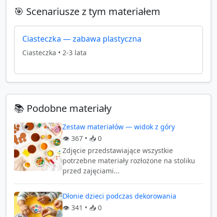
🎯 Scenariusze z tym materiałem
Ciasteczka — zabawa plastyczna
Ciasteczka
•
2-3 lata
📚 Podobne materiały
Zestaw materiałów — widok z góry
👁️
367
• 📥
0
Zdjęcie przedstawiające wszystkie
potrzebne materiały rozłożone na stoliku
przed zajęciami...
Dłonie dzieci podczas dekorowania
👁️
341
• 📥
0