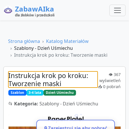
ZabawAIka
dla żłobków i przedszkoli
Strona główna
Katalog Materiałów
Szablony - Dzień Uśmiechu
Instrukcja krok po kroku: Tworzenie maski
Instrukcja krok po kroku:
👁️
367
wyświetleń
Tworzenie maski
📥
0
pobrań
Szablon
3-4 lata
Dzień Uśmiechu
📂
Kategoria:
Szablony - Dzień Uśmiechu
🔒 Zarejestruj się aby pobrać