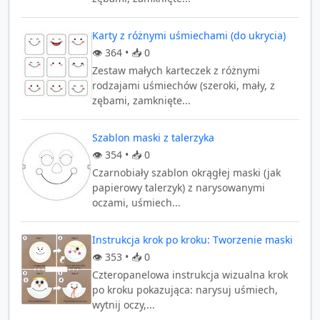
Karty z różnymi uśmiechami (do ukrycia)
👁️
364
• 📥
0
Zestaw małych karteczek z różnymi
rodzajami uśmiechów (szeroki, mały, z
zębami, zamknięte...
Szablon maski z talerzyka
👁️
354
• 📥
0
Czarnobiały szablon okrągłej maski (jak
papierowy talerzyk) z narysowanymi
oczami, uśmiech...
Instrukcja krok po kroku: Tworzenie maski
👁️
353
• 📥
0
Czteropanelowa instrukcja wizualna krok
po kroku pokazująca: narysuj uśmiech,
wytnij oczy,...