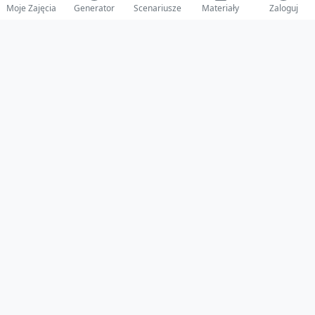
Moje Zajęcia
Generator
Scenariusze
Materiały
Zaloguj
© 2025 ZabawAIka.pl - Generator zajęć dla żłobka
Stworzone z ❤️ dla opiekunów i dzieci
Obserwuj nas na Facebooku!
Przejdź do Facebook
Polityka Prywatności
•
Regulamin