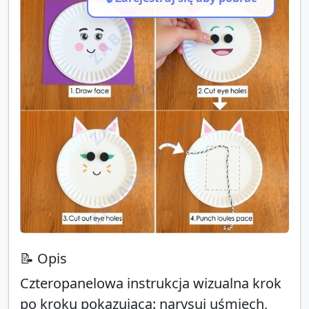
ZABAWAIKA.PL
ZABAWAIKA.PL
ZABAWAIKA.PL
📝 Opis
Czteropanelowa instrukcja wizualna krok
po kroku pokazująca: narysuj uśmiech,