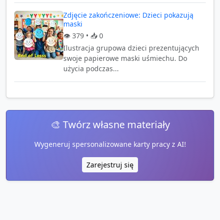
Zdjęcie zakończeniowe: Dzieci pokazują
maski
👁️
379
• 📥
0
Ilustracja grupowa dzieci prezentujących
swoje papierowe maski uśmiechu. Do
użycia podczas...
🎨 Twórz własne materiały
Wygeneruj spersonalizowane karty pracy z AI!
Zarejestruj się