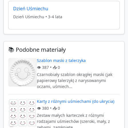
Dzień Uśmiechu
Dzień Uśmiechu
•
3-4 lata
📚 Podobne materiały
Szablon maski z talerzyka
👁️
387
• 📥
0
Czarnobiały szablon okrągłej maski (jak
papierowy talerzyk) z narysowanymi
oczami, uśmiech...
Karty z różnymi uśmiechami (do ukrycia)
👁️
380
• 📥
0
Zestaw małych karteczek z różnymi
rodzajami uśmiechów (szeroki, mały, z
zębami, zamknięte...