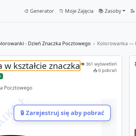
🎨 Generator
📁 Moje Zajęcia
📚 Zasoby
📝
lorowanki - Dzień Znaczka Pocztowego
Kolorowanka — k
w kształcie znaczka
👁️
361
wyświetleń
📥
0
pobrań
o
ka Pocztowego
IKA.PL
🔒 Zarejestruj się aby pobrać