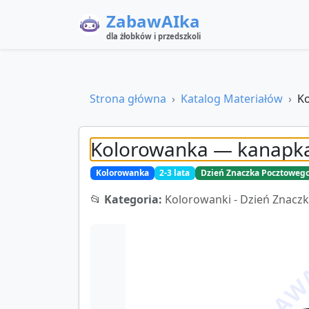
ZabawAIka
dla żłobków i przedszkoli
Strona główna
Katalog Materiałów
Ko
Kolorowanka — kanapka 
Kolorowanka
2-3 lata
Dzień Znaczka Pocztoweg
📂
Kategoria:
Kolorowanki - Dzień Znacz
ZABAWA