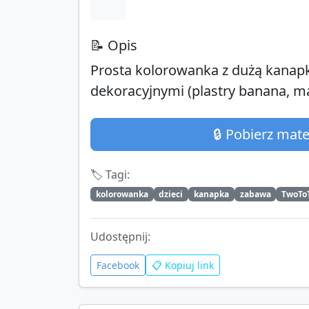
📝 Opis
Prosta kolorowanka z dużą kanapk
dekoracyjnymi (plastry banana, ma
🔒 Pobierz mat
🏷️ Tagi:
kolorowanka
dzieci
kanapka
zabawa
TwoTo
Udostępnij:
Facebook
📋 Kopiuj link