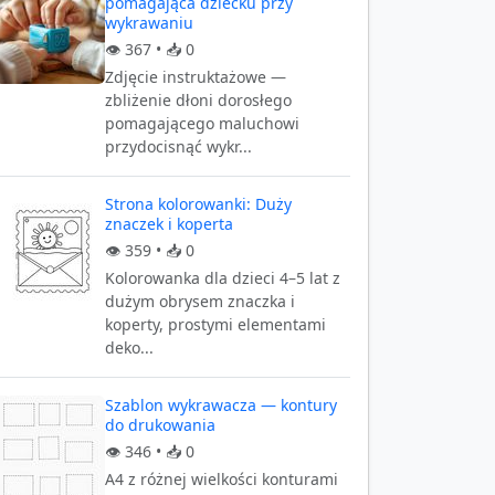
pomagająca dziecku przy
wykrawaniu
👁️
367
• 📥
0
Zdjęcie instruktażowe —
zbliżenie dłoni dorosłego
pomagającego maluchowi
przydocisnąć wykr...
Strona kolorowanki: Duży
znaczek i koperta
👁️
359
• 📥
0
Kolorowanka dla dzieci 4–5 lat z
dużym obrysem znaczka i
koperty, prostymi elementami
deko...
Szablon wykrawacza — kontury
do drukowania
👁️
346
• 📥
0
A4 z różnej wielkości konturami