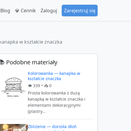
 Blog
💎 Cennik
Zaloguj
Zarejestruj się
anapka w kształcie znaczka
📚 Podobne materiały
Kolorowanka — kanapka w
kształcie znaczka
👁️
339
• 📥
0
Prosta kolorowanka z dużą
kanapką w kształcie znaczka i
elementami dekoracyjnymi
(plastry...
Zbliżenie — dorosła dłoń