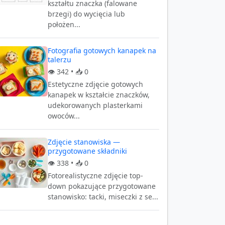
kształtu znaczka (falowane
brzegi) do wycięcia lub
położen...
Fotografia gotowych kanapek na
talerzu
👁️
342
• 📥
0
Estetyczne zdjęcie gotowych
kanapek w kształcie znaczków,
udekorowanych plasterkami
owoców...
Zdjęcie stanowiska —
przygotowane składniki
👁️
338
• 📥
0
Fotorealistyczne zdjęcie top-
down pokazujące przygotowane
stanowisko: tacki, miseczki z se...