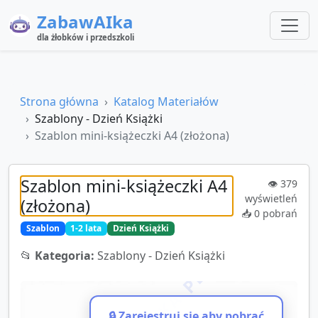
ZabawAIka
dla żłobków i przedszkoli
Strona główna
Katalog Materiałów
Szablony - Dzień Książki
Szablon mini-książeczki A4 (złożona)
Szablon mini-książeczki A4
👁️
379
wyświetleń
(złożona)
📥
0
pobrań
Szablon
1-2 lata
Dzień Książki
📂
Kategoria:
Szablony - Dzień Książki
🔒 Zarejestruj się aby pobrać