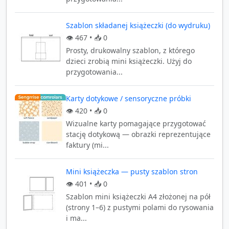
Szablon składanej książeczki (do wydruku)
👁️
467
• 📥
0
Prosty, drukowalny szablon, z którego
dzieci zrobią mini książeczki. Użyj do
przygotowania...
Karty dotykowe / sensoryczne próbki
👁️
420
• 📥
0
Wizualne karty pomagające przygotować
stację dotykową — obrazki reprezentujące
faktury (mi...
Mini książeczka — pusty szablon stron
👁️
401
• 📥
0
Szablon mini książeczki A4 złożonej na pół
(strony 1–6) z pustymi polami do rysowania
i ma...