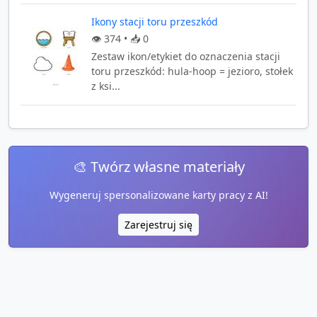
Ikony stacji toru przeszkód
👁️
374
• 📥
0
Zestaw ikon/etykiet do oznaczenia stacji
toru przeszkód: hula-hoop = jezioro, stołek
z ksi...
🎨 Twórz własne materiały
Wygeneruj spersonalizowane karty pracy z AI!
Zarejestruj się