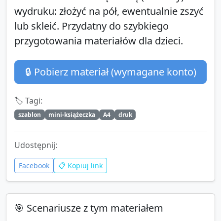
wydruku: złożyć na pół, ewentualnie zszyć
lub skleić. Przydatny do szybkiego
przygotowania materiałów dla dzieci.
🔒 Pobierz materiał (wymagane konto)
🏷️ Tagi:
szablon
mini-książeczka
A4
druk
Udostępnij:
Facebook
📋 Kopiuj link
🎯 Scenariusze z tym materiałem