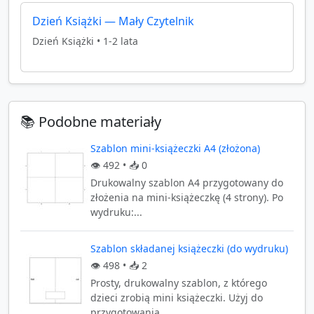
Dzień Książki — Mały Czytelnik
Dzień Książki
•
1-2 lata
📚 Podobne materiały
Szablon mini-książeczki A4 (złożona)
👁️
492
• 📥
0
Drukowalny szablon A4 przygotowany do
złożenia na mini-książeczkę (4 strony). Po
wydruku:...
Szablon składanej książeczki (do wydruku)
👁️
498
• 📥
2
Prosty, drukowalny szablon, z którego
dzieci zrobią mini książeczki. Użyj do
przygotowania...