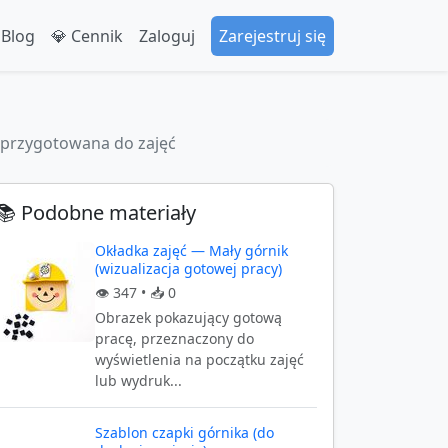
 Blog
💎 Cennik
Zaloguj
Zarejestruj się
a przygotowana do zajęć
📚 Podobne materiały
Okładka zajęć — Mały górnik
(wizualizacja gotowej pracy)
👁️
347
• 📥
0
Obrazek pokazujący gotową
pracę, przeznaczony do
wyświetlenia na początku zajęć
lub wydruk...
Szablon czapki górnika (do