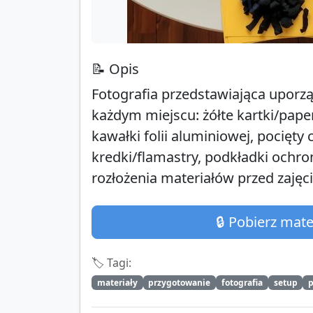
📝 Opis
Fotografia przedstawiająca upor
każdym miejscu: żółte kartki/pape
kawałki folii aluminiowej, pocięty
kredki/flamastry, podkładki ochro
rozłożenia materiałów przed zajęc
🔒 Pobierz mat
🏷️ Tagi:
materiały
przygotowanie
fotografia
setup
p