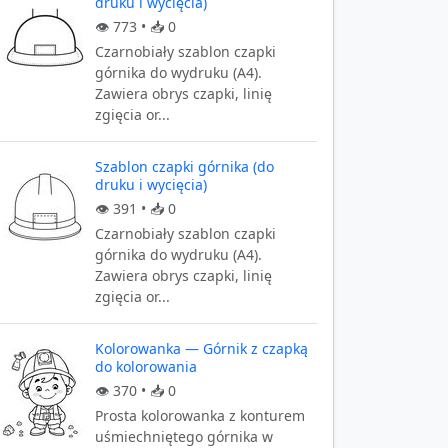
druku i wycięcia)
👁️
773
• 📥
0
Czarnobiały szablon czapki
górnika do wydruku (A4).
Zawiera obrys czapki, linię
zgięcia or...
Szablon czapki górnika (do
druku i wycięcia)
👁️
391
• 📥
0
Czarnobiały szablon czapki
górnika do wydruku (A4).
Zawiera obrys czapki, linię
zgięcia or...
Kolorowanka — Górnik z czapką
do kolorowania
👁️
370
• 📥
0
Prosta kolorowanka z konturem
uśmiechniętego górnika w