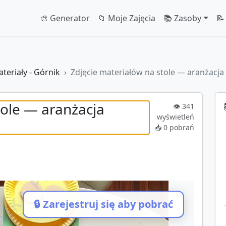
🎨 Generator
📁 Moje Zajęcia
📚 Zasoby
📝
teriały - Górnik
Zdjęcie materiałów na stole — aranżacj
tole — aranżacja
👁️
341
wyświetleń
📥
0
pobrań
IKA.PL
🔒 Zarejestruj się aby pobrać