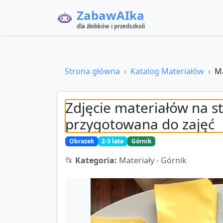
ZabawAIka
dla żłobków i przedszkoli
Strona główna
Katalog Materiałów
Ma
Zdjęcie materiałów na s
przygotowana do zajęć
Obrazek
2-3 lata
Górnik
📂
Kategoria:
Materiały - Górnik
ZABAWA