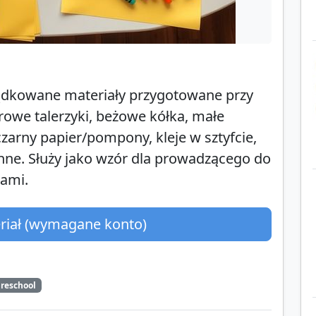
ządkowane materiały przygotowane przy
rowe talerzyki, beżowe kółka, małe
 czarny papier/pompony, kleje w sztyfcie,
nne. Służy jako wzór dla prowadzącego do
iami.
eriał (wymagane konto)
reschool