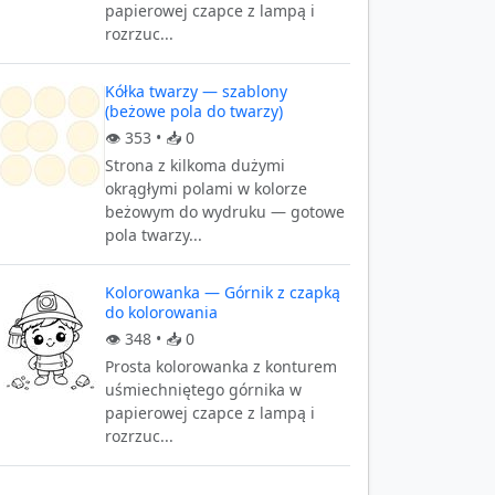
papierowej czapce z lampą i
rozrzuc...
Kółka twarzy — szablony
(beżowe pola do twarzy)
👁️
353
• 📥
0
Strona z kilkoma dużymi
okrągłymi polami w kolorze
beżowym do wydruku — gotowe
pola twarzy...
Kolorowanka — Górnik z czapką
do kolorowania
👁️
348
• 📥
0
Prosta kolorowanka z konturem
uśmiechniętego górnika w
papierowej czapce z lampą i
rozrzuc...