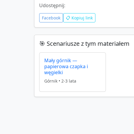
Udostępnij:
Facebook
📋 Kopiuj link
🎯 Scenariusze z tym materiałem
Mały górnik —
papierowa czapka i
węgielki
Górnik
•
2-3 lata