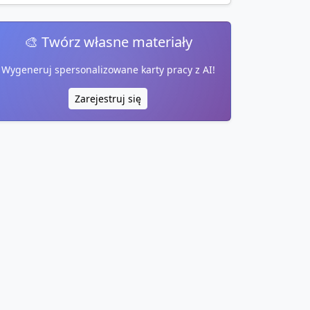
🎨 Twórz własne materiały
Wygeneruj spersonalizowane karty pracy z AI!
Zarejestruj się