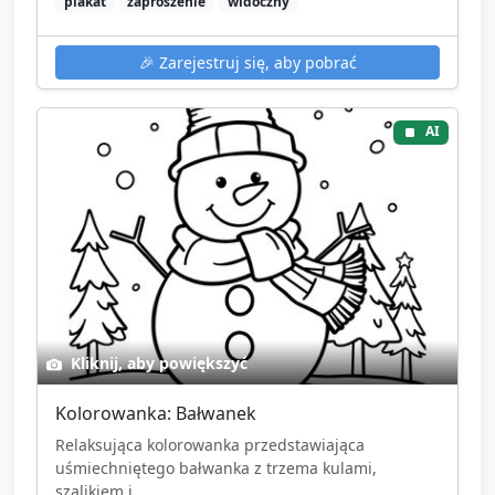
plakat
zaproszenie
widoczny
🎉
Zarejestruj się, aby pobrać
AI
Kliknij, aby powiększyć
Kolorowanka: Bałwanek
Relaksująca kolorowanka przedstawiająca
uśmiechniętego bałwanka z trzema kulami,
szalikiem i...