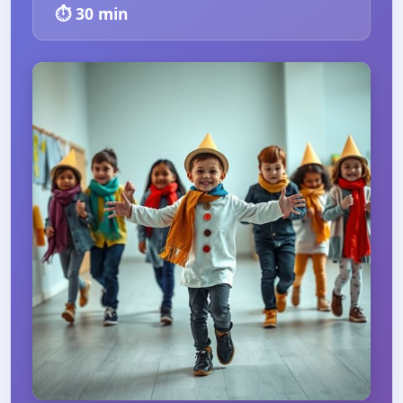
⏱️
30
min