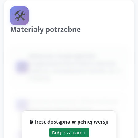
🛠️
Materiały potrzebne
odtwarzacz muzyki (głośnik) i
przygotowana lista krótkich utworów
📦
(radosne, niezaśpiewane melodie, ok. 2–
3 utwory)
kolorowe chusteczki / lekkie szarfy (po
📦
jednej dla każdego dziecka)
🔒 Treść dostępna w pełnej wersji
papierowe czapeczki lub kapelusze z
Dołącz za darmo
📦