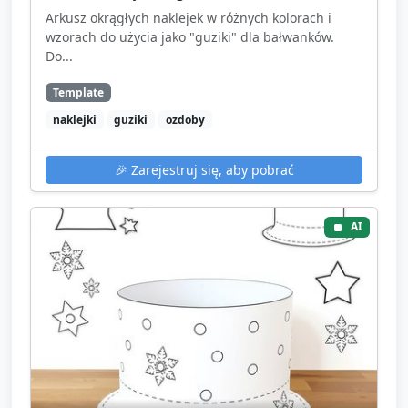
Arkusz okrągłych naklejek w różnych kolorach i
wzorach do użycia jako "guziki" dla bałwanków.
Do...
Template
naklejki
guziki
ozdoby
🎉
Zarejestruj się, aby pobrać
AI