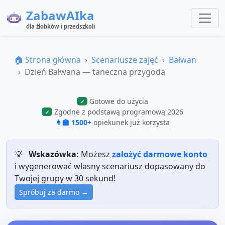
ZabawAIka
dla żłobków i przedszkoli
🏠 Strona główna
Scenariusze zajęć
Bałwan
Dzień Bałwana — taneczna przygoda
Gotowe do użycia
✓
Zgodne z podstawą programową 2026
✓
👩‍🏫 1500+
opiekunek już korzysta
💡
Wskazówka:
Możesz
założyć darmowe konto
i wygenerować własny scenariusz dopasowany do
Twojej grupy w 30 sekund!
Spróbuj za darmo →