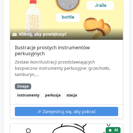
Kliknij, aby powiększyć
Ilustracje prostych instrumentów
perkusyjnych
Zestaw ikon/ilustracji przedstawiających
bezpieczne instrumenty perkusyjne: grzechotki,
tamburyn,...
Image
instrumenty
perkusja
stacja
🎉
Zarejestruj się, aby pobrać
AI