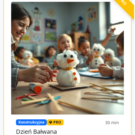
30
min
Konstrukcyjna
💎 PRO
Dzień Bałwana