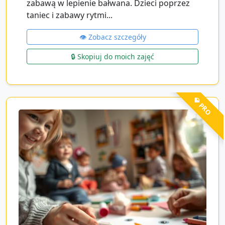
zabawą w lepienie bałwana. Dzieci poprzez
taniec i zabawy rytmi...
👁️ Zobacz szczegóły
🔒 Skopiuj do moich zajęć
💎 PRO