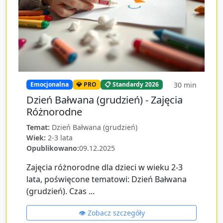
30
min
Emocjonalna
💎 PRO
📋 Standardy 2026
Dzień Bałwana (grudzień) - Zajęcia
Różnorodne
Temat:
Dzień Bałwana (grudzień)
Wiek:
2-3 lata
Opublikowano:
09.12.2025
Zajęcia różnorodne dla dzieci w wieku 2-3
lata, poświęcone tematowi: Dzień Bałwana
(grudzień). Czas ...
👁️ Zobacz szczegóły