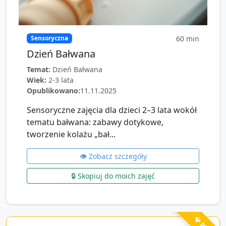
60
min
Sensoryczna
Dzień Bałwana
Temat:
Dzień Bałwana
Wiek:
2-3 lata
Opublikowano:
11.11.2025
Sensoryczne zajęcia dla dzieci 2–3 lata wokół
tematu bałwana: zabawy dotykowe,
tworzenie kolażu „bał...
👁️ Zobacz szczegóły
🔒 Skopiuj do moich zajęć
💎 PRO