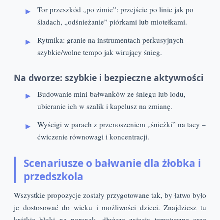
Tor przeszkód „po zimie”: przejście po linie jak po
śladach, „odśnieżanie” piórkami lub miotełkami.
Rytmika: granie na instrumentach perkusyjnych –
szybkie/wolne tempo jak wirujący śnieg.
Na dworze: szybkie i bezpieczne aktywności
Budowanie mini-bałwanków ze śniegu lub lodu,
ubieranie ich w szalik i kapelusz na zmianę.
Wyścigi w parach z przenoszeniem „śnieżki” na tacy –
ćwiczenie równowagi i koncentracji.
Scenariusze o bałwanie dla żłobka i
przedszkola
Wszystkie propozycje zostały przygotowane tak, by łatwo było
je dostosować do wieku i możliwości dzieci. Znajdziesz tu
krótkie bloki na poranek, dłuższe zajęcia tematyczne oraz