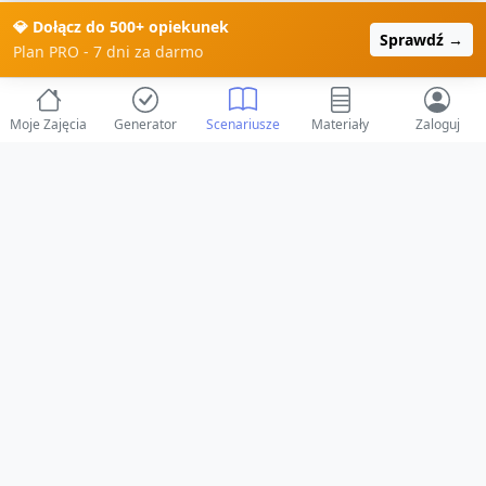
💎 Dołącz do 500+ opiekunek
Sprawdź →
Plan PRO - 7 dni za darmo
Moje Zajęcia
Generator
Scenariusze
Materiały
Zaloguj
© 2025 ZabawAIka.pl - Generator zajęć dla żłobka
Stworzone z ❤️ dla opiekunów i dzieci
Obserwuj nas na Facebooku!
Przejdź do Facebook