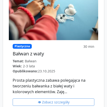
30
min
Plastyczna
Bałwan z waty
Temat:
Bałwan
Wiek:
2-3 lata
Opublikowano:
23.10.2025
Prosta plastyczna zabawa polegająca na
tworzeniu bałwanka z białej waty i
kolorowych elementów. Zaję...
👁️ Zobacz szczegóły