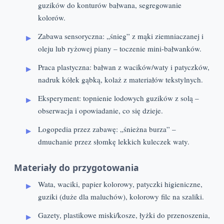
guzików do konturów bałwana, segregowanie
kolorów.
Zabawa sensoryczna: „śnieg” z mąki ziemniaczanej i
oleju lub ryżowej piany – toczenie mini-bałwanków.
Praca plastyczna: bałwan z wacików/waty i patyczków,
nadruk kółek gąbką, kolaż z materiałów tekstylnych.
Eksperyment: topnienie lodowych guzików z solą –
obserwacja i opowiadanie, co się dzieje.
Logopedia przez zabawę: „śnieżna burza” –
dmuchanie przez słomkę lekkich kuleczek waty.
Materiały do przygotowania
Wata, waciki, papier kolorowy, patyczki higieniczne,
guziki (duże dla maluchów), kolorowy filc na szaliki.
Gazety, plastikowe miski/kosze, łyżki do przenoszenia,