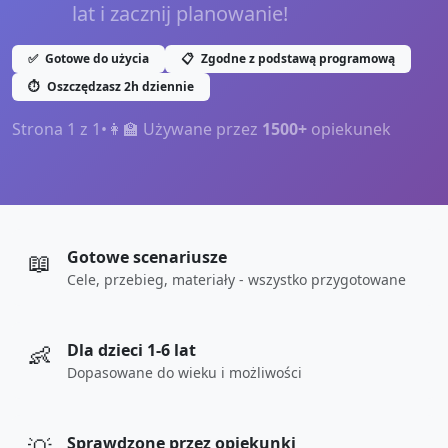
lat i zacznij planowanie!
✅
Gotowe do użycia
📋
Zgodne z podstawą programową
⏱️
Oszczędzasz 2h dziennie
Strona
1
z
1
•
👩‍🏫 Używane przez
1500+
opiekunek
📖
Gotowe scenariusze
Cele, przebieg, materiały - wszystko przygotowane
👶
Dla dzieci 1-6 lat
Dopasowane do wieku i możliwości
Sprawdzone przez opiekunki