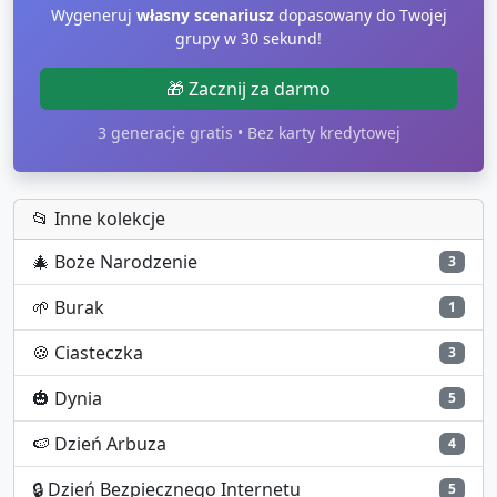
Wygeneruj
własny scenariusz
dopasowany do Twojej
grupy w 30 sekund!
🎁 Zacznij za darmo
3 generacje gratis • Bez karty kredytowej
📂 Inne kolekcje
🎄
Boże Narodzenie
3
🌱
Burak
1
🍪
Ciasteczka
3
🎃
Dynia
5
🍉
Dzień Arbuza
4
🔒
Dzień Bezpiecznego Internetu
5