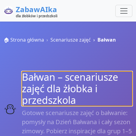
ZabawAIka
dla żłobków i przedszkoli
🏠 Strona główna
Scenariusze zajęć
Bałwan
Bałwan – scenariusze
zajęć dla żłobka i
przedszkola
⛄
Gotowe scenariusze zajęć o bałwanie:
pomysły na Dzień Bałwana i cały sezon
zimowy. Pobierz inspiracje dla grup 1–5