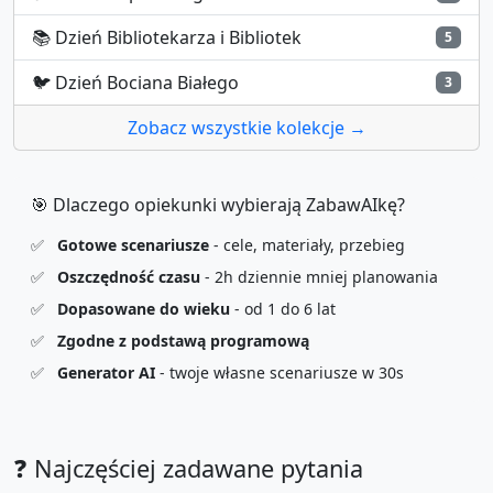
📚
Dzień Bibliotekarza i Bibliotek
5
🐦
Dzień Bociana Białego
3
Zobacz wszystkie kolekcje →
🎯 Dlaczego opiekunki wybierają ZabawAIkę?
✅
Gotowe scenariusze
- cele, materiały, przebieg
✅
Oszczędność czasu
- 2h dziennie mniej planowania
✅
Dopasowane do wieku
- od 1 do 6 lat
✅
Zgodne z podstawą programową
✅
Generator AI
- twoje własne scenariusze w 30s
❓ Najczęściej zadawane pytania