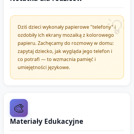
Zakończenie i
podsumowanie (5 minut)
Dziś dzieci wykonały papierowe "telefony" i
ozdobiły ich ekrany mozaiką z kolorowego
Prezentacja prac: każde dziecko, jeśli chce, pokazuje
papieru. Zachęcamy do rozmowy w domu:
swój papierowy telefon i mówi jedno zdanie: np.
zapytaj dziecko, jak wygląda jego telefon i
„Mój telefon jest niebieski” lub „Mój telefon dzwoni
co potrafi — to wzmacnia pamięć i
muzyk”.
umiejętności językowe.
Podsumowanie przez opiekuna: przypomnienie, że
dziś bawiliśmy się bez prawdziwych telefonów,
pokazanie kilku ciekawych rozwiązań (kolory,
kształty).
🎨
Pożegnanie: krótka piosenka lub pożegnalna
Materiały Edukacyjne
rymowanka i zachęta do opowiedzenia rodzicom o
swoim telefonie w drodze do domu.