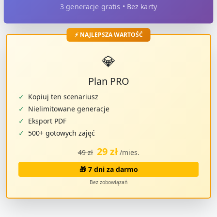
3 generacje gratis • Bez karty
⚡ NAJLEPSZA WARTOŚĆ
💎
Plan PRO
✓
Kopiuj ten scenariusz
✓
Nielimitowane generacje
✓
Eksport PDF
✓
500+ gotowych zajęć
29 zł
49 zł
/mies.
🎁 7 dni za darmo
Bez zobowiązań