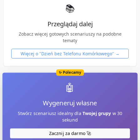
📚
Przeglądaj dalej
Zobacz więcej gotowych scenariuszy na podobne
tematy
Więcej o "
Dzień bez Telefonu Komórkowego
" →
✨ Polecamy
🤖
Wygeneruj własne
Stwórz scenariusz idealny dla
Twojej grupy
w 30
sekund
Zacznij za darmo 🚀