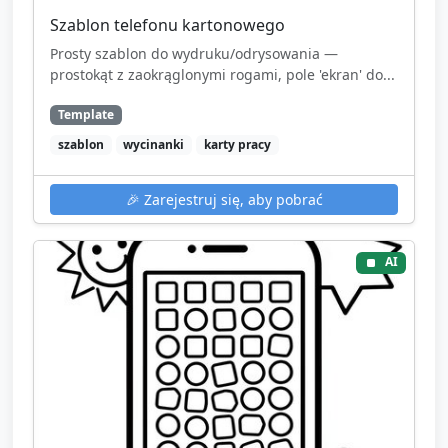
Szablon telefonu kartonowego
Prosty szablon do wydruku/odrysowania —
prostokąt z zaokrąglonymi rogami, pole 'ekran' do...
Template
szablon
wycinanki
karty pracy
🎉
Zarejestruj się, aby pobrać
AI