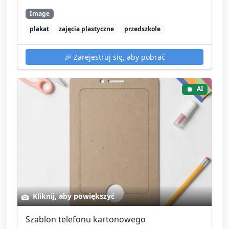
Image
plakat
zajęcia plastyczne
przedszkole
🎉
Zarejestruj się, aby pobrać
AI
Kliknij, aby powiększyć
Szablon telefonu kartonowego