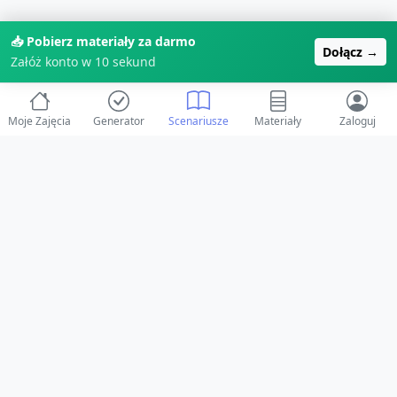
📥 Pobierz materiały za darmo
Dołącz →
Załóż konto w 10 sekund
Moje Zajęcia
Generator
Scenariusze
Materiały
Zaloguj
© 2025 ZabawAIka.pl - Generator zajęć dla żłobka
Stworzone z ❤️ dla opiekunów i dzieci
Obserwuj nas na Facebooku!