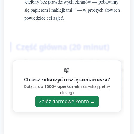
telefony bez prawdziwych ekranów — pobawimy
się papierem i naklejkami!” — w prostych słowach
powiedzieć cel zajęć.
Część główna (20 minut)
Przygotowanie stanowisk (1–2 minuty):
📖
rozdać dzieciom prostokąty z kartonu lub
grubszego papieru (wielkość telefonu),
Chcesz zobaczyć resztę scenariusza?
Dołącz do
miseczki z kolorowymi skrawkami papieru,
1500+ opiekunek
i uzyskaj pełny
dostęp
klej w sztyfcie, kredki, gotowe
Załóż darmowe konto →
kółeczka/kwadraty do przyklejenia.
Etap 1 — Tworzenie obrysu telefonu (3–4
minuty):