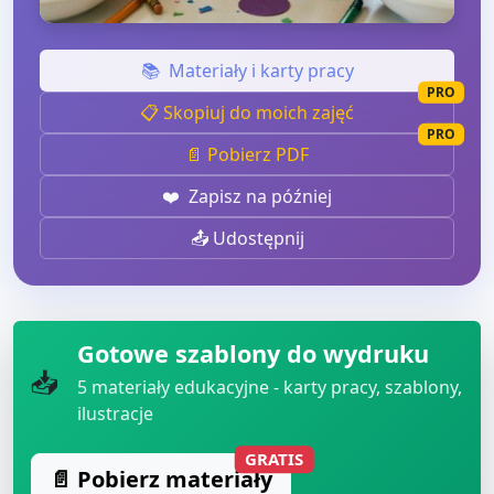
📚
Materiały i karty pracy
PRO
📋 Skopiuj do moich zajęć
PRO
📄 Pobierz PDF
❤️
Zapisz na później
📤 Udostępnij
Gotowe szablony do wydruku
📥
5
materiały edukacyjne - karty pracy, szablony,
ilustracje
GRATIS
📄 Pobierz materiały