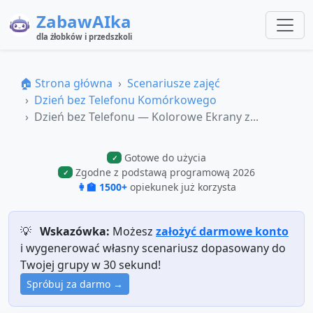
ZabawAIka
dla żłobków i przedszkoli
🏠 Strona główna
Scenariusze zajęć
Dzień bez Telefonu Komórkowego
Dzień bez Telefonu — Kolorowe Ekrany z...
Gotowe do użycia
✓
Zgodne z podstawą programową 2026
✓
👩‍🏫 1500+
opiekunek już korzysta
💡
Wskazówka:
Możesz
założyć darmowe konto
i wygenerować własny scenariusz dopasowany do
Twojej grupy w 30 sekund!
Spróbuj za darmo →