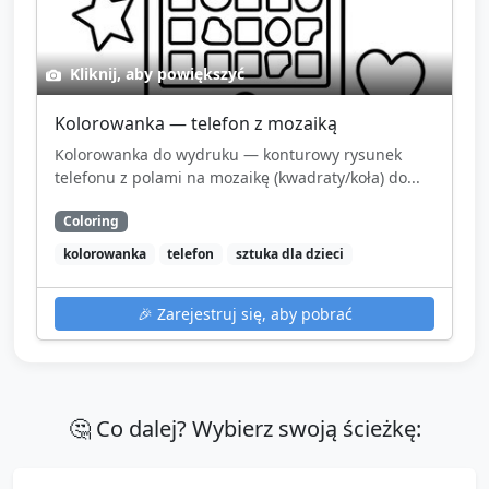
Kliknij, aby powiększyć
Kolorowanka — telefon z mozaiką
Kolorowanka do wydruku — konturowy rysunek
telefonu z polami na mozaikę (kwadraty/koła) do...
Coloring
kolorowanka
telefon
sztuka dla dzieci
🎉
Zarejestruj się, aby pobrać
🤔 Co dalej? Wybierz swoją ścieżkę: