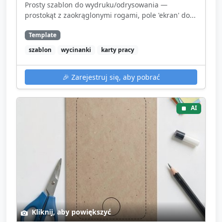
Prosty szablon do wydruku/odrysowania —
prostokąt z zaokrąglonymi rogami, pole 'ekran' do...
Template
szablon
wycinanki
karty pracy
🎉
Zarejestruj się, aby pobrać
AI
Kliknij, aby powiększyć