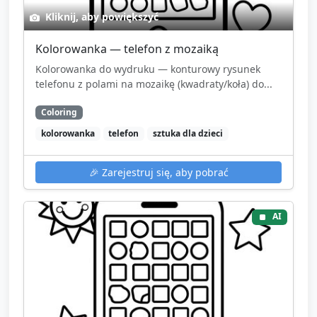
Kliknij, aby powiększyć
Kolorowanka — telefon z mozaiką
Kolorowanka do wydruku — konturowy rysunek
telefonu z polami na mozaikę (kwadraty/koła) do...
Coloring
kolorowanka
telefon
sztuka dla dzieci
🎉
Zarejestruj się, aby pobrać
AI