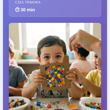
CZAS TRWANIA
⏱️
30
min