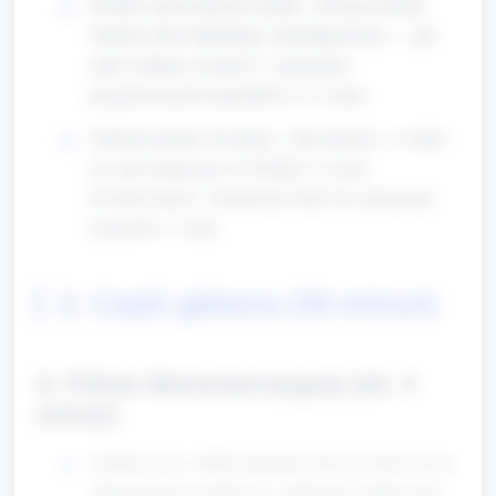
Krótkie wprowadzenie tematu: „Dzisiaj zrobimy
obrazki, które bąbelkują i zmieniają kolory — jak
małe wulkany na kartce!” (pokazanie
przygotowanych materiałów) (2–3 min).
Zadanie pytania otwartego: „Jak myślicie, co stanie
się, gdy połączymy coś białego z czymś
kwaskowatym?” Zachęcenie dzieci do zgłaszania
pomysłów (1 min).
2. Część główna (50 minut)
A. Pokaz demonstracyjny (ok. 5
minut)
Opiekun przy stoliku pokazuje krok po kroku prosty
eksperyment na małej tacy: nałożenie sypkiej masy