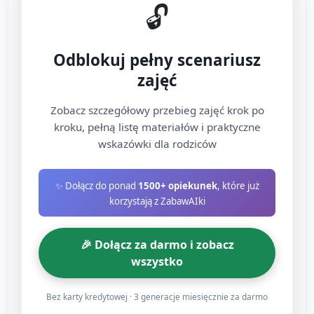
🔓
łyżeczki i jak obserwować efekt.
C. Praca twórcza – etap 1:
Odblokuj pełny scenariusz
tworzenie „bazy” (ok. 15 minut)
zajęć
Dzieci posypują kartki mieszaniną sody (można
Zobacz szczegółowy przebieg zajęć krok po
dodać suchą kredę, by uzyskać kolorową bazę).
kroku, pełną listę materiałów i praktyczne
Mogą używać palców lub małych łyżeczek –
wskazówki dla rodziców
ćwiczenie motoryki małej.
✨ Dołącz do ponad
1500+ opiekunek
, które już
Zachęcanie do opowiadania, co układają (np. „robię
korzystają z ZabawAIki
wzgórek, robię fale”). Opiekun zadaje pytania: „Jaki
kształt zrobiłeś? Jak myślisz, co się stanie, gdy
🎉 Dołącz za darmo i zobacz
dodamy kroplę?”
wszystko
D. Praca twórcza – etap 2:
Bez karty kredytowej · 3 generacje miesięcznie za darmo
dodawanie barw i obserwacja