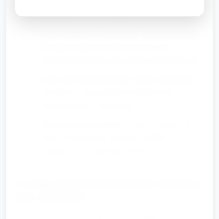
reakcji (ok. 15 minut)
Dzieci dodają ocet wymieszany z kilkoma kroplami
barwnika (wodny barwnik spożywczy lub
rozcieńczona tempera) przy pomocy pipet/łyżeczek.
Dzieci obserwują musowanie, śledzą rozchodzenie
się kolorów i mogą dodawać kolejne kolory,
eksperymentując z mieszaniem.
Opiekun podpowiada słowa i nazwy kolorów oraz
nazywa obserwowane zjawiska („bąbelki”,
„rozpływa się”, „mieszają się kolory”).
E. Etap swobodnej kreacji i dotyku
(ok. 8 minut)
Po wyschnięciu częściowo prac (krótka chwila