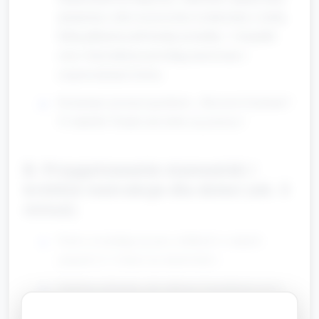
(proporcja: soda oczyszczona wymieszana z suchą
farbą plakatową lub kredą) na kartkę → kropelki
octu z barwnikiem powodują musowanie i
rozprowadzanie koloru.
Komentarz prostym językiem: „Słyszycie bzykanie?
To bąbelki! Dzięki nim farba się porusza.”
B. Przygotowanie stanowisk i
krótkie instrukcje dla dzieci (ok. 5
minut)
Dzieci rozsiadają się przy stolikach w małych
grupach (2–4 dzieci na stanowisko).
Opiekun pokazuje, jak nabierać kropelkami ocet z
barwnikiem za pomocą pipety/strzykawki albo