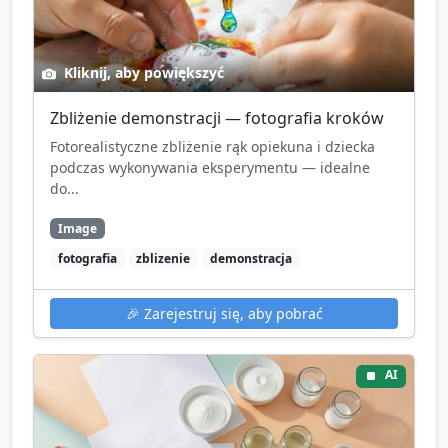
Kliknij, aby powiększyć
Zbliżenie demonstracji — fotografia kroków
Fotorealistyczne zbliżenie rąk opiekuna i dziecka
podczas wykonywania eksperymentu — idealne
do...
Image
fotografia
zblizenie
demonstracja
🎉
Zarejestruj się, aby pobrać
AI