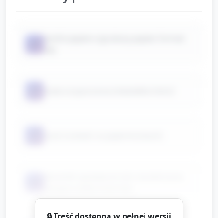
kartki papieru (grubszy papier, format
📦
A4)
📦
soda oczyszczona (niewielkie ilości)
📦
ocet (roztwór w pojemniczkach)
barwniki spożywcze lub rozcieńczona
📦
tempera (kilka kolorów)
🔒 Treść dostępna w pełnej wersji