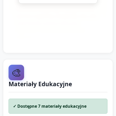
łatwe do wyprania ubrania na czas zajęć.
Prace dzieci wysychają i będą gotowe do
zabrania najpóźniej następnego dnia. Jeśli
mają Państwo pytania dotyczące
aktywności, chętnie opowiemy przy
odbiorze.
🎨
Materiały Edukacyjne
✓ Dostępne
7
materiały edukacyjne