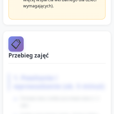
wymagających).
📋
Przebieg zajęć
1. Powitanie i
wprowadzenie (ok. 5 minut)
Powitanie dzieci, krótkie przywołanie imion (1–2
min).