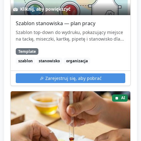
Kliknij, aby powiększyć
Szablon stanowiska — plan pracy
Szablon top‑down do wydruku, pokazujący miejsce
na tackę, miseczki, kartkę, pipetę i stanowisko dla...
Template
szablon
stanowisko
organizacja
🎉
Zarejestruj się, aby pobrać
AI