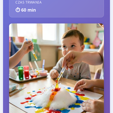
CZAS TRWANIA
⏱️
60
min