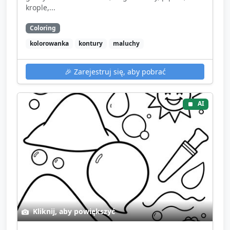
krople,...
Coloring
kolorowanka
kontury
maluchy
🎉
Zarejestruj się, aby pobrać
AI
Kliknij, aby powiększyć