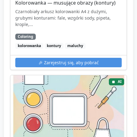
Kolorowanka — musujące obrazy (kontury)
Czarnobiały arkusz kolorowanki A4 z dużymi,
grubymi konturami: fale, wzgórki sody, pipeta,
krople,...
Coloring
kolorowanka
kontury
maluchy
🎉
Zarejestruj się, aby pobrać
AI