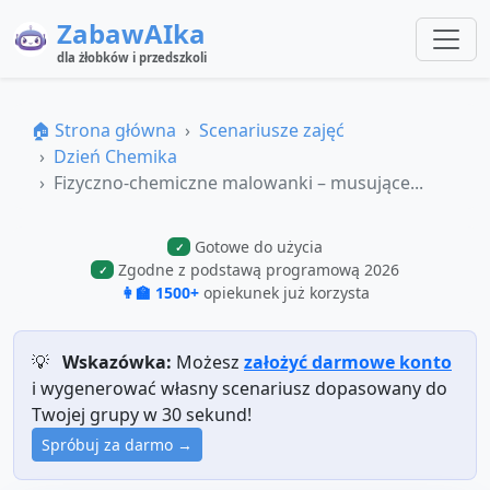
ZabawAIka
dla żłobków i przedszkoli
🏠 Strona główna
Scenariusze zajęć
Dzień Chemika
Fizyczno‑chemiczne malowanki – musujące...
Gotowe do użycia
✓
Zgodne z podstawą programową 2026
✓
👩‍🏫 1500+
opiekunek już korzysta
💡
Wskazówka:
Możesz
założyć darmowe konto
i wygenerować własny scenariusz dopasowany do
Twojej grupy w 30 sekund!
Spróbuj za darmo →