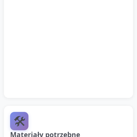
Krótka prezentacja kilku prac: każde dziecko, które
chce, mówi jedno zdanie o swoim obrazku („To są
moje fale i tu bąbelkuje!”).
Podsumowanie przez opiekuna: przypomnienie
nazw użytych substancji (proste słowa: soda, ocet,
kolor) i stwierdzenie, co dzieci zaobserwowały.
Pożegnanie i informacja dla rodziców przy odbiorze
o dzisiejszych aktywnościach.
🛠️
Materiały potrzebne