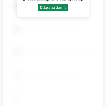
małe tacki/doświadczeń (po jednej na
📦
Dołącz za darmo
stanowisko)
📦
pipety plastikowe lub łyżeczki
małe miseczki do mieszania barwników
📦
z octem
sucha kreda lub grube flamastry do
📦
dorysowania elementów
fartuszki/ubrań ochronnych
📦
(opcjonalnie)