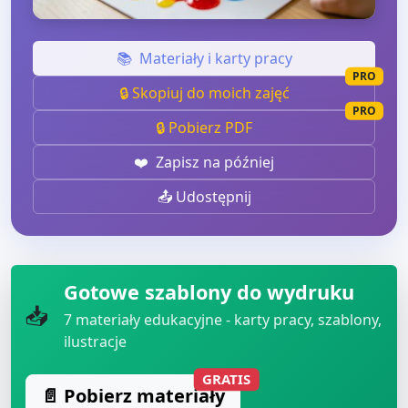
📚
Materiały i karty pracy
PRO
🔒 Skopiuj do moich zajęć
PRO
🔒 Pobierz PDF
❤️
Zapisz na później
📤 Udostępnij
Gotowe szablony do wydruku
📥
7
materiały edukacyjne - karty pracy, szablony,
ilustracje
GRATIS
📄 Pobierz materiały