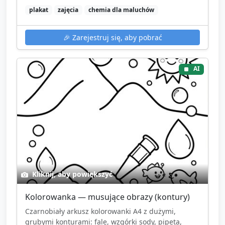
plakat
zajęcia
chemia dla maluchów
🎉
Zarejestruj się, aby pobrać
AI
Kliknij, aby powiększyć
Kolorowanka — musujące obrazy (kontury)
Czarnobiały arkusz kolorowanki A4 z dużymi,
grubymi konturami: fale, wzgórki sody, pipeta,