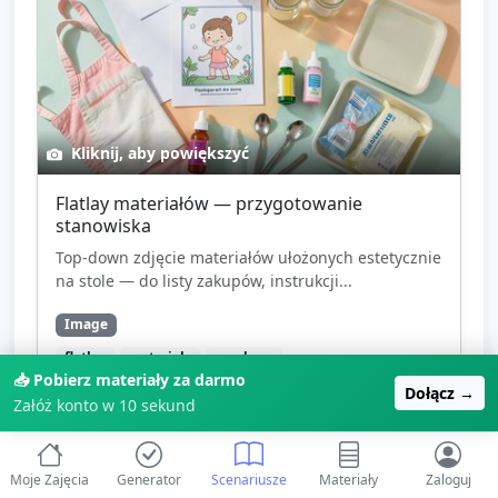
Kliknij, aby powiększyć
Flatlay materiałów — przygotowanie
stanowiska
Top‑down zdjęcie materiałów ułożonych estetycznie
na stole — do listy zakupów, instrukcji...
Image
flatlay
materiały
przybory
📥 Pobierz materiały za darmo
Dołącz →
Załóż konto w 10 sekund
🎉
Zarejestruj się, aby pobrać
Moje Zajęcia
Generator
Scenariusze
Materiały
Zaloguj