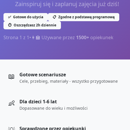
Zainspiruj się i zaplanuj zajęcia już dziś!
✅
Gotowe do użycia
📋
Zgodne z podstawą programową
⏱️
Oszczędzasz 2h dziennie
Strona
1
z
1
•
👩‍🏫 Używane przez
1500+
opiekunek
📖
Gotowe scenariusze
Cele, przebieg, materiały - wszystko przygotowane
👶
Dla dzieci 1-6 lat
Dopasowane do wieku i możliwości
Sprawdzone przez opiekunki