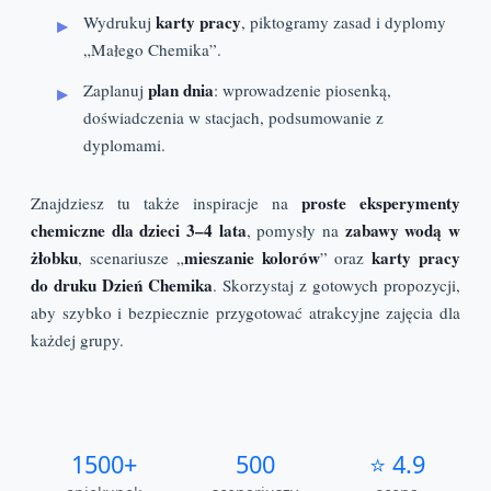
karty pracy
Wydrukuj
, piktogramy zasad i dyplomy
„Małego Chemika”.
plan dnia
Zaplanuj
: wprowadzenie piosenką,
doświadczenia w stacjach, podsumowanie z
dyplomami.
proste eksperymenty
Znajdziesz tu także inspiracje na
chemiczne dla dzieci 3–4 lata
zabawy wodą w
, pomysły na
żłobku
mieszanie kolorów
karty pracy
, scenariusze „
” oraz
do druku Dzień Chemika
. Skorzystaj z gotowych propozycji,
aby szybko i bezpiecznie przygotować atrakcyjne zajęcia dla
każdej grupy.
1500+
500
⭐ 4.9