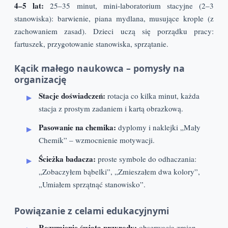
4–5 lat:
25–35 minut, mini-laboratorium stacyjne (2–3
stanowiska): barwienie, piana mydlana, musujące krople (z
zachowaniem zasad). Dzieci uczą się porządku pracy:
fartuszek, przygotowanie stanowiska, sprzątanie.
Kącik małego naukowca – pomysły na
organizację
Stacje doświadczeń:
rotacja co kilka minut, każda
stacja z prostym zadaniem i kartą obrazkową.
Pasowanie na chemika:
dyplomy i naklejki „Mały
Chemik” – wzmocnienie motywacji.
Ścieżka badacza:
proste symbole do odhaczania:
„Zobaczyłem bąbelki”, „Zmieszałem dwa kolory”,
„Umiałem sprzątnąć stanowisko”.
Powiązanie z celami edukacyjnymi
Rozumienie świata przyrody:
obserwacja zmian,