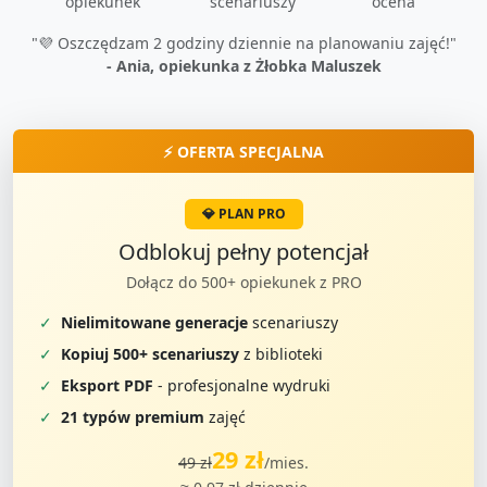
opiekunek
scenariuszy
ocena
"💜 Oszczędzam 2 godziny dziennie na planowaniu zajęć!"
- Ania, opiekunka z Żłobka Maluszek
⚡ OFERTA SPECJALNA
💎 PLAN PRO
Odblokuj pełny potencjał
Dołącz do 500+ opiekunek z PRO
✓
Nielimitowane generacje
scenariuszy
✓
Kopiuj 500+ scenariuszy
z biblioteki
✓
Eksport PDF
- profesjonalne wydruki
✓
21 typów premium
zajęć
29 zł
49 zł
/mies.