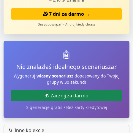
≈ 0,97 zł dziennie
🎁 7 dni za darmo →
Bez zobowiązań • Anuluj kiedy chcesz
🤖
Nie znalazłaś idealnego scenariusza?
Wygeneruj
własny scenariusz
dopasowany do Twojej
grupy w 30 sekund!
🎁 Zacznij za darmo
3 generacje gratis • Bez karty kredytowej
📂 Inne kolekcje