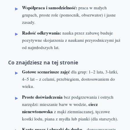
Współpraca i samodzielność:
praca w małych
grupach, proste role (pomocnik, obserwator) i jasne
zasady.
Radość odkrywania:
nauka przez zabawę buduje
pozytywne skojarzenia z naukami przyrodniczymi już
od najmłodszych lat.
Co znajdziesz na tej stronie
Gotowe scenariusze zajęć
dla grup: 1–2 lata, 3-latki,
4–5 lat – z celami, przebiegiem, dostosowaniem do
wieku.
Proste doświadczenia
bez podgrzewania i ostrych
ciecz
narzędzi: mieszanie barw w wodzie,
nienewtonowska
z mąki ziemniaczanej, tęczowe
kostki lodu, piana z mydła lub pianki (dla starszych).
Karty pracy i obrazki do druku
– dopasowywanie