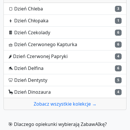
🍞
Dzień Chleba
3
👦
Dzień Chłopaka
1
🍫
Dzień Czekolady
6
🧺
Dzień Czerwonego Kapturka
6
🌶️
Dzień Czerwonej Papryki
4
🐬
Dzień Delfina
6
🦷
Dzień Dentysty
5
🦕
Dzień Dinozaura
4
Zobacz wszystkie kolekcje →
🎯 Dlaczego opiekunki wybierają ZabawAIkę?