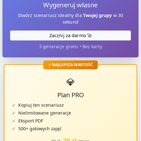
Wygeneruj własne
Stwórz scenariusz idealny dla
Twojej grupy
w 30
sekund
Zacznij za darmo 🚀
3 generacje gratis • Bez karty
⚡ NAJLEPSZA WARTOŚĆ
💎
Plan PRO
✓
Kopiuj ten scenariusz
✓
Nielimitowane generacje
✓
Eksport PDF
✓
500+ gotowych zajęć
29 zł