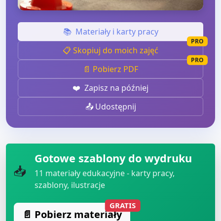
📚
Materiały i karty pracy
PRO
📋 Skopiuj do moich zajęć
PRO
📄 Pobierz PDF
❤️
Zapisz na później
📤 Udostępnij
Gotowe szablony do wydruku
📥
11
materiały edukacyjne - karty pracy,
szablony, ilustracje
GRATIS
📄 Pobierz materiały