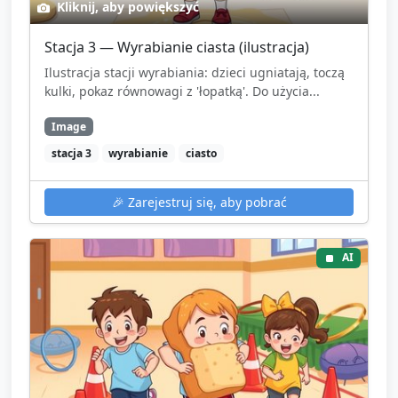
Kliknij, aby powiększyć
Stacja 3 — Wyrabianie ciasta (ilustracja)
Ilustracja stacji wyrabiania: dzieci ugniatają, toczą
kulki, pokaz równowagi z 'łopatką'. Do użycia...
Image
stacja 3
wyrabianie
ciasto
🎉
Zarejestruj się, aby pobrać
AI