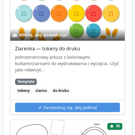
Kliknij, aby powiększyć
Ziarenka — tokeny do druku
Jednostronicowy arkusz z kolorowymi
kulkami/ziarnami do wydrukowania i wycięcia. Użyć
jako rekwizyt...
Template
tokeny
ziarno
do druku
🎉
Zarejestruj się, aby pobrać
AI