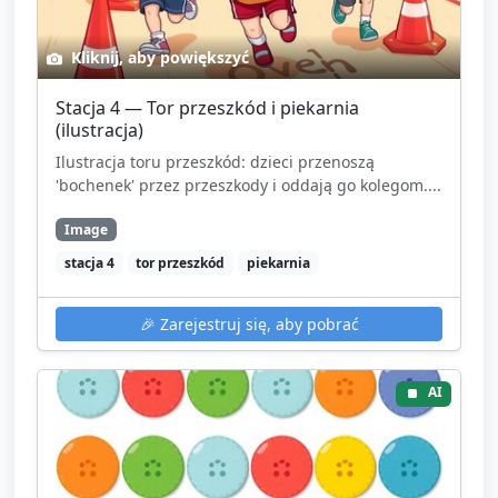
Kliknij, aby powiększyć
Stacja 4 — Tor przeszkód i piekarnia
(ilustracja)
Ilustracja toru przeszkód: dzieci przenoszą
'bochenek' przez przeszkody i oddają go kolegom....
Image
stacja 4
tor przeszkód
piekarnia
🎉
Zarejestruj się, aby pobrać
AI