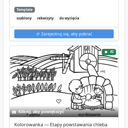
Template
szablony
rekwizyty
do wycięcia
🎉
Zarejestruj się, aby pobrać
AI
Kliknij, aby powiększyć
Kolorowanka — Etapy powstawania chleba