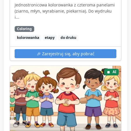
Jednostronicowa kolorowanka z czteroma panelami
(ziarno, młyn, wyrabianie, piekarnia). Do wydruku
i...
Coloring
kolorowanka
etapy
do druku
🎉
Zarejestruj się, aby pobrać
AI