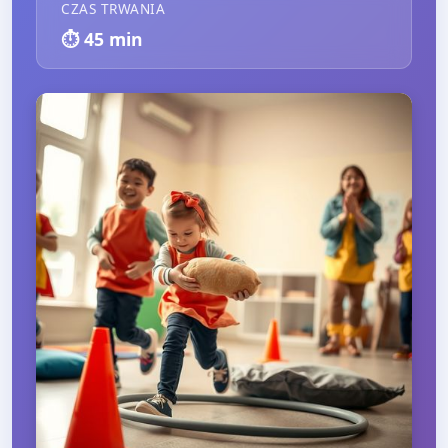
CZAS TRWANIA
⏱️
45
min