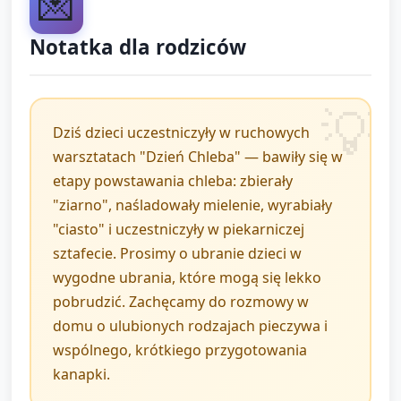
💌
przenoszenia z miejsca na miejsce.
Notatka dla rodziców
Stacja 4 — Piekarnia — chlebowy
wyścig (7–8 minut)
Dziś dzieci uczestniczyły w ruchowych
Ustaw prosty tor przeszkód z pachołków, hula-
warsztatach "Dzień Chleba" — bawiły się w
hop i poduszek. Dzieci w parach/małych
etapy powstawania chleba: zbierały
grupach przenoszą „bochenek” (miękka piłka
"ziarno", naśladowały mielenie, wyrabiały
lub pluszak) z początku toru do „piekarnika”
"ciasto" i uczestniczyły w piekarniczej
(oznaczony obszar).
sztafecie. Prosimy o ubranie dzieci w
wygodne ubrania, które mogą się lekko
Forma: sztafeta — jedno dziecko biegnie z
pobrudzić. Zachęcamy do rozmowy w
bochenkiem, omija przeszkody, podaje
domu o ulubionych rodzajach pieczywa i
bochenek kolejnemu dziecku.
wspólnego, krótkiego przygotowania
kanapki.
Po ukończeniu toru dzieci wspólnie „pieką”