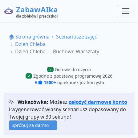
ZabawAIka
dla żłobków i przedszkoli
🏠 Strona główna
Scenariusze zajęć
Dzień Chleba
Dzień Chleba — Ruchowe Warsztaty
Gotowe do użycia
✓
Zgodne z podstawą programową 2026
✓
👩‍🏫 1500+
opiekunek już korzysta
💡
Wskazówka:
Możesz
założyć darmowe konto
i wygenerować własny scenariusz dopasowany do
Twojej grupy w 30 sekund!
Spróbuj za darmo →