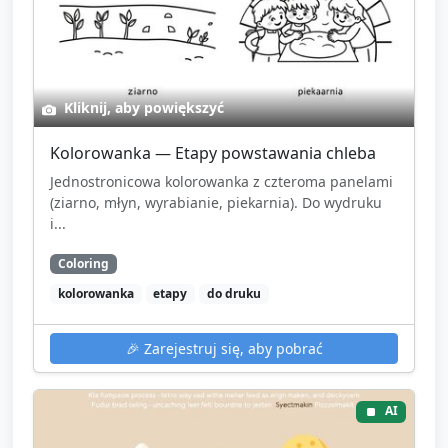
Kliknij, aby powiększyć
Kolorowanka — Etapy powstawania chleba
Jednostronicowa kolorowanka z czteroma panelami
(ziarno, młyn, wyrabianie, piekarnia). Do wydruku
i...
Coloring
kolorowanka
etapy
do druku
🎉
Zarejestruj się, aby pobrać
AI