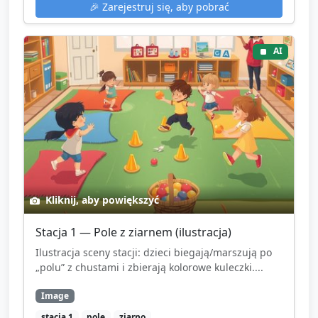
🎉
Zarejestruj się, aby pobrać
AI
Kliknij, aby powiększyć
Stacja 1 — Pole z ziarnem (ilustracja)
Ilustracja sceny stacji: dzieci biegają/marszują po
„polu” z chustami i zbierają kolorowe kuleczki....
Image
stacja 1
pole
ziarno