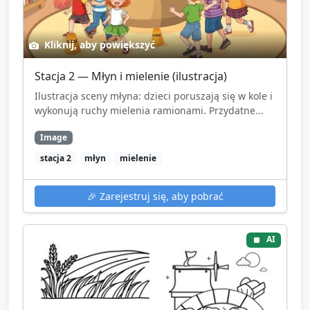
wydechy.
Krótkie podsumowanie (2–3 zdania): zapytaj dzieci,
Kliknij, aby powiększyć
co pamiętają — jakie etapy pamiętają (ziarno, młyn,
wyrabianie, piekarnia).
Stacja 2 — Młyn i mielenie (ilustracja)
Ilustracja sceny młyna: dzieci poruszają się w kole i
Pożegnanie: wspólne okrągłe podziękowanie i
wykonują ruchy mielenia ramionami. Przydatne...
krótka rymowanka/piosenka kończąca zajęcia.
Image
stacja 2
młyn
mielenie
🎉
Zarejestruj się, aby pobrać
AI