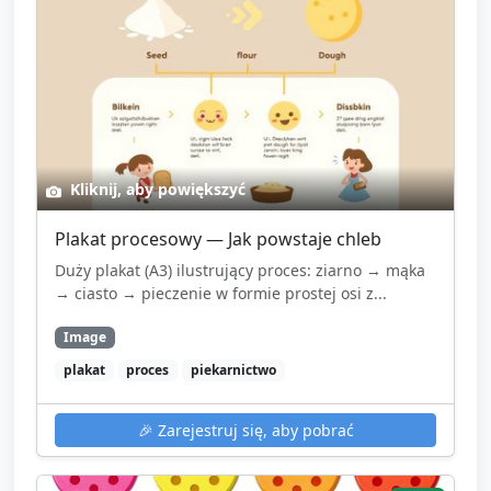
Kliknij, aby powiększyć
Plakat procesowy — Jak powstaje chleb
Duży plakat (A3) ilustrujący proces: ziarno → mąka
→ ciasto → pieczenie w formie prostej osi z...
Image
plakat
proces
piekarnictwo
🎉
Zarejestruj się, aby pobrać