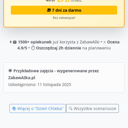
49 zł
/mies.
🎁 7 dni za darmo
Bez zobowiązań
👩‍🏫
1500+ opiekunek
już korzysta z ZabawAIki • ⭐
Ocena
4.9/5
• ⏱️
Oszczędzaj 2h dziennie
na planowaniu
🌟 Przykładowe zajęcia - wygenerowane przez
ZabawAIka.pl
Udostępniono:
11 listopada 2025
📚 Więcej o "
Dzień Chleba
"
🔍 Wszystkie scenariusze