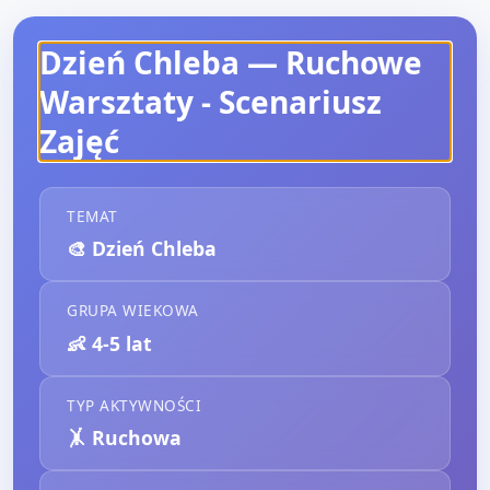
Dzień Chleba — Ruchowe
Warsztaty
- Scenariusz
Zajęć
TEMAT
🎨
Dzień Chleba
GRUPA WIEKOWA
👶
4-5 lat
TYP AKTYWNOŚCI
🤸
Ruchowa