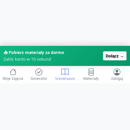
📥 Pobierz materiały za darmo
Dołącz →
Załóż konto w 10 sekund
Moje Zajęcia
Generator
Scenariusze
Materiały
Zaloguj
© 2025 ZabawAIka.pl - Generator zajęć dla żłobka