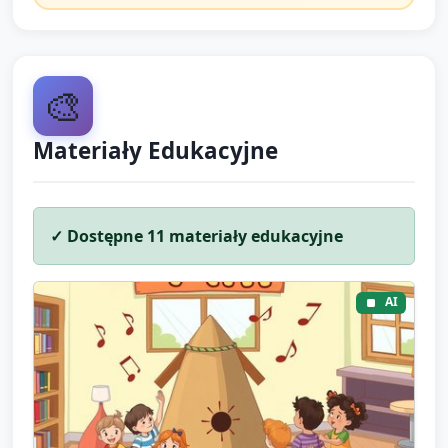
chleb: wszyscy kręcą się w kole, wykonując
ruchy unoszenia rąk i opuszczania przy
rytmie, symbolizujące „pierzenie” lub „gorące
🎨
powietrze” piekarnika.
Materiały Edukacyjne
Przejście między stacjami: krótkie zabawy
przejściowe (np. maszerowanie jak ziarno,
które idzie do młyna) ok. 30–60 s.
✓ Dostępne
11
materiały edukacyjne
Zakończenie i
AI
podsumowanie (ok. 5
minut)
Chwila wyciszenia: dzieci kładą się na brzuchu lub
siedzą wygodnie i wykonują trzy głębokie wdechy i