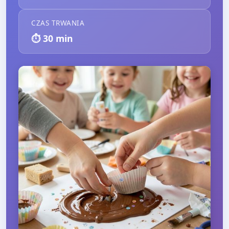
CZAS TRWANIA
⏱️
30
min