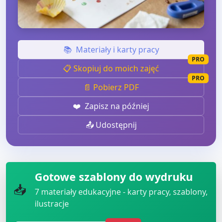
📚
Materiały i karty pracy
PRO
📋 Skopiuj do moich zajęć
PRO
📄 Pobierz PDF
❤️
Zapisz na później
📤 Udostępnij
Gotowe szablony do wydruku
📥
7
materiały edukacyjne - karty pracy, szablony,
ilustracje