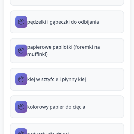
robić duże pralinki lub małe kropki jak
posypka.
📦
pędzelki i gąbeczki do odbijania
Naklejają papilotki w wybranych
miejscach, tworząc kompozycję pralinek.
Używają pociętego kolorowego papieru,
papierowe papilotki (foremki na
📦
muffinki)
aby dodać „opakowania” lub etykiety.
Dodają „posypkę” przy pomocy małych
kropek farby, naklejek, brokatowych
📦
klej w sztyfcie i płynny klej
naklejek (jeśli dostępne).
Nauczyciel/opiKUN pomaga w razie
potrzeby, zadając pytania: "Jaką pralinkę
📦
kolorowy papier do cięcia
dziś robisz?" "Jaką posypkę wybierasz?"
Warianty dla chętnych/rozwinięcie: