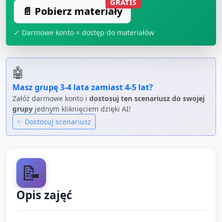
GRATIS
📄 Pobierz materiały
✓ Darmowe konto = dostęp do materiałów
🤖
Masz grupę
3-4 lata
zamiast
4-5 lat
?
Załóż darmowe konto i
dostosuj ten scenariusz do swojej
grupy
jednym kliknięciem dzięki AI!
✨ Dostosuj scenariusz
📝
Opis zajęć