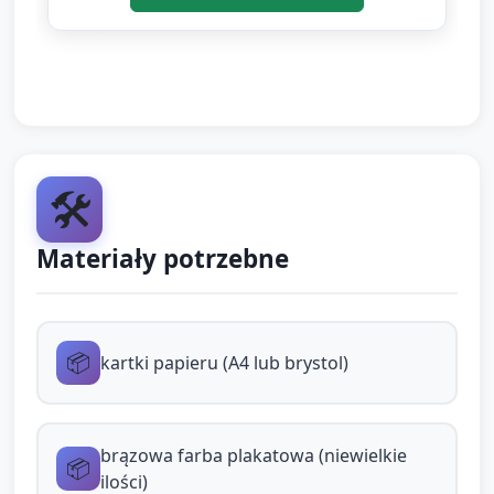
Pokaz techniki (nauczyciel demonstruje, 1–2
minuty):
Jak odbijać gąbką lub pędzlem plamy
czekolady na kartce (różne kształty i
natężenia).
🛠️
Jak przyklejać papilotki jako „kopczyki
Materiały potrzebne
pralinek” oraz jak dokleić papierowe
„wiórki” lub pocięte paski jako
„opakowania”.
Jak dodać elementy dekoracyjne (kropki z
📦
kartki papieru (A4 lub brystol)
farby, naklejki jako posypka, wstążeczki).
Praca indywidualna (około 12–14 minut):
brązowa farba plakatowa (niewielkie
📦
ilości)
Dzieci malują plamy brązową farbą: mogą