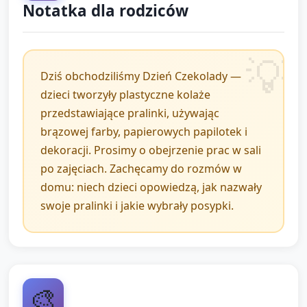
późniejszym czasie (jeśli potrzeba) i wspólne
Notatka dla rodziców
porządkowanie stanowisk.
Pożegnanie i zaproszenie rodziców do obejrzenia
galerii prac po zajęciach.
Dziś obchodziliśmy Dzień Czekolady —
dzieci tworzyły plastyczne kolaże
przedstawiające pralinki, używając
brązowej farby, papierowych papilotek i
dekoracji. Prosimy o obejrzenie prac w sali
po zajęciach. Zachęcamy do rozmów w
domu: niech dzieci opowiedzą, jak nazwały
swoje pralinki i jakie wybrały posypki.
🎨