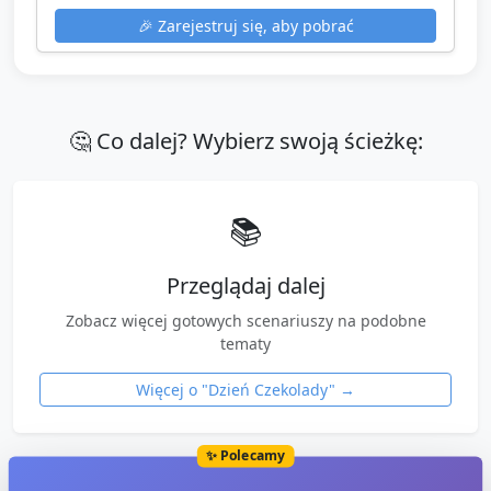
🎉
Zarejestruj się, aby pobrać
🤔 Co dalej? Wybierz swoją ścieżkę:
📚
Przeglądaj dalej
Zobacz więcej gotowych scenariuszy na podobne
tematy
Więcej o "
Dzień Czekolady
" →
✨ Polecamy