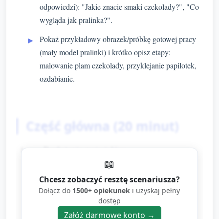
odpowiedzi): "Jakie znacie smaki czekolady?", "Co
wygląda jak pralinka?".
Pokaż przykładowy obrazek/próbkę gotowej pracy
(mały model pralinki) i krótko opisz etapy:
malowanie plam czekolady, przyklejanie papilotek,
ozdabianie.
Część główna (20 minut)
Rozłożenie materiałów:
📖
Każde dziecko otrzymuje kartkę,
Chcesz zobaczyć resztę scenariusza?
papierowe papilotki (foremki), mały
Dołącz do
1500+ opiekunek
i uzyskaj pełny
talerzyk z brązową farbą, gąbeczkę lub
dostęp
pędzelek, klej, dodatki do dekoracji.
Załóż darmowe konto →