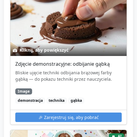
Kliknij, aby powiększyć
Zdjęcie demonstracyjne: odbijanie gąbką
Bliskie ujęcie techniki odbijania brązowej farby
gąbką — do pokazu techniki przez nauczyciela.
Image
demonstracja
technika
gąbka
🎉
Zarejestruj się, aby pobrać
AI