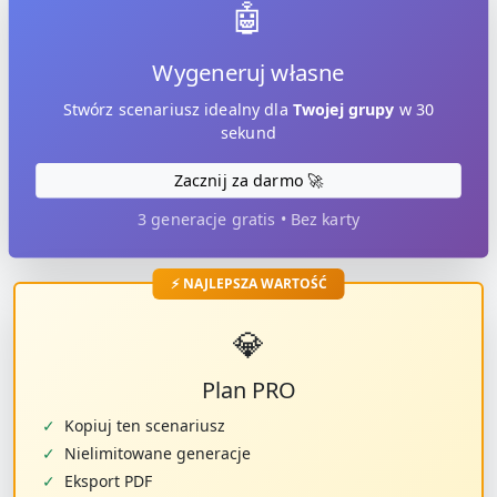
🤖
Wygeneruj własne
Stwórz scenariusz idealny dla
Twojej grupy
w 30
sekund
Zacznij za darmo 🚀
3 generacje gratis • Bez karty
⚡ NAJLEPSZA WARTOŚĆ
💎
Plan PRO
✓
Kopiuj ten scenariusz
✓
Nielimitowane generacje
✓
Eksport PDF