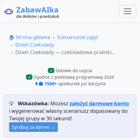
ZabawAIka
dla żłobków i przedszkoli
🏠 Strona główna
Scenariusze zajęć
Dzień Czekolady
Dzień Czekolady — czekoladowe pralinki...
Gotowe do użycia
✓
Zgodne z podstawą programową 2026
✓
👩‍🏫 1500+
opiekunek już korzysta
💡
Wskazówka:
Możesz
założyć darmowe konto
i wygenerować własny scenariusz dopasowany do
Twojej grupy w 30 sekund!
Spróbuj za darmo →