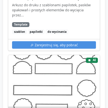
Arkusz do druku z szablonami papilotek, pasków
opakowań i prostych elementów do wycięcia
przez...
Template
szablon
papilotki
do wycinania
🎉
Zarejestruj się, aby pobrać
AI