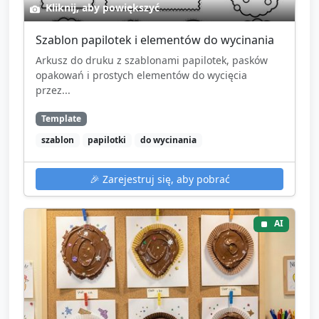
Kliknij, aby powiększyć
Szablon papilotek i elementów do wycinania
Arkusz do druku z szablonami papilotek, pasków
opakowań i prostych elementów do wycięcia
przez...
Template
szablon
papilotki
do wycinania
🎉
Zarejestruj się, aby pobrać
AI