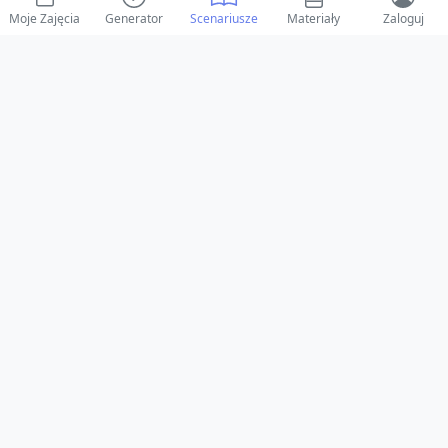
Moje Zajęcia
Generator
Scenariusze
Materiały
Zaloguj
© 2025 ZabawAIka.pl - Generator zajęć dla żłobka
Stworzone z ❤️ dla opiekunów i dzieci
Obserwuj nas na Facebooku!
Przejdź do Facebook