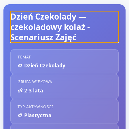
Dzień Czekolady —
czekoladowy kolaż
-
Scenariusz Zajęć
TEMAT
🎨
Dzień Czekolady
GRUPA WIEKOWA
👶
2-3 lata
TYP AKTYWNOŚCI
🎨
Plastyczna