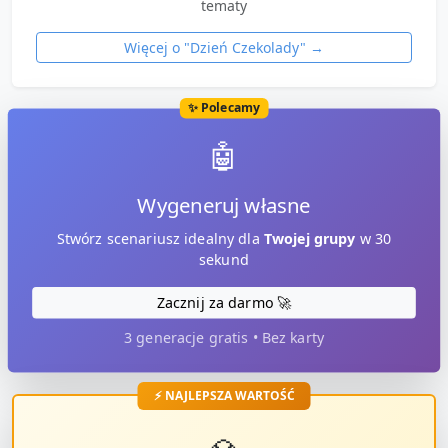
tematy
Więcej o "
Dzień Czekolady
" →
✨ Polecamy
🤖
Wygeneruj własne
Stwórz scenariusz idealny dla
Twojej grupy
w 30
sekund
Zacznij za darmo 🚀
3 generacje gratis • Bez karty
⚡ NAJLEPSZA WARTOŚĆ