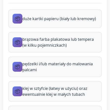
farby?” (prosty komentarz o zmianie
kształtu/plamy).
Etap B — Kolaż czekoladowy (8–10 min):
📦
duże kartki papieru (biały lub kremowy)
Dzieci odrywają/rozrywają kawałki
brązowego papieru/tkaniny (można
brązowa farba plakatowa lub tempera
📦
przygotować większe kawałki dla
(w kilku pojemniczkach)
maluchów), przyklejają je na kartkę tworząc
kształty: kwadraty (kostki czekolady),
prostokąty (tabliczka), kółka (cukierki).
pędzelki i/lub materiały do malowania
📦
palcami
Opiekun pokazuje jak naklejać i nazywa
kształty.
Dodawanie faktury: przyklejanie papilotek
klej w sztyfcie (łatwy w użyciu) oraz
📦
(foremek), kawałków kartonu, wacików;
ewentualnie klej w małych tubach
dzieci dotykają materiałów, nazywają ich
faktury: „miękkie”, „szorstkie”, „faliste”.