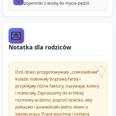
pracy, by wprowadzić rytm i element kultury.
pojemniki z wodą do mycia pędzli
Pomoc i rotacja: opiekun wspiera dzieci, które
potrzebują pomocy w użyciu kleju/rozrywaniu
papieru. Czas pracy elastyczny, by każde
💌
dziecko skończyło prostą kompozycję.
Notatka dla rodziców
3. Zakończenie i
podsumowanie (około 5
minut)
Dziś dzieci przygotowywały „czekoladowe”
kolaże: malowały brązową farbą i
Prezentacja prac: każde dziecko pokazuje swoje
przyklejały różne faktury, nazywając kolory
dzieło i mówi (lub opiekun pomaga wypowiedzieć)
i materiały. Zapraszamy do krótkiej
jedno słowo o pracy (np. "kostka", "brązowa").
rozmowy w domu: poproś dziecko, aby
Krótka rozmowa grupowa: opiekun podsumowuje:
pokazało i powiedziało jedno słowo o
„Zobaczmy — dotykaliśmy, malowaliśmy,
swojej pracy. Prace wyschną i zostaną