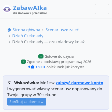
ZabawAIka
dla żłobków i przedszkoli
🏠 Strona główna
Scenariusze zajęć
Dzień Czekolady
Dzień Czekolady — czekoladowy kolaż
Gotowe do użycia
✓
Zgodne z podstawą programową 2026
✓
👩‍🏫 1500+
opiekunek już korzysta
💡
Wskazówka:
Możesz
założyć darmowe konto
i wygenerować własny scenariusz dopasowany do
Twojej grupy w 30 sekund!
Spróbuj za darmo →