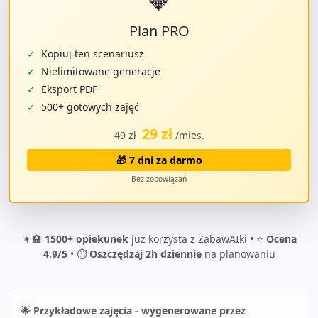
💎
Plan PRO
✓
Kopiuj ten scenariusz
✓
Nielimitowane generacje
✓
Eksport PDF
✓
500+ gotowych zajęć
29 zł
49 zł
/mies.
🎁 7 dni za darmo
Bez zobowiązań
👩‍🏫
1500+ opiekunek
już korzysta z ZabawAIki • ⭐
Ocena
4.9/5
• ⏱️
Oszczędzaj 2h dziennie
na planowaniu
🌟 Przykładowe zajęcia - wygenerowane przez