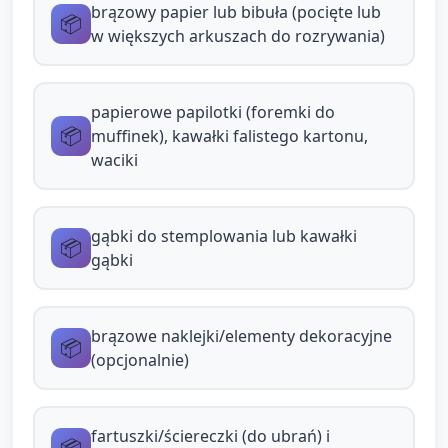
brązowy papier lub bibuła (pocięte lub
📦
Możliwość stemplowania/szwęgania gąbką z
w większych arkuszach do rozrywania)
farbą, by uzyskać wzorki (opiekun
demonstruje).
papierowe papilotki (foremki do
Komunikacja i zachęta do mówienia (przez
📦
muffinek), kawałki falistego kartonu,
cały czas pracy):
waciki
Opiekun zadaje krótkie pytania: „Co teraz
przyklejasz?” „Jak nazywa się ten kolor?”
gąbki do stemplowania lub kawałki
📦
Zachęca do jedno- lub dwuwyrazowych
gąbki
odpowiedzi, powtarza i rozszerza
wypowiedzi dziecka (np. dziecko:
"brązowy" → opiekun: "Tak, brązowy jak
brązowe naklejki/elementy dekoracyjne
📦
(opcjonalnie)
czekolada!").
Krótka, prostą piosenka/rymowanka o
czekoladzie (15–20 s) śpiewana raz w trakcie
fartuszki/ściereczki (do ubrań) i
📦