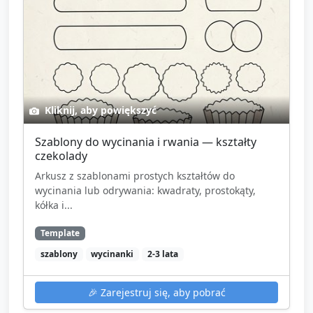
Kliknij, aby powiększyć
Szablony do wycinania i rwania — kształty
czekolady
Arkusz z szablonami prostych kształtów do
wycinania lub odrywania: kwadraty, prostokąty,
kółka i...
Template
szablony
wycinanki
2-3 lata
🎉
Zarejestruj się, aby pobrać