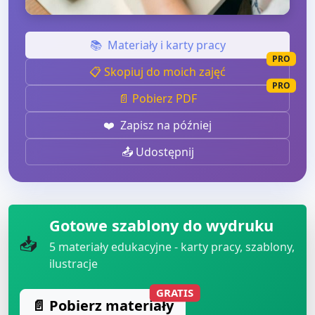
📚
Materiały i karty pracy
PRO
📋 Skopiuj do moich zajęć
PRO
📄 Pobierz PDF
❤️
Zapisz na później
📤 Udostępnij
Gotowe szablony do wydruku
📥
5
materiały edukacyjne - karty pracy, szablony,
ilustracje
GRATIS
📄 Pobierz materiały