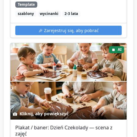
Template
szablony
wycinanki
2-3 lata
🎉
Zarejestruj się, aby pobrać
AI
Kliknij, aby powiększyć
Plakat / baner: Dzień Czekolady — scena z
zajęć