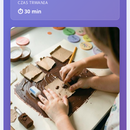
CZAS TRWANIA
⏱️
30
min